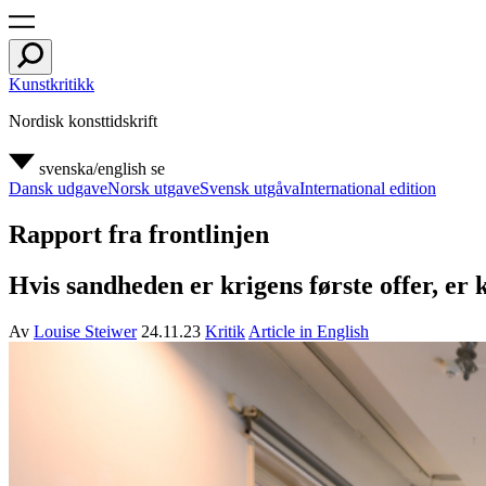
Kunstkritikk
Nordisk konsttidskrift
svenska/english
se
Dansk udgave
Norsk utgave
Svensk utgåva
International edition
Rapport fra frontlinjen
Hvis sandheden er krigens første offer, er
Av
Louise Steiwer
24.11.23
Kritik
Article in English