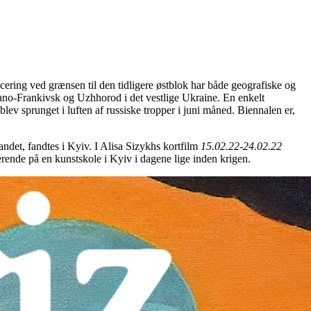
cering ved grænsen til den tidligere østblok har både geografiske og
ano-Frankivsk og Uzhhorod i det vestlige Ukraine. En enkelt
v sprunget i luften af russiske tropper i juni måned. Biennalen er,
andet, fandtes i Kyiv. I Alisa Sizykhs kortfilm
15.02.22-24.02.22
erende på en kunstskole i Kyiv i dagene lige inden krigen.