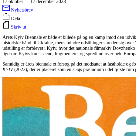
17 oktober
—
17 december 2023
Nyhetsbrev
Dela
Skriv ut
Årets Kyiv Biennale er både et billede på og en kamp imod den udvikli
historiske bånd til Ukraine, mens mindre udstillinger spreder sig o
udstilling er forblevet i Kyiv, hvor det nationale filmarkiv Dovzhen
ligesom Kyivs kunstscene, fragmenteret og spredt ud over hele Europ
Samtidig er årets biennale et forsøg på det modsatte; at fastholde og f
KYIV
(2023), der er placeret som en slags præludium i det første rum