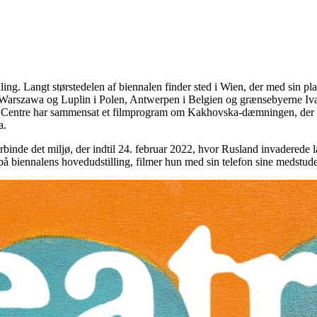
ng. Langt størstedelen af biennalen finder sted i Wien, der med sin pla
ver Warszawa og Luplin i Polen, Antwerpen i Belgien og grænsebyerne Iv
ko Centre har sammensat et filmprogram om Kakhovska-dæmningen, der ble
a.
orbinde det miljø, der indtil 24. februar 2022, hvor Rusland invaderede l
 på biennalens hovedudstilling, filmer hun med sin telefon sine medstud