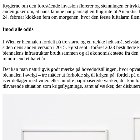
Rygterne om den forestående invasion florerer og stemningen er trykk
anden joker om, at hans familie har planlagt en flugtrute til Antarktis.
24. februar klokken fem om morgenen, hvor den første luftalarm flæns
Imod alle odds
I Wien er biennalen fordelt på tre større og en række helt små, selv
siden dens anden version i 2015. Først sent i foråret 2023 besluttede k
biennalens infrastruktur brudt sammen og al økonomisk støtte fra den uk
mindre end et halvt år.
Det kan man naturligvis godt mærke på hovedudstillingen, hvor opva
biennalen i øvrigt – tre måder at forholde sig til krigen på, fordelt p
især deltager med video eller mindre papirbaserede værker, der kan tran
tilsvarende situation som krigsflygtninge, samt af værker, der diskuter