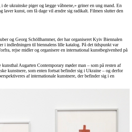
ig i de ukrainske piger og lægge våbnene,» griner en ung mand. En
og laver kunst, om få dage vil ændre sig radikalt. Filmen slutter den
enhuber og Georg Schöllhammer, der har organiseret Kyiv Biennalen
 i indledningen til biennalens lille katalog. På det tidspunkt var
 forfra, rejse midler og organisere en international kunstbegivenhed på
de kunsthal Augarten Contemporary møder man – som på resten af
nske kunstnere, som enten fortsat befinder sig i Ukraine – og derfor
erspektiveres af internationale kunstnere, der befinder sig i en