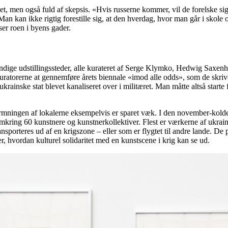
et, men også fuld af skepsis. «Hvis russerne kommer, vil de forelske s
 Man kan ikke rigtig forestille sig, at den hverdag, hvor man går i skole 
er roen i byens gader.
stændige udstillingssteder, alle kurateret af Serge Klymko, Hedwig Sax
uratorerne at gennemføre årets biennale «imod alle odds», som de skriver
rainske stat blevet kanaliseret over i militæret. Man måtte altså starte
rmningen af lokalerne eksempelvis er sparet væk. I den november-kol
å omkring 60 kunstnere og kunstnerkollektiver. Flest er værkerne af ukrai
sporteres ud af en krigszone – eller som er flygtet til andre lande. De p
er, hvordan kulturel solidaritet med en kunstscene i krig kan se ud.