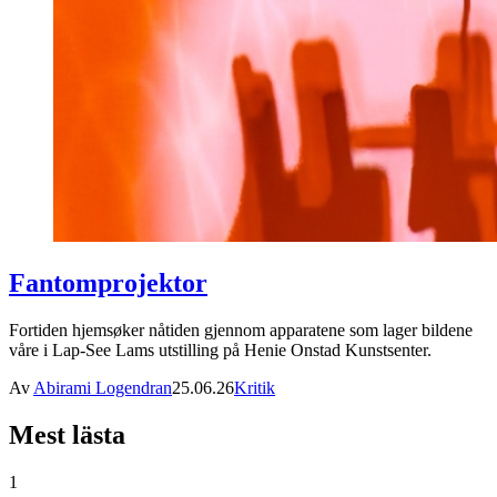
Fantomprojektor
Fortiden hjemsøker nåtiden gjennom apparatene som lager bildene
våre i Lap-See Lams utstilling på Henie Onstad Kunstsenter.
Av
Abirami Logendran
25.06.26
Kritik
Mest lästa
1