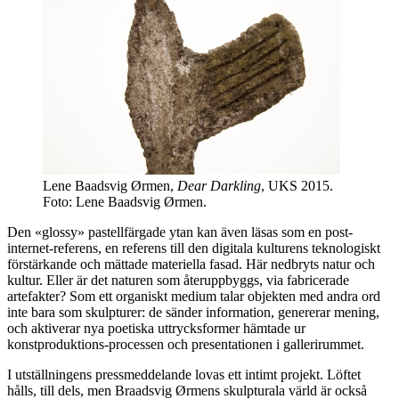
Lene Baadsvig Ørmen,
Dear Darkling
, UKS 2015.
Foto: Lene Baadsvig Ørmen.
Den «glossy» pastellfärgade ytan kan även läsas som en post-
internet-referens, en referens till den digitala kulturens teknologiskt
förstärkande och mättade materiella fasad. Här nedbryts natur och
kultur. Eller är det naturen som återuppbyggs, via fabricerade
artefakter? Som ett organiskt medium talar objekten med andra ord
inte bara som skulpturer: de sänder information, genererar mening,
och aktiverar nya poetiska uttrycksformer hämtade ur
konstproduktions-processen och presentationen i gallerirummet.
I utställningens pressmeddelande lovas ett intimt projekt. Löftet
hålls, till dels, men Braadsvig Ørmens skulpturala värld är också