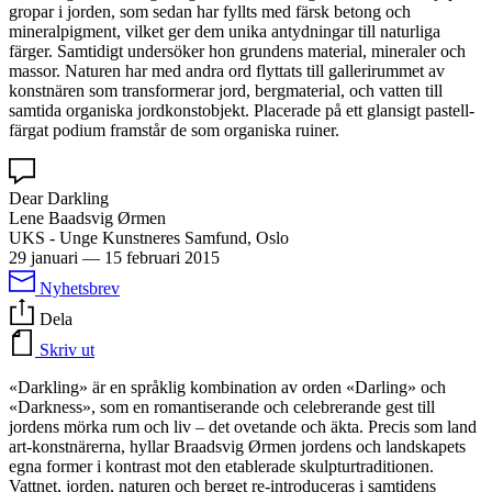
gropar i jorden, som sedan har fyllts med färsk betong och
mineralpigment, vilket ger dem unika antydningar till naturliga
färger. Samtidigt undersöker hon grundens material, mineraler och
massor. Naturen har med andra ord flyttats till gallerirummet av
konstnären som transformerar jord, bergmaterial, och vatten till
samtida organiska jordkonstobjekt. Placerade på ett glansigt pastell-
färgat podium framstår de som organiska ruiner.
Dear Darkling
Lene Baadsvig Ørmen
UKS - Unge Kunstneres Samfund, Oslo
29 januari
—
15 februari 2015
Nyhetsbrev
Dela
Skriv ut
«Darkling» är en språklig kombination av orden «Darling» och
«Darkness», som en romantiserande och celebrerande gest till
jordens mörka rum och liv – det ovetande och äkta. Precis som land
art-konstnärerna, hyllar Braadsvig Ørmen jordens och landskapets
egna former i kontrast mot den etablerade skulpturtraditionen.
Vattnet, jorden, naturen och berget re-introduceras i samtidens