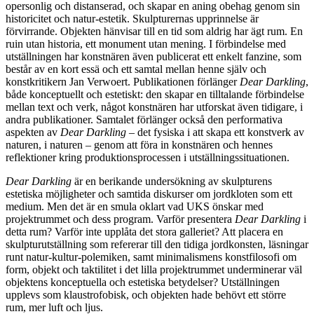
opersonlig och distanserad, och skapar en aning obehag genom sin
historicitet och natur-estetik. Skulpturernas upprinnelse är
förvirrande. Objekten hänvisar till en tid som aldrig har ägt rum. En
ruin utan historia, ett monument utan mening. I förbindelse med
utställningen har konstnären även publicerat ett enkelt fanzine, som
består av en kort essä och ett samtal mellan henne själv och
konstkritikern Jan Verwoert. Publikationen förlänger
Dear Darkling
,
både konceptuellt och estetiskt: den skapar en tilltalande förbindelse
mellan text och verk, något konstnären har utforskat även tidigare, i
andra publikationer. Samtalet förlänger också den performativa
aspekten av
Dear Darkling
– det fysiska i att skapa ett konstverk av
naturen, i naturen – genom att föra in konstnären och hennes
reflektioner kring produktionsprocessen i utställningssituationen.
Dear Darkling
är en berikande undersökning av skulpturens
estetiska möjligheter och samtida diskurser om jordkloten som ett
medium. Men det är en smula oklart vad UKS önskar med
projektrummet och dess program. Varför presentera
Dear Darkling
i
detta rum? Varför inte upplåta det stora galleriet? Att placera en
skulpturutställning som refererar till den tidiga jordkonsten, läsningar
runt natur-kultur-polemiken, samt minimalismens konstfilosofi om
form, objekt och taktilitet i det lilla projektrummet underminerar väl
objektens konceptuella och estetiska betydelser? Utställningen
upplevs som klaustrofobisk, och objekten hade behövt ett större
rum, mer luft och ljus.