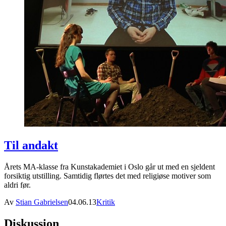
Til andakt
Årets MA-klasse fra Kunstakademiet i Oslo går ut med en sjeldent
forsiktig utstilling. Samtidig flørtes det med religiøse motiver som
aldri før.
Av
Stian Gabrielsen
04.06.13
Kritik
Diskussion