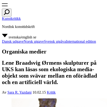
Kunstkritikk
Nordisk konsttidskrift
svenska/english
se
Dansk udgave
Norsk utgave
Svensk utgåva
International edition
Organiska medier
Lene Braadsvig Ørmens skulpturer på
UKS kan läsas som ekologiska media-
objekt som svävar mellan en oförädlad
och en artificiell värld.
Av
Sara R. Yazdani
10.02.15
Kritik