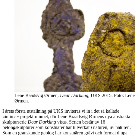
Lene Baadsvig Ørmen,
Dear Darkling
, UKS 2015. Foto: Lene
Ørmen.
I årets första utställning på UKS inviteras vi in i det så kallade
«intima» projektrummet, där Lene Braadsvig Ørmens nya abstrakta
skulpturserie
Dear Darkling
visas. Serien består av 16
betongskulpturer som konstnärer har tillverkat
i
naturen,
av
naturen.
Som en granskande geolog har konstnären grävt och format djupa