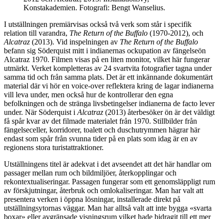
Konstakademien. Fotografi: Bengt Wanselius.
I utställningen premiärvisas också två verk som står i specifik
relation till varandra,
The Return of the Buffalo
(1970-2012), och
Alcatraz
(2013). Vid inspelningen av
The Return of the Buffalo
befann sig Söderquist mitt i indianernas ockupation av fängelseön
Alcatraz 1970. Filmen visas på en liten monitor, vilket här fungerar
utmärkt. Verket kompletteras av 24 svartvita fotografier tagna under
samma tid och från samma plats. Det är ett inkännande dokumentärt
material där vi hör en voice-over reflektera kring de lagar indianerna
vill leva under, men också hur de kontrollerar den egna
befolkningen och de stränga livsbetingelser indianerna de facto lever
under. När Söderquist i
Alcatraz
(2013) återbesöker ön är det väldigt
få spår kvar av det filmade materialet från 1970. Stillbilder från
fängelseceller, korridorer, toalett och duschutrymmen hägrar här
endast som spår från svunna tider på en plats som idag är en av
regionens stora turistattraktioner.
Utställningens titel är adekvat i det avseendet att det här handlar om
passager mellan rum och bildmiljöer, återkopplingar och
rekontextualiseringar. Passagen fungerar som ett genomsläppligt rum
av förskjutningar, återbruk och omlokaliseringar. Man har valt att
presentera verken i öppna lösningar, installerade direkt på
utställningsytornas väggar. Man har alltså valt att inte bygga «svarta
boxar» eller avgränsade visningsrum vilket hade bidragit till ett mer