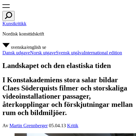
Kunstkritikk
Nordisk konsttidskrift
svenska/english
se
Dansk udgave
Norsk utgave
Svensk utgåva
International edition
Landskapet och den elastiska tiden
I Konstakademiens stora salar bildar
Claes Söderquists filmer och storskaliga
videoinstallationer passager,
återkopplingar och förskjutningar mellan
rum och bildmiljöer.
Av
Martin Grennberger
05.04.13
Kritik