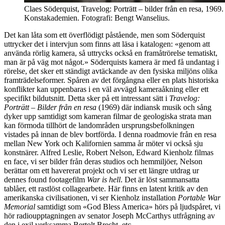
Claes Söderquist, Travelog: Porträtt – bilder från en resa, 1969. 
Konstakademien. Fotografi: Bengt Wanselius.
Det kan låta som ett överflödigt påstående, men som Söderquist
uttrycker det i intervjun som finns att läsa i katalogen: «genom att
använda rörlig kamera, så uttrycks också en framåtrörelse tematiskt,
man är på väg mot något.» Söderquists kamera är med få undantag i
rörelse, det sker ett ständigt avtäckande av den fysiska miljöns olika
framträdelseformer. Spåren av det förgångna eller en plats historiska
konflikter kan uppenbaras i en väl avvägd kameraåkning eller ett
specifikt bildutsnitt. Detta sker på ett intressant sätt i
Travelog:
Porträtt – Bilder från en resa
(1969) där indiansk musik och sång
dyker upp samtidigt som kameran filmar de geologiska strata man
kan förmoda tillhört de landområden ursprungsbefolkningen
vistades på innan de blev bortförda. I denna roadmovie från en resa
mellan New York och Kalifornien samma år möter vi också sju
konstnärer. Alfred Leslie, Robert Nelson, Edward Kienholz filmas
en face, vi ser bilder från deras studios och hemmiljöer, Nelson
berättar om ett havererat projekt och vi ser ett längre utdrag ur
dennes found footagefilm
War is hell
. Det är löst sammansatta
tablåer, ett rastlöst collagearbete. Här finns en latent kritik av den
amerikanska civilisationen, vi ser Kienholz installation
Portable War
Memorial
samtidigt som «God Bless America» hörs på ljudspåret, vi
hör radioupptagningen av senator Joseph McCarthys utfrågning av
den i exil verksamma Bertolt Brecht, etc.