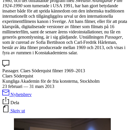
1980, och det omfattande program med
Swedish Avantgarde Film
1924-1990
som turnerade i USA 1991, har han gjort betydande
insatser både för att sprida kännedom om den inhemska traditionen
internationellt och tillgängliggöra urval ur den internationella
experimentfilmens kanon i Sverige. Att hans filmer, eller för att prata
klarspråk, digitaliserade versioner av filmer som filmats på 16
millimeterfilm, samt de senare årens videoinstallationer, nu får en
generös genomlysning, är i sig glädjande. Utställningen
Passager
,
som är curerad av Sofia Bertilsson och Carl-Fredrik Hårleman,
består av åtta filmer producerade mellan 1969 och 2013, och visas i
fyra av rummen i Konstakademiens salar.
Passager. Claes Söderquist filmer 1969–2013
Claes Söderquist
Kungliga Akademin för de fria konsterna, Stockholm
23 februari
—
31 mars 2013
Nyhetsbrev
Dela
Skriv ut