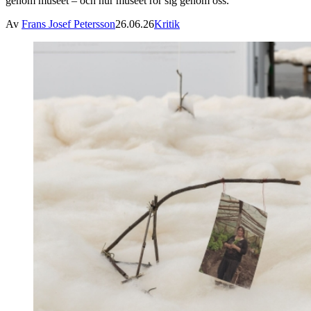
genom museet – och hur museet rör sig genom oss.
Av
Frans Josef Petersson
26.06.26
Kritik