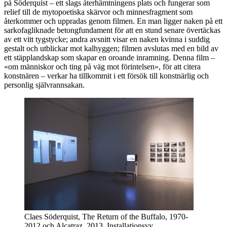
på Söderquist – ett slags återhämtningens plats och fungerar som
relief till de mytopoetiska skärvor och minnesfragment som
återkommer och uppradas genom filmen. En man ligger naken på ett
sarkofagliknade betongfundament för att en stund senare övertäckas
av ett vitt tygstycke; andra avsnitt visar en naken kvinna i suddig
gestalt och utblickar mot kalhyggen; filmen avslutas med en bild av
ett stäpplandskap som skapar en oroande inramning. Denna film –
«om människor och ting på väg mot förintelsen», för att citera
konstnären – verkar ha tillkommit i ett försök till konstnärlig och
personlig självrannsakan.
Claes Söderquist, The Return of the Buffalo, 1970-
2012 och Alcatraz, 2013. Installationsvy,