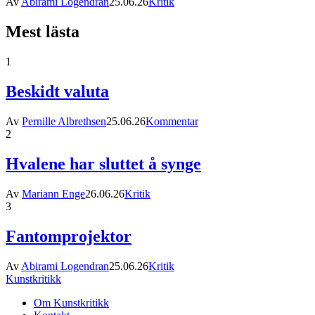
Av
Abirami Logendran
25.06.26
Kritik
Mest lästa
1
Beskidt valuta
Av
Pernille Albrethsen
25.06.26
Kommentar
2
Hvalene har sluttet å synge
Av
Mariann Enge
26.06.26
Kritik
3
Fantomprojektor
Av
Abirami Logendran
25.06.26
Kritik
Kunstkritikk
Om Kunstkritikk