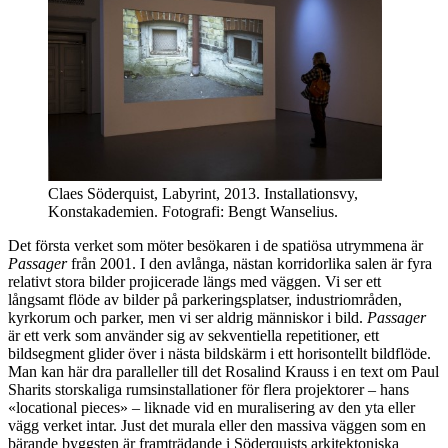
Claes Söderquist, Labyrint, 2013. Installationsvy,
Konstakademien. Fotografi: Bengt Wanselius.
Det första verket som möter besökaren i de spatiösa utrymmena är
Passager
från 2001. I den avlånga, nästan korridorlika salen är fyra
relativt stora bilder projicerade längs med väggen. Vi ser ett
långsamt flöde av bilder på parkeringsplatser, industriområden,
kyrkorum och parker, men vi ser aldrig människor i bild.
Passager
är ett verk som använder sig av sekventiella repetitioner, ett
bildsegment glider över i nästa bildskärm i ett horisontellt bildflöde.
Man kan här dra paralleller till det Rosalind Krauss i en text om Paul
Sharits storskaliga rumsinstallationer för flera projektorer – hans
«locational pieces» – liknade vid en muralisering av den yta eller
vägg verket intar. Just det murala eller den massiva väggen som en
bärande byggsten är framträdande i Söderquists arkitektoniska