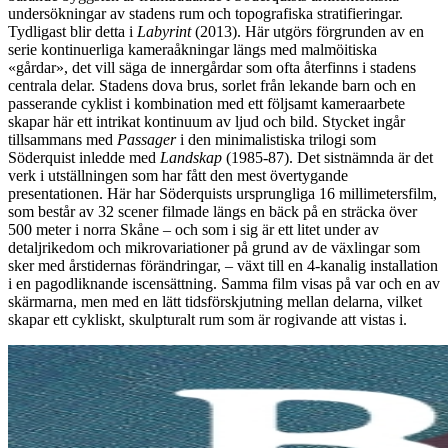
undersökningar av stadens rum och topografiska stratifieringar.
Tydligast blir detta i
Labyrint
(2013). Här utgörs förgrunden av en
serie kontinuerliga kameraåkningar längs med malmöitiska
«gårdar», det vill säga de innergårdar som ofta återfinns i stadens
centrala delar. Stadens dova brus, sorlet från lekande barn och en
passerande cyklist i kombination med ett följsamt kameraarbete
skapar här ett intrikat kontinuum av ljud och bild. Stycket ingår
tillsammans med
Passager
i den minimalistiska trilogi som
Söderquist inledde med
Landskap
(1985-87). Det sistnämnda är det
verk i utställningen som har fått den mest övertygande
presentationen. Här har Söderquists ursprungliga 16 millimetersfilm,
som består av 32 scener filmade längs en bäck på en sträcka över
500 meter i norra Skåne – och som i sig är ett litet under av
detaljrikedom och mikrovariationer på grund av de växlingar som
sker med årstidernas förändringar, – växt till en 4-kanalig installation
i en pagodliknande iscensättning. Samma film visas på var och en av
skärmarna, men med en lätt tidsförskjutning mellan delarna, vilket
skapar ett cykliskt, skulpturalt rum som är rogivande att vistas i.