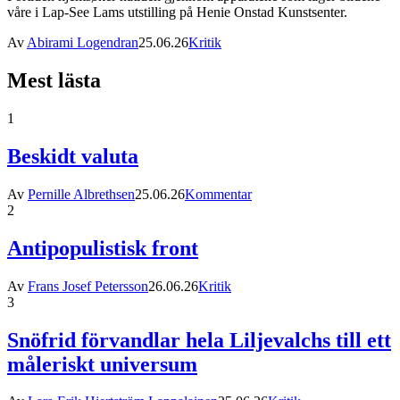
våre i Lap-See Lams utstilling på Henie Onstad Kunstsenter.
Av
Abirami Logendran
25.06.26
Kritik
Mest lästa
1
Beskidt valuta
Av
Pernille Albrethsen
25.06.26
Kommentar
2
Antipopulistisk front
Av
Frans Josef Petersson
26.06.26
Kritik
3
Snöfrid förvandlar hela Liljevalchs till ett
måleriskt universum