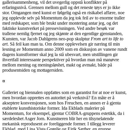
gallerisammenheng, vil det uvegerlig oppstå konflikter på
erfaringsnivå. Grensen mellom gull og det reneste tøys er jo ikke
stor. Omgangen med kunst er følgelig også en risikabel affære, noe
jeg opplevde selv på Momentum da jeg tok feil av to enorme traller
med redskaper, som ble brukt under montering antar jeg, og det
faktiske kunstverket på pressevisningen. Ved andre besøk var
trallene nemlig fjernet og jeg skjønte at den egentlige gjenstanden,
Kunsten, var Jacob Dahlgrens neo-pop skulptur
From art to life to
art
. Så feil kan man ta. Om denne opplevelsen gir næring til min
lesning av Momentum anno 2009 som en diskusjon av vanene rundt
dagens kunstformer skal jeg la stå ubesvart, men utstillingen gir
ihvertfall interessante perspektiver på hvordan man må manøvre
mellom mening og meningsløshet, makt og avmakt, både på
produsentsiden og mottagersiden.
¤
Galleriet og biennalen oppfattes som en garantist for at noe er kunst,
men hvordan opprettes en autoritet på verknivå? En måte er å
akseptere konvensjonen, som hos Freuchen, en annen er å gjenta
etablerte kunsthistoriske former. Ida Ekblads malerier på
Momentum, for eksempel, gjentar
COBRA
-gruppens estetikk, da i
særdeleshet Asger Jorn. Kunstneren blir her en tilsynelatende
mekanisk reprodusent av foreliggende former. I tillegg leverer
Ekblad, med Lina Vista Grønlie og Eirik Sæther, en gruppe