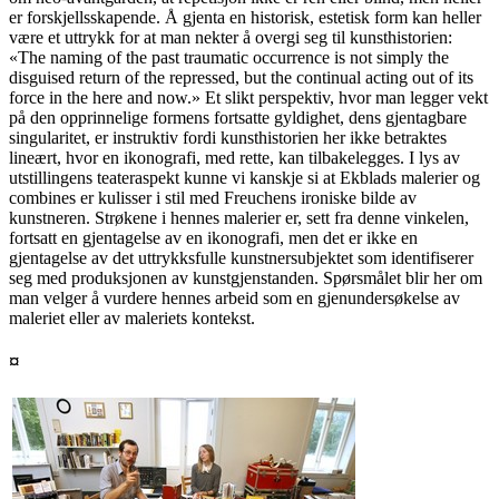
er forskjellsskapende. Å gjenta en historisk, estetisk form kan heller
være et uttrykk for at man nekter å overgi seg til kunsthistorien:
«The naming of the past traumatic occurrence is not simply the
disguised return of the repressed, but the continual acting out of its
force in the here and now.» Et slikt perspektiv, hvor man legger vekt
på den opprinnelige formens fortsatte gyldighet, dens gjentagbare
singularitet, er instruktiv fordi kunsthistorien her ikke betraktes
lineært, hvor en ikonografi, med rette, kan tilbakelegges. I lys av
utstillingens teateraspekt kunne vi kanskje si at Ekblads malerier og
combines er kulisser i stil med Freuchens ironiske bilde av
kunstneren. Strøkene i hennes malerier er, sett fra denne vinkelen,
fortsatt en gjentagelse av en ikonografi, men det er ikke en
gjentagelse av det uttrykksfulle kunstnersubjektet som identifiserer
seg med produksjonen av kunstgjenstanden. Spørsmålet blir her om
man velger å vurdere hennes arbeid som en gjenundersøkelse av
maleriet eller av maleriets kontekst.
¤