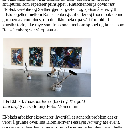
skulpturer, som repeterer prinsippet i Rauschenbergs
combines
.
Ekblad, Grønlie og Sæther gjentar gesten, og spørsmålet er, gitt
tidsforskjellen mellom Rauschenbergs arbeider og trioen bak denne
gruppen av combines, om den ikke peker på vårt forhold til
kunsthistorie, like mye som friksjonen mellom søppel og kunst, som
Rauschenberg var så opptatt av.
Ida Ekblad:
Febermalerier
(bak) og
The gold-
bug drift (Oslo)
(foran). Foto: Momentum
Ekblads arbeider eksponerer ihvertfall et generelt problem det er
verdt å grunne over. Ina Blom skriver i essayet
Naming the event
,
om neo-avantgarden, at repetisjon ikke er ren eller blind, men heller