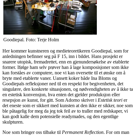
Goodiepal. Foto: Terje Holm
Her kommer kunstneren og medieteoretikeren Goodiepal, som for
anledningen befinner seg på
F 15
, inn i bildet. Hans prosjekt er
snarere utopisk, fremadrettet, enn en gjenundersøkelse av etablerte
former. Ifølge ham selv prøver han å lage komposisjoner som ikke
kan forståes av computere, noe vi kan oversette til et ønske om å
bryte med etablerte vaner. Uansett koker både Ina Bloms og
Goodiepals refleksjoner ned til en respekt for begivenheten, det
singulære, den konkrete situasjonen, og nødvendigheten av å ikke ta
en estetisk konvensjon, hva enten det gjelder produksjon eller
resepsjon av kunst, for gitt. Som Adorno skriver i
Estetisk teori
er
det eneste som er sikkert med kunsten at den ikke er sikker, noe som
ble påtagelig for meg da jeg tok feil av to traller med redskaper, vi
kan godt kalle dem potensielle readymades, og den egentlige
skulpturen.
Noe som bringer oss tilbake til
Permanent Reflection
. For om man