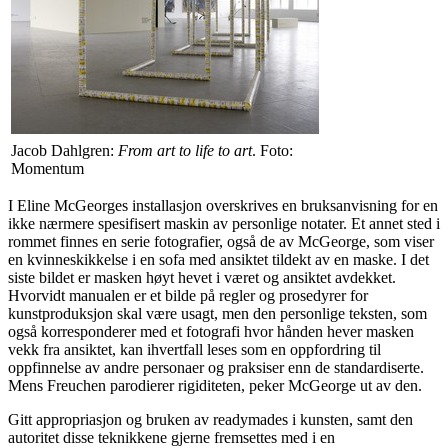
Jacob Dahlgren:
From art to life to art
. Foto:
Momentum
I Eline McGeorges installasjon overskrives en bruksanvisning for en
ikke nærmere spesifisert maskin av personlige notater. Et annet sted i
rommet finnes en serie fotografier, også de av McGeorge, som viser
en kvinneskikkelse i en sofa med ansiktet tildekt av en maske. I det
siste bildet er masken høyt hevet i været og ansiktet avdekket.
Hvorvidt manualen er et bilde på regler og prosedyrer for
kunstproduksjon skal være usagt, men den personlige teksten, som
også korresponderer med et fotografi hvor hånden hever masken
vekk fra ansiktet, kan ihvertfall leses som en oppfordring til
oppfinnelse av andre personaer og praksiser enn de standardiserte.
Mens Freuchen parodierer rigiditeten, peker McGeorge ut av den.
Gitt appropriasjon og bruken av readymades i kunsten, samt den
autoritet disse teknikkene gjerne fremsettes med i en