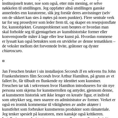
institusjonelt teater, noe som også, etter min mening, er selve
nøkkelen til utstillingen. Jeg oppfatter altså utstillingen ganske
annerledes enn kuratorene, slik jeg forstår deres anvisninger (selv
om de sikkert kan sies å møtes på noen punkter). Flere sentrale verk
tar for seg prosedyrer som leder frem til, og skaper en resepsjonsflate
for, kunstobjektet. Grunnproblemet som berøres er hvordan man
skal forholde seg til gjentagelsen av kunsthistoriske former eller
konvensjonelle måter å lage eller lese kunst på. Hvordan rommene
er lyssatt kan også betraktes som en utvidelse av denne tematikken –
de veksler mellom det forventede hvite, gråtoner og dyster
chiaroscuro
.
¤
Jan Freuchen bruker i sin installasjon
Seconds II
en sekvens fra John
Frankenheimers film
Seconds
hvor Arthur Hamilton, på grunn av et
fallert liv, får tilbudt en flunkende ny identitet som kunstner.
Freuchen tar tak i sekvensen hvor Hamilton introduseres for sin nye
persona som skjema for kunstnerrollen og antyder, gjennom denne,
at kunstneren historisk sett ikke lenger en kreativ figur, et individ
som uttrykker seg, men snarere en administrator av former. Verket er
også en ironisk kommentar til viktigheten av andre aktører i
kunstfeltet som forbruker kunstnerens produkter som råmateriale.
Jeg tenker spesielt på kuratoren, men kanskje også kritikeren.