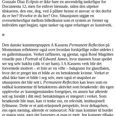
Gonzalo Diaz
Eclipsis
er ikke bare en anvendelig tankefigur for
Documenta 12, men for enhver biennale, siden den utpeker
tilskueren, den ene, deg, ved å påføre henne et ansvar: er det derfor
du er her? Hvorfor er du her? Osv. Situasjonen utgjør en
oversettelsesfigur mellom billedkunst som et system av former og
individets eget begjær, egne tanker og egne erfaringer av kunstverk.
¤
Den danske kunstnergruppen A Kassens
Permanent Reflection
på
Momentum reflekterer også over hvordan forskjellige roller utdeles i
en gallerisituasjon. Verket raffinerer, og gjentar, også René Magrittes
visuelle pun i
Portrait of Edward James
, hvor mannen foran speilet
ser seg selv bakfra (slik vi ser ham).
I A
Kassens verk blir det
forventede motivet – et foto av en vifte – bakgrunn for glassflaten,
hvor det er preget inn et bilde av en betraktende kvinne. Verket er
altså ikke bare et bilde i seg selv, men også et snapshot av
situasjonen det blir sett i.
Permanent Reflection
kan leses som en
radikal kommentar til betrakterens aktivitet som besøkende: din egen
opplevelse av kunstgjenstanden foregripes, en annen har allerede
sett og forstått i ditt sted; betraktningen er integrert i verket. Som
besøkende blir man, kan vi tenke oss, en rekvisitt, institusjonell
fyllmasse. Dette er et anti-relasjonelt perspektiv, hvor deltagelsen,
ens egen mening, allerede er outsourcet: Når man kommer til bordet
er maten spist, men det forventes at man er mett. Jeg kommer tilbake