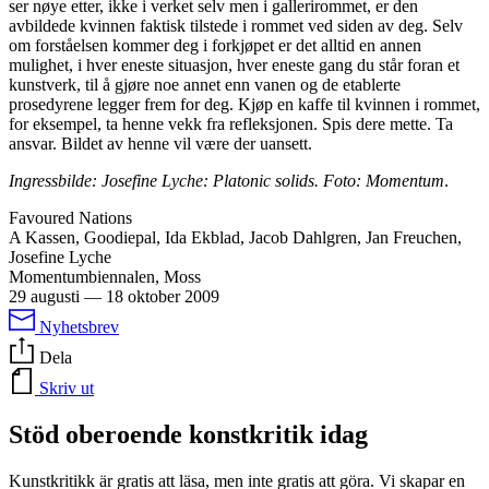
ser nøye etter, ikke i verket selv men i gallerirommet, er den
avbildede kvinnen faktisk tilstede i rommet ved siden av deg. Selv
om forståelsen kommer deg i forkjøpet er det alltid en annen
mulighet, i hver eneste situasjon, hver eneste gang du står foran et
kunstverk, til å gjøre noe annet enn vanen og de etablerte
prosedyrene legger frem for deg. Kjøp en kaffe til kvinnen i rommet,
for eksempel, ta henne vekk fra refleksjonen. Spis dere mette. Ta
ansvar. Bildet av henne vil være der uansett.
Ingressbilde: Josefine Lyche: Platonic solids. Foto: Momentum
.
Favoured Nations
A Kassen, Goodiepal, Ida Ekblad, Jacob Dahlgren, Jan Freuchen,
Josefine Lyche
Momentumbiennalen, Moss
29 augusti
—
18 oktober 2009
Nyhetsbrev
Dela
Skriv ut
Stöd oberoende konstkritik idag
Kunstkritikk är gratis att läsa, men inte gratis att göra. Vi skapar en