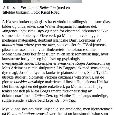
A Kassen:
Permanent Reflection
(med en
tilfeldig tilskuer). Foto: Kjetil Røed
A Kassen bruker også glass fra et vindu i utstillingshallen som dias-
bilder og undersøker, som Walter Benjamin formulerer det,
«tingenes ubevisste»: støv og riper, for eksempel, teksturer vi ikke
ser med det blotte øye. Flere verk på Momentum vektlegger
medienes materialitet, deriblant islandske Darri Lorenzens
90
minutes from where you are now
, som veksler fra TV-skjermens
pikselerte fuzz til det hvite filmlerretets monokrome stillhet.
Momentum 2009 består dessuten av en sterk romantisk linje, hvor
kunstnerne fordyper seg i følelser og psykologiske
overgangstilstander. Eksempler er svenskene Roger Anderssons og
Mats Adelmans rurale skulpturer, Liv Bugges lek med synskhet og
dyremagi, Josefine Lyches konkrete platonske ideer, Salla Tykkäs
utsøkte studier i blomsten Victoria cruzianas vekstsyklus, og de
glorete
outsider art
-aktige maleriene til finske Hannaleena Heiska.
Det finnes også en del gode enkeltverk på Momentum i år, jeg
tenker spesielt på Maja Borgs smarte fiksjonalisering av
dokumentarfilmen i
Ottica Zero
og Marthe Thorshaugs underlige,
suggererende, videoarbeid
Legenden om Ygg
.
Mye kunne sies om disse linjene, disse arbeidene, men kjernetemaet
på
Favoured nations
synes å være kunst og kunstproduksjon som