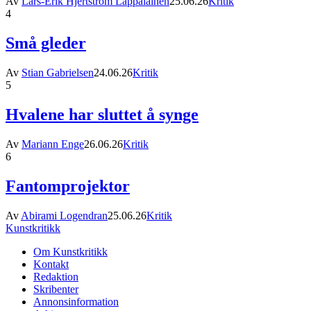
Av
Lars-Erik Hjertström Lappalainen
25.06.26
Kritik
4
Små gleder
Av
Stian Gabrielsen
24.06.26
Kritik
5
Hvalene har sluttet å synge
Av
Mariann Enge
26.06.26
Kritik
6
Fantomprojektor
Av
Abirami Logendran
25.06.26
Kritik
Kunstkritikk
Om Kunstkritikk
Kontakt
Redaktion
Skribenter
Annonsinformation