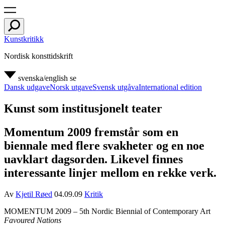
Kunstkritikk
Nordisk konsttidskrift
svenska/english
se
Dansk udgave
Norsk utgave
Svensk utgåva
International edition
Kunst som institusjonelt teater
Momentum 2009 fremstår som en
biennale med flere svakheter og en noe
uavklart dagsorden. Likevel finnes
interessante linjer mellom en rekke verk.
Av
Kjetil Røed
04.09.09
Kritik
MOMENTUM 2009
– 5th Nordic Biennial of Contemporary Art
Favoured Nations