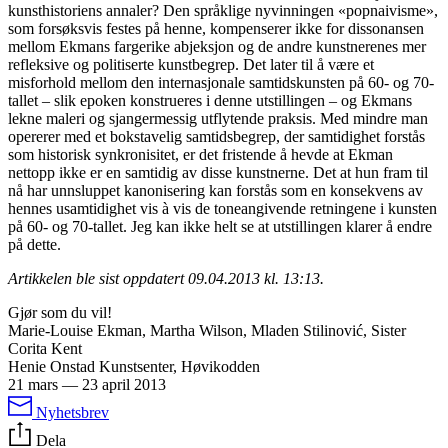
kunsthistoriens annaler? Den språklige nyvinningen «popnaivisme»,
som forsøksvis festes på henne, kompenserer ikke for dissonansen
mellom Ekmans fargerike abjeksjon og de andre kunstnerenes mer
refleksive og politiserte kunstbegrep. Det later til å være et
misforhold mellom den internasjonale samtidskunsten på 60- og 70-
tallet – slik epoken konstrueres i denne utstillingen – og Ekmans
lekne maleri og sjangermessig utflytende praksis. Med mindre man
opererer med et bokstavelig samtidsbegrep, der samtidighet forstås
som historisk synkronisitet, er det fristende å hevde at Ekman
nettopp ikke er en samtidig av disse kunstnerne. Det at hun fram til
nå har unnsluppet kanonisering kan forstås som en konsekvens av
hennes usamtidighet vis à vis de toneangivende retningene i kunsten
på 60- og 70-tallet. Jeg kan ikke helt se at utstillingen klarer å endre
på dette.
Artikkelen ble sist oppdatert 09.04.2013 kl. 13:13.
Gjør som du vil!
Marie-Louise Ekman, Martha Wilson, Mladen Stilinović, Sister
Corita Kent
Henie Onstad Kunstsenter, Høvikodden
21 mars
—
23 april 2013
Nyhetsbrev
Dela