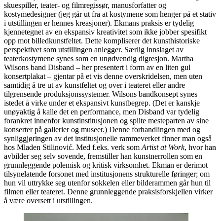
skuespiller, teater- og filmregissør, manusforfatter og
kostymedesigner (jeg går ut fra at kostymene som henger på et stativ
i utstillingen er hennes kreasjoner). Ekmans praksis er tydelig
kjennetegnet av en ekspansiv kreativitet som ikke jobber spesifikt
opp mot billedkunstfeltet. Dette kompliserer det kunsthistoriske
perspektivet som utstillingen anlegger. Særlig innslaget av
teaterkostymene synes som en unødvendig digresjon. Martha
Wilsons band Disband – her presentert i form av en liten gul
konsertplakat – gjentar på et vis denne overskridelsen, men uten
samtidig å tre ut av kunstfeltet og over i teateret eller andre
tilgrensende produksjonssystemer. Wilsons bandkonsept synes
istedet å virke under et ekspansivt kunstbegrep. (Det er kanskje
unøyaktig å kalle det en performance, men Disband var tydelig
forankret innenfor kunstinstitusjonen og spilte mesteparten av sine
konserter på gallerier og museer.) Denne forhandlingen med og
synliggjøringen av det institusjonelle rammeverket finner man også
hos Mladen Stilinović. Med f.eks. verk som
Artist at Work
, hvor han
avbilder seg selv sovende, fremstiller han kunstnerrollen som en
grunnleggende polemisk og kritisk virksomhet. Ekman er derimot
tilsynelatende forsonet med institusjonens strukturelle føringer; om
hun vil uttrykke seg utenfor sokkelen eller bilderammen går hun til
filmen eller teateret. Denne grunnleggende praksisforskjellen virker
å være oversett i utstillingen.