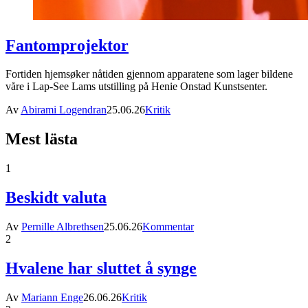
Fantomprojektor
Fortiden hjemsøker nåtiden gjennom apparatene som lager bildene
våre i Lap-See Lams utstilling på Henie Onstad Kunstsenter.
Av
Abirami Logendran
25.06.26
Kritik
Mest lästa
1
Beskidt valuta
Av
Pernille Albrethsen
25.06.26
Kommentar
2
Hvalene har sluttet å synge
Av
Mariann Enge
26.06.26
Kritik