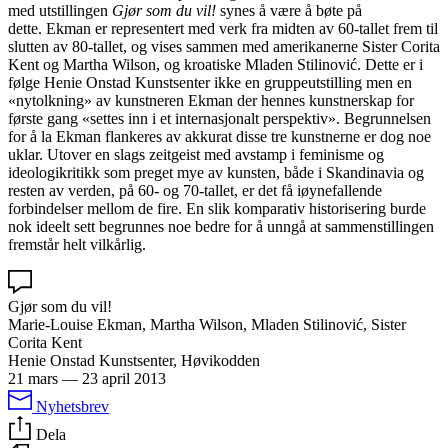
med utstillingen
Gjør som du vil!
synes å være å bøte på
dette. Ekman er representert med verk fra midten av 60-tallet frem til
slutten av 80-tallet, og vises sammen med amerikanerne Sister Corita
Kent og Martha Wilson, og kroatiske Mladen Stilinović. Dette er i
følge Henie Onstad Kunstsenter ikke en gruppeutstilling men en
«nytolkning» av kunstneren Ekman der hennes kunstnerskap for
første gang «settes inn i et internasjonalt perspektiv». Begrunnelsen
for å la Ekman flankeres av akkurat disse tre kunstnerne er dog noe
uklar. Utover en slags zeitgeist med avstamp i feminisme og
ideologikritikk som preget mye av kunsten, både i Skandinavia og
resten av verden, på 60- og 70-tallet, er det få iøynefallende
forbindelser mellom de fire. En slik komparativ historisering burde
nok ideelt sett begrunnes noe bedre for å unngå at sammenstillingen
fremstår helt vilkårlig.
Gjør som du vil!
Marie-Louise Ekman, Martha Wilson, Mladen Stilinović, Sister
Corita Kent
Henie Onstad Kunstsenter, Høvikodden
21 mars
—
23 april 2013
Nyhetsbrev
Dela