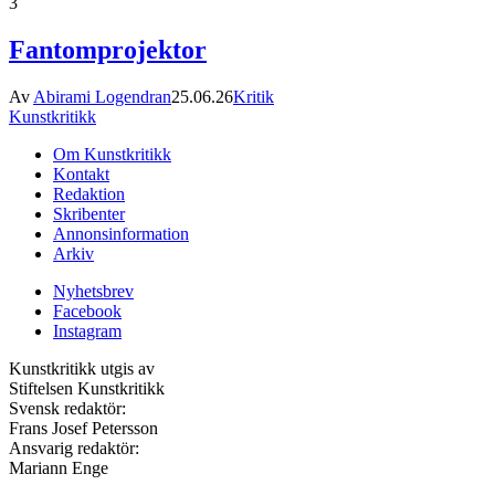
3
Fantomprojektor
Av
Abirami Logendran
25.06.26
Kritik
Kunstkritikk
Om Kunstkritikk
Kontakt
Redaktion
Skribenter
Annonsinformation
Arkiv
Nyhetsbrev
Facebook
Instagram
Kunstkritikk utgis av
Stiftelsen Kunstkritikk
Svensk redaktör:
Frans Josef Petersson
Ansvarig redaktör:
Mariann Enge