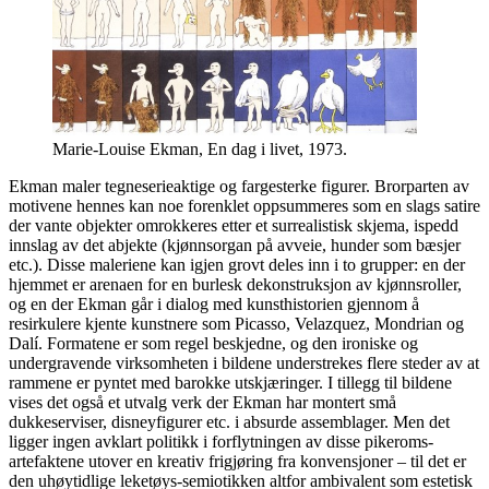
Marie-Louise Ekman, En dag i livet, 1973.
Ekman maler tegneserieaktige og fargesterke figurer. Brorparten av
motivene hennes kan noe forenklet oppsummeres som en slags satire
der vante objekter omrokkeres etter et surrealistisk skjema, ispedd
innslag av det abjekte (kjønnsorgan på avveie, hunder som bæsjer
etc.). Disse maleriene kan igjen grovt deles inn i to grupper: en der
hjemmet er arenaen for en burlesk dekonstruksjon av kjønnsroller,
og en der Ekman går i dialog med kunsthistorien gjennom å
resirkulere kjente kunstnere som Picasso, Velazquez, Mondrian og
Dalí. Formatene er som regel beskjedne, og den ironiske og
undergravende virksomheten i bildene understrekes flere steder av at
rammene er pyntet med barokke utskjæringer. I tillegg til bildene
vises det også et utvalg verk der Ekman har montert små
dukkeserviser, disneyfigurer etc. i absurde assemblager. Men det
ligger ingen avklart politikk i forflytningen av disse pikeroms-
artefaktene utover en kreativ frigjøring fra konvensjoner – til det er
den uhøytidlige leketøys-semiotikken altfor ambivalent som estetisk