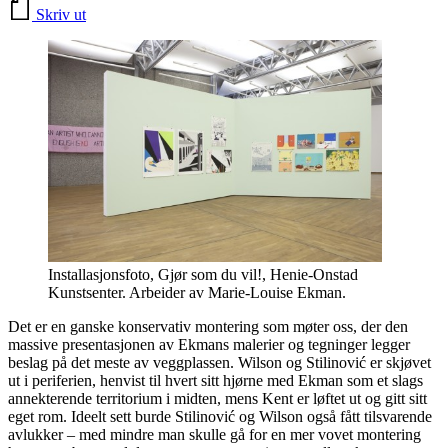
Skriv ut
Installasjonsfoto, Gjør som du vil!, Henie-Onstad
Kunstsenter. Arbeider av Marie-Louise Ekman.
Det er en ganske konservativ montering som møter oss, der den
massive presentasjonen av Ekmans malerier og tegninger legger
beslag på det meste av veggplassen. Wilson og Stilinović er skjøvet
ut i periferien, henvist til hvert sitt hjørne med Ekman som et slags
annekterende territorium i midten, mens Kent er løftet ut og gitt sitt
eget rom. Ideelt sett burde Stilinović og Wilson også fått tilsvarende
avlukker – med mindre man skulle gå for en mer vovet montering