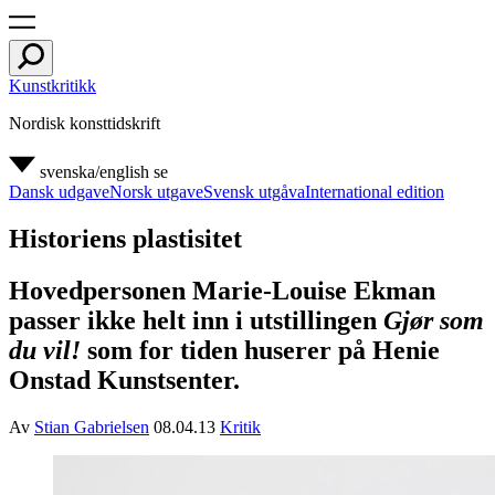
Kunstkritikk
Nordisk konsttidskrift
svenska/english
se
Dansk udgave
Norsk utgave
Svensk utgåva
International edition
Historiens plastisitet
Hovedpersonen Marie-Louise Ekman
passer ikke helt inn i utstillingen
Gjør som
du vil!
som for tiden huserer på Henie
Onstad Kunstsenter.
Av
Stian Gabrielsen
08.04.13
Kritik