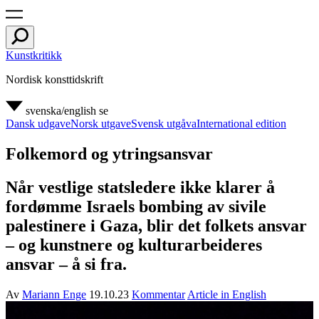
Kunstkritikk
Nordisk konsttidskrift
svenska/english
se
Dansk udgave
Norsk utgave
Svensk utgåva
International edition
Folkemord og ytringsansvar
Når vestlige statsledere ikke klarer å
fordømme Israels bombing av sivile
palestinere i Gaza, blir det folkets ansvar
– og kunstnere og kulturarbeideres
ansvar – å si fra.
Av
Mariann Enge
19.10.23
Kommentar
Article in English