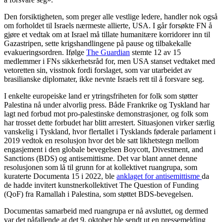
Den forsiktigheten, som preger alle vestlige ledere, handler nok også
om forholdet til Israels nærmeste allierte, USA. I går forsøkte FN å
gjøre et vedtak om at Israel må tillate humanitære korridorer inn til
Gazastripen, sette krigshandlingene på pause og tilbakekalle
evakueringsordren. Ifølge
The Guardian
stemte 12 av 15
medlemmer i FNs sikkerhetsråd for, men USA stanset vedtaket med
vetoretten sin, visstnok fordi forslaget, som var utarbeidet av
brasilianske diplomater, ikke nevnte Israels rett til å forsvare seg.
I enkelte europeiske land er ytringsfriheten for folk som støtter
Palestina nå under alvorlig press. Både Frankrike og Tyskland har
lagt ned forbud mot pro-palestinske demonstrasjoner, og folk som
har trosset dette forbudet har blitt arrestert. Situasjonen virker særlig
vanskelig i Tyskland, hvor flertallet i Tysklands føderale parlament i
2019 vedtok en resolusjon hvor det ble satt likhetstegn mellom
engasjement i den globale bevegelsen Boycott, Divestment, and
Sanctions (BDS) og antisemittisme. Det var blant annet denne
resolusjonen som lå til grunn for at kollektivet ruangrupa, som
kuraterte Documenta 15 i 2022, ble
anklaget for antisemittisme
da
de hadde invitert kunstnerkollektivet The Question of Funding
(QoF) fra Ramallah i Palestina, som støttet BDS-bevegelsen.
Documentas samarbeid med ruangrupa er nå avsluttet, og dermed
var det påfallende at det 9. oktober ble sendt ut en pressemelding