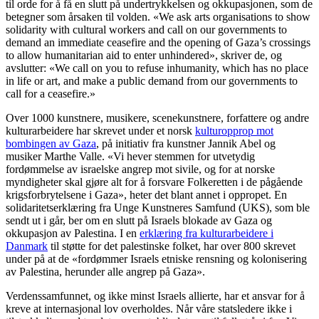
til orde for å få en slutt på undertrykkelsen og okkupasjonen, som de
betegner som årsaken til volden. «We ask arts organisations to show
solidarity with cultural workers and call on our governments to
demand an immediate ceasefire and the opening of Gaza’s crossings
to allow humanitarian aid to enter unhindered», skriver de, og
avslutter: «We call on you to refuse inhumanity, which has no place
in life or art, and make a public demand from our governments to
call for a ceasefire.»
Over 1000 kunstnere, musikere, scenekunstnere, forfattere og andre
kulturarbeidere har skrevet under et norsk
kulturopprop mot
bombingen av Gaza
, på initiativ fra kunstner Jannik Abel og
musiker Marthe Valle. «Vi hever stemmen for utvetydig
fordømmelse av israelske angrep mot sivile, og for at norske
myndigheter skal gjøre alt for å forsvare Folkeretten i de pågående
krigsforbrytelsene i Gaza», heter det blant annet i oppropet. En
solidaritetserklæring fra Unge Kunstneres Samfund (UKS), som ble
sendt ut i går, ber om en slutt på Israels blokade av Gaza og
okkupasjon av Palestina. I en
erklæring fra kulturarbeidere i
Danmark
til støtte for det palestinske folket, har over 800 skrevet
under på at de «fordømmer Israels etniske rensning og kolonisering
av Palestina, herunder alle angrep på Gaza».
Verdenssamfunnet, og ikke minst Israels allierte, har et ansvar for å
kreve at internasjonal lov overholdes. Når våre statsledere ikke i