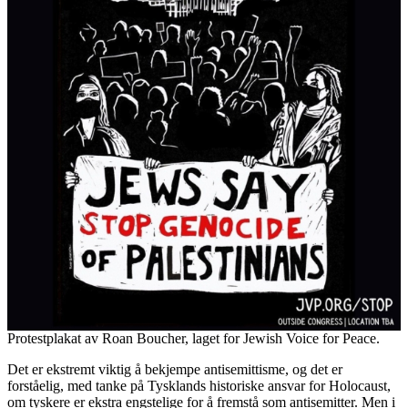
Protestplakat av Roan Boucher, laget for Jewish Voice for Peace.
Det er ekstremt viktig å bekjempe antisemittisme, og det er
forståelig, med tanke på Tysklands historiske ansvar for Holocaust,
om tyskere er ekstra engstelige for å fremstå som antisemitter. Men i