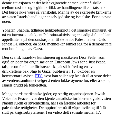
denne situasjonen er det helt avgjørende at man klarer å skille
mellom rasisme og legitim kritikk av handlingene til en statsmakt.
Det burde ikke være så vanskelig. Mange av de skarpeste kritikerne
av staten Israels handlinger er selv jødiske og israelske. For å nevne
noen:
Yonatan Shapira, tidligere helikopterpilot i det israelske militæret, er
nå en internasjonalt kjent Palestina-aktivist og er stadig å finne blant
appellantene på demonstrasjoner til støtte for Palestina her i Oslo –
senest 14. oktober, da 5500 mennesker samlet seg for å demonstrere
mot bombingen av Gaza.
Den svensk-israelske kunstneren og musikeren Dror Feiler, som
også er leder for organisasjonen European Jews for a Just Peace,
talsperson for Judar för isreaelisk-palestisk fred og en av
drivkreftene bak Ship to Gaza, publiserte i 18. oktober en
kommentar i avisen
ETC
hvor han stiller seg kritisk til at store deler
av verdenssamfunnet velger å enten lukke øynene for, eller å støtte,
Israels brudd på folkeretten.
Mange nordamerikanske jøder, og særlig organisasjonen Jewish
Voice for Peace, hvor den kjente canadiske forfatteren og aktivisten
Naomi Klein er styremedlem, har i en årrekke arbeidet for
palestinske rettigheter. De oppfordrer nå til våpenhvile og til å få
slutt på krigsforbrytelsene. I en video delt i sosiale medier 17.