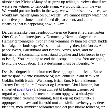
oktober sier Klein: «Many of us grew up telling ourselves that if we
were ever witness to genocide again, we would stand in the way.
We would put our bodies in the way, we would raise our voices, we
would say, ʻnever again on our watchʼ. We cannot simply watch the
collective punishment, and forced displacement, and ethnic
cleansing that is happening now in Gaza.»
Da den israelske venstresidepolitikeren og Knesset-representanten
Ofer Cassif ble intervjuet av Democracy Now! to dager etter
Hamas’ terrorangrep, hvor en nær venninne av ham ble drept, hadde
han følgende budskap: «We should stand together, join forces. All
peace lovers, Palestinians and Israelis, Arabs, Jews, and the
international community, must stand together and join forces to say
to Israel, ʻYou are going to end the occupation now. You are going
to end the occupation. The Palestinians must be liberated.ʼ»
Det siste døgnet har det kommet flere opprop i kulturfeltet. En rekke
internasjonalt kjente kunstnere og intellektuelle, blant dem Nan
Goldin, Judith Butler, Wu Tsang, Brian Eno, Nicole Eisenman,
Jeremy Deller, Laure Prouvost og Lawrence Abu Hamdan, har
signert et
åpent brev
fra kunstmiljøet til kulturinstusjoner og -
organisasjoner, som de mener har som oppgave å «beskytte
ytringsfrihet, fremme utdanning, fellesskap og kreativitet». I
oppropet tar de avstand fra vold mot alle sivile, uavhengig av deres
identitet, men uttrykker solidaritet med det palestinske folket og tar