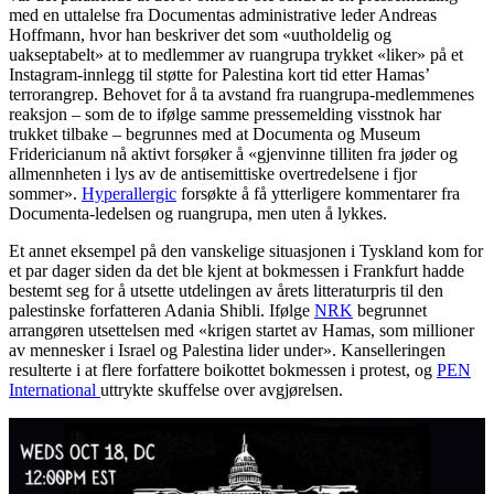
med en uttalelse fra Documentas administrative leder Andreas
Hoffmann, hvor han beskriver det som «uutholdelig og
uakseptabelt» at to medlemmer av ruangrupa trykket «liker» på et
Instagram-innlegg til støtte for Palestina kort tid etter Hamas’
terrorangrep. Behovet for å ta avstand fra ruangrupa-medlemmenes
reaksjon – som de to ifølge samme pressemelding visstnok har
trukket tilbake – begrunnes med at Documenta og Museum
Fridericianum nå aktivt forsøker å «gjenvinne tilliten fra jøder og
allmennheten i lys av de antisemittiske overtredelsene i fjor
sommer».
Hyperallergic
forsøkte å få ytterligere kommentarer fra
Documenta-ledelsen og ruangrupa, men uten å lykkes.
Et annet eksempel på den vanskelige situasjonen i Tyskland kom for
et par dager siden da det ble kjent at bokmessen i Frankfurt hadde
bestemt seg for å utsette utdelingen av årets litteraturpris til den
palestinske forfatteren Adania Shibli. Ifølge
NRK
begrunnet
arrangøren utsettelsen med «krigen startet av Hamas, som millioner
av mennesker i Israel og Palestina lider under». Kanselleringen
resulterte i at flere forfattere boikottet bokmessen i protest, og
PEN
International
uttrykte skuffelse over avgjørelsen.