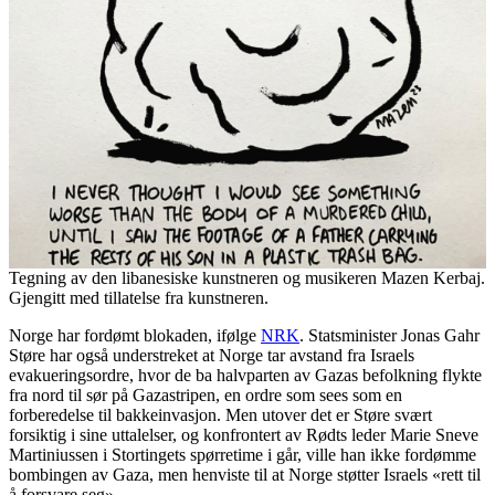
Tegning av den libanesiske kunstneren og musikeren Mazen Kerbaj.
Gjengitt med tillatelse fra kunstneren.
Norge har fordømt blokaden, ifølge
NRK
. Statsminister Jonas Gahr
Støre har også understreket at Norge tar avstand fra Israels
evakueringsordre, hvor de ba halvparten av Gazas befolkning flykte
fra nord til sør på Gazastripen, en ordre som sees som en
forberedelse til bakkeinvasjon. Men utover det er Støre svært
forsiktig i sine uttalelser, og konfrontert av Rødts leder Marie Sneve
Martiniussen i Stortingets spørretime i går, ville han ikke fordømme
bombingen av Gaza, men henviste til at Norge støtter Israels «rett til
å forsvare seg».