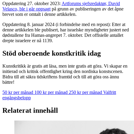
Oppdatering 27. oktober 2023:
Artforums sjefsredaktør, David
Velasco, ble i går oppsagt
på grunn av publiseringen av det åpne
brevet som er omtalt i denne artikkelen.
Oppdatering 8. januar 2024 (i forbindelse med en repost): Etter at
denne artikkelen ble publisert, har israelske myndigheter justert ned
dødstallene fra Hamas-angrepet 7. oktober. Det offisielle antallet
drepte israelere er nå 1139.
Stöd oberoende konstkritik idag
Kunstkritikk är gratis att läsa, men inte gratis att göra. Vi skapar en
initierad och kritisk offentlighet kring den nordiska konstscenen.
Bidra till att säkra tidskriftens framtid och till att göra oss ännu
bättre!
50 kr per månad
100 kr per månad
250 kr per månad
Valfritt
engångsbelopp
Relaterat innehåll