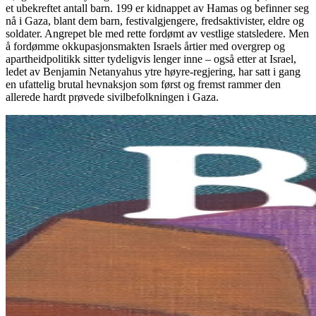
et ubekreftet antall barn. 199 er kidnappet av Hamas og befinner seg
nå i Gaza, blant dem barn, festivalgjengere, fredsaktivister, eldre og
soldater. Angrepet ble med rette fordømt av vestlige statsledere. Men
å fordømme okkupasjonsmakten Israels årtier med overgrep og
apartheidpolitikk sitter tydeligvis lenger inne – også etter at Israel,
ledet av Benjamin Netanyahus ytre høyre-regjering, har satt i gang
en ufattelig brutal hevnaksjon som først og fremst rammer den
allerede hardt prøvede sivilbefolkningen i Gaza.