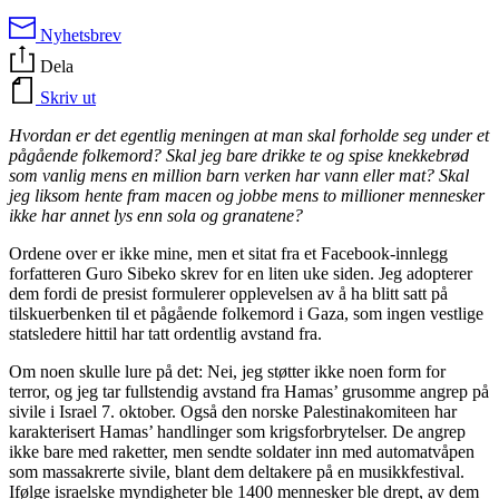
Nyhetsbrev
Dela
Skriv ut
Hvordan er det egentlig meningen at man skal forholde seg under et
pågående folkemord? Skal jeg bare drikke te og spise knekkebrød
som vanlig mens en million barn verken har vann eller mat? Skal
jeg liksom hente fram macen og jobbe mens to millioner mennesker
ikke har annet lys enn sola og granatene?
Ordene over er ikke mine, men et sitat fra et Facebook-innlegg
forfatteren Guro Sibeko skrev for en liten uke siden. Jeg adopterer
dem fordi de presist formulerer opplevelsen av å ha blitt satt på
tilskuerbenken til et pågående folkemord i Gaza, som ingen vestlige
statsledere hittil har tatt ordentlig avstand fra.
Om noen skulle lure på det: Nei, jeg støtter ikke noen form for
terror, og jeg tar fullstendig avstand fra Hamas’ grusomme angrep på
sivile i Israel 7. oktober. Også den norske Palestinakomiteen har
karakterisert Hamas’ handlinger som krigsforbrytelser. De angrep
ikke bare med raketter, men sendte soldater inn med automatvåpen
som massakrerte sivile, blant dem deltakere på en musikkfestival.
Ifølge israelske myndigheter ble 1400 mennesker ble drept, av dem