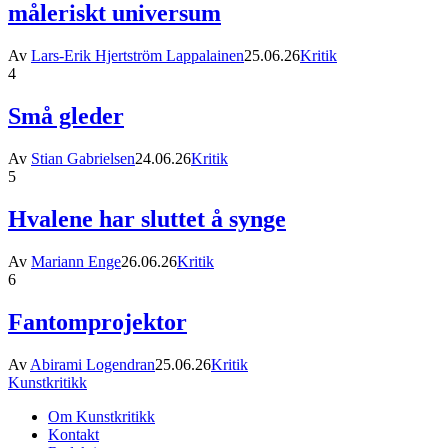
måleriskt universum
Av
Lars-Erik Hjertström Lappalainen
25.06.26
Kritik
4
Små gleder
Av
Stian Gabrielsen
24.06.26
Kritik
5
Hvalene har sluttet å synge
Av
Mariann Enge
26.06.26
Kritik
6
Fantomprojektor
Av
Abirami Logendran
25.06.26
Kritik
Kunstkritikk
Om Kunstkritikk
Kontakt