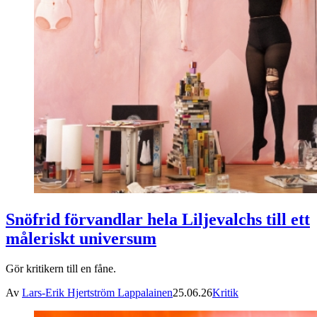
Snöfrid förvandlar hela Liljevalchs till ett
måleriskt universum
Gör kritikern till en fåne.
Av
Lars-Erik Hjertström Lappalainen
25.06.26
Kritik