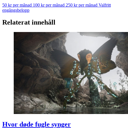
50 kr per månad
100 kr per månad
250 kr per månad
Valfritt
engångsbelopp
Relaterat innehåll
Hvor døde fugle synger