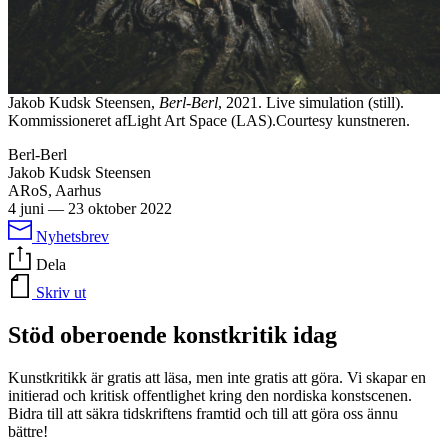
Jakob Kudsk Steensen,
Berl-Berl
, 2021. Live simulation (still).
Kommissioneret afLight Art Space (LAS).Courtesy kunstneren.
Berl-Berl
Jakob Kudsk Steensen
ARoS, Aarhus
4 juni
—
23 oktober 2022
Nyhetsbrev
Dela
Skriv ut
Stöd oberoende konstkritik idag
Kunstkritikk är gratis att läsa, men inte gratis att göra. Vi skapar en
initierad och kritisk offentlighet kring den nordiska konstscenen.
Bidra till att säkra tidskriftens framtid och till att göra oss ännu
bättre!