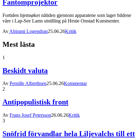
Fantomprojektor
Fortiden hjemsøker nåtiden gjennom apparatene som lager bildene
våre i Lap-See Lams utstilling på Henie Onstad Kunstsenter.
Av
Abirami Logendran
25.06.26
Kritik
Mest lästa
1
Beskidt valuta
Av
Pernille Albrethsen
25.06.26
Kommentar
2
Antipopulistisk front
Av
Frans Josef Petersson
26.06.26
Kritik
3
Snöfrid förvandlar hela Liljevalchs till ett