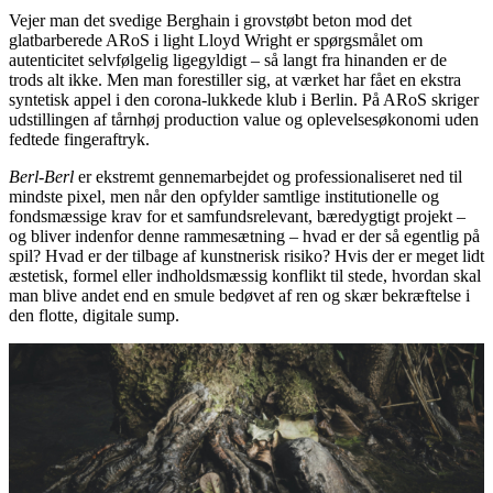
Vejer man det svedige Berghain i grovstøbt beton mod det
glatbarberede ARoS i light Lloyd Wright er spørgsmålet om
autenticitet selvfølgelig ligegyldigt – så langt fra hinanden er de
trods alt ikke. Men man forestiller sig, at værket har fået en ekstra
syntetisk appel i den corona-lukkede klub i Berlin. På ARoS skriger
udstillingen af tårnhøj production value og oplevelsesøkonomi uden
fedtede fingeraftryk.
Berl-Berl
er ekstremt gennemarbejdet og professionaliseret ned til
mindste pixel, men når den opfylder samtlige institutionelle og
fondsmæssige krav for et samfundsrelevant, bæredygtigt projekt –
og bliver indenfor denne rammesætning – hvad er der så egentlig på
spil? Hvad er der tilbage af kunstnerisk risiko? Hvis der er meget lidt
æstetisk, formel eller indholdsmæssig konflikt til stede, hvordan skal
man blive andet end en smule bedøvet af ren og skær bekræftelse i
den flotte, digitale sump.