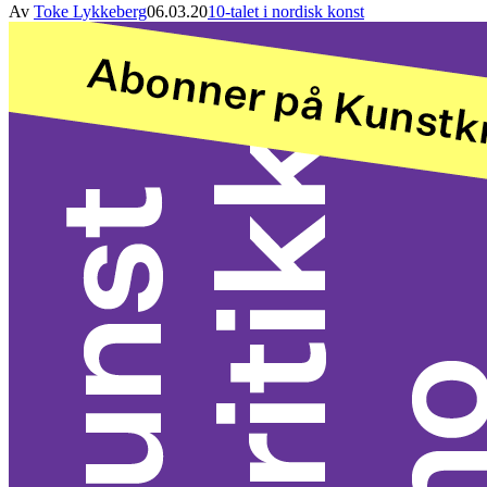
Av
Toke Lykkeberg
06.03.20
10-talet i nordisk konst