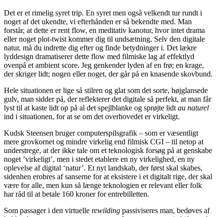
Det er et rimelig syret trip. En syret men også velkendt tur rundt i
noget af det ukendte, vi efterhånden er så bekendte med. Man
forstår, at dette er rent flow, en meditativ kanotur, hvor intet drama
eller noget plot-twist kommer dig til undsætning. Selv den digitale
natur, må du indrette dig efter og finde betydninger i. Det lækre
lyddesign dramatiserer dette flow med filmiske lag af effektlyd
ovenpå et ambient score. Jeg genkender lyden af en frø; en krage,
der skriger lidt; nogen eller noget, der går på en knasende skovbund.
Hele situationen er lige så stilren og glat som det sorte, højglansede
gulv, man sidder på, der reflekterer det digitale så perfekt, at man får
lyst til at kaste lidt op på al det spejlblanke og sprøjte lidt
au naturel
ind i situationen, for at se om det overhovedet er virkeligt.
Kudsk Steensen bruger computerspilsgrafik – som er væsentligt
mere grovkornet og mindre virkelig end filmisk CGI – til netop at
understrege, at der ikke tale om et teknologisk forsøg på at genskabe
noget ’virkeligt’, men i stedet etablere en ny virkelighed, en ny
oplevelse af digital ‘natur’. Et nyt landskab, der først skal skabes,
sidenhen erobres af sanserne for at eksistere i et digitalt rige, der skal
være for alle, men kun så længe teknologien er relevant eller folk
har råd til at betale 160 kroner for entrebilletten.
Som passager i den virtuelle
rewilding
passiviseres man, bedøves af