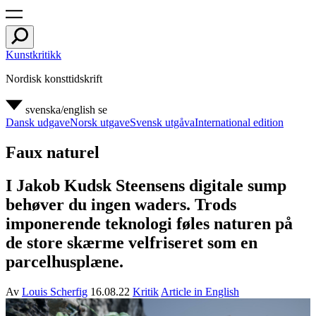
Kunstkritikk
Nordisk konsttidskrift
svenska/english
se
Dansk udgave
Norsk utgave
Svensk utgåva
International edition
Faux naturel
I Jakob Kudsk Steensens digitale sump
behøver du ingen waders. Trods
imponerende teknologi føles naturen på
de store skærme velfriseret som en
parcelhusplæne.
Av
Louis Scherfig
16.08.22
Kritik
Article in English