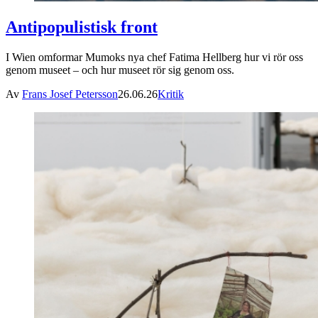
Antipopulistisk front
I Wien omformar Mumoks nya chef Fatima Hellberg hur vi rör oss
genom museet – och hur museet rör sig genom oss.
Av
Frans Josef Petersson
26.06.26
Kritik