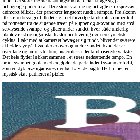
Inde i det store, mørke udstillingsrum kan man lægge sig på
behagelige puder foran flere store skærme og betragte et ekspressivt,
animeret billede, der panorerer langsomt rundt i sumpen. Fra skærm
til skærm bevæger billedet sig i det farverige landskab, zoomer ind
på rodnettet fra de sugende træer, på klipper og skovbund med små
selvlysende svampe, og glider under vandet, hvor både underlig
plantevækst og organiske livsformer lever og dør i en syntetisk
cyklus. I takt med at kameraet bevæger sig rundt, bliver det sværere
at holde styr på, hvad der er over og under vandet, hvad der er
overflade og indre situation, anaerobisk eller landbaserede vækster.
Det hele flyder lækkert sammen i et stress-nedsættende tempo. En
brun, svampet gople med en glødende perle indeni svømmer forbi,
som en dybhavsorganisme, der har forvildet sig til Berlin med en
mystisk skat, patineret af pixler.