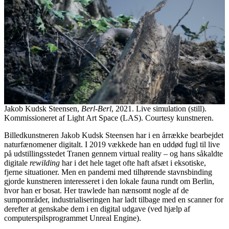
Jakob Kudsk Steensen,
Berl-Berl
, 2021. Live simulation (still).
Kommissioneret af Light Art Space (LAS). Courtesy kunstneren.
Billedkunstneren Jakob Kudsk Steensen har i en årrække bearbejdet
naturfænomener digitalt. I 2019 vækkede han en uddød fugl til live
på udstillingsstedet Tranen gennem virtual reality – og hans såkaldte
digitale
rewilding
har i det hele taget ofte haft afsæt i eksotiske,
fjerne situationer. Men en pandemi med tilhørende stavnsbinding
gjorde kunstneren interesseret i den lokale fauna rundt om Berlin,
hvor han er bosat. Her trawlede han nænsomt nogle af de
sumpområder, industrialiseringen har ladt tilbage med en scanner for
derefter at genskabe dem i en digital udgave (ved hjælp af
computerspilsprogrammet Unreal Engine).