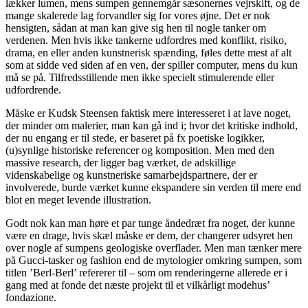
lækker lumen, mens sumpen gennemgår sæsonernes vejrskift, og de
mange skalerede lag forvandler sig for vores øjne. Det er nok
hensigten, sådan at man kan give sig hen til nogle tanker om
verdenen. Men hvis ikke tankerne udfordres med konflikt, risiko,
drama, en eller anden kunstnerisk spænding, føles dette mest af alt
som at sidde ved siden af en ven, der spiller computer, mens du kun
må se på. Tilfredsstillende men ikke specielt stimulerende eller
udfordrende.
Måske er Kudsk Steensen faktisk mere interesseret i at lave noget,
der minder om malerier, man kan gå ind i; hvor det kritiske indhold,
der nu engang er til stede, er baseret på fx poetiske logikker,
(u)synlige historiske referencer og komposition. Men med den
massive research, der ligger bag værket, de adskillige
videnskabelige og kunstneriske samarbejdspartnere, der er
involverede, burde værket kunne ekspandere sin verden til mere end
blot en meget levende illustration.
Godt nok kan man høre et par tunge åndedræt fra noget, der kunne
være en drage, hvis skæl måske er dem, der changerer udsyret hen
over nogle af sumpens geologiske overflader. Men man tænker mere
på Gucci-tasker og fashion end de mytologier omkring sumpen, som
titlen ’Berl-Berl’ refererer til – som om renderingerne allerede er i
gang med at fonde det næste projekt til et vilkårligt modehus’
fondazione.