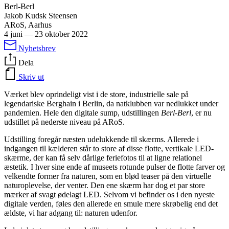
Berl-Berl
Jakob Kudsk Steensen
ARoS, Aarhus
4 juni
—
23 oktober 2022
Nyhetsbrev
Dela
Skriv ut
Værket blev oprindeligt vist i de store, industrielle sale på
legendariske Berghain i Berlin, da natklubben var nedlukket under
pandemien. Hele den digitale sump, udstillingen
Berl-Berl
, er nu
udstillet på nederste niveau på ARoS.
Udstilling foregår næsten udelukkende til skærms. Allerede i
indgangen til kælderen står to store af disse flotte, vertikale LED-
skærme, der kan få selv dårlige feriefotos til at ligne relationel
æstetik. I hver sine ende af museets rotunde pulser de flotte farver og
velkendte former fra naturen, som en blød teaser på den virtuelle
naturoplevelse, der venter. Den ene skærm har dog et par store
mærker af svagt ødelagt LED. Selvom vi befinder os i den nyeste
digitale verden, føles den allerede en smule mere skrøbelig end det
ældste, vi har adgang til: naturen udenfor.