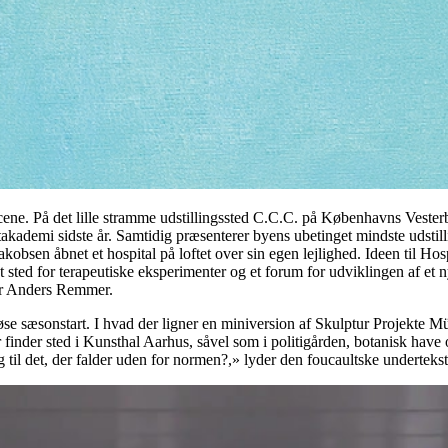
 scene. På det lille stramme udstillingssted C.C.C. på Københavns Vest
akademi sidste år. Samtidig præsenterer byens ubetinget mindste udsti
obsen åbnet et hospital på loftet over sin egen lejlighed. Ideen til Hos
t sted for terapeutiske eksperimenter og et forum for udviklingen af et
er Anders Remmer.
tiøse sæsonstart. I hvad der ligner en miniversion af Skulptur Projekte
r finder sted i Kunsthal Aarhus, såvel som i politigården, botanisk hav
til det, der falder uden for normen?,» lyder den foucaultske undertekst