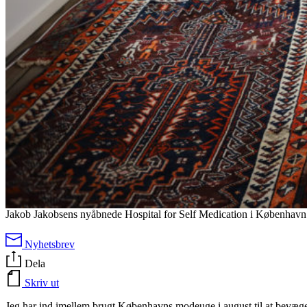
Jakob Jakobsens nyåbnede Hospital for Self Medication i København
Nyhetsbrev
Dela
Skriv ut
Jeg har ind imellem brugt Københavns modeuge i august til at bevæge mi