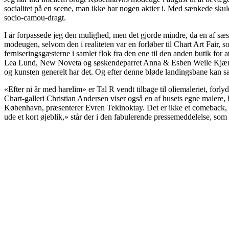
socialitet på en scene, man ikke har nogen aktier i. Med sænkede skuld
socio-camou-dragt.
I år forpassede jeg den mulighed, men det gjorde mindre, da en af sæso
modeugen, selvom den i realiteten var en forløber til Chart Art Fair, 
ferniseringsgæsterne i samlet flok fra den ene til den anden butik fo
Lea Lund, New Noveta og søskendeparret Anna & Esben Weile Kjær. En 
og kunsten generelt har det. Og efter denne bløde landingsbane kan s
«Efter ni år med harelim» er Tal R vendt tilbage til oliemaleriet, for
Chart-galleri Christian Andersen viser også en af husets egne maler
København, præsenterer Evren Tekinoktay. Det er ikke et comeback, «
ude et kort øjeblik,» står der i den fabulerende pressemeddelelse, som