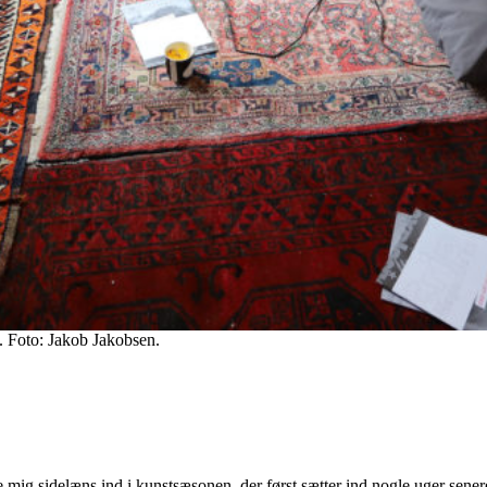
. Foto: Jakob Jakobsen.
g sidelæns ind i kunstsæsonen, der først sætter ind nogle uger senere. D