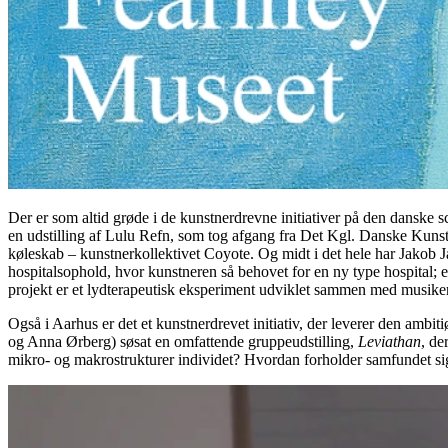
Der er som altid grøde i de kunstnerdrevne initiativer på den danske
en udstilling af Lulu Refn, som tog afgang fra Det Kgl. Danske Kunst
køleskab – kunstnerkollektivet Coyote. Og midt i det hele har Jakob Jak
hospitalsophold, hvor kunstneren så behovet for en ny type hospital; e
projekt er et lydterapeutisk eksperiment udviklet sammen med musik
Også i Aarhus er det et kunstnerdrevet initiativ, der leverer den ambi
og Anna Ørberg) søsat en omfattende gruppeudstilling,
Leviathan
, de
mikro- og makrostrukturer individet? Hvordan forholder samfundet sig 