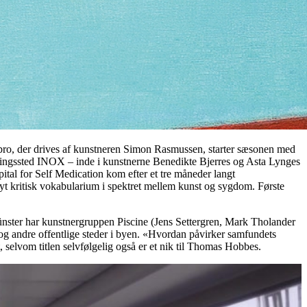
erbro, der drives af kunstneren Simon Rasmussen, starter sæsonen med
llingssted INOX – inde i kunstnerne Benedikte Bjerres og Asta Lynges
pital for Self Medication kom efter et tre måneder langt
 nyt kritisk vokabularium i spektret mellem kunst og sygdom. Første
 Münster har kunstnergruppen Piscine (Jens Settergren, Mark Tholander
e og andre offentlige steder i byen. «Hvordan påvirker samfundets
, selvom titlen selvfølgelig også er et nik til Thomas Hobbes.