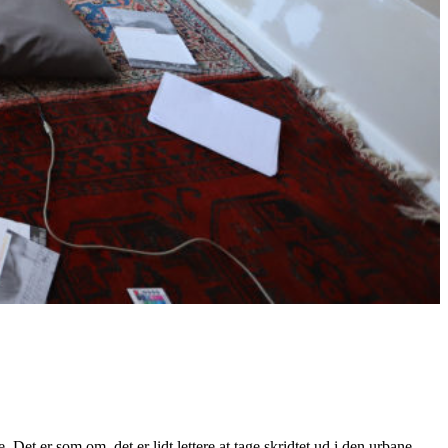
et er som om, det er lidt lettere at tage skridtet ud i den urbane