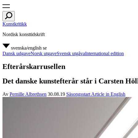
Kunstkritikk
Nordisk konsttidskrift
svenska/english
se
Dansk udgave
Norsk utgave
Svensk utgåva
International edition
Efterårskarrusellen
Det danske kunstefterår står i Carsten Höll
Av
Pernille Albrethsen
30.08.19
Säsongsstart
Article in English