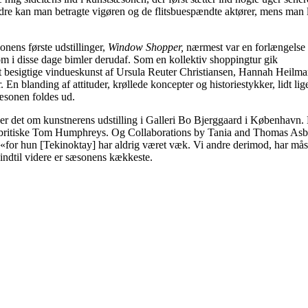
re kan man betragte vigøren og de flitsbuespændte aktører, mens man lan
nens første udstillinger,
Window Shopper,
nærmest var en forlængelse 
som i disse dage bimler derudaf. Som en kollektiv shoppingtur gik
r at besigtige vindueskunst af Ursula Reuter Christiansen, Hannah Heilm
blanding af attituder, krøllede koncepter og historiestykker, lidt l
æsonen foldes ud.
lyder det om kunstnerens udstilling i Galleri Bo Bjerggaard i København.
e, britiske Tom Humphreys. Og Collaborations by Tania and Thomas Asb
for hun [Tekinoktay] har aldrig været væk. Vi andre derimod, har mås
 indtil videre er sæsonens kækkeste.