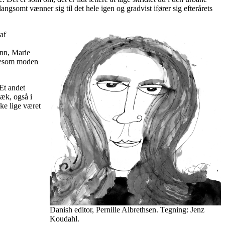
gsomt vænner sig til det hele igen og gradvist ifører sig efterårets
af
ann, Marie
igesom moden
 Et andet
æk, også i
ke lige været
Danish editor, Pernille Albrethsen. Tegning: Jenz
Koudahl.