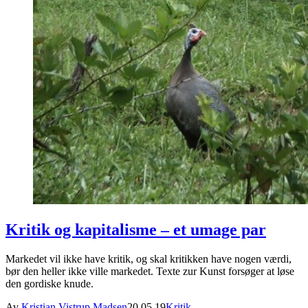
Kritik og kapitalisme – et umage par
Markedet vil ikke have kritik, og skal kritikken have nogen værdi,
bør den heller ikke ville markedet. Texte zur Kunst forsøger at løse
den gordiske knude.
Av
Kristian Vistrup Madsen
20.05.19
Kritik