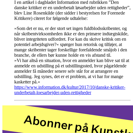
I en artikel i dagbladet Information med rubrikken ”Den
danske kritiker er en underbetalt løsarbejder uden rettigheder”,
blev Line Rosenkilde (der sidder i bestyrelsen for Forenede
Kritikere) citeret for følgende udtalelse:
»Som det er nu, er der stort set ingen fuldblodsskribenter, og
når skribentvirksomheden ikke er den primære indtægtskilde,
bliver integriteten udfordret. For kan du skrive kritisk om en
potentiel arbejdsgiver?« spørger hun retorisk og tilføjer, at
mange skribenter tager forskellige forefaldende småjob i den
branche, de ellers bør kunne holde en vis afstand til.
»Vi har altså en situation, hvor en anmelder kan blive sat til at
anmelde en udstilling på et udstillingssted, hvor pågældende
anmelder få måneder senere selv står for at arrangere en
udstilling. Jeg synes, det er et problem, at vi har for mange
kasketter på.«
https://www.information.dk/kultur/2017/10/danske-kritiker-
underbetalt-loesarbejder-uden-rettigheder