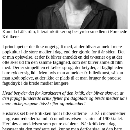
Kamilla Löfström, litteraturkritiker og bestyrelsesmedlem i Forenede
Kritikere.
I princippet er der ikke noget galt med, at der bliver anmeldt mere
popkultur i de store medier i dag, end der gjorde for ti år siden. Det
er min oplevelse, at der fx bliver anmeldt en del tv-serier og at det
ofte sker ud fra den samme faglighed, som der bliver anmeldt film
med. Der er simpelthen et fælles sprog, der betyder, at fagligheden
bare rykker sig lidt. Men hvis man anmelder fx billedkunst, så kan
man godt opleve, at der ikke er plads til at man bruger de præcise
fagudtryk i de brede medier længere.
Hvad betyder det for karakteren af den kritik, der bliver skrevet, at
den fagligt funderede kritik flytter fra dagblade og brede medier ud i
mere nicheprægede tidsskrifter og netmedier?
Historisk set blev kritikken født i tidsskrifterne – altså i nichemedier
– og vandrede derfra ind på omnibusavisen i starten af 1900-tallet.
Her blev anmeldelsen som genre etableret. Når kritikken i dag
bevæger sig den modsatte vej, kunne man derfor sige, at den bare