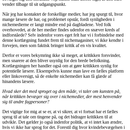
vender tilbage til sit udgangspunkt.
Når jeg har kontaktet de forskellige medier, har jeg spurgt til, hvor
mange læsere de har, og problemet opstår, fordi synligheden i
nichemedierne er langt mindre end på dagbladene. Ved folk
overhovedet, at de her medier findes udenfor en snæver kreds af
indforståede? Selv indenfor vores eget felt har vi i forbindelse med
denne kortlægning fundet frem til nichemagasiner, vi ikke kendte i
forvejen, men som faktisk bringer kritik af en vis kvalitet.
Derfor er vores bekymring ikke så meget, at kritikken forsvinder,
men snarere at den bliver usynlig for den brede befolkning.
Kortlægningen her handler også om at gøre kritikken synlig for
potentielle læsere. Eksempelvis kunne man lave en fælles platform
eller linkoversigt, så de enkelte nichemedier kan få glæde af
hinandens læsere.
Hvad sker det med sproget og den måde, vi taler om kunsten på,
når kritikken bevæger sig over i nichemedier, der mest henvender
sig til andre fagpersoner?
Det vigtige for mig at se er, at vi sikrer, at vi fortsat har et fælles
sprog til at tale om tingene på, og det bidrager kritikken til at
udvikle. Det gælder jo også indenfor politik, at vi intet kan ændre,
hvis vi ikke har sprog for det. Forestil dig hvor kvindebevægelsen i