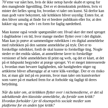
70’erne var nået hen, hvis de ikke netop havde skabt et sprog for
den manglende ligestilling. Det er et demokratisk problem, hvis vi
mister det fælles sprog for, hvordan vi taler om kunst. Så derfor kan
man godt være bekymret, når kritikken bliver usynlig: Enten for, at
den bliver umulig at finde for et bredere publikum eller for, at den
lukker sig om sig selv i en form for faglig nørdethed.
Man kunne også vende spørgsmålet om: Hvad sker der med sproget
i dagbladene i en tid, hvor mange medier flytter over i det digitale.
Man kan jo prøve at sammenligne rubrikken i en digital anmeldelse
med rubrikken på den samme anmeldelse på tryk: Det er to
forskellige rubrikker, fordi de skal kunne to forskellige ting. Nogle
steder er det endda sådan, at anmelderne laver to forskellige
versioner af hele anmeldelsen til print og web, og det er klart, at det
på et tidspunkt begynder at præge sproget. Vi er meget interesserede
i, hvordan man bevarer fagligheden, når hastigheden stiger og
artiklerne bliver afhængige af at være klik-værdige. Der er en risiko
for, at man går ind på en præmis, hvor man taler om kunstværker
som varer på et marked frem for at forholde sig fagligt til deres
betydning.
Når du taler om, at kritikken flytter over i nichemedierne, er det så
udelukkende den klassiske anmeldelse, du forstår som kritik?
Hvordan forholder i jer til eksempelvis sociale medier som
platforme for en anden type kritik?