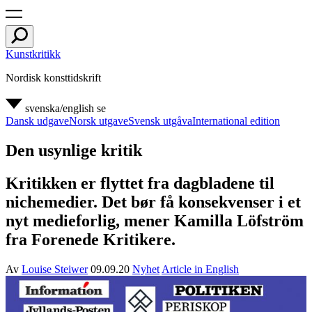
Kunstkritikk
Nordisk konsttidskrift
svenska/english
se
Dansk udgave
Norsk utgave
Svensk utgåva
International edition
Den usynlige kritik
Kritikken er flyttet fra dagbladene til
nichemedier. Det bør få konsekvenser i et
nyt medieforlig, mener Kamilla Löfström
fra Forenede Kritikere.
Av
Louise Steiwer
09.09.20
Nyhet
Article in English