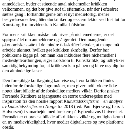
anmeldelser, byder et stigende antal nichemedier kritikken
velkommen, og det bør give stof til eftertanke, når der i efteråret
sættes gang i forhandlingerne om et nyt medieforlig, mener
bestyrelsesmedlem, litteraturkritiker og ekstern lektor ved Institut for
Kunst- og Kulturvidenskab Kamilla Löfström.
For mens kritikken måske nok trives på nichemedierne, er det
spørgsmålet om anmelderne også gør det. Den manglende
økonomiske støtte til de mindre tidsskrifter betyder, at mange må
arbejde ulønnet, hvilket gør kritikken skrøbelig. Derfor bør
politikerne kigge på, om man kan inkludere flere nichemedier i
mediestøtteordningen, siger Löfström til Kunstkritikk, og udtrykker
samtidig bekymring for, at kritikken kan gå hen og blive usynlig for
den almindelige læser.
Den foreløbige kortlægning kan vise os, hvor kritikken findes
indenfor de forskellige fagområder, men giver indtil videre ikke
noget klart billede af de forskellige mediers vilkår. Derfor ønsker
Forenede Kritikere at igangsætte en større undersøgelse med
inspiration fra den norske rapport
Kulturtidsskrifterne – en analyse
av kulturtidsskrifterne i Norge
fra 2018 (red. Paul Bjerke og Lars J.
Halvorsen) i samarbejde med forskere på Københavns Universitet.
Formålet er et præcist billede af kritikkens vilkår og mulighedsrum i
en ny medievirkelighed, hvor medier digitaliseres og nye platforme
opstår.