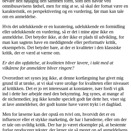
bevare helt nøjagtig den sammen form, som den havde ved
omnibusavisens fødsel, men for mig at se, så skal der fortsat være en
karakteristik, en perspektivering og en vurdering, før man kan tale
om en anmeldelse.
Hvis det udelukkende er en kuratering, udelukkende en formidling
eller udelukkende en vurdering, så er det i mine øjne ikke en
anmeldelse. Det betyder ikke, at der ikke er plads til udvikling, for
man kan sagtens have en meddigtende eller performativ kritik,
eksempelvis. Det betyder bare, at der er kvaliteter i den klassiske
kritik, der er værd at værne om.
Er det din opfattelse, at kvaliteten bliver lavere, i takt med at
vilkårene for anmeldere bliver ringere?
Overordnet set synes jeg ikke, at denne kortlægning har givet mig
grund til at tænke, at vi skal være urolige for kvaliteten eller niveauet
af kritikken. Det er jo ret interessant at konstatere, især fordi vi gik
ind i dette her arbejde med den bekymring. Jeg synes, at mange af
de nichemedier, jeg ikke kendte specielt godt før dette her, viser sig
at lave anmeldelser, der godt kunne have været trykt i et dagblad.
Men for læserne kan der opstå en tvivl om, hvorvidt det er en
influencer eller et stykke marketing, de har i hænderne, eller om der
er tale om uvildig kritik. Der har jo været eksempler på, at bestemte
forlag producerer tekster, der læner sig så meget op ad anmeldelsens