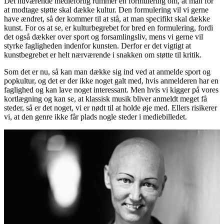
Det nuværende medieforlig rummer en formulering om, at man for
at modtage støtte skal dække kultur. Den formulering vil vi gerne
have ændret, så der kommer til at stå, at man specifikt skal dække
kunst. For os at se, er kulturbegrebet for bred en formulering, fordi
det også dækker over sport og forsamlingsliv, mens vi gerne vil
styrke fagligheden indenfor kunsten. Derfor er det vigtigt at
kunstbegrebet er helt nærværende i snakken om støtte til kritik.
Som det er nu, så kan man dække sig ind ved at anmelde sport og
popkultur, og det er der ikke noget galt med, hvis anmelderen har en
faglighed og kan lave noget interessant. Men hvis vi kigger på vores
kortlægning og kan se, at klassisk musik bliver anmeldt meget få
steder, så er det noget, vi er nødt til at holde øje med. Ellers risikerer
vi, at den genre ikke får plads nogle steder i mediebilledet.