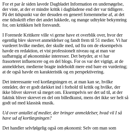
For et par år siden lavede Dagbladet Information en undersøgelse,
der viste, at der er mindre kritik i dagbladene end der var tidligere.
På det tidspunkt var der desuden en generel fornemmelse af, at det
ene tidsskrift efter det andet lukkede, og mange udtrykte bekymring
for, om kritikken helt forsvandt.
I Forenede Kritikere ville vi gerne have et overblik over, hvor der
egentlig blev skrevet anmeldelser og fandt frem til 51 medier. Vi har
vurderet hvilke medier, der skulle med, ud fra om de eksempelvis
havde en redaktion, et vist professionelt niveau og at man var
uafhængig af økonomiske interesser. Det betyder, at vi har
frasorteret influencere og en del blogs. For os var det vigtigt, at de
anmeldelser, medierne bragte indeholdt mere end bare en vurdering;
at de også havde en karakteristik og en perspektivering.
Det interessante ved kortlægningen er, at man kan se, hvilke
områder, der er godt dækket ind i forhold til kritik og hvilke, der
ikke bliver skrevet så meget om. Eksempelvis ser det ud til, at der
faktisk bliver skrevet en del om billedkunst, mens det ikke ser helt så
godt ud med klassisk musik.
Ud over antallet af medier, der bringer anmeldelser, hvad vil I så
have ud af kortlægningen?
Det handler selvfølgelig også om økonomi: Selv om man som