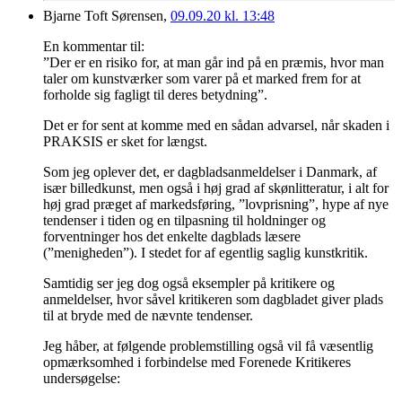
Bjarne Toft Sørensen,
09.09.20 kl. 13:48
En kommentar til:
”Der er en risiko for, at man går ind på en præmis, hvor man
taler om kunstværker som varer på et marked frem for at
forholde sig fagligt til deres betydning”.
Det er for sent at komme med en sådan advarsel, når skaden i
PRAKSIS er sket for længst.
Som jeg oplever det, er dagbladsanmeldelser i Danmark, af
især billedkunst, men også i høj grad af skønlitteratur, i alt for
høj grad præget af markedsføring, ”lovprisning”, hype af nye
tendenser i tiden og en tilpasning til holdninger og
forventninger hos det enkelte dagblads læsere
(”menigheden”). I stedet for af egentlig saglig kunstkritik.
Samtidig ser jeg dog også eksempler på kritikere og
anmeldelser, hvor såvel kritikeren som dagbladet giver plads
til at bryde med de nævnte tendenser.
Jeg håber, at følgende problemstilling også vil få væsentlig
opmærksomhed i forbindelse med Forenede Kritikeres
undersøgelse: