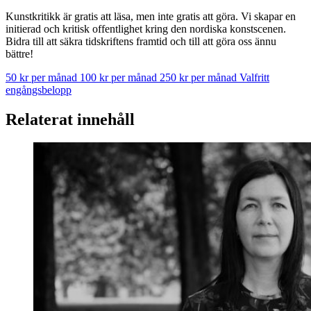
Kunstkritikk är gratis att läsa, men inte gratis att göra. Vi skapar en
initierad och kritisk offentlighet kring den nordiska konstscenen.
Bidra till att säkra tidskriftens framtid och till att göra oss ännu
bättre!
50 kr per månad
100 kr per månad
250 kr per månad
Valfritt
engångsbelopp
Relaterat innehåll