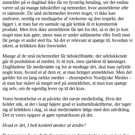
anmelder på et dagblad ikke får en fyrstelig betaling, ser det endnu
værre ud på mange tidsskrifter og netmedier, hvor anmelderne ofte
er ulønnede. De små nichemedier leverer noget, vi ikke kan
undvære, nemlig en modtagelse af værkerne og den respekt, der
ligger i, at man har en samtale og går kritisk til et kunstnerisk
produkt. Men hvis ikke anmelderne får løn for det, så er det jo kun
noget man kan gøre, mens man er under uddannelse eller fordi man
får penge et andet sted fra. Så det er relevant at spørge til, hvordan vi
sikrer, at kritikken ikke forsvinder.
Mange af de små nichemedier får tidsskriftstøtte, der udelukkende
går til produktion af mediet, fx til tryk, men sjældent til lønninger.
Dagbladene får mediestøtte og for at modtage det, skal man opfylde
nogle krav, hvoraf et af dem er, at man bringer anmeldelser. Men det
gælder for en lang række medier – eksempelvis Nordjyske Medier –
at man har skåret så meget ned på anmeldelser, at man kan spørge
sig selv, om de egentlig lever op til det krav.
Vores bestræbelse er at påvirke det næste medieforlig. Hvis det
holder stik, at det i langt højere grad er kulturtidsskrifterne, der tager
sig af kritikken i dag, så skal mediestøtten følge med den udvikling.
Det er vores opgave at gøre opmærksom på det.
Hvad er det, I helt konkret ønsker at ændre?