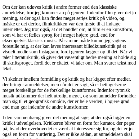
Om der kan udøves kritik i andre former end den klassiske
anmeldelse, tror jeg kommer an på genren. Indenfor film giver det jo
mening, at der også kan findes meget seriøs kritik på video, og
måske er det derfor, filmkritikken var den første til at indtage
internettet. Jeg tror også, at det handler om, at film er en kunstform,
som vi har et fælles sprog for i meget højere grad, end for
eksempelvis klassisk musik. På samme måde kunne jeg sagtens
forestille mig, at der kan laves interessant billedkunstkritik på et
visuelt medie som Instagram, fordi genren lægger op til det. Når vi
taler litteraturkritik, så giver det væsentligt bedre mening at holde sig
til skriftsproget, fordi det er citatet, vi taler om. Man svarer tekst med
tekst.
Vi skelner imellem formidling og kritik og har kigget efter medier,
der bringer anmeldelser, men når det er sagt, så er betingelserne
meget forskellige for de forskellige kunstformer. Indenfor rytmisk
musik udkommer der helt utroligt meget, og som anmelder forholder
man sig til et geografisk område, der er hele verden, i højere grad
end man gør indenfor de andre kunstformer.
I den sammenhæng giver det mening at sige, at der også ligger en
kritik i udvælgelsen. Kritikeren bliver en form for kurator, der peger
på, hvad der overhovedet er værd at interessere sig for, og det er jo
også en form for vurdering. Det er ikke sådan, at anmeldelsen skal