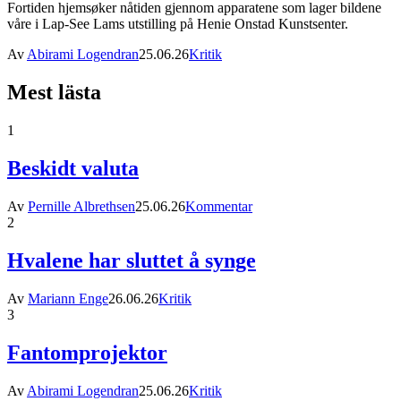
Fortiden hjemsøker nåtiden gjennom apparatene som lager bildene
våre i Lap-See Lams utstilling på Henie Onstad Kunstsenter.
Av
Abirami Logendran
25.06.26
Kritik
Mest lästa
1
Beskidt valuta
Av
Pernille Albrethsen
25.06.26
Kommentar
2
Hvalene har sluttet å synge
Av
Mariann Enge
26.06.26
Kritik
3
Fantomprojektor
Av
Abirami Logendran
25.06.26
Kritik