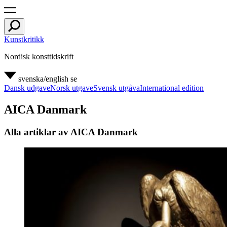
Kunstkritikk
Nordisk konsttidskrift
svenska/english
se
Dansk udgave
Norsk utgave
Svensk utgåva
International edition
AICA Danmark
Alla artiklar av AICA Danmark