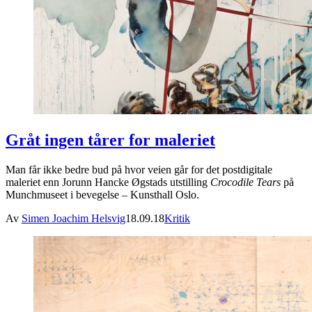
Gråt ingen tårer for maleriet
Man får ikke bedre bud på hvor veien går for det postdigitale
maleriet enn Jorunn Hancke Øgstads utstilling
Crocodile Tears
på
Munchmuseet i bevegelse – Kunsthall Oslo.
Av
Simen Joachim Helsvig
18.09.18
Kritik