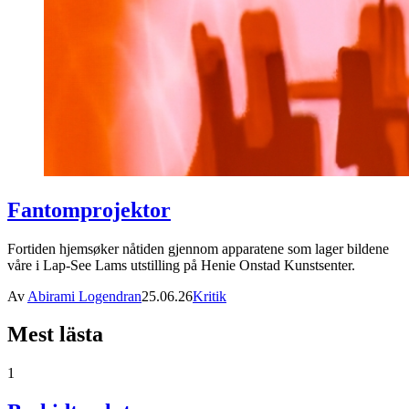
Fantomprojektor
Fortiden hjemsøker nåtiden gjennom apparatene som lager bildene
våre i Lap-See Lams utstilling på Henie Onstad Kunstsenter.
Av
Abirami Logendran
25.06.26
Kritik
Mest lästa
1