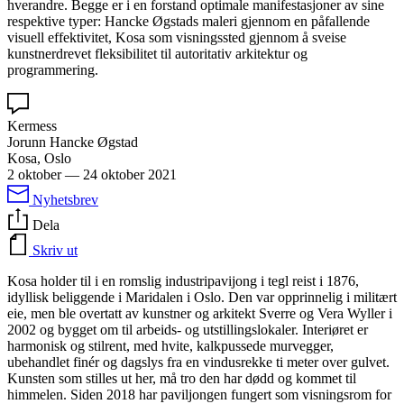
hverandre. Begge er i en forstand optimale manifestasjoner av sine
respektive typer: Hancke Øgstads maleri gjennom en påfallende
visuell effektivitet, Kosa som visningssted gjennom å sveise
kunstnerdrevet fleksibilitet til autoritativ arkitektur og
programmering.
Kermess
Jorunn Hancke Øgstad
Kosa, Oslo
2 oktober
—
24 oktober 2021
Nyhetsbrev
Dela
Skriv ut
Kosa holder til i en romslig industripavijong i tegl reist i 1876,
idyllisk beliggende i Maridalen i Oslo. Den var opprinnelig i militært
eie, men ble overtatt av kunstner og arkitekt Sverre og Vera Wyller i
2002 og bygget om til arbeids- og utstillingslokaler. Interiøret er
harmonisk og stilrent, med hvite, kalkpussede murvegger,
ubehandlet finér og dagslys fra en vindusrekke ti meter over gulvet.
Kunsten som stilles ut her, må tro den har dødd og kommet til
himmelen. Siden 2018 har paviljongen fungert som visningsrom for