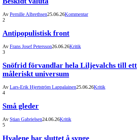
Beskidt valuta
Av
Pernille Albrethsen
25.06.26
Kommentar
2
Antipopulistisk front
Av
Frans Josef Petersson
26.06.26
Kritik
3
Snöfrid förvandlar hela Liljevalchs till ett
måleriskt universum
Av
Lars-Erik Hjertström Lappalainen
25.06.26
Kritik
4
Små gleder
Av
Stian Gabrielsen
24.06.26
Kritik
5
Hvalene har sluttet å synge