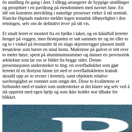
én utstilling én gang i året. I tillegg arrangerer de hyppige utstillinger
og prosjekter i en paviljong på eiendommen med navnet Jane. En
idé om kunstens innvikling i naturlige prosesser virker å stå sentralt.
Hancke Øgstads malerier melder ingen tematisk tilbøyelighet i den
retningen, selv om de definitivt
lever
på sitt vis.
Et smalt lerret er montert fra en bjelke i taket, og en håndfull lerreter
henger på veggen, men flesteparten er satt sammen tre og tre eller to
og to i vinkel på hverandre til en slags skjermvegger plassert inntil
tresøylene som bærer en smal hems. Maleriene på gulvet er rett over
to meter høye, spent på aluminiumsrammer og danner en provisorisk
arkitektur som lar oss se bildet fra begge sider. Denne
presentasjonen understreker to ting: en overfladiskhet som gjør
lerretet til en flortynn hinne (et sted er overfladiskheten teatralt
skrudd opp av to revner i lerretet), samt objektets relative
uavhengighet av rommet som omgir det. Disse to kvalitetene er
forbundet med et maleri som understreker at det klarer seg selv ved å
stå oppreist med egen hjelp og som ikke holder noe tilbake for
blikket.