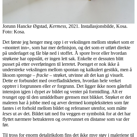
Jorunn Hancke Øgstad,
Kermess
, 2021. Installasjonsbilde, Kosa.
Foto: Kosa.
Det første jeg henger meg opp i er vekslingen mellom strøket som er
«montert inn», som har mer definisjon, og det som er utført direkte
på underlaget og får blø ned i stoffet. Å spore hvor eller hvordan
strøkene har oppstått, er ingen lett sak. Enkelte er dessuten blitt
pusset på etter overføringen til lerretet. Poenget er nok ikke å
understreke vekslingen mellom spontan og kalkulert gestikk, men å
liksom sprenge –
fracke
– strøket, utvinne alt det kan gi visuelt.
Dette er forbundet med overfladiskheten, hvordan hele verket
opptrer i forgrunnen eller
er
forgrunn. Det ligger ikke noen gåtefull
intensjon igjen i dypet av bildet og venter på formidling. Alt er
tvunget opp til den umiddelbare grensen mot blikket. Strøket er det
maleren har å jobbe med og arver dermed kompleksiteten som før
fantes i et forhold mellom bildet og referanser utenfor, som måtte
leses
ut av det. Bildet tatt ned fra veggen er symbolsk for at det har
flyttet nærmere betrakteren og overvunnet en distanse som var der
før.
Til tross for enorm detaljrikdom fins det ikke mye støy i maleriene til