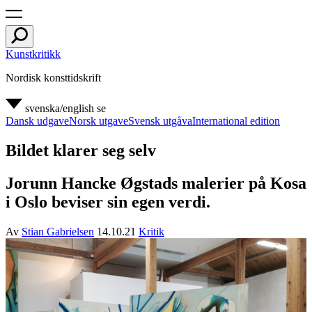
Kunstkritikk
Nordisk konsttidskrift
svenska/english
se
Dansk udgave
Norsk utgave
Svensk utgåva
International edition
Bildet klarer seg selv
Jorunn Hancke Øgstads malerier på Kosa
i Oslo beviser sin egen verdi.
Av
Stian Gabrielsen
14.10.21
Kritik