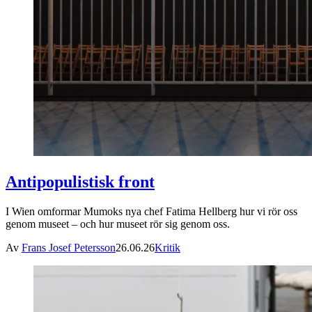
Antipopulistisk front
I Wien omformar Mumoks nya chef Fatima Hellberg hur vi rör oss
genom museet – och hur museet rör sig genom oss.
Av
Frans Josef Petersson
26.06.26
Kritik