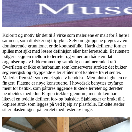
Koloritt og motiv får det til å virke som maleriene er malt for å høre i
sammen, som diptyker og triptyker. Selv om gruppene preges av én
dominerende grunntone, er de kontrastfulle. Hardt definerte former
spilles mot sjikt med løsere definisjon eller bar lerretsduk. Et rutenett
bølger i skjøten mellom to lerreter og vitner om både en flat
organisering av bilderommet og samtidig en animerende kraft.
Overflaten er ikke et herbarium som konserverer strøket; det bukter
seg energisk og dryppende eller stråler mot kantene fra et senter.
Maleriet fremstår som en eksplosiv hendelse. Men plutseligheten er
fingert. Flatene er nøye konstruerte. I hovedsak benyttes tøyfarge
ment for batikk, som påføres liggende fuktede lerreter og deretter
bearbeides med klor. Fargen trekker gjennom, men duken har
likevel en tydelig definert for- og bakside. Sjablonger er brukt til å
kopiere strøk som legges på ved hjelp av plastfolie. Enkelte steder
sitter plasten igjen på lerretet med rester av farge.