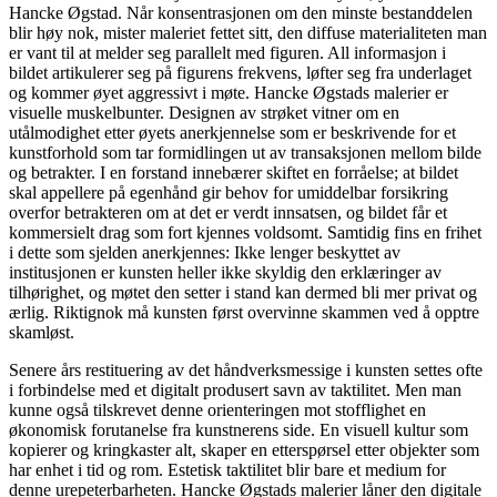
Hancke Øgstad. Når konsentrasjonen om den minste bestanddelen
blir høy nok, mister maleriet fettet sitt, den diffuse materialiteten man
er vant til at melder seg parallelt med figuren. All informasjon i
bildet artikulerer seg på figurens frekvens, løfter seg fra underlaget
og kommer øyet aggressivt i møte. Hancke Øgstads malerier er
visuelle muskelbunter. Designen av strøket vitner om en
utålmodighet etter øyets anerkjennelse som er beskrivende for et
kunstforhold som tar formidlingen ut av transaksjonen mellom bilde
og betrakter. I en forstand innebærer skiftet en forråelse; at bildet
skal appellere på egenhånd gir behov for umiddelbar forsikring
overfor betrakteren om at det er verdt innsatsen, og bildet får et
kommersielt drag som fort kjennes voldsomt. Samtidig fins en frihet
i dette som sjelden anerkjennes: Ikke lenger beskyttet av
institusjonen er kunsten heller ikke skyldig den erklæringer av
tilhørighet, og møtet den setter i stand kan dermed bli mer privat og
ærlig. Riktignok må kunsten først overvinne skammen ved å opptre
skamløst.
Senere års restituering av det håndverksmessige i kunsten settes ofte
i forbindelse med et digitalt produsert savn av taktilitet. Men man
kunne også tilskrevet denne orienteringen mot stofflighet en
økonomisk forutanelse fra kunstnerens side. En visuell kultur som
kopierer og kringkaster alt, skaper en etterspørsel etter objekter som
har enhet i tid og rom. Estetisk taktilitet blir bare et medium for
denne urepeterbarheten. Hancke Øgstads malerier låner den digitale