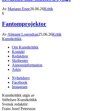
Av
Mariann Enge
26.06.26
Kritik
6
Fantomprojektor
Av
Abirami Logendran
25.06.26
Kritik
Kunstkritikk
Om Kunstkritikk
Kontakt
Redaktion
Skribenter
Annonsinformation
Arkiv
Nyhetsbrev
Facebook
Instagram
Kunstkritikk utgis av
Stiftelsen Kunstkritikk
Svensk redaktör:
Frans Josef Petersson