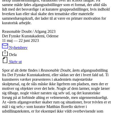
netop finalestemningen, variationer over art school fatigue. På
samme måde føles afgangsudstillinger som et format, der altid slås
lidt med det besværlige i at kuratere gruppeudstillinger, hvis indhold
hverken kan eller skal skabe den tematiske eller materielle
sammenhængskraft, der lader til at være en primær motivation for
kuratorisk arbejde.
Reasonable Doubt / Afgang 2023
Det Fynske Kunstakademi, Odense
11 maj
—
22 juni 2023
Nyhetsbrev
Dela
Skriv ut
Spor af alt dette findes i
Reasonable Doubt
, årets afgangsudstilling
fra Det Fynske Kunstakademi, eller sådan ser det i hvert fald ud. Ti
kunstneres værker præsenteres i akademiets majestætiske
skulptursal, og de slås måske ikke ligefrem om pladsen, men der er
motiver og objekter over det hele. Nogle af dem larmer, nogle læner
sig tilbage, nogle visker næsten sig selv ud, og det kuratoriske
forsøg på at forbinde alting er velmenende, men uigennemskueligt.
At «årets afgangsværker skaber rum og situationer, hvor tvivlen er et
mål i sig selv,» som kurator Matthias Borello skriver i
udstillingsteksten, er for eksempel ikke vildt overbevisende som