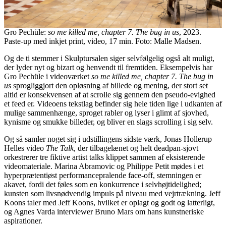
Gro Pechüle:
so me killed me, chapter 7. The bug in us
, 2023.
Paste-up med inkjet print, video, 17 min. Foto: Malle Madsen.
Og de ti stemmer i Skulptursalen siger selvfølgelig også alt muligt,
der lyder nyt og bizart og henvendt til fremtiden. Eksempelvis har
Gro Pechüle i videoværket
so me killed me, chapter 7. The bug in
us
sprogliggjort den opløsning af billede og mening, der stort set
altid er konsekvensen af at scrolle sig gennem den pseudo-evighed
et feed er. Videoens tekstlag befinder sig hele tiden lige i udkanten af
mulige sammenhænge, sproget rabler og lyser i glimt af sjovhed,
kynisme og smukke billeder, og bliver en slags scrolling i sig selv.
Og så samler noget sig i udstillingens sidste værk, Jonas Hollerup
Helles video
The Talk
, der tilbagelænet og helt deadpan-sjovt
orkestrerer tre fiktive artist talks klippet sammen af eksisterende
videomateriale. Marina Abramovic og Philippe Petit mødes i et
hyperprætentiøst performancepralende face-off, stemningen er
akavet, fordi det føles som en konkurrence i selvhøjtidelighed;
kunsten som livsnødvendig impuls på niveau med vejrtrækning. Jeff
Koons taler med Jeff Koons, hvilket er oplagt og godt og latterligt,
og Agnes Varda interviewer Bruno Mars om hans kunstneriske
aspirationer.