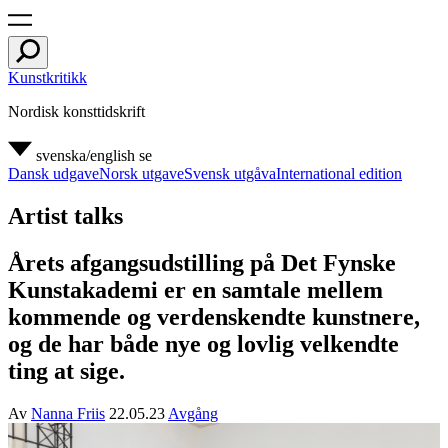
Kunstkritikk
Nordisk konsttidskrift
svenska/english
se
Dansk udgave
Norsk utgave
Svensk utgåva
International edition
Artist talks
Årets afgangsudstilling på Det Fynske
Kunstakademi er en samtale mellem
kommende og verdenskendte kunstnere,
og de har både nye og lovlig velkendte
ting at sige.
Av
Nanna Friis
22.05.23
Avgång