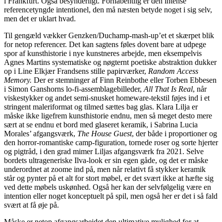
i Frankfurt. Også besynderligt. Forhåbentlig er den intense
referencetyngde intentionel, den må næsten betyde noget i sig selv,
men det er uklart hvad.
Til gengæld vækker Genzken/Duchamp-mash-up’et et skærpet blik
for netop referencer. Det kan sagtens føles dovent bare at udpege
spor af kunsthistorie i nye kunstneres arbejde, men eksempelvis
Agnes Martins systematiske og nøgternt poetiske abstraktion dukker
op i Line Elkjær Frandsens stille papirværker,
Random Access
Memory.
Der er stemninger af Finn Reinbothe eller Torben Ebbesen
i Simon Ganshorns lo-fi-assemblagebilleder,
All That Is Real
, når
viskestykker og andet semi-snusket homeware-tekstil føjes ind i et
stringent maleriformat og tilmed sættes bag glas. Klara Lilja er
måske ikke ligefrem kunsthistorie endnu, men så meget desto mere
sært at se endnu et bord med glaseret keramik, i Sabrina Lucia
Morales’ afgangsværk,
The House Guest
, der både i proportioner og
den horror-romantiske camp-figuration, tornede roser og sorte hjerter
og pigtråd, i den grad mimer Liljas afgangsværk fra 2021. Selve
bordets ultrageneriske Ilva-look er sin egen gåde, og det er måske
underordnet at zoome ind på, men når relativt få stykker keramik
står og pynter på et alt for stort møbel, er det svært ikke at hæfte sig
ved dette møbels uskønhed. Også her kan der selvfølgelig være en
intention eller noget konceptuelt på spil, men også her er det i så fald
svært at få øje på.
Måske er netop afgangsarbejdet den ultimative mulighed for at