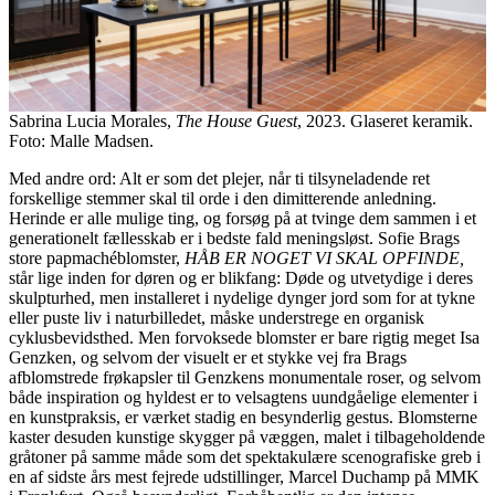
Sabrina Lucia Morales,
The House Guest
, 2023. Glaseret keramik.
Foto: Malle Madsen.
Med andre ord: Alt er som det plejer, når ti tilsyneladende ret
forskellige stemmer skal til orde i den dimitterende anledning.
Herinde er alle mulige ting, og forsøg på at tvinge dem sammen i et
generationelt fællesskab er i bedste fald meningsløst. Sofie Brags
store papmachéblomster,
HÅB ER NOGET VI SKAL OPFINDE,
står lige inden for døren og er blikfang: Døde og utvetydige i deres
skulpturhed, men installeret i nydelige dynger jord som for at tykne
eller puste liv i naturbilledet, måske understrege en organisk
cyklusbevidsthed. Men forvoksede blomster er bare rigtig meget Isa
Genzken, og selvom der visuelt er et stykke vej fra Brags
afblomstrede frøkapsler til Genzkens monumentale roser, og selvom
både inspiration og hyldest er to velsagtens uundgåelige elementer i
en kunstpraksis, er værket stadig en besynderlig gestus. Blomsterne
kaster desuden kunstige skygger på væggen, malet i tilbageholdende
gråtoner på samme måde som det spektakulære scenografiske greb i
en af sidste års mest fejrede udstillinger, Marcel Duchamp på MMK