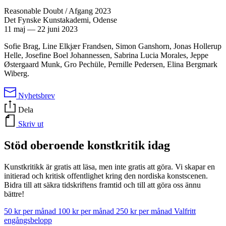
Reasonable Doubt / Afgang 2023
Det Fynske Kunstakademi, Odense
11 maj
—
22 juni 2023
Sofie Brag, Line Elkjær Frandsen, Simon Ganshorn, Jonas Hollerup
Helle, Josefine Boel Johannessen, Sabrina Lucia Morales, Jeppe
Østergaard Munk, Gro Pechüle, Pernille Pedersen, Elina Bergmark
Wiberg.
Nyhetsbrev
Dela
Skriv ut
Stöd oberoende konstkritik idag
Kunstkritikk är gratis att läsa, men inte gratis att göra. Vi skapar en
initierad och kritisk offentlighet kring den nordiska konstscenen.
Bidra till att säkra tidskriftens framtid och till att göra oss ännu
bättre!
50 kr per månad
100 kr per månad
250 kr per månad
Valfritt
engångsbelopp