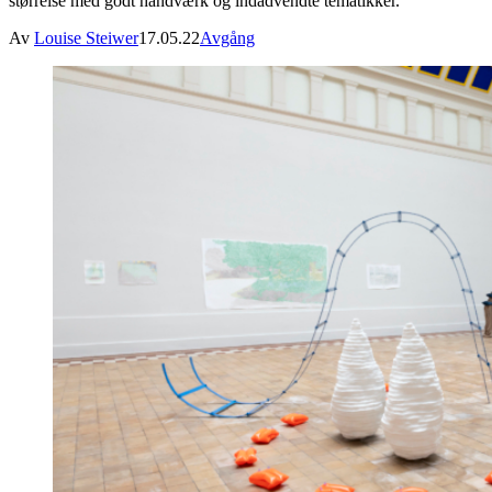
størrelse med godt håndværk og indadvendte tematikker.
Av
Louise Steiwer
17.05.22
Avgång