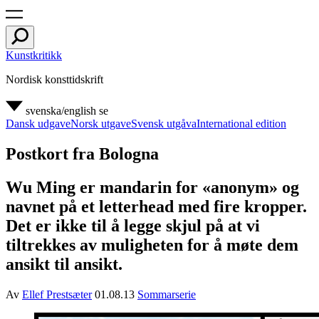
Kunstkritikk
Nordisk konsttidskrift
svenska/english
se
Dansk udgave
Norsk utgave
Svensk utgåva
International edition
Postkort fra Bologna
Wu Ming er mandarin for «anonym» og
navnet på et letterhead med fire kropper.
Det er ikke til å legge skjul på at vi
tiltrekkes av muligheten for å møte dem
ansikt til ansikt.
Av
Ellef Prestsæter
01.08.13
Sommarserie