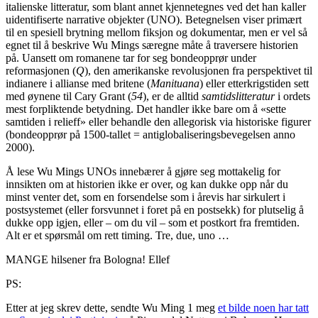
italienske litteratur, som blant annet kjennetegnes ved det han kaller
uidentifiserte narrative objekter (UNO). Betegnelsen viser primært
til en spesiell brytning mellom fiksjon og dokumentar, men er vel så
egnet til å beskrive Wu Mings særegne måte å traversere historien
på. Uansett om romanene tar for seg bondeopprør under
reformasjonen (
Q
), den amerikanske revolusjonen fra perspektivet til
indianere i allianse med britene (
Manituana
) eller etterkrigstiden sett
med øynene til Cary Grant (
54
), er de alltid
samtidslitteratur
i ordets
mest forpliktende betydning. Det handler ikke bare om å «sette
samtiden i relieff» eller behandle den allegorisk via historiske figurer
(bondeopprør på 1500-tallet = antiglobaliseringsbevegelsen anno
2000).
Å lese Wu Mings UNOs innebærer å gjøre seg mottakelig for
innsikten om at historien ikke er over, og kan dukke opp når du
minst venter det, som en forsendelse som i årevis har sirkulert i
postsystemet (eller forsvunnet i foret på en postsekk) for plutselig å
dukke opp igjen, eller – om du vil – som et postkort fra fremtiden.
Alt er et spørsmål om rett timing. Tre, due, uno …
MANGE hilsener fra Bologna! Ellef
PS:
Etter at jeg skrev dette, sendte Wu Ming 1 meg
et bilde noen har tatt