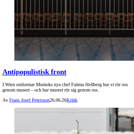
Antipopulistisk front
I Wien omformar Mumoks nya chef Fatima Hellberg hur vi rör oss
genom museet – och hur museet rör sig genom oss.
Av
Frans Josef Petersson
26.06.26
Kritik