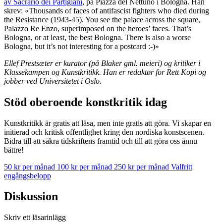
av Sacrario dei Partigiani
, på Piazza del Nettuno i Bologna. Han
skrev: «Thousands of faces of antifascist fighters who died during
the Resistance (1943-45). You see the palace across the square,
Palazzo Re Enzo, superimposed on the heroes’ faces. That’s
Bologna, or at least, the best Bologna. There is also a worse
Bologna, but it’s not interesting for a postcard :-)»
Ellef Prestsæter er kurator (på Blaker gml. meieri) og kritiker i
Klassekampen og Kunstkritikk. Han er redaktør for Rett Kopi og
jobber ved Universitetet i Oslo.
Stöd oberoende konstkritik idag
Kunstkritikk är gratis att läsa, men inte gratis att göra. Vi skapar en
initierad och kritisk offentlighet kring den nordiska konstscenen.
Bidra till att säkra tidskriftens framtid och till att göra oss ännu
bättre!
50 kr per månad
100 kr per månad
250 kr per månad
Valfritt
engångsbelopp
Diskussion
Skriv ett läsarinlägg