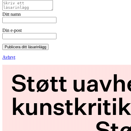
Ditt namn
Din e-post
Publicera ditt läsarinlägg
Avbryt