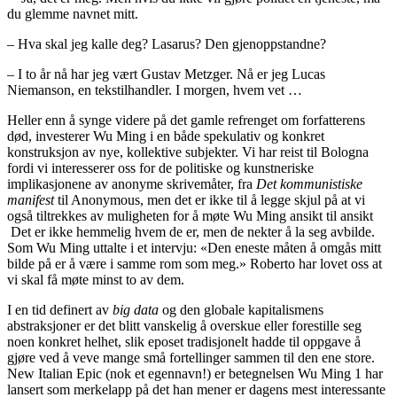
du glemme navnet mitt.
– Hva skal jeg kalle deg? Lasarus? Den gjenoppstandne?
– I to år nå har jeg vært Gustav Metzger. Nå er jeg Lucas
Niemanson, en tekstilhandler. I morgen, hvem vet …
Heller enn å synge videre på det gamle refrenget om forfatterens
død, investerer Wu Ming i en både spekulativ og konkret
konstruksjon av nye, kollektive subjekter. Vi har reist til Bologna
fordi vi interesserer oss for de politiske og kunstneriske
implikasjonene av anonyme skrivemåter, fra
Det kommunistiske
manifest
til Anonymous, men det er ikke til å legge skjul på at vi
også tiltrekkes av muligheten for å møte Wu Ming ansikt til ansikt
Det er ikke hemmelig hvem de er, men de nekter å la seg avbilde.
Som Wu Ming uttalte i et intervju: «Den eneste måten å omgås mitt
bilde på er å være i samme rom som meg.» Roberto har lovet oss at
vi skal få møte minst to av dem.
I en tid definert av
big data
og den globale kapitalismens
abstraksjoner er det blitt vanskelig å overskue eller forestille seg
noen konkret helhet, slik eposet tradisjonelt hadde til oppgave å
gjøre ved å veve mange små fortellinger sammen til den ene store.
New Italian Epic (nok et egennavn!) er betegnelsen Wu Ming 1 har
lansert som merkelapp på det han mener er dagens mest interessante