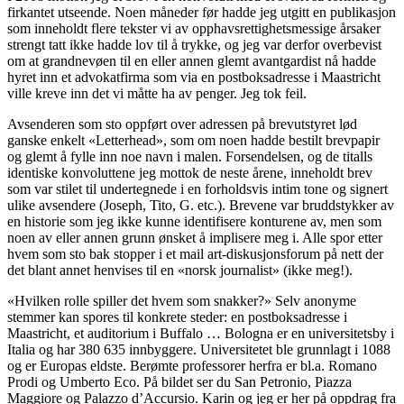
firkantet utseende. Noen måneder før hadde jeg utgitt en publikasjon
som inneholdt flere tekster vi av opphavsrettighetsmessige årsaker
strengt tatt ikke hadde lov til å trykke, og jeg var derfor overbevist
om at grandnevøen til en eller annen glemt avantgardist nå hadde
hyret inn et advokatfirma som via en postboksadresse i Maastricht
ville kreve inn det vi måtte ha av penger. Jeg tok feil.
Avsenderen som sto oppført over adressen på brevutstyret lød
ganske enkelt «Letterhead», som om noen hadde bestilt brevpapir
og glemt å fylle inn noe navn i malen. Forsendelsen, og de titalls
identiske konvoluttene jeg mottok de neste årene, inneholdt brev
som var stilet til undertegnede i en forholdsvis intim tone og signert
ulike avsendere (Joseph, Tito, G. etc.). Brevene var bruddstykker av
en historie som jeg ikke kunne identifisere konturene av, men som
noen av eller annen grunn ønsket å implisere meg i. Alle spor etter
hvem som sto bak stopper i et mail art-diskusjonsforum på nett der
det blant annet henvises til en «norsk journalist» (ikke meg!).
«Hvilken rolle spiller det hvem som snakker?» Selv anonyme
stemmer kan spores til konkrete steder: en postboksadresse i
Maastricht, et auditorium i Buffalo … Bologna er en universitetsby i
Italia og har 380 635 innbyggere. Universitetet ble grunnlagt i 1088
og er Europas eldste. Berømte professorer herfra er bl.a. Romano
Prodi og Umberto Eco. På bildet ser du San Petronio, Piazza
Maggiore og Palazzo d’Accursio. Karin og jeg er her på oppdrag fra