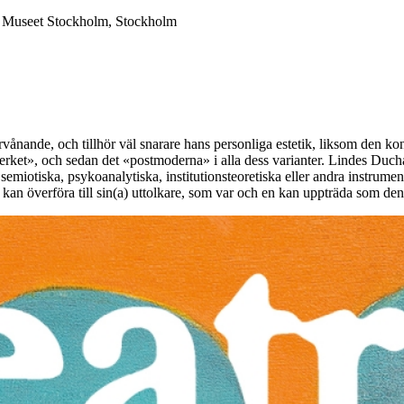
a Museet Stockholm, Stockholm
förvånande, och tillhör väl snarare hans personliga estetik, liksom den 
rket», och sedan det «postmoderna» i alla dess varianter. Lindes Duch
 semiotiska, psykoanalytiska, institutionsteoretiska eller andra instrum
 kan överföra till sin(a) uttolkare, som var och en kan uppträda som den