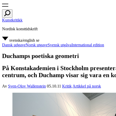
Kunstkritikk
Nordisk konsttidskrift
svenska/english
se
Dansk udgave
Norsk utgave
Svensk utgåva
International edition
Duchamps poetiska geometri
På Konstakademien i Stockholm presentera
centrum, och Duchamp visar sig vara en ko
Av
Sven-Olov Wallenstein
05.10.11
Kritik
Artikkel på norsk