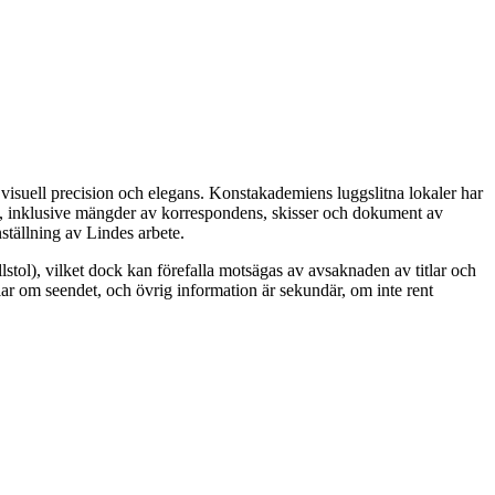
suell precision och elegans. Konstakademiens luggslitna lokaler har
n, inklusive mängder av korrespondens, skisser och dokument av
tällning av Lindes arbete.
llstol), vilket dock kan förefalla motsägas av avsaknaden av titlar och
dlar om seendet, och övrig information är sekundär, om inte rent