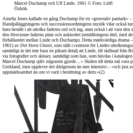
Marcel Duchamp och Ulf Linde, 1961 © Foto: Lütfi
Özkök.
Amelia Jones kallade en gång Duchamp för en «generativ patriark» – v
Handpåläggningens och successionsordningens mystik vilar också tun
bara bestått i att uttolka faderns ord och lag, utan också i att vara d
den försvunne faderns plats och auktoritet (utställningens titel, med de
förhållandet mellan Linde och Duchamp). Detta märkvärdiga drama – som
1961) av
Det Stora Glaset
, som stått i centrum för Lindes uttolkning
samtidigt är det inte bara en pikant detalj att Linde, till skillnad frå
via fotografier och skisser, samtidigt som han, som hävdas i katalog
Marcel Duchamp själv någonsin gjorde…» Skälen till detta må vara pers
Grekland, men upplever det därigenom än mer intensivt – «och just av d
uppmärksamhet än om vi varit i besittning av dem.»(2)