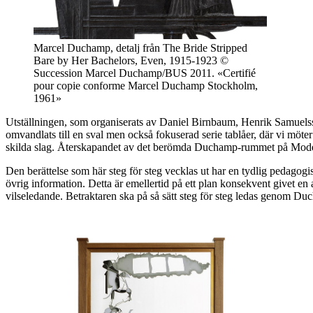
Marcel Duchamp, detalj från The Bride Stripped
Bare by Her Bachelors, Even, 1915-1923 ©
Succession Marcel Duchamp/BUS 2011. «Certifié
pour copie conforme Marcel Duchamp Stockholm,
1961»
Utställningen, som organiserats av Daniel Birnbaum, Henrik Samuelss
omvandlats till en sval men också fokuserad serie tablåer, där vi m
skilda slag. Återskapandet av det berömda Duchamp-rummet på Modern
Den berättelse som här steg för steg vecklas ut har en tydlig pedagogisk
övrig information. Detta är emellertid på ett plan konsekvent givet en 
vilseledande. Betraktaren ska på så sätt steg för steg ledas genom Duch