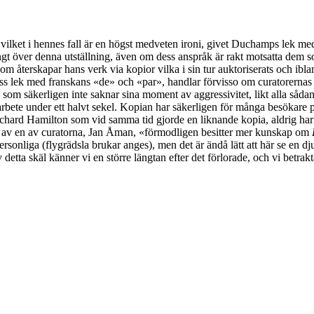
ilket i hennes fall är en högst medveten ironi, givet Duchamps lek med 
gt över denna utställning, även om dess anspråk är rakt motsatta dem
en som återskapar hans verk via kopior vilka i sin tur auktoriserats och
ss lek med franskans «de» och «par», handlar förvisso om curatorernas rela
 säkerligen inte saknar sina moment av aggressivitet, likt alla sådana
sarbete under ett halvt sekel. Kopian har säkerligen för många besökare 
n Richard Hamilton som vid samma tid gjorde en liknande kopia, aldrig har b
en av en av curatorna, Jan Åman, «förmodligen besitter mer kunskap om
onliga (flygrädsla brukar anges), men det är ändå lätt att här se en dj
etta skäl känner vi en större längtan efter det förlorade, och vi betra