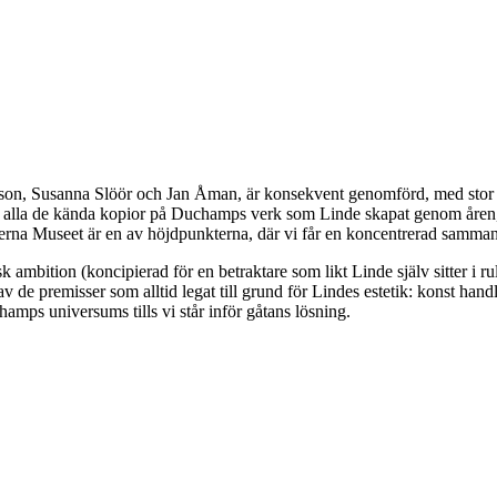
on, Susanna Slöör och Jan Åman, är konsekvent genomförd, med stor vi
öter alla de kända kopior på Duchamps verk som Linde skapat genom åre
a Museet är en av höjdpunkterna, där vi får en koncentrerad sammans
 ambition (koncipierad för en betraktare som likt Linde själv sitter i ru
av de premisser som alltid legat till grund för Lindes estetik: konst han
amps universums tills vi står inför gåtans lösning.