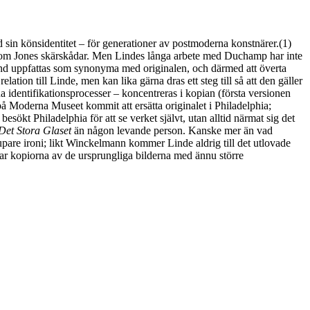
sin könsidentitet – för generationer av postmoderna konstnärer.(1)
 som Jones skärskådar. Men Lindes långa arbete med Duchamp har inte
 ibland uppfattas som synonyma med originalen, och därmed att överta
tion till Linde, men kan lika gärna dras ett steg till så att den gäller
 identifikationsprocesser – koncentreras i kopian (första versionen
på Moderna Museet kommit att ersätta originalet i Philadelphia;
esökt Philadelphia för att se verket självt, utan alltid närmat sig det
Det Stora Glaset
än någon levande person. Kanske mer än vad
upare ironi; likt Winckelmann kommer Linde aldrig till det utlovade
ktar kopiorna av de ursprungliga bilderna med ännu större