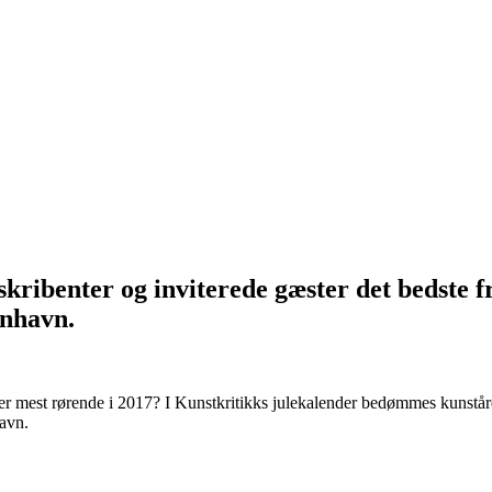
kribenter og inviterede gæster det bedste fr
enhavn.
 eller mest rørende i 2017? I Kunstkritikks julekalender bedømmes kunstår
havn.