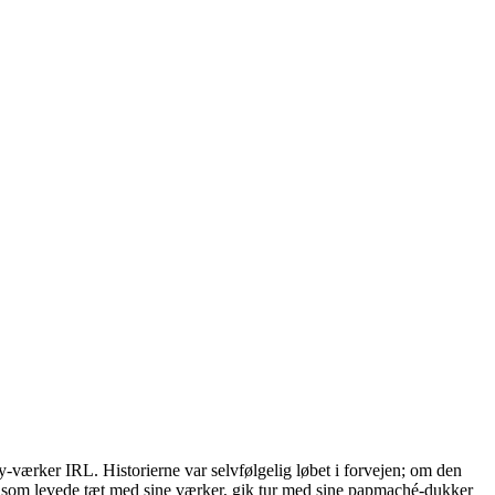
-værker IRL. Historierne var selvfølgelig løbet i forvejen; om den
og som levede tæt med sine værker, gik tur med sine papmaché-dukker