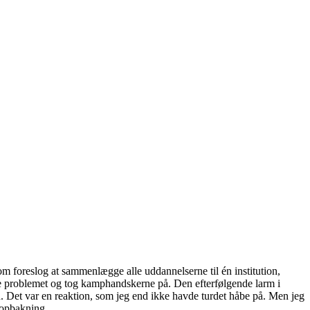
om foreslog at sammenlægge alle uddannelserne til én institution,
rede problemet og tog kamphandskerne på. Den efterfølgende larm i
. Det var en reaktion, som jeg end ikke havde turdet håbe på. Men jeg
 opbakning.