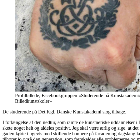
Profilbillede, Facebookgruppen «Studerende på Kunstakademie
Billedkunstskoler»
De studerende på Det Kgl. Danske Kunstakademi slog tilbage.
I forlængelse af den nedtur, som ramte de kunstneriske uddannelser i D
skete noget helt og aldeles positivt. Jeg skal være ærlig og sige, at 
gaden kørte i ugevis med skiftende bannere på facaden og dagslang ko
tilhører jo også den generation, som fremkalder alle problemerne og 