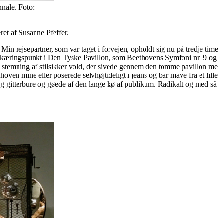
nale. Foto:
ret af Susanne Pfeffer.
n rejsepartner, som var taget i forvejen, opholdt sig nu på tredje time
 skæringspunkt i Den Tyske Pavillon, som Beethovens Symfoni nr. 9 og 
stemning af stilsikker vold, der sivede gennem den tomme pavillon me
en mine eller poserede selvhøjtideligt i jeans og bar mave fra et lil
bag gitterbure og gøede af den lange kø af publikum. Radikalt og med 