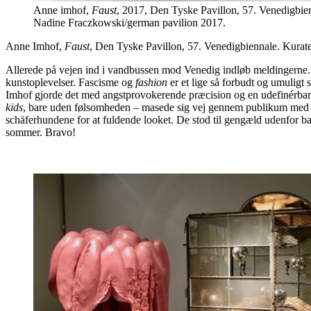
Anne imhof,
Faust
, 2017, Den Tyske Pavillon, 57. Venedigbien
Nadine Fraczkowski/german pavilion 2017.
Anne Imhof,
Faust
, Den Tyske Pavillon, 57. Venedigbiennale. Kurate
Allerede på vejen ind i vandbussen mod Venedig indløb meldingerne. Mi
kunstoplevelser. Fascisme og
fashion
er et lige så forbudt og umuligt
Imhof gjorde det med angstprovokerende præcision og en udefinérbar 
kids
, bare uden følsomheden – masede sig vej gennem publikum med hov
schäferhundene for at fuldende looket. De stod til gengæld udenfor 
sommer. Bravo!