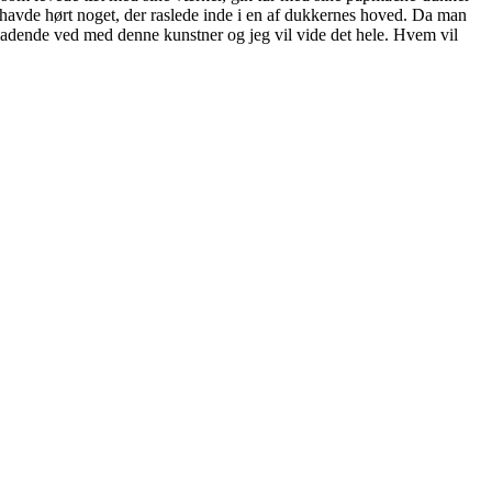
n havde hørt noget, der raslede inde i en af dukkernes hoved. Da man
neladende ved med denne kunstner og jeg vil vide det hele. Hvem vil