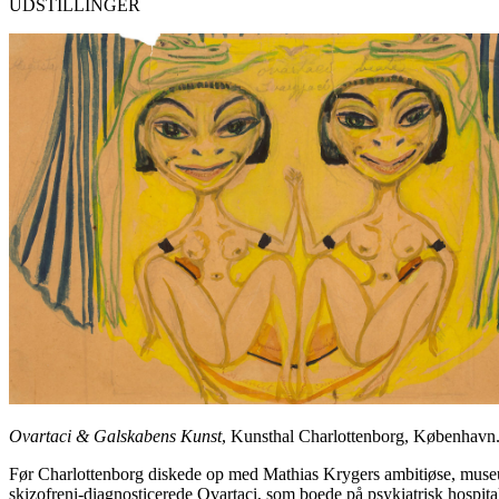
UDSTILLINGER
Ovartaci & Galskabens Kunst
, Kunsthal Charlottenborg, København.
Før Charlottenborg diskede op med Mathias Krygers ambitiøse, museumsv
skizofreni-diagnosticerede Ovartaci, som boede på psykiatrisk hospit