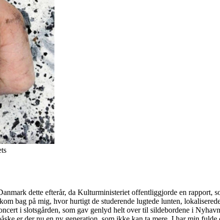
ts
anmark dette efterår, da Kulturministeriet offentliggjorde en rapport, s
det kom bag på mig, hvor hurtigt de studerende lugtede lunten, lokalise
ncert i slotsgården, som gav genlyd helt over til sildebordene i Nyhavn
måske er der nu en ny generation, som ikke kan ta mere. I har min fulde