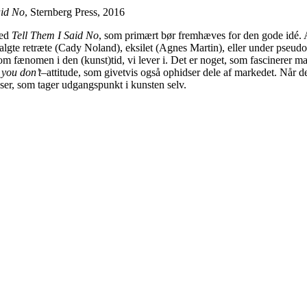
aid No
, Sternberg Press, 2016
med
Tell Them I Said No
, som primært bør fremhæves for den gode idé. 
elvvalgte retræte (Cady Noland), eksilet (Agnes Martin), eller under pse
som fænomen i den (kunst)tid, vi lever i. Det er noget, som fascinerer m
you don’t
–attitude, som givetvis også ophidser dele af markedet. Når 
ser, som tager udgangspunkt i kunsten selv.