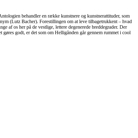
Antologien behandler en række kunstnere og kunstnerattituder, som
udonym (Lutz Bacher). Forestillingen om at leve tilbagetrukkent – hvad
ange af os her på de vestlige, lettere degenerede breddegrader. Der
det gøres godt, er det som om Helligånden går gennem rummet i cool