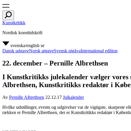
Kunstkritikk
Nordisk konsttidskrift
svenska/english
se
Dansk udgave
Norsk utgave
Svensk utgåva
International edition
22. december – Pernille Albrethsen
I Kunstkritikks julekalender vælger vores s
Albrethsen, Kunstkritikks redaktør i Køb
Av
Pernille Albrethsen
22.12.17
Julkalender
H
vilke udstillinger, events og udgivelser var de vigtigste, skarpeste
rækken er Pernille Albrethsen, der er Kunstkritikks redaktør i Køben