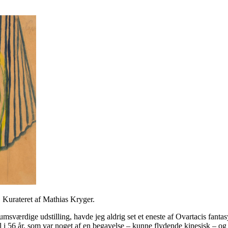
 Kurateret af Mathias Kryger.
ærdige udstilling, havde jeg aldrig set et eneste af Ovartacis fantasy
al i 56 år, som var noget af en begavelse – kunne flydende kinesisk – 