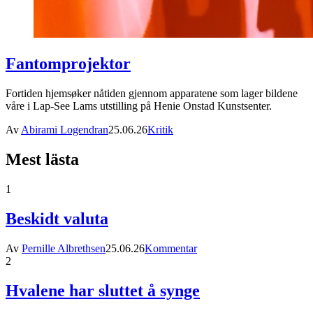
Fantomprojektor
Fortiden hjemsøker nåtiden gjennom apparatene som lager bildene
våre i Lap-See Lams utstilling på Henie Onstad Kunstsenter.
Av
Abirami Logendran
25.06.26
Kritik
Mest lästa
1
Beskidt valuta
Av
Pernille Albrethsen
25.06.26
Kommentar
2
Hvalene har sluttet å synge