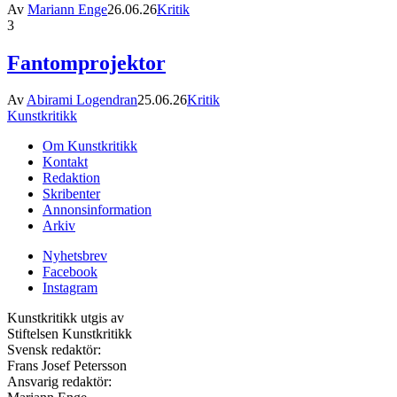
Av
Mariann Enge
26.06.26
Kritik
3
Fantomprojektor
Av
Abirami Logendran
25.06.26
Kritik
Kunstkritikk
Om Kunstkritikk
Kontakt
Redaktion
Skribenter
Annonsinformation
Arkiv
Nyhetsbrev
Facebook
Instagram
Kunstkritikk utgis av
Stiftelsen Kunstkritikk
Svensk redaktör:
Frans Josef Petersson
Ansvarig redaktör: