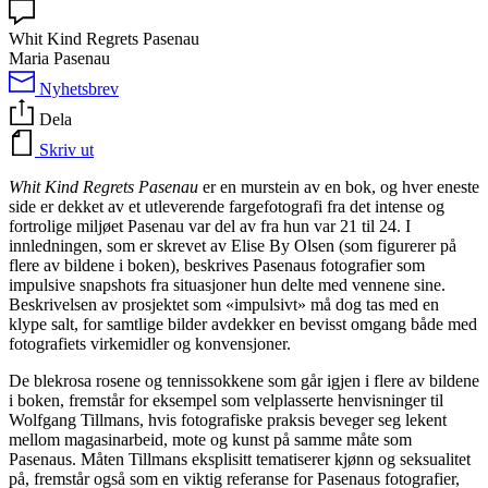
Whit Kind Regrets Pasenau
Maria Pasenau
Nyhetsbrev
Dela
Skriv ut
Whit Kind Regrets Pasenau
er en murstein av en bok, og hver eneste
side er dekket av et utleverende fargefotografi fra det intense og
fortrolige miljøet Pasenau var del av fra hun var 21 til 24. I
innledningen, som er skrevet av Elise By Olsen (som figurerer på
flere av bildene i boken), beskrives Pasenaus fotografier som
impulsive snapshots fra situasjoner hun delte med vennene sine.
Beskrivelsen av prosjektet som «impulsivt» må dog tas med en
klype salt, for samtlige bilder avdekker en bevisst omgang både med
fotografiets virkemidler og konvensjoner.
De blekrosa rosene og tennissokkene som går igjen i flere av bildene
i boken, fremstår for eksempel som velplasserte henvisninger til
Wolfgang Tillmans, hvis fotografiske praksis beveger seg lekent
mellom magasinarbeid, mote og kunst på samme måte som
Pasenaus. Måten Tillmans eksplisitt tematiserer kjønn og seksualitet
på, fremstår også som en viktig referanse for Pasenaus fotografier,