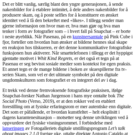
Det er blitt vanlig, særlig blant den yngre generasjonen, å sende
nakenbilder for å etablere intimitet, å dele andres nakenbilder for å
produsere skam, og å poste selfies for å konstituere en ønsket
identitet ved å få den bekreftet med «likes». I tillegg sender man
gjerne informasjon om hvor man er, hva man gjør og hva man
tenker i form av fotografier som – i hvert fall på Snapchat – er borte
i neste øyeblikk. Når Pasenau, på en
kunstnersamtale
på Pink Cube i
fjor, forteller om hvordan hun ønsker at bildene hennes skal skape
en reaksjon hos tilskueren, er det denne kommunikative fotografiske
funksjonen hun aktiverer. Når smarttelefonen i tillegg er det hyppigst
gjentatte motivet i
Whit Kind Regrets
, er det også et tegn på at
Pasenau er seg bevisst sosiale medier som kontekst for egen praksis.
Et annet tegn er de mange bildene i boken av skuespillerne fra tv-
serien Skam, som vel er det ultimate symbolet på den digitale
ungdomskulturen som fotografiet er en integrert del av i dag.
Et trekk ved denne fremvoksende fotografiske praksisen, ifølge
Snapchat-forsker Nathan Jurgenson i hans mye omtalte bok
The
Social Photo
(Verso, 2019), er at den rokker ved en etablert
forestilling om at fysiske erfaringsrom er mer autentiske enn digitale.
Det som er påfallende, er hvordan kunstfeltet – helt eksplisitt i
dagens karantenesituasjon – motsetter seg denne utviklingen ved å
oppvurdere det fysiske visningsrommet. I forbindelse med
lanseringen
av Fotogalleriets digitale utstillingsprogram
Let’s talk
about images 2.1.0
forrige uke, uttalte direktør Antonio Cataldo at