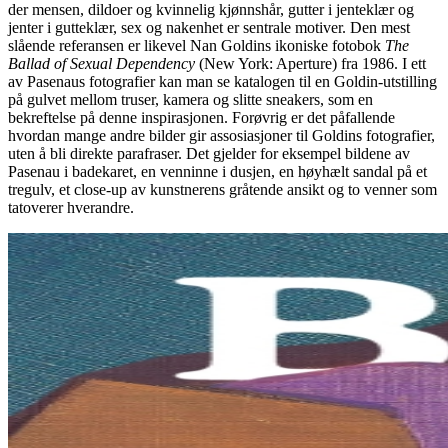
der mensen, dildoer og kvinnelig kjønnshår, gutter i jenteklær og
jenter i gutteklær, sex og nakenhet er sentrale motiver. Den mest
slående referansen er likevel Nan Goldins ikoniske fotobok
The
Ballad of Sexual Dependency
(New York: Aperture) fra 1986. I ett
av Pasenaus fotografier kan man se katalogen til en Goldin-utstilling
på gulvet mellom truser, kamera og slitte sneakers, som en
bekreftelse på denne inspirasjonen. Forøvrig er det påfallende
hvordan mange andre bilder gir assosiasjoner til Goldins fotografier,
uten å bli direkte parafraser. Det gjelder for eksempel bildene av
Pasenau i badekaret, en venninne i dusjen, en høyhælt sandal på et
tregulv, et close-up av kunstnerens gråtende ansikt og to venner som
tatoverer hverandre.