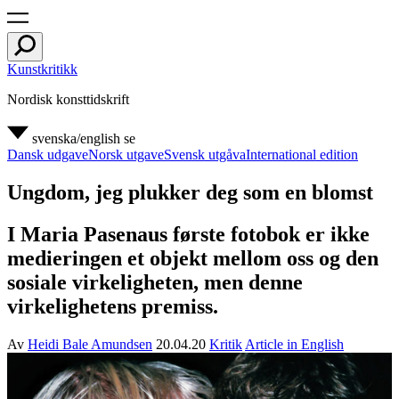
Kunstkritikk
Nordisk konsttidskrift
svenska/english
se
Dansk udgave
Norsk utgave
Svensk utgåva
International edition
Ungdom, jeg plukker deg som en blomst
I Maria Pasenaus første fotobok er ikke
medieringen et objekt mellom oss og den
sosiale virkeligheten, men denne
virkelighetens premiss.
Av
Heidi Bale Amundsen
20.04.20
Kritik
Article in English