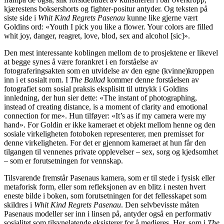
kjærestens boksershorts og fighter-positur antyder. Og teksten på
siste side i
Whit Kind Regrets Pasenau
kunne like gjerne vært
Goldins ord: «Youth I pick you like a flower. Your colors are filled
whit joy, danger, reagret, love, blod, sex and alcohol [sic]».
Den mest interessante koblingen mellom de to prosjektene er likevel
at begge synes å være forankret i en forståelse av
fotograferingsakten som en utvidelse av den egne (kvinne)kroppen
inn i et sosialt rom. I
The Ballad
kommer denne forståelsen av
fotografiet som sosial praksis eksplisitt til uttrykk i Goldins
innledning, der hun sier dette: «The instant of photographing,
instead of creating distance, is a moment of clarity and emotional
connection for me». Hun tilføyer: «It’s as if my camera were my
hand». For Goldin er ikke kameraet et objekt mellom henne og den
sosiale virkeligheten fotoboken representerer, men premisset for
denne virkeligheten. For det er gjennom kameraet at hun får den
tilgangen til vennenes private opplevelser – sex, sorg og kjedsomhet
– som er forutsetningen for vennskap.
Tilsvarende fremstår Pasenaus kamera, som er til stede i fysisk eller
metaforisk form, eller som refleksjonen av en blitz i nesten hvert
eneste bilde i boken, som forutsetningen for det fellesskapet som
skildres i
Whit Kind Regrets Pasenau
. Den selvbevisste måten
Pasenaus modeller ser inn i linsen på, antyder også en performativ
sosialitet som tilsynelatende eksisterer for å medieres. Her, som i
The