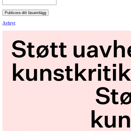
Publicera ditt läsarinlägg
Avbryt