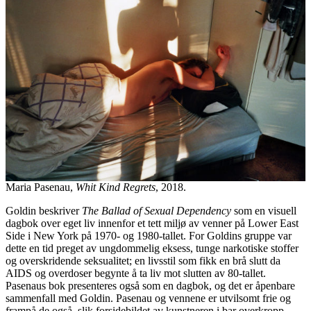
Maria Pasenau,
Whit Kind Regrets
, 2018.
Goldin beskriver
The Ballad of Sexual Dependency
som en visuell
dagbok over eget liv innenfor et tett miljø av venner på Lower East
Side i New York på 1970- og 1980-tallet. For Goldins gruppe var
dette en tid preget av ungdommelig eksess, tunge narkotiske stoffer
og overskridende seksualitet; en livsstil som fikk en brå slutt da
AIDS og overdoser begynte å ta liv mot slutten av 80-tallet.
Pasenaus bok presenteres også som en dagbok, og det er åpenbare
sammenfall med Goldin. Pasenau og vennene er utvilsomt frie og
frampå de også, slik forsidebildet av kunstneren i bar overkropp,