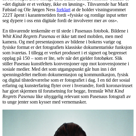
«det digitale er et verktøy, ikke en løsning». Tilsvarende har Marit
Følstad og Ole Jørgen Ness
forklart
at de holder visningsrommet
222T åpent i karantenetiden fordi «fysiske og romlige input setter
seg dypere i oss enn digitale fordi de involverer mer av oss».
En tilsvarende tenkemåte er til stede i Pasenaus fotobok. Bildene i
Whit Kind Regrets Pasenau
er ikke tatt med mobilen, men med
kamera. Og med presentasjonen av bildene i bokens varige og
fysiske format er det fotografiets klassiske dokumentariske funksjon
som ivaretas. I tillegg er verket produsert i et signert og begrenset
opplag på 150 – som er lite, selv når det gjelder fotobøker. Slik
stiller Pasenau kunstfeltets konvensjoner opp mot konvensjonene i
sosiale medier. Med det som utgangspunkt går hun inn i det
spenningsfeltet mellom dokumentasjon og kommunikasjon, fysisk
og digital tilstedeværelse som er fotografiet i dag. I en tid der sosial
erfaring og kunsterfaring flyter over i hverandre, fordi koronaviruset
har gjort skjermen til forutsetning for begge, fremstår
Whit Kind
Regrets Pasenau
like uhyggelig relevant som Pasenaus fotografi av
to unge jenter som kysser med vernemasker.