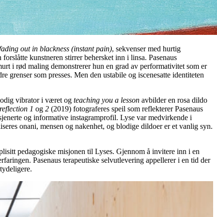
fading out in blackness (instant pain)
, sekvenser med hurtig
n forslåtte kunstneren stirrer behersket inn i linsa. Pasenaus
murt i rød maling demonstrerer hun en grad av performativitet som er
ndre grenser som presses. Men den ustabile og iscenesatte identiteten
lodig vibrator i været og
teaching you a lesson
avbilder en rosa dildo
 reflection 1
og
2
(2019) fotograferes speil som reflekterer Pasenaus
usjenerte og informative instagramprofil. Lyse var medvirkende i
eres onani, mensen og nakenhet, og blodige dildoer er et vanlig syn.
isitt pedagogiske misjonen til Lyses. Gjennom å invitere inn i en
rfaringen. Pasenaus terapeutiske selvutlevering appellerer i en tid der
tydeligere.