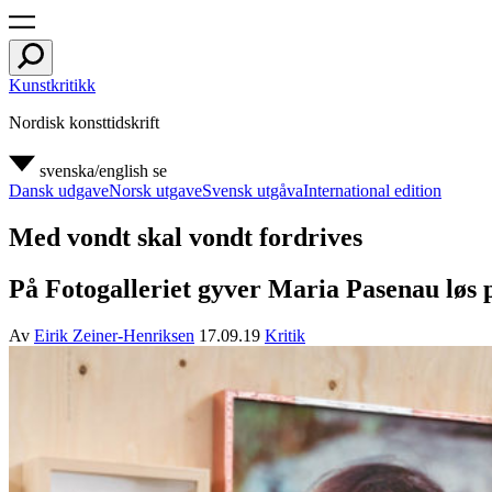
Kunstkritikk
Nordisk konsttidskrift
svenska/english
se
Dansk udgave
Norsk utgave
Svensk utgåva
International edition
Med vondt skal vondt fordrives
På Fotogalleriet gyver Maria Pasenau løs p
Av
Eirik Zeiner-Henriksen
17.09.19
Kritik