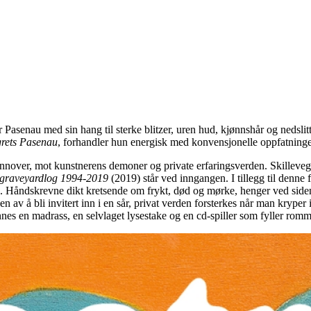
er Pasenau med sin hang til sterke blitzer, uren hud, kjønnshår og nedsl
rets Pasenau
, forhandler hun energisk med konvensjonelle oppfatninger 
innover, mot kunstnerens demoner og private erfaringsverden. Skillevegge
th graveyardlog 1994-2019
(2019) står ved inngangen. I tillegg til denne
lasjon. Håndskrevne dikt kretsende om frykt, død og mørke, henger ved s
 av å bli invitert inn i en sår, privat verden forsterkes når man kryper i
innes en madrass, en selvlaget lysestake og en cd-spiller som fyller ro