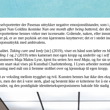
selvportretter der Pasenau uttrykker negative emosjonstilstander, som i
ligner Nan Goldins ikoniske
Nan one month after being battered
, der de
vportrettene hennes virker mer iscenesatte. Gråtende, naken, eller inns
er på, er av mer psykisk art enn kjærestens knyttnever; det er i stedet i
osjonsuttrykk med ambivalens.
alitet.
Taking care and lonly
[sic] (2019), viser en hånd som løfter en b
ding 1
og
2
(2019) rettes kameraet mot egen kropp og underliv og i
self
nstneren Maja Malou Lyse, kjent fra serien
Sex med Maja
, og for sin 
art skal vises på Kunsthal Charlottenborg. I Lyses arbeider normalis
ysning med mål om å fremme stolthet over og kjennskap til egen kropp.
v veksling mellom trygghet og tvil. Kunsten hennes har ikke den ekspl
 men der det å være sterk, glad og bestemt ikke er kriteriene for å eie e
 sider, og den postdigitale identitetsekspresjonismens bakside blir stadig 