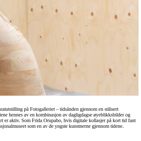
tutstilling på Fotogalleriet – tidsånden gjennom en stilisert
dene hennes av en kombinasjon av dagligdagse øyeblikksbilder og
er aktiv. Som Frida Orupabo, hvis digitale kollasjer på kort tid fant
v Nasjonalmuseet som en av de yngste kunstnerne gjennom tidene.