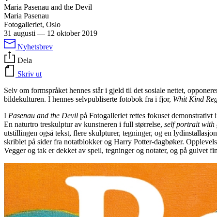
Maria Pasenau and the Devil
Maria Pasenau
Fotogalleriet, Oslo
31 augusti
—
12 oktober 2019
Nyhetsbrev
Dela
Skriv ut
Selv om formspråket hennes står i gjeld til det sosiale nettet, opponer
bildekulturen. I hennes selvpubliserte fotobok fra i fjor,
Whit Kind Reg
I
Pasenau and the Devil
på Fotogalleriet rettes fokuset demonstrativt 
En naturtro treskulptur av kunstneren i full størrelse,
self portrait wi
utstillingen også tekst, flere skulpturer, tegninger, og en lydinstal
skriblet på sider fra notatblokker og Harry Potter-dagbøker. Opplevelsen
Vegger og tak er dekket av speil, tegninger og notater, og på gulvet f