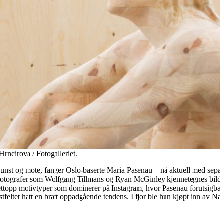
 Hrncirova / Fotogalleriet.
unst og mote, fanger Oslo-baserte Maria Pasenau – nå aktuell med separa
r fotografer som Wolfgang Tillmans og Ryan McGinley kjennetegnes bil
ettopp motivtyper som dominerer på Instagram, hvor Pasenau forutsigbart 
nstfeltet hatt en bratt oppadgående tendens. I fjor ble hun kjøpt inn a