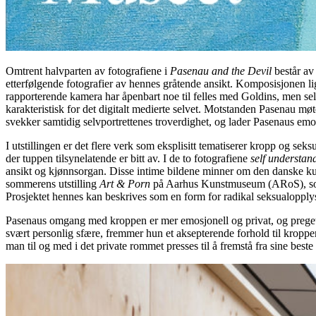
Omtrent halvparten av fotografiene i
Pasenau and the Devil
består av 
etterfølgende fotografier av hennes gråtende ansikt. Komposisjonen 
rapporterende kamera har åpenbart noe til felles med Goldins, men sel
karakteristisk for det digitalt medierte selvet. Motstanden Pasenau møt
svekker samtidig selvportrettenes troverdighet, og lader Pasenaus em
I utstillingen er det flere verk som eksplisitt tematiserer kropp og seksu
der tuppen tilsynelatende er bitt av. I de to fotografiene
self understan
ansikt og kjønnsorgan. Disse intime bildene minner om den danske ku
sommerens utstilling
Art & Porn
på Aarhus Kunstmuseum (ARoS), som sn
Prosjektet hennes kan beskrives som en form for radikal seksualoppl
Pasenaus omgang med kroppen er mer emosjonell og privat, og preget a
svært personlig sfære, fremmer hun et aksepterende forhold til kroppen,
man til og med i det private rommet presses til å fremstå fra sine beste