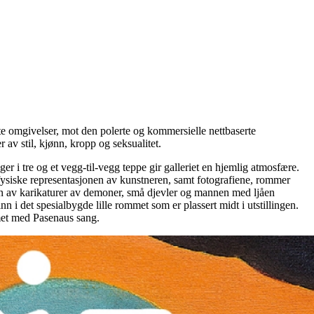
itte omgivelser, mot den polerte og kommersielle nettbaserte
av stil, kjønn, kropp og seksualitet.
r i tre og et vegg-til-vegg teppe gir galleriet en hjemlig atmosfære.
 fysiske representasjonen av kunstneren, samt fotografiene, rommer
iden av karikaturer av demoner, små djevler og mannen med ljåen
nn i det spesialbygde lille rommet som er plassert midt i utstillingen.
mmet med Pasenaus sang.