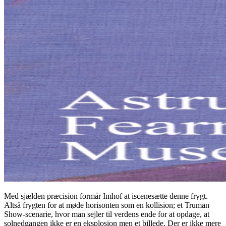
Med sjælden præcision formår Imhof at iscenesætte denne frygt.
Altså frygten for at møde horisonten som en kollision; et Truman
Show-scenarie, hvor man sejler til verdens ende for at opdage, at
solnedgangen ikke er en eksplosion men et billede. Der er ikke mere