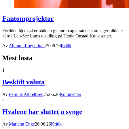
Fantomprojektor
Fortiden hjemsøker nåtiden gjennom apparatene som lager bildene
våre i Lap-See Lams utstilling på Henie Onstad Kunstsenter.
Av
Abirami Logendran
25.06.26
Kritik
Mest lästa
1
Beskidt valuta
Av
Pernille Albrethsen
25.06.26
Kommentar
2
Hvalene har sluttet å synge
Av
Mariann Enge
26.06.26
Kritik