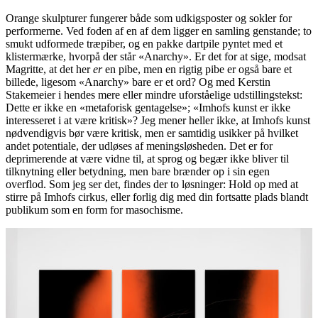
Orange skulpturer fungerer både som udkigsposter og sokler for
performerne. Ved foden af en af dem ligger en samling genstande; to
smukt udformede træpiber, og en pakke dartpile pyntet med et
klistermærke, hvorpå der står «Anarchy». Er det for at sige, modsat
Magritte, at det her
er
en pibe, men en rigtig pibe er også bare et
billede, ligesom «Anarchy» bare er et ord? Og med Kerstin
Stakemeier i hendes mere eller mindre uforståelige udstillingstekst:
Dette er ikke en «metaforisk gentagelse»; «Imhofs kunst er ikke
interesseret i at være kritisk»? Jeg mener heller ikke, at Imhofs kunst
nødvendigvis bør være kritisk, men er samtidig usikker på hvilket
andet potentiale, der udløses af meningsløsheden. Det er for
deprimerende at være vidne til, at sprog og begær ikke bliver til
tilknytning eller betydning, men bare brænder op i sin egen
overflod. Som jeg ser det, findes der to løsninger: Hold op med at
stirre på Imhofs cirkus, eller forlig dig med din fortsatte plads blandt
publikum som en form for masochisme.