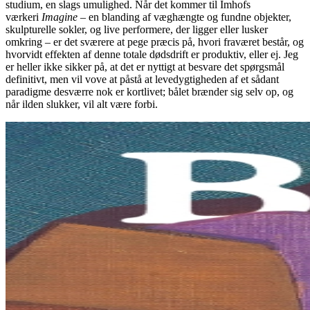
studium, en slags umulighed. Når det kommer til Imhofs
værkeri
Imagine
– en blanding af væghængte og fundne objekter,
skulpturelle sokler, og live performere, der ligger eller lusker
omkring – er det sværere at pege præcis på, hvori fraværet består, og
hvorvidt effekten af denne totale dødsdrift er produktiv, eller ej. Jeg
er heller ikke sikker på, at det er nyttigt at besvare det spørgsmål
definitivt, men vil vove at påstå at levedygtigheden af et sådant
paradigme desværre nok er kortlivet; bålet brænder sig selv op, og
når ilden slukker, vil alt være forbi.