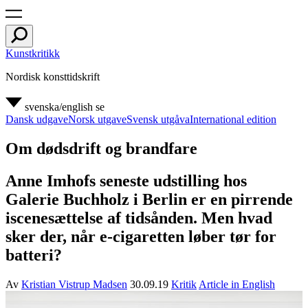
Kunstkritikk
Nordisk konsttidskrift
svenska/english
se
Dansk udgave
Norsk utgave
Svensk utgåva
International edition
Om dødsdrift og brandfare
Anne Imhofs seneste udstilling hos
Galerie Buchholz i Berlin er en pirrende
iscenesættelse af tidsånden. Men hvad
sker der, når e-cigaretten løber tør for
batteri?
Av
Kristian Vistrup Madsen
30.09.19
Kritik
Article in English