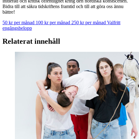
initierad och kritisk offentlighet kring den nordiska konstscenen.
Bidra till att säkra tidskriftens framtid och till att göra oss ännu
bättre!
50 kr per månad
100 kr per månad
250 kr per månad
Valfritt
engångsbelopp
Relaterat innehåll