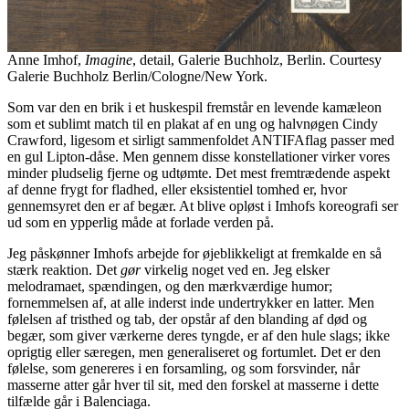
Anne Imhof,
Imagine
, detail, Galerie Buchholz, Berlin. Courtesy
Galerie Buchholz Berlin/Cologne/New York.
Som var den en brik i et huskespil fremstår en levende kamæleon
som et sublimt match til en plakat af en ung og halvnøgen Cindy
Crawford, ligesom et sirligt sammenfoldet ANTIFAflag passer med
en gul Lipton-dåse. Men gennem disse konstellationer virker vores
minder pludselig fjerne og udtømte. Det mest fremtrædende aspekt
af denne frygt for fladhed, eller eksistentiel tomhed er, hvor
gennemsyret den er af begær. At blive opløst i Imhofs koreografi ser
ud som en ypperlig måde at forlade verden på.
Jeg påskønner Imhofs arbejde for øjeblikkeligt at fremkalde en så
stærk reaktion. Det
gør
virkelig noget ved en. Jeg elsker
melodramaet, spændingen, og den mærkværdige humor;
fornemmelsen af, at alle inderst inde undertrykker en latter. Men
følelsen af tristhed og tab, der opstår af den blanding af død og
begær, som giver værkerne deres tyngde, er af den hule slags; ikke
oprigtig eller særegen, men generaliseret og fortumlet. Det er den
følelse, som genereres i en forsamling, og som forsvinder, når
masserne atter går hver til sit, med den forskel at masserne i dette
tilfælde går i Balenciaga.