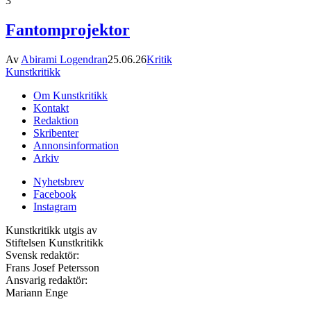
3
Fantomprojektor
Av
Abirami Logendran
25.06.26
Kritik
Kunstkritikk
Om Kunstkritikk
Kontakt
Redaktion
Skribenter
Annonsinformation
Arkiv
Nyhetsbrev
Facebook
Instagram
Kunstkritikk utgis av
Stiftelsen Kunstkritikk
Svensk redaktör:
Frans Josef Petersson
Ansvarig redaktör:
Mariann Enge