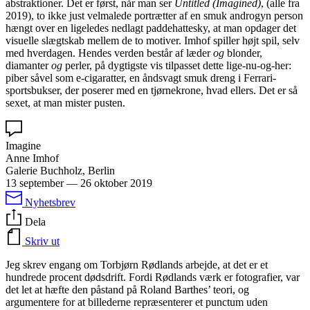
abstraktioner. Det er først, når man ser
Untitled (Imagined)
, (alle fra
2019), to ikke just velmalede portrætter af en smuk androgyn person
hængt over en ligeledes nedlagt paddehattesky, at man opdager det
visuelle slægtskab mellem de to motiver. Imhof spiller højt spil, selv
med hverdagen. Hendes verden består af læder
og
blonder,
diamanter
og
perler, på dygtigste vis tilpasset dette lige-nu-og-her:
piber såvel som e-cigaratter, en åndsvagt smuk dreng i Ferrari-
sportsbukser, der poserer med en tjørnekrone, hvad ellers. Det er så
sexet, at man mister pusten.
Imagine
Anne Imhof
Galerie Buchholz, Berlin
13 september
—
26 oktober 2019
Nyhetsbrev
Dela
Skriv ut
Jeg skrev engang om Torbjørn Rødlands arbejde, at det er et
hundrede procent dødsdrift. Fordi Rødlands værk er fotografier, var
det let at hæfte den påstand på Roland Barthes’ teori, og
argumentere for at billederne repræsenterer et punctum uden