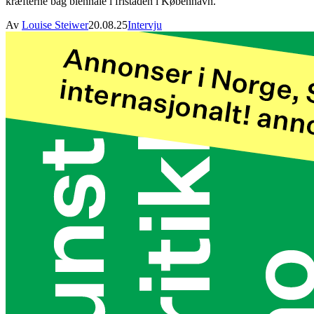
kræfterne bag biennale i fristaden i København.
Av
Louise Steiwer
20.08.25
Intervju