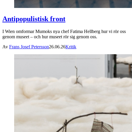
Antipopulistisk front
I Wien omformar Mumoks nya chef Fatima Hellberg hur vi rör oss
genom museet – och hur museet rör sig genom oss.
Av
Frans Josef Petersson
26.06.26
Kritik