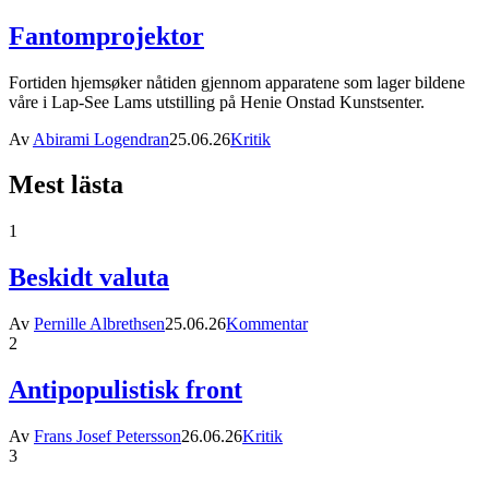
Fantomprojektor
Fortiden hjemsøker nåtiden gjennom apparatene som lager bildene
våre i Lap-See Lams utstilling på Henie Onstad Kunstsenter.
Av
Abirami Logendran
25.06.26
Kritik
Mest lästa
1
Beskidt valuta
Av
Pernille Albrethsen
25.06.26
Kommentar
2
Antipopulistisk front
Av
Frans Josef Petersson
26.06.26
Kritik
3