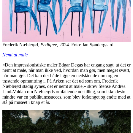
Frederik Næblerød,
Pedigree,
2024. Foto: Jan Søndergaard.
Nemt at male
«Den impressionistiske maler Edgar Degas har engang sagt, at det er
nemt at male, når man ikke ved, hvordan man gør, men meget svært,
når man gør. Det kan der både ligge en nedslående dom og en
trøstende opmuntring i. På Arken ser det ud som om, Frederik
Næblerød stadig synes, det er nemt at male,» skrev Stense Andrea
Lind-Valdan om Næblerøds omfattende udstilling, som ikke desto
mindre var en publikumssucces, som blev forlænget og endte med at
stå på museet i knap et år.