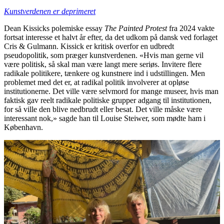
Kunstverdenen er deprimeret
Dean Kissicks polemiske essay
The Painted Protest
fra 2024 vakte
fortsat interesse et halvt år efter, da det udkom på dansk ved forlaget
Cris & Gulmann. Kissick er kritisk overfor en udbredt
pseudopolitik, som præger kunstverdenen. «Hvis man gerne vil
være politisk, så skal man være langt mere seriøs. Invitere flere
radikale politikere, tænkere og kunstnere ind i udstillingen. Men
problemet med det er, at radikal politik involverer at opløse
institutionerne. Det ville være selvmord for mange museer, hvis man
faktisk gav reelt radikale politiske grupper adgang til institutionen,
for så ville den blive nedbrudt eller besat. Det ville måske være
interessant nok,» sagde han til Louise Steiwer, som mødte ham i
København.