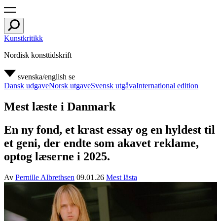
Kunstkritikk
Nordisk konsttidskrift
svenska/english
se
Dansk udgave
Norsk utgave
Svensk utgåva
International edition
Mest læste i Danmark
En ny fond, et krast essay og en hyldest til
et geni, der endte som akavet reklame,
optog læserne i 2025.
Av
Pernille Albrethsen
09.01.26
Mest lästa