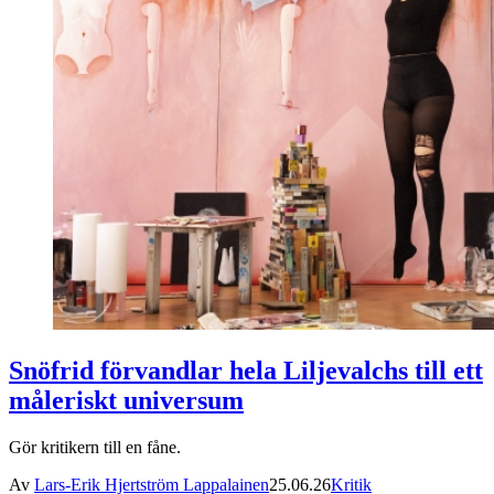
Snöfrid förvandlar hela Liljevalchs till ett
måleriskt universum
Gör kritikern till en fåne.
Av
Lars-Erik Hjertström Lappalainen
25.06.26
Kritik