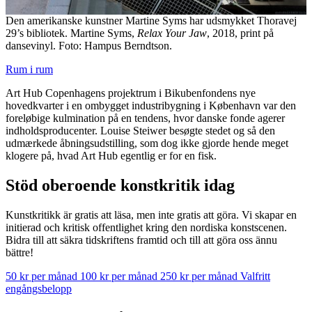
Den amerikanske kunstner Martine Syms har udsmykket Thoravej
29’s bibliotek. Martine Syms,
Relax Your Jaw
, 2018, print på
dansevinyl. Foto: Hampus Berndtson.
Rum i rum
Art Hub Copenhagens projektrum i Bikubenfondens nye
hovedkvarter i en ombygget industribygning i København var den
foreløbige kulmination på en tendens, hvor danske fonde agerer
indholdsproducenter. Louise Steiwer besøgte stedet og så den
udmærkede åbningsudstilling, som dog ikke gjorde hende meget
klogere på, hvad Art Hub egentlig er for en fisk.
Stöd oberoende konstkritik idag
Kunstkritikk är gratis att läsa, men inte gratis att göra. Vi skapar en
initierad och kritisk offentlighet kring den nordiska konstscenen.
Bidra till att säkra tidskriftens framtid och till att göra oss ännu
bättre!
50 kr per månad
100 kr per månad
250 kr per månad
Valfritt
engångsbelopp