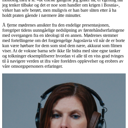
jeg tenker tilbake og det er noe som handler om krigen i Bosnia»
,
virker han selv berørt, men muligvis er han bare sliten etter å ha
holdt praten gående i nærmere åtte minutter.
Å fjerne mødrenes ansikter fra den endelige presentasjonen,
foregriper tidens uunngåelige nedslipning av førstehåndserfaringene
med overgangen fra en ideologi til en annen. Mødrenes stemmer
med fortellingene om det forgjengelige Jugoslavia vil når de er borte
kun være hørbare for dem som stod dem nære, akkurat som filmen
viser. At de voksne barna selv ikke får bidra med sine egne tanker
og tolkninger eksemplifiserer hvordan vi alle til en viss grad tvinges
til å navigere verden ut ifra våre foreldres opplevelser og erobres av
våre omsorgspersoners erfaringer.