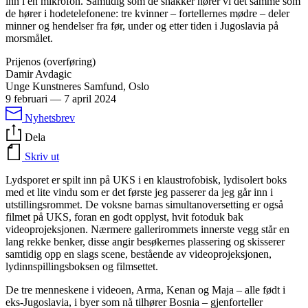
inn i en mikrofon. Samtidig som de snakker hører vi det samme som
de hører i hodetelefonene: tre kvinner – fortellernes mødre – deler
minner og hendelser fra før, under og etter tiden i Jugoslavia på
morsmålet.
Prijenos (overføring)
Damir Avdagic
Unge Kunstneres Samfund, Oslo
9 februari
—
7 april 2024
Nyhetsbrev
Dela
Skriv ut
Lydsporet er spilt inn på UKS i en klaustrofobisk, lydisolert boks
med et lite vindu som er det første jeg passerer da jeg går inn i
utstillingsrommet. De voksne barnas simultanoversetting er også
filmet på UKS, foran en godt opplyst, hvit fotoduk bak
videoprojeksjonen. Nærmere gallerirommets innerste vegg står en
lang rekke benker, disse angir besøkernes plassering og skisserer
samtidig opp en slags scene, bestående av videoprojeksjonen,
lydinnspillingsboksen og filmsettet.
De tre menneskene i videoen, Arma, Kenan og Maja – alle født i
eks-Jugoslavia, i byer som nå tilhører Bosnia – gjenforteller