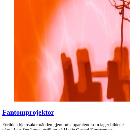
Fantomprojektor
Fortiden hjemsøker nåtiden gjennom apparatene som lager bildene
våre i Lap-See Lams utstilling på Henie Onstad Kunstsenter.