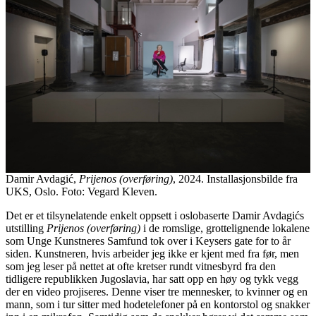
Damir Avdagić,
Prijenos (overføring)
, 2024. Installasjonsbilde fra
UKS, Oslo. Foto: Vegard Kleven.
Det er et tilsynelatende enkelt oppsett i oslobaserte Damir Avdagićs
utstilling
Prijenos (overføring)
i de romslige, grottelignende lokalene
som Unge Kunstneres Samfund tok over i Keysers gate for to år
siden. Kunstneren, hvis arbeider jeg ikke er kjent med fra før, men
som jeg leser på nettet at ofte kretser rundt vitnesbyrd fra den
tidligere republikken Jugoslavia, har satt opp en høy og tykk vegg
der en video projiseres. Denne viser tre mennesker, to kvinner og en
mann, som i tur sitter med hodetelefoner på en kontorstol og snakker