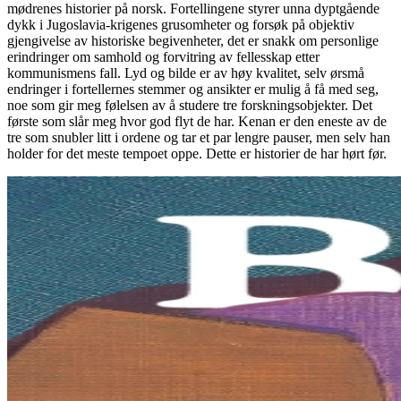
mødrenes historier på norsk. Fortellingene styrer unna dyptgående
dykk i Jugoslavia-krigenes grusomheter og forsøk på objektiv
gjengivelse av historiske begivenheter, det er snakk om personlige
erindringer om samhold og forvitring av fellesskap etter
kommunismens fall. Lyd og bilde er av høy kvalitet, selv ørsmå
endringer i fortellernes stemmer og ansikter er mulig å få med seg,
noe som gir meg følelsen av å studere tre forskningsobjekter. Det
første som slår meg hvor god flyt de har. Kenan er den eneste av de
tre som snubler litt i ordene og tar et par lengre pauser, men selv han
holder for det meste tempoet oppe. Dette er historier de har hørt før.