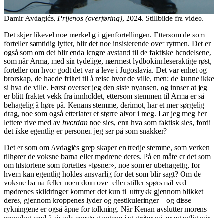
Damir Avdagićs,
Prijenos (overføring)
, 2024. Stillbilde fra video.
Det skjer likevel noe merkelig i gjenfortellingen. Ettersom de som
forteller samtidig lytter, blir det noe insisterende over rytmen. Det er
også som om det blir enda lengre avstand til de faktiske hendelsene,
som når Arma, med sin tydelige, nærmest lydbokinnleseraktige røst,
forteller om hvor godt det var å leve i Jugoslavia. Det var enhet og
brorskap, de hadde frihet til å reise hvor de ville, men: de kunne ikke
si hva de ville. Først overser jeg den siste nyansen, og innser at jeg
er blitt fraktet vekk fra innholdet, ettersom stemmen til Arma er så
behagelig å høre på. Kenans stemme, derimot, har et mer sørgelig
drag, noe som også etterlater et større alvor i meg. Lar jeg meg her
lettere rive med av
hvordan
noe sies, enn hva som faktisk sies, fordi
det ikke egentlig er personen jeg ser på som snakker?
Det er som om Avdagićs grep skaper en tredje stemme, som verken
tilhører de voksne barna eller mødrene deres. På en måte er det som
om historiene som fortelles «løsner», noe som er ubehagelig, for
hvem kan egentlig holdes ansvarlig for det som blir sagt? Om de
voksne barna feller noen dom over eller stiller spørsmål ved
mødrenes skildringer kommer det kun til uttrykk gjennom blikket
deres, gjennom kroppenes lyder og gestikuleringer – og disse
rykningene er også åpne for tolkning. Når Kenan avslutter morens
monolog med å si: «de eneste gangene jeg gråter nå, er egentlig når