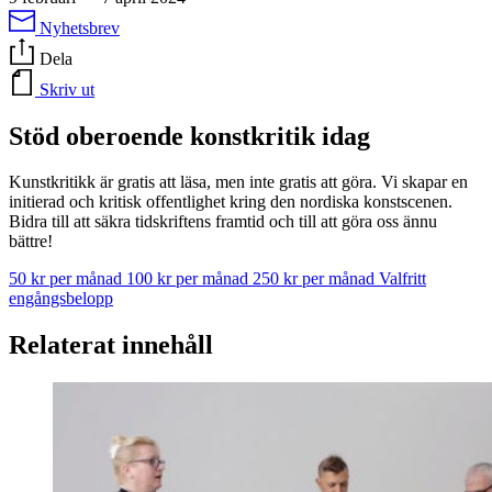
Nyhetsbrev
Dela
Skriv ut
Stöd oberoende konstkritik idag
Kunstkritikk är gratis att läsa, men inte gratis att göra. Vi skapar en
initierad och kritisk offentlighet kring den nordiska konstscenen.
Bidra till att säkra tidskriftens framtid och till att göra oss ännu
bättre!
50 kr per månad
100 kr per månad
250 kr per månad
Valfritt
engångsbelopp
Relaterat innehåll