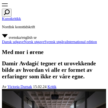
Kunstkritikk
Nordisk konsttidskrift
svenska/english
se
Dansk udgave
Norsk utgave
Svensk utgåva
International edition
Med mor i ørene
Damir Avdagić tegner et urovekkende
bilde av hvordan vi alle er formet av
erfaringer som ikke er våre egne.
Av
Victoria Durnak
15.02.24
Kritik