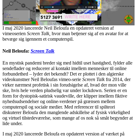
I maj 2020 lancerede Neil Beloufa en opdateret version af
vimeoserien
Screen Talk,
hvor man betjener sig af en avatar for at
bevæge sig igennem et computerspil.
Neil Beloufa:
Screen Talk
En mystisk pandemi breder sig med hidtil uset hastighed, fylder alle
sendeflader og reducerer al kontakt imellem mennesker til online
forbundethed – lyder det bekendt? Det er plottet i den algierske
videokunstner Neil Beloufas vimeo-serie
Screen Talk
fra 2014, der
virker nærmest profetisk i sin forudsigelse af, hvad der mon ville
ske, hvis hele verden pludselig var under lockdown. Serien er en
form for dystopisk-satirisk vaudeville, der klipper imellem fiktive
nyhedsudsendelser og online-verdener på grænsen mellem
computerspil og sociale medier. Med referencer til spilteori
diskuterer Beloufa den manglende adskillelse af fysisk virkelighed
og virtuel tilstedeværelse, som mange af os nok så småt begynder at
lide under.
I maj 2020 lancerede Beloufa en opdateret version af værket på