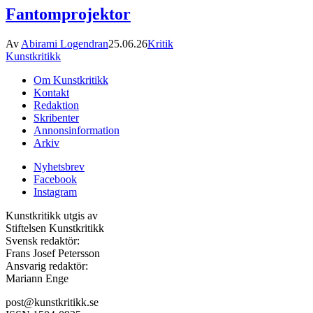
Fantomprojektor
Av
Abirami Logendran
25.06.26
Kritik
Kunstkritikk
Om Kunstkritikk
Kontakt
Redaktion
Skribenter
Annonsinformation
Arkiv
Nyhetsbrev
Facebook
Instagram
Kunstkritikk utgis av
Stiftelsen Kunstkritikk
Svensk redaktör:
Frans Josef Petersson
Ansvarig redaktör:
Mariann Enge
post@kunstkritikk.se