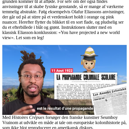
grunden kommer til at afføde. For selv om der også findes
anvisninger til at skabe fysiske genstande, så er mange af værkerne
temmelig abstrakte. Følg eksempelvis Olafur Eliassons anvisninger,
der går ud på at stirre på et verdenskort holdt i orange og pink
nuancer. Herefter flytter du blikket til en sort flade, og pludselig ser
du et efterbillede i blåt og grønt. Instruktionen slutter med en
klassisk Eliasson-konklussion: «You have projected a new world
view». Let som en leg!
Med
Histoires Crépues
forsøger den franske kunstner Seumboy
Vrainom at udvikle en måde at tale om europæiske kolonihistorie på,
som ikke blot reproducerer en amerikansk diskurs.