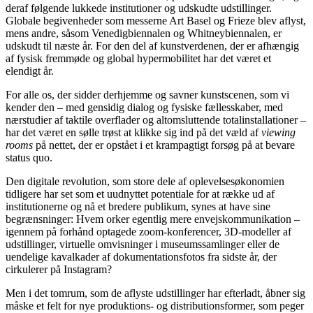
deraf følgende lukkede institutioner og udskudte udstillinger.
Globale begivenheder som messerne Art Basel og Frieze blev aflyst,
mens andre, såsom Venedigbiennalen og Whitneybiennalen, er
udskudt til næste år. For den del af kunstverdenen, der er afhængig
af fysisk fremmøde og global hypermobilitet har det været et
elendigt år.
For alle os, der sidder derhjemme og savner kunstscenen, som vi
kender den – med gensidig dialog og fysiske fællesskaber, med
nærstudier af taktile overflader og altomsluttende totalinstallationer –
har det været en sølle trøst at klikke sig ind på det væld af
viewing
rooms
på nettet, der er opstået i et krampagtigt forsøg på at bevare
status quo.
Den digitale revolution, som store dele af oplevelsesøkonomien
tidligere har set som et uudnyttet potentiale for at række ud af
institutionerne og nå et bredere publikum, synes at have sine
begrænsninger: Hvem orker egentlig mere envejskommunikation –
igennem på forhånd optagede zoom-konferencer, 3D-modeller af
udstillinger, virtuelle omvisninger i museumssamlinger eller de
uendelige kavalkader af dokumentationsfotos fra sidste år, der
cirkulerer på Instagram?
Men i det tomrum, som de aflyste udstillinger har efterladt, åbner sig
måske et felt for nye produktions- og distributionsformer, som peger