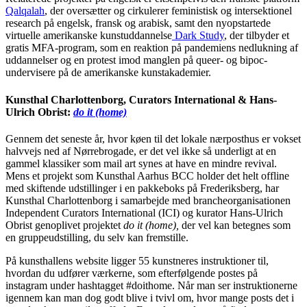
Qalqalah
, der oversætter og cirkulerer feministisk og intersektionel
research på engelsk, fransk og arabisk, samt den nyopstartede
virtuelle amerikanske kunstuddannelse
Dark Study
, der tilbyder et
gratis MFA-program, som en reaktion på pandemiens nedlukning af
uddannelser og en protest imod manglen på queer- og bipoc-
undervisere på de amerikanske kunstakademier.
Kunsthal Charlottenborg, Curators International & Hans-
Ulrich Obrist:
do it (home)
Gennem det seneste år, hvor køen til det lokale nærposthus er vokset
halvvejs ned af Nørrebrogade, er det vel ikke så underligt at en
gammel klassiker som mail art synes at have en mindre revival.
Mens et projekt som Kunsthal Aarhus BCC holder det helt offline
med skiftende udstillinger i en pakkeboks på Frederiksberg, har
Kunsthal Charlottenborg i samarbejde med brancheorganisationen
Independent Curators International (ICI) og kurator Hans-Ulrich
Obrist genoplivet projektet
do it (home),
der vel kan betegnes som
en gruppeudstilling, du selv kan fremstille.
På kunsthallens website ligger 55 kunstneres instruktioner til,
hvordan du udfører værkerne, som efterfølgende postes på
instagram under hashtagget #doithome. Når man ser instruktionerne
igennem kan man dog godt blive i tvivl om, hvor mange posts det i