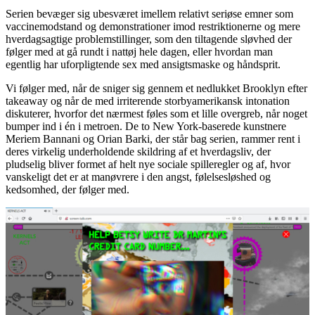
Serien bevæger sig ubesværet imellem relativt seriøse emner som
vaccinemodstand og demonstrationer imod restriktionerne og mere
hverdagsagtige problemstillinger, som den tiltagende sløvhed der
følger med at gå rundt i nattøj hele dagen, eller hvordan man
egentlig har uforpligtende sex med ansigtsmaske og håndsprit.
Vi følger med, når de sniger sig gennem et nedlukket Brooklyn efter
takeaway og når de med irriterende storbyamerikansk intonation
diskuterer, hvorfor det nærmest føles som et lille overgreb, når noget
bumper ind i én i metroen. De to New York-baserede kunstnere
Meriem Bannani og Orian Barki, der står bag serien, rammer rent i
deres virkelig underholdende skildring af et hverdagsliv, der
pludselig bliver formet af helt nye sociale spilleregler og af, hvor
vanskeligt det er at manøvrere i den angst, følelsesløshed og
kedsomhed, der følger med.