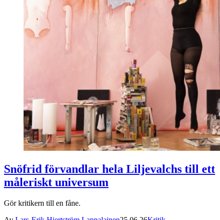
Snöfrid förvandlar hela Liljevalchs till ett
måleriskt universum
Gör kritikern till en fåne.
Av
Lars-Erik Hjertström Lappalainen
25.06.26
Kritik