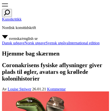
Kunstkritikk
Nordisk konsttidskrift
svenska/english
se
Dansk udgave
Norsk utgave
Svensk utgåva
International edition
Hjemme bag skærmen
Coronakrisens fysiske aflysninger giver
plads til øgler, avatars og krøllede
kolonihistorier
Av
Louise Steiwer
26.01.21
Kommentar