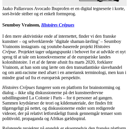
Jaako Pallasvuos Avocado Ibuprofen er en digital tegneserie i korte,
sort-hvide striber og et enkelt formsprog.
Seumboy Vrainom,
Histoires Crépues
I den mere aktivistiske ende af internettet, finder vi den franske
kunstner – og selverklærede ’digitale shaman-lærling’ – Seumboy
Vrainoms instagram- og youtube-baserede projekt
Histoires
Crépue.
Projektet tager udgangspunkt i behovet for at udvikle et nyt
sprog til at tale om konsekvenserne af de europæiske landes
kolonihistoire. I et af de første afsnit fra marts 2020, forklarer
Vrainom, at han som ung lærte om den transatlantiske slavehandel
og om anti-racisme med afsæt i en ameriansk terminologi, men kun i
mindre grad ud fra et europæisk perspektiv.
Histoires Crépues
fungerer som en platform for brainstorming og
dialog – ikke ulig diskussionerne på det kunstnerdrevne
udstillingssted La Colonie i Paris – for ti personer ad gangen.
Sammen krydslæser de teori og kildemateriale, der findes frit
tilgængeligt på nettet, og diskussionerne ender som redigerede
videoer, der på relativt letforståeligt fransk gennemgår temaer som
politivold, propaganda og Afrikas gældsspiral.
Relaterede projekter på engelsk er eksempelvis den franske platform