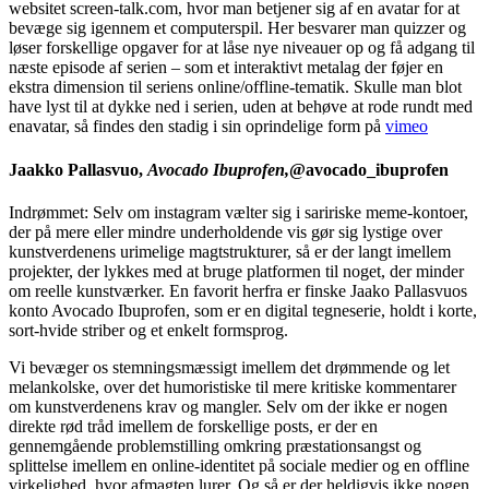
websitet screen-talk.com, hvor man betjener sig af en avatar for at
bevæge sig igennem et computerspil. Her besvarer man quizzer og
løser forskellige opgaver for at låse nye niveauer op og få adgang til
næste episode af serien – som et interaktivt metalag der føjer en
ekstra dimension til seriens online/offline-tematik. Skulle man blot
have lyst til at dykke ned i serien, uden at behøve at rode rundt med
enavatar, så findes den stadig i sin oprindelige form på
vimeo
Jaakko Pallasvuo,
Avocado Ibuprofen,
@avocado_ibuprofen
Indrømmet: Selv om instagram vælter sig i saririske meme-kontoer,
der på mere eller mindre underholdende vis gør sig lystige over
kunstverdenens urimelige magtstrukturer, så er der langt imellem
projekter, der lykkes med at bruge platformen til noget, der minder
om reelle kunstværker. En favorit herfra er finske Jaako Pallasvuos
konto Avocado Ibuprofen, som er en digital tegneserie, holdt i korte,
sort-hvide striber og et enkelt formsprog.
Vi bevæger os stemningsmæssigt imellem det drømmende og let
melankolske, over det humoristiske til mere kritiske kommentarer
om kunstverdenens krav og mangler. Selv om der ikke er nogen
direkte rød tråd imellem de forskellige posts, er der en
gennemgående problemstilling omkring præstationsangst og
splittelse imellem en online-identitet på sociale medier og en offline
virkelighed, hvor afmagten lurer. Og så er der heldigvis ikke nogen