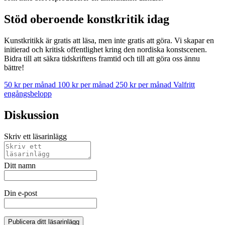
Stöd oberoende konstkritik idag
Kunstkritikk är gratis att läsa, men inte gratis att göra. Vi skapar en
initierad och kritisk offentlighet kring den nordiska konstscenen.
Bidra till att säkra tidskriftens framtid och till att göra oss ännu
bättre!
50 kr per månad
100 kr per månad
250 kr per månad
Valfritt
engångsbelopp
Diskussion
Skriv ett läsarinlägg
Ditt namn
Din e-post
Publicera ditt läsarinlägg