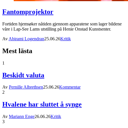
Fantomprojektor
Fortiden hjemsøker nåtiden gjennom apparatene som lager bildene
våre i Lap-See Lams utstilling på Henie Onstad Kunstsenter.
Av
Abirami Logendran
25.06.26
Kritik
Mest lästa
1
Beskidt valuta
Av
Pernille Albrethsen
25.06.26
Kommentar
2
Hvalene har sluttet å synge
Av
Mariann Enge
26.06.26
Kritik
3