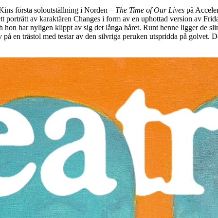
ins första soloutställning i Norden –
The Time of Our Lives
på Acceler
ett porträtt av karaktären Changes i form av en uphottad version av Frid
ch hon har nyligen klippt av sig det långa håret. Runt henne ligger de s
lv på en trästol med testar av den silvriga peruken utspridda på golvet. D