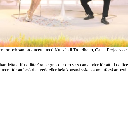
ccelerator och samproducerat med Kunsthall Trondheim, Canal Projects o
r detta diffusa litterära begrepp – som vissa använder för att klassificera
mera för att beskriva verk eller hela konstnärsskap som utforskar berät