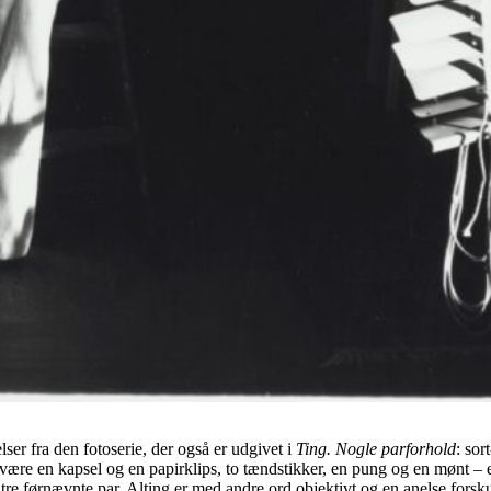
ser fra den fotoserie, der også er udgivet i
Ting. Nogle parforhold
: sor
ære en kapsel og en papirklips, to tændstikker, en pung og en mønt – er
tre førnævnte par. Alting er med andre ord objektivt og en anelse forsk