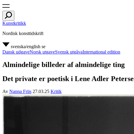
Kunstkritikk
Nordisk konsttidskrift
svenska/english
se
Dansk udgave
Norsk utgave
Svensk utgåva
International edition
Almindelige billeder af almindelige ting
Det private er poetisk i Lene Adler Peters
Av
Nanna Friis
27.03.25
Kritik