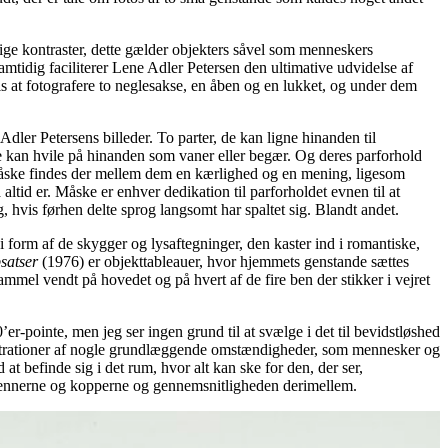
mulige kontraster, dette gælder objekters såvel som menneskers
amtidig faciliterer Lene Adler Petersen den ultimative udvidelse af
is at fotografere to neglesakse, en åben og en lukket, og under dem
ler Petersens billeder. To parter, de kan ligne hinanden til
de kan hvile på hinanden som vaner eller begær. Og deres parforhold
e, måske findes der mellem dem en kærlighed og en mening, ligesom
altid er. Måske er enhver dedikation til parforholdet evnen til at
 hvis førhen delte sprog langsomt har spaltet sig. Blandt andet.
i form af de skygger og lysaftegninger, den kaster ind i romantiske,
satser
(1976) er objekttableauer, hvor hjemmets genstande sættes
mel vendt på hovedet og på hvert af de fire ben der stikker i vejret
er-pointe, men jeg ser ingen grund til at svælge i det til bevidstløshed
 illustrationer af nogle grundlæggende omstændigheder, som mennesker og
t befinde sig i det rum, hvor alt kan ske for den, der ser,
rsiennerne og kopperne og gennemsnitligheden derimellem.