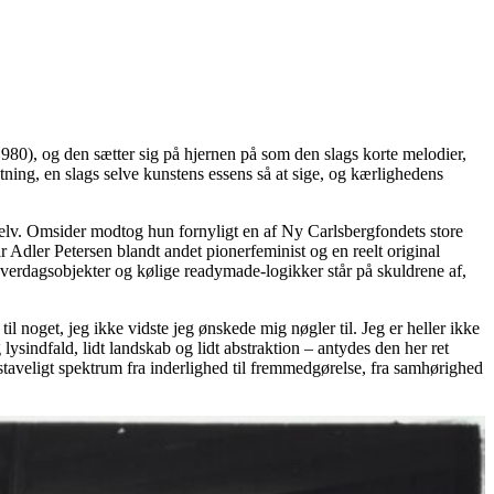
1980), og den sætter sig på hjernen på som den slags korte melodier,
ing, en slags selve kunstens essens så at sige, og kærlighedens
selv. Omsider modtog hun fornyligt en af Ny Carlsbergfondets store
ar Adler Petersen blandt andet pionerfeminist og en reelt original
verdagsobjekter og kølige readymade-logikker står på skuldrene af,
til noget, jeg ikke vidste jeg ønskede mig nøgler til. Jeg er heller ikke
lysindfald, lidt landskab og lidt abstraktion – antydes den her ret
taveligt spektrum fra inderlighed til fremmedgørelse, fra samhørighed