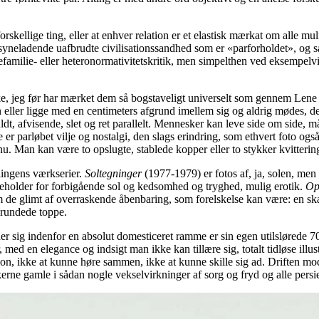
 forskellige ting, eller at enhver relation er et elastisk mærkat om alle 
lsyneladende uafbrudte civilisationssandhed som er «parforholdet», og s
efamilie- eller heteronormativitetskritik, men simpelthen ved eksempelv
, jeg før har mærket dem så bogstaveligt universelt som gennem Lene Ad
n eller ligge med en centimeters afgrund imellem sig og aldrig mødes, 
fuldt, afvisende, slet og ret parallelt. Mennesker kan leve side om sid
r parløbet vilje og nostalgi, den slags erindring, som ethvert foto også 
 Man kan være to opslugte, stablede kopper eller to stykker kvittering,
llingens værkserier.
Soltegninger
(1977-1979) er fotos af, ja, solen, men 
 beholder for forbigående sol og kedsomhed og tryghed, mulig erotik.
Op
de glimt af overraskende åbenbaring, som forelskelse kan være: en skam
, rundede toppe.
r sig indenfor en absolut domesticeret ramme er sin egen utilslørede 70’
der, med en elegance og indsigt man ikke kan tillære sig, totalt tidløse
n, ikke at kunne høre sammen, ikke at kunne skille sig ad. Driften mod a
kerne gamle i sådan nogle vekselvirkninger af sorg og fryd og alle pe