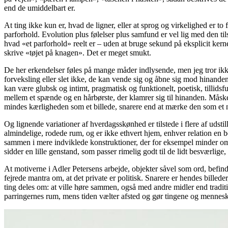
end de umiddelbart er.
At ting ikke kun er, hvad de ligner, eller at sprog og virkelighed er to
parforhold. Evolution plus følelser plus samfund er vel lig med den ti
hvad «et parforhold» reelt er – uden at bruge sekund på eksplicit kern
skrive «tøjet på knagen». Det er meget smukt.
De her erkendelser føles på mange måder indlysende, men jeg tror ikke
forveksling eller slet ikke, de kan vende sig og åbne sig mod hinande
kan være glubsk og intimt, pragmatisk og funktionelt, poetisk, tillids
mellem et spænde og en hårbørste, der klamrer sig til hinanden. Måske e
mindes kærligheden som et billede, snarere end at mærke den som et nu.
Og lignende variationer af hverdagsskønhed er tilstede i flere af udsti
almindelige, rodede rum, og er ikke ethvert hjem, enhver relation en
sammen i mere indviklede konstruktioner, der for eksempel minder om 
sidder en lille genstand, som passer rimelig godt til de lidt besværlige
At motiverne i Adler Petersens arbejde, objekter såvel som ord, befinde
fejrede mantra om, at det private er politisk. Snarere er hendes bille
ting deles om: at ville høre sammen, også med andre midler end traditio
parringernes rum, mens tiden vælter afsted og gør tingene og mennes