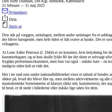
Den Sorte Diamant, Det Kgl. Bibliotek, København
21 februari
—
11 maj 2025
Nyhetsbrev
Dela
Skriv ut
Den står på væggen, sætningen, mellem andre sætninger fra et uddrag
der bliver hængende, men hele tiden er lidt svære at huske. Det er s
velsagtens.
At Lene Adler Petersen (f. 1944) er en kunstner, hvis betydning for 
kunstnerlegater, og at hun skulle fylde 80 før det skete er selvsagt ufo
frygtløs performancekunstner, men hun var også – måske især – en kon
muligvis uden helt at vide det.
Her i tre små rum under nationalbiblioteket vises et udsnit af hendes ar
sikker på, hvad der bliver låst op, men mellem arkivvitrinerne og alle d
mastodontiske fornemmelse af klarsyn (ikke mit, kunstnerens), der ang
til brud, er til stede i billederne eller måske lige uden for dem.