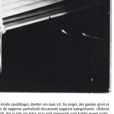
t-hvide opstillinger, duetter om man vil, fra noget, der ganske givet er
 de nøgterne parforhold tilsvarende nøgternt kategoriseret: «Bilerne
udt, der er tale om fotos af to små genstande som kaldes noget andet