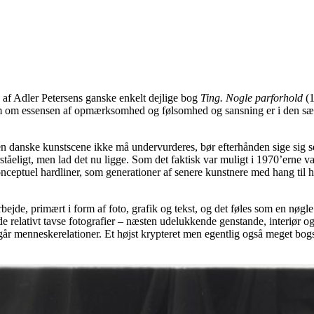
 af Adler Petersens ganske enkelt dejlige bog
Ting. Nogle parforhold
(
om om essensen af opmærksomhed og følsomhed og sansning er i den sætn
den danske kunstscene ikke må undervurderes, bør efterhånden sige sig 
rståeligt, men lad det nu ligge. Som det faktisk var muligt i 1970’erne v
ceptuel hardliner, som generationer af senere kunstnere med hang til h
bejde, primært i form af foto, grafik og tekst, og det føles som en nøgle 
e relativt tavse fotografier – næsten udelukkende genstande, interiør og 
år menneskerelationer. Et højst krypteret men egentlig også meget bogs