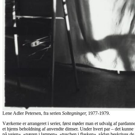
Lene Adler Petersen, fra serien
Soltegninger,
1977-1979.
Værkerne er arrangeret i serier, først møder man et udvalg af pardannel
et hjems beholdning af anvendte dimser. Under hvert par – det kunne v
på vejen», «pæren i lampen», «tuschen i flasken», sådan beskrives de 