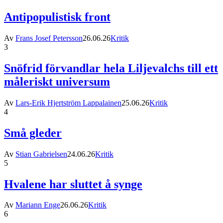
Antipopulistisk front
Av
Frans Josef Petersson
26.06.26
Kritik
3
Snöfrid förvandlar hela Liljevalchs till ett
måleriskt universum
Av
Lars-Erik Hjertström Lappalainen
25.06.26
Kritik
4
Små gleder
Av
Stian Gabrielsen
24.06.26
Kritik
5
Hvalene har sluttet å synge
Av
Mariann Enge
26.06.26
Kritik
6