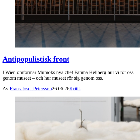
Antipopulistisk front
I Wien omformar Mumoks nya chef Fatima Hellberg hur vi rör oss
genom museet – och hur museet rör sig genom oss.
Av
Frans Josef Petersson
26.06.26
Kritik