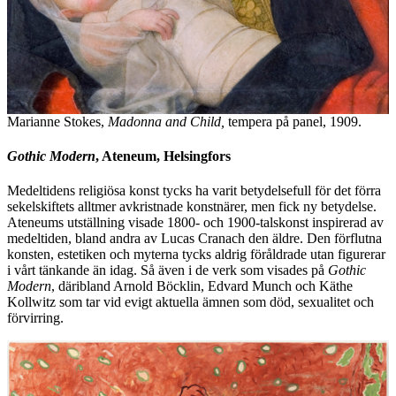
Marianne Stokes,
Madonna and Child,
tempera på panel, 1909.
Gothic Modern
, Ateneum, Helsingfors
Medeltidens religiösa konst tycks ha varit betydelsefull för det förra
sekelskiftets alltmer avkristnade konstnärer, men fick ny betydelse.
Ateneums utställning visade 1800- och 1900-talskonst inspirerad av
medeltiden, bland andra av Lucas Cranach den äldre. Den förflutna
konsten, estetiken och myterna tycks aldrig föråldrade utan figurerar
i vårt tänkande än idag. Så även i de verk som visades på
Gothic
Modern
, däribland Arnold Böcklin, Edvard Munch och Käthe
Kollwitz som tar vid evigt aktuella ämnen som död, sexualitet och
förvirring.