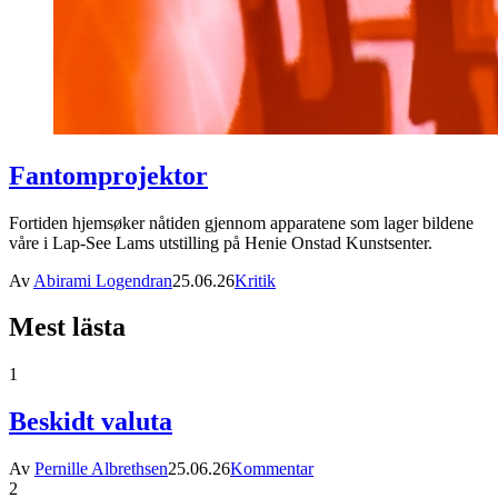
Fantomprojektor
Fortiden hjemsøker nåtiden gjennom apparatene som lager bildene
våre i Lap-See Lams utstilling på Henie Onstad Kunstsenter.
Av
Abirami Logendran
25.06.26
Kritik
Mest lästa
1
Beskidt valuta
Av
Pernille Albrethsen
25.06.26
Kommentar
2