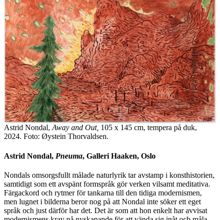
Astrid Nondal,
Away and Out,
105 x 145 cm, tempera på duk,
2024. Foto: Øystein Thorvaldsen.
Astrid Nondal,
Pneuma
, Galleri Haaken, Oslo
Nondals omsorgsfullt målade naturlyrik tar avstamp i konsthistorien,
samtidigt som ett avspänt formspråk gör verken vilsamt meditativa.
Färgackord och rytmer för tankarna till den tidiga modernismen,
men lugnet i bilderna beror nog på att Nondal inte söker ett eget
språk och just därför har det. Det är som att hon enkelt har avvisat
modernismens krav på nyskapande för att vända sig inåt och måla