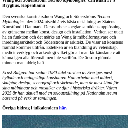
Wang och Söderström,
Techno Mythologies,
Christian IV’s
Bryghus, Köpenhamn
Den svenska konstnärsduon Wang och Söderströms
Techno
Mythologies
blev 2024 utsedd årets bästa utställning av Statens
Kunstfond i Danmark. Deras arbete speglar samtidens upplösning
av gränserna mellan konst, design och installation. Verken ser ut att
ha en funktion och det märks att Wang är möbelformgivare och
inredningsarkitekt och Söderström är arkitekt. De visar att konstens
framtid kommer utifrån. Estetiken är en blandning av vetenskap,
medicinverktyg och arkeologi vilket gör att man får känslan av att
känna igen alla föremål men inte varifrån. De är som glömda
minnen man aldrig haft.
Ernst Billgren har sedan 1980-talet varit en av Sveriges mest
hyllade och mångsidiga konstnärer. Han arbetar med måleri,
skulptur, design, scenografi och skrivande, men är mest känd för
sina målningar och mosaiker av djur i historiska dräkter. Våren
2025 är han aktuell med en soloutställning på Nationalmuseum
baserad på verk ur samlingen.
Övriga bidrag i julkalendern
här.