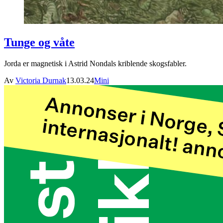
Tunge og våte
Jorda er magnetisk i Astrid Nondals kriblende skogsfabler.
Av
Victoria Durnak
13.03.24
Mini