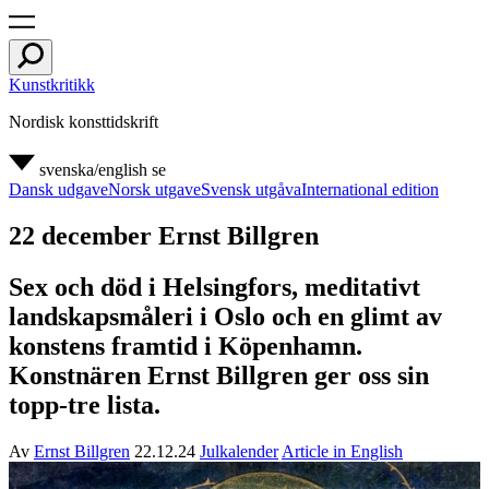
Kunstkritikk
Nordisk konsttidskrift
svenska/english
se
Dansk udgave
Norsk utgave
Svensk utgåva
International edition
22 december Ernst Billgren
Sex och död i Helsingfors, meditativt
landskapsmåleri i Oslo och en glimt av
konstens framtid i Köpenhamn.
Konstnären Ernst Billgren ger oss sin
topp-tre lista.
Av
Ernst Billgren
22.12.24
Julkalender
Article in English