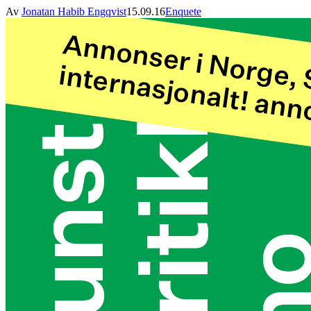
Av
Jonatan Habib Engqvist
15.09.16
Enquete