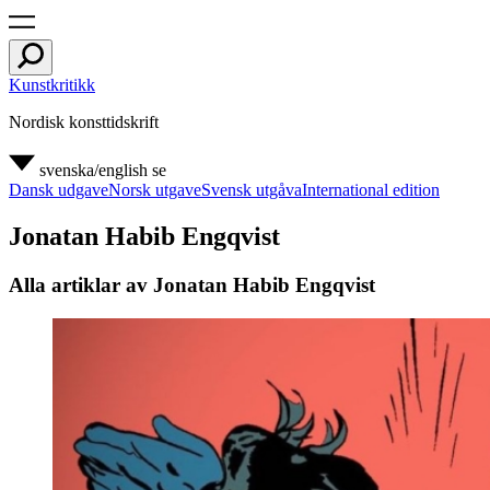
Kunstkritikk
Nordisk konsttidskrift
svenska/english
se
Dansk udgave
Norsk utgave
Svensk utgåva
International edition
Jonatan Habib Engqvist
Alla artiklar av Jonatan Habib Engqvist