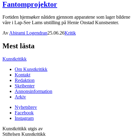
Fantomprojektor
Fortiden hjemsøker nåtiden gjennom apparatene som lager bildene
våre i Lap-See Lams utstilling på Henie Onstad Kunstsenter.
Av
Abirami Logendran
25.06.26
Kritik
Mest lästa
Kunstkritikk
Om Kunstkritikk
Kontakt
Redaktion
Skribenter
Annonsinformation
Arkiv
Nyhetsbrev
Facebook
Instagram
Kunstkritikk utgis av
Stiftelsen Kunstkritikk