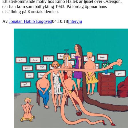
Ett återkommande motiv hos Enno Hallek är ljuset över Östersjön,
där han kom som båtflykting 1943. På lördag öppnar hans
utställning på Konstakademien.
Av
Jonatan Habib Engqvist
04.10.18
Intervju