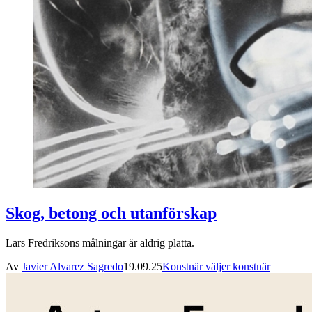
Skog, betong och utanförskap
Lars Fredriksons målningar är aldrig platta.
Av
Javier Alvarez Sagredo
19.09.25
Konstnär väljer konstnär