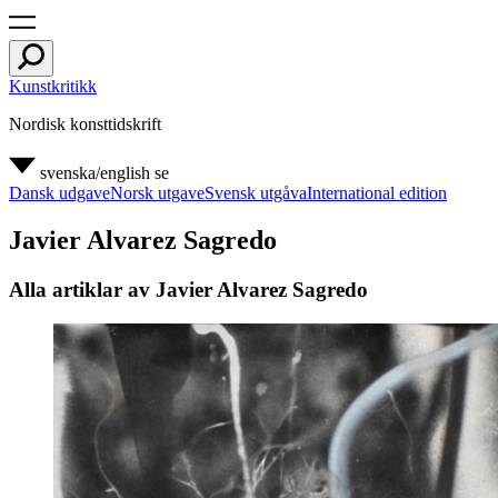
Kunstkritikk
Nordisk konsttidskrift
svenska/english
se
Dansk udgave
Norsk utgave
Svensk utgåva
International edition
Javier Alvarez Sagredo
Alla artiklar av Javier Alvarez Sagredo