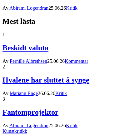
Av
Abirami Logendran
25.06.26
Kritik
Mest lästa
1
Beskidt valuta
Av
Pernille Albrethsen
25.06.26
Kommentar
2
Hvalene har sluttet å synge
Av
Mariann Enge
26.06.26
Kritik
3
Fantomprojektor
Av
Abirami Logendran
25.06.26
Kritik
Kunstkritikk