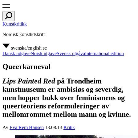
Kunstkritikk
Nordisk konsttidskrift
svenska/english
se
Dansk udgave
Norsk utgave
Svensk utgåva
International edition
Queerkarneval
Lips Painted Red
på Trondheim
kunstmuseum er ambisiøs og severdig,
men hopper bukk over feminismens og
queerteoriens reformuleringer av
mellomrommet mellom mann og kvinne.
Av
Eva Rem Hansen
13.08.13
Kritik