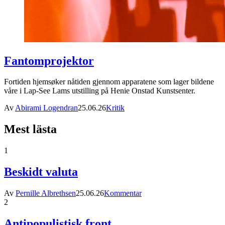
Fantomprojektor
Fortiden hjemsøker nåtiden gjennom apparatene som lager bildene
våre i Lap-See Lams utstilling på Henie Onstad Kunstsenter.
Av
Abirami Logendran
25.06.26
Kritik
Mest lästa
1
Beskidt valuta
Av
Pernille Albrethsen
25.06.26
Kommentar
2
Antipopulistisk front