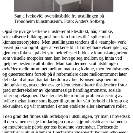
Sanja Iveković, oversiktsbilde fra utstillingen på
Trondheim kunstmuseum. Foto: Anders Solberg.
Også de øvrige verkene illustrerer at klesdrakt, hår, sminke,
seksualiserte blikk og positurer kan brukes til å spille med
kjønnsstereotypiene. Men utstillingens tendens til å «sample» verk
basert på ikonografi gjør at verkene blir til utbyttbare eksempler, og
gjennom fokuset på det ytre bekreftes et bilde av kjønnskategoriene
som visuelle motpoler man kan bevege seg mellom og innta ved
hjelp av bestemte attributter. Man kan dermed si at utstillingen
avbilder
mellomrommet mellom mann og kvinne, men feminismens
og queerteoriens forsøk på å reformulere dette mellomrommet later
det ikke til at man har tatt lærdom av her. Konsentrasjonen om
biologiske og utseendemessige identitetsmarkører tilsidesetter i stor
grad undersøkelser av kjønnsmessige handlingsmønstre, sosiale
roller og relasjoner. Da etterlates lite rom for problematisering av
hvilke mekanismer som ligger til grunn for vårt forhold til kropp og
seksualitet, og vår inntreden i enten etablerte eller alternative roller.
I den grad det finnes slik refleksjon i utstillingen, tyr man i hovedsak
til den vanemessige forklaringen om at skjønnhetsidealer fra media
og motebransje påtvinger oss bestemte væremåter. Forløsende
unntak er Kutlug Atamans fireskjerms videoverk
Women who wear