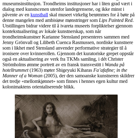
museumsinstitusjon. Trondheims institusjoner har i liten grad vært i
dialog med kunstscenen utenfor landegrensene, og ikke minst i
påvente av en
kunsthall
skal museet virkelig berømmes for å bøte på
denne mangelen med ambisiøse mønstringer som
Lips Painted Red
.
Utstillingen bidrar videre til å ivareta museets forpliktelser gjennom
kontekstualisering av lokale kunstnerskap, som når
trondheimskunstner Karianne Stensland presenteres sammen med
Jenny Grönvall og Lilibeth Cuenca Rasmussen, nordiske kunstnere
som i likhet med Stensland anvender performative strategier til å
ironisere over kvinnerollen. Gjennom det kuratoriske grepet oppstår
også en aktualisering av verk fra TKMs samling, i dét Christer
Strömholms ømme portrett av en fransk transvestitt i
Wanda på
hotellrummet
(1963) møter Shigeyuki Kiharas
Fa’afafine; in the
Manner of a Woman
(2005), der den samoanske kunstneren skildrer
det tredje «mellomkjønnet» som finnes i hennes egen kultur med
kolonimaktens orientaliserende blikk.