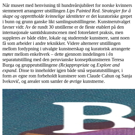
Når museet med henvisning til hundreårsjubileet for norske kvinners
stemmerett arrangerer utstillingen
Lips Painted Red. Strategier for å
skape og opprettholde kvinnelige identiteter
er det kuratoriske grepet
i bunn og grunn ganske likt samlingsutstillingene. Kunstnerutvalget
favner vidt: Av de rundt 30 utstillerne er de fleste etablert på den
internasjonale samtidskunstscenen med fotorelatert praksis, men
suppleres av både eldre, lokale og studerende kunstnere, samt noen
få som arbeider i andre teknikker. Videre alternerer utstillingen
mellom fordypning i utvalgte kunstnerskap og kuratorisk arrangerte
møter mellom enkeltverk – dette gjennom inndelingen i én
separatutstilling med den peruvianske konseptkunstneren Teresa
Burga og gruppeutstillingene
(Re)appropriate
og
Explore and
expand
. Disse to inneholder igjen både små separatutstillinger, i
form av egne rom forbeholdt kunstnere som Claude Cahun og Sanja
Iveković, og arealer som samler de øvrige kunstnerne.