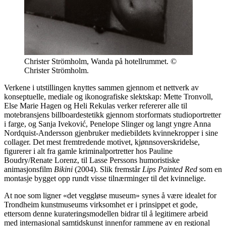
Christer Strömholm, Wanda på hotellrummet. ©
Christer Strömholm.
Verkene i utstillingen knyttes sammen gjennom et nettverk av
konseptuelle, mediale og ikonografiske slektskap: Mette Tronvoll,
Else Marie Hagen og Heli Rekulas verker refererer alle til
motebransjens billboardestetikk gjennom storformats studioportretter
i farge, og Sanja Iveković, Penelope Slinger og langt yngre Anna
Nordquist-Andersson gjenbruker mediebildets kvinnekropper i sine
collager. Det mest fremtredende motivet, kjønnsoverskridelse,
figurerer i alt fra gamle kriminalportretter hos Pauline
Boudry/Renate Lorenz, til Lasse Perssons humoristiske
animasjonsfilm
Bikini
(2004). Slik fremstår
Lips Painted Red
som en
montasje bygget opp rundt visse tilnærminger til det kvinnelige.
At noe som ligner «det veggløse museum» synes å være idealet for
Trondheim kunstmuseums virksomhet er i prinsippet et gode,
ettersom denne kurateringsmodellen bidrar til å legitimere arbeid
med internasjonal samtidskunst innenfor rammene av en regional