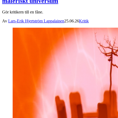
måleriskt universum
Gör kritikern till en fåne.
Av
Lars-Erik Hjertström Lappalainen
25.06.26
Kritik