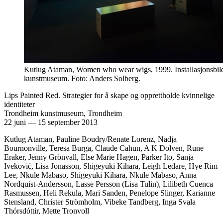
Kutlug Ataman, Women who wear wigs, 1999. Installasjonsbil
kunstmuseum. Foto: Anders Solberg.
Lips Painted Red. Strategier for å skape og opprettholde kvinnelige
identiteter
Trondheim kunstmuseum, Trondheim
22 juni
—
15 september 2013
Kutlug Ataman, Pauline Boudry/Renate Lorenz, Nadja
Bournonville, Teresa Burga, Claude Cahun, A K Dolven, Rune
Eraker, Jenny Grönvall, Else Marie Hagen, Parker Ito, Sanja
Iveković, Lisa Jonasson, Shigeyuki Kihara, Leigh Ledare, Hye Rim
Lee, Nkule Mabaso, Shigeyuki Kihara, Nkule Mabaso, Anna
Nordquist-Andersson, Lasse Persson (Lisa Tulin), Lilibeth Cuenca
Rasmussen, Heli Rekula, Mari Sanden, Penelope Slinger, Karianne
Stensland, Christer Strömholm, Vibeke Tandberg, Inga Svala
Thórsdóttir, Mette Tronvoll