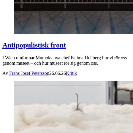
Antipopulistisk front
I Wien omformar Mumoks nya chef Fatima Hellberg hur vi rör oss
genom museet – och hur museet rör sig genom oss.
Av
Frans Josef Petersson
26.06.26
Kritik