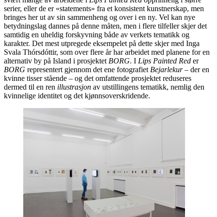
serier, eller de er «statements» fra et konsistent kunstnerskap, men
bringes her ut av sin sammenheng og over i en ny. Vel kan nye
betydningslag dannes på denne måten, men i flere tilfeller skjer det
samtidig en uheldig forskyvning både av verkets tematikk og
karakter. Det mest utpregede eksempelet på dette skjer med Inga
Svala Thórsdóttir, som over flere år har arbeidet med planene for en
alternativ by på Island i prosjektet
BORG
. I
Lips Painted Red
er
BORG
representert gjennom det ene fotografiet
Bejarlekur
– der en
kvinne tisser stående – og det omfattende prosjektet reduseres
dermed til en ren
illustrasjon
av utstillingens tematikk, nemlig den
kvinnelige identitet og det kjønnsoverskridende.