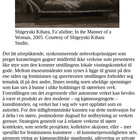
Shigeyuki Kihara, Fa’afafine; In the Manner of a
Woman, 2005. Courtesy of Shigeyuki Kihara
Studio.
Det litt uforpliktende, synkroniserende nettverksprinsippet som
preger kurateringen gagner imidlertid ikke verkene som presenteres
like mye som den kommer utstillingens lokale visningskontekst til
gode. Mellom museumsidealet som synes å ligge til grunn på den
ene siden og feminismen og queerteorien utstillingen forholder seg
tematisk til på den andre, finnes nemlig noen uheldige spenninger
som kan sies å bunne i ulike holdninger til størrelsen
verk
.
Forestillingen om det avgrensede eller autonome verket kan hevdes
å være et produkt av den moderne – og kjønnssegregerte –
kunsthistorien, og verket har i seg selv vært oppfattet som en
autoritet. For den tidligfeministiske kunsten var dette motivasjon for
å delta i en større, postmoderne dugnad for nedbrytning av verkets
grenser. Strategien generelt var å relatere verkene til større
kontekster, som serielle prosjekter, kollektive aksjoner, eller – mer
spesifikt for feminismens kunstnere – til kunstnerpersonligheten selv,
gjennom ytring av kjønnspolitiske standpunkt, utlevering av private