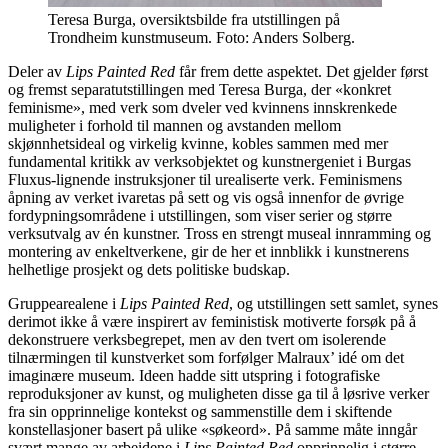
Teresa Burga, oversiktsbilde fra utstillingen på
Trondheim kunstmuseum. Foto: Anders Solberg.
Deler av
Lips Painted Red
får frem dette aspektet. Det gjelder først
og fremst separatutstillingen med Teresa Burga, der «konkret
feminisme», med verk som dveler ved kvinnens innskrenkede
muligheter i forhold til mannen og avstanden mellom
skjønnhetsideal og virkelig kvinne, kobles sammen med mer
fundamental kritikk av verksobjektet og kunstnergeniet i Burgas
Fluxus-lignende instruksjoner til urealiserte verk. Feminismens
åpning av verket ivaretas på sett og vis også innenfor de øvrige
fordypningsområdene i utstillingen, som viser serier og større
verksutvalg av én kunstner. Tross en strengt museal innramming og
montering av enkeltverkene, gir de her et innblikk i kunstnerens
helhetlige prosjekt og dets politiske budskap.
Gruppearealene i
Lips Painted Red
, og utstillingen sett samlet, synes
derimot ikke å være inspirert av feministisk motiverte forsøk på å
dekonstruere verksbegrepet, men av den tvert om isolerende
tilnærmingen til kunstverket som forfølger Malraux’ idé om det
imaginære museum. Ideen hadde sitt utspring i fotografiske
reproduksjoner av kunst, og muligheten disse ga til å løsrive verker
fra sin opprinnelige kontekst og sammenstille dem i skiftende
konstellasjoner basert på ulike «søkeord». På samme måte inngår
svært mange av arbeidene i
Lips Painted Red
opprinnelig i større