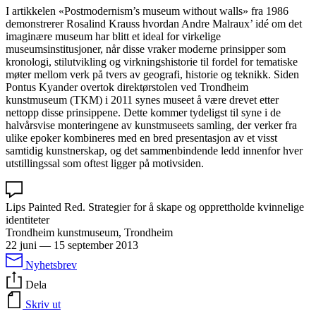
I artikkelen «Postmodernism’s museum without walls» fra 1986
demonstrerer Rosalind Krauss hvordan Andre Malraux’ idé om det
imaginære museum har blitt et ideal for virkelige
museumsinstitusjoner, når disse vraker moderne prinsipper som
kronologi, stilutvikling og virkningshistorie til fordel for tematiske
møter mellom verk på tvers av geografi, historie og teknikk. Siden
Pontus Kyander overtok direktørstolen ved Trondheim
kunstmuseum (TKM) i 2011 synes museet å være drevet etter
nettopp disse prinsippene. Dette kommer tydeligst til syne i de
halvårsvise monteringene av kunstmuseets samling, der verker fra
ulike epoker kombineres med en bred presentasjon av et visst
samtidig kunstnerskap, og det sammenbindende ledd innenfor hver
utstillingssal som oftest ligger på motivsiden.
Lips Painted Red. Strategier for å skape og opprettholde kvinnelige
identiteter
Trondheim kunstmuseum, Trondheim
22 juni
—
15 september 2013
Nyhetsbrev
Dela
Skriv ut