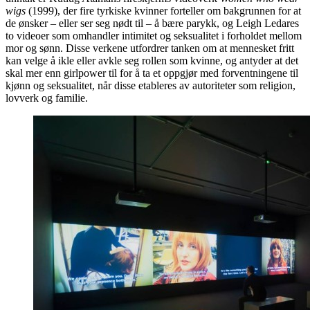
wigs
(1999), der fire tyrkiske kvinner forteller om bakgrunnen for at
de ønsker – eller ser seg nødt til – å bære parykk, og Leigh Ledares
to videoer som omhandler intimitet og seksualitet i forholdet mellom
mor og sønn. Disse verkene utfordrer tanken om at mennesket fritt
kan velge å ikle eller avkle seg rollen som kvinne, og antyder at det
skal mer enn girlpower til for å ta et oppgjør med forventningene til
kjønn og seksualitet, når disse etableres av autoriteter som religion,
lovverk og familie.