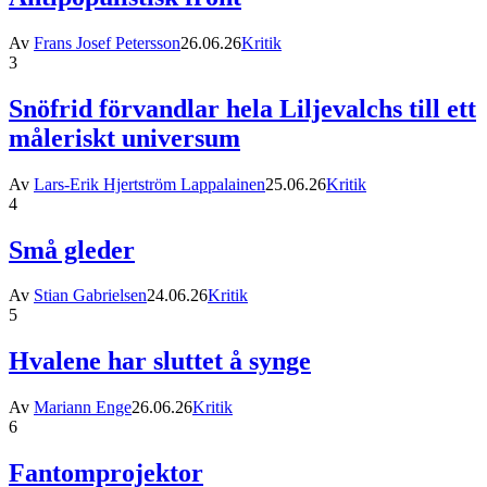
Av
Frans Josef Petersson
26.06.26
Kritik
3
Snöfrid förvandlar hela Liljevalchs till ett
måleriskt universum
Av
Lars-Erik Hjertström Lappalainen
25.06.26
Kritik
4
Små gleder
Av
Stian Gabrielsen
24.06.26
Kritik
5
Hvalene har sluttet å synge
Av
Mariann Enge
26.06.26
Kritik
6
Fantomprojektor