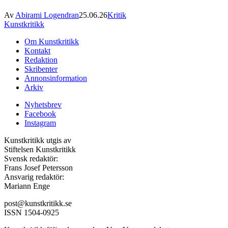
Av
Abirami Logendran
25.06.26
Kritik
Kunstkritikk
Om Kunstkritikk
Kontakt
Redaktion
Skribenter
Annonsinformation
Arkiv
Nyhetsbrev
Facebook
Instagram
Kunstkritikk utgis av
Stiftelsen Kunstkritikk
Svensk redaktör:
Frans Josef Petersson
Ansvarig redaktör:
Mariann Enge
post@kunstkritikk.se
ISSN 1504-0925