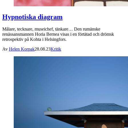
Hypnotiska diagram
Målare, tecknare, museichef, tänkare… Den rumänske
renässansmannen Horia Bernea visas i en förtätad och drömsk
retrospektiv på Kohta i Helsingfors.
Av
Helen Korpak
28.08.23
Kritik