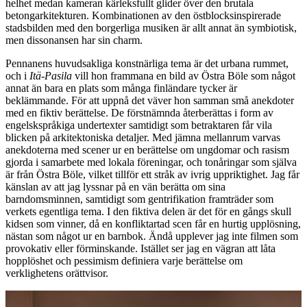
helhet medan kameran kärleksfullt glider över den brutala
betongarkitekturen. Kombinationen av den östblocksinspirerade
stadsbilden med den borgerliga musiken är allt annat än symbiotisk,
men dissonansen har sin charm.
Pennanens huvudsakliga konstnärliga tema är det urbana rummet,
och i
Itä-Pasila
vill hon frammana en bild av Östra Böle som något
annat än bara en plats som många finländare tycker är
beklämmande. För att uppnå det väver hon samman små anekdoter
med en fiktiv berättelse. De förstnämnda återberättas i form av
engelskspråkiga undertexter samtidigt som betraktaren får vila
blicken på arkitektoniska detaljer. Med jämna mellanrum varvas
anekdoterna med scener ur en berättelse om ungdomar och rasism
gjorda i samarbete med lokala föreningar, och tonåringar som själva
är från Östra Böle, vilket tillför ett stråk av ivrig uppriktighet. Jag får
känslan av att jag lyssnar på en vän berätta om sina
barndomsminnen, samtidigt som gentrifikation framträder som
verkets egentliga tema. I den fiktiva delen är det för en gångs skull
kidsen som vinner, då en konfliktartad scen får en hurtig upplösning,
nästan som något ur en barnbok. Ändå upplever jag inte filmen som
provokativ eller förminskande. Istället ser jag en vägran att låta
hopplöshet och pessimism definiera varje berättelse om
verklighetens orättvisor.