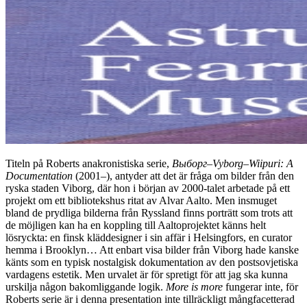
Titeln på Roberts anakronistiska serie,
Выбoрг–Vyborg–Wiipuri: A
Documentation
(2001–), antyder att det är fråga om bilder från den
ryska staden Viborg, där hon i början av 2000-talet arbetade på ett
projekt om ett bibliotekshus ritat av Alvar Aalto. Men insmuget
bland de prydliga bilderna från Ryssland finns porträtt som trots att
de möjligen kan ha en koppling till Aaltoprojektet känns helt
lösryckta: en finsk kläddesigner i sin affär i Helsingfors, en curator
hemma i Brooklyn… Att enbart visa bilder från Viborg hade kanske
känts som en typisk nostalgisk dokumentation av den postsovjetiska
vardagens estetik. Men urvalet är för spretigt för att jag ska kunna
urskilja någon bakomliggande logik.
More is more
fungerar inte, för
Roberts serie är i denna presentation inte tillräckligt mångfacetterad