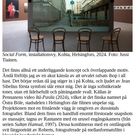
Social Form
, installationsvy, Kohta, Helsingfors, 2024. Foto: Jussi
Tiainen.
Det finns alltså ett underliggande koncept och överlappande motiv.
Ändå förföljs jag av en akut känsla av att urvalet rafsats ihop i all
hast. Det börjar redan då jag stiger in i på Kohta, och ljudet av Jean
Sibelius första symfoni slår emot mig. Det är inga sofistikerade
toner, utan ett lidelsefullt och påträngande svall. Källan är
Pennanens video
Itä-Pasila
(2024), vilket är det finska namnet på
Östra Böle, stadsdelen i Helsingfors där filmen utspelar sig.
Projektionen mot en fristående vägg är omgiven av dussintals
fotografier. Bland dem finns en handfull enormt förstorade snapshots
av massajer, tagna av Rantanen med en urusel engångskamera (från
serien
Sultan Hamud
, 1997). Dessa kombineras med en omfångsrik
svit färgporträtt av Roberts, fotograferade på mellanformatsfilm i