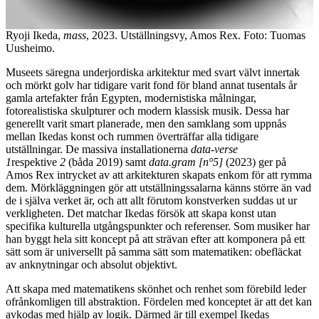
Ryoji Ikeda,
mass
, 2023. Utställningsvy, Amos Rex. Foto: Tuomas
Uusheimo.
Museets säregna underjordiska arkitektur med svart välvt innertak
och mörkt golv har tidigare varit fond för bland annat tusentals år
gamla artefakter från Egypten, modernistiska målningar,
fotorealistiska skulpturer och modern klassisk musik. Dessa har
generellt varit smart planerade, men den samklang som uppnås
mellan Ikedas konst och rummen överträffar alla tidigare
utställningar. De massiva installationerna
data-verse
1
respektive
2
(båda 2019) samt
data.gram [n°5]
(2023) ger på
Amos Rex intrycket av att arkitekturen skapats enkom för att rymma
dem. Mörkläggningen gör att utställningssalarna känns större än vad
de i själva verket är, och att allt förutom konstverken suddas ut ur
verkligheten. Det matchar Ikedas försök att skapa konst utan
specifika kulturella utgångspunkter och referenser. Som musiker har
han byggt hela sitt koncept på att strävan efter att komponera på ett
sätt som är universellt på samma sätt som matematiken: obefläckat
av anknytningar och absolut objektivt.
Att skapa med matematikens skönhet och renhet som förebild leder
ofrånkomligen till abstraktion. Fördelen med konceptet är att det kan
avkodas med hjälp av logik. Därmed är till exempel Ikedas