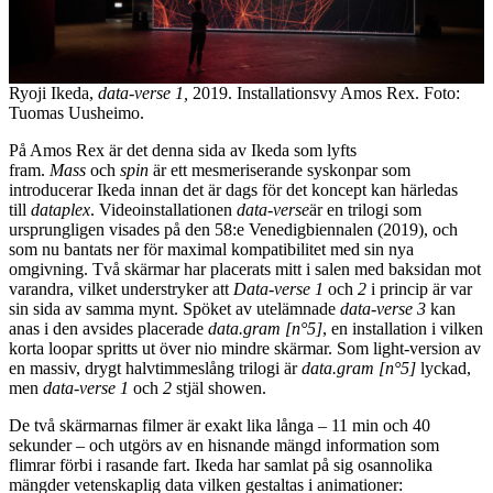
Ryoji Ikeda,
data-verse 1,
2019. Installationsvy Amos Rex. Foto:
Tuomas Uusheimo.
På Amos Rex är det denna sida av Ikeda som lyfts
fram.
Mass
och
spin
är ett mesmeriserande syskonpar som
introducerar Ikeda innan det är dags för det koncept kan härledas
till
dataplex
. Videoinstallationen
data-verse
är en trilogi som
ursprungligen visades på den 58:e Venedigbiennalen (2019), och
som nu bantats ner för maximal kompatibilitet med sin nya
omgivning. Två skärmar har placerats mitt i salen med baksidan mot
varandra, vilket understryker att
Data-verse 1
och
2
i princip är var
sin sida av samma mynt. Spöket av utelämnade
data-verse 3
kan
anas i den avsides placerade
data.gram [n°5]
, en installation i vilken
korta loopar spritts ut över nio mindre skärmar. Som light-version av
en massiv, drygt halvtimmeslång trilogi är
data.gram [n°5]
lyckad,
men
data-verse 1
och
2
stjäl showen.
De två skärmarnas filmer är exakt lika långa – 11 min och 40
sekunder – och utgörs av en hisnande mängd information som
flimrar förbi i rasande fart. Ikeda har samlat på sig osannolika
mängder vetenskaplig data vilken gestaltas i animationer: