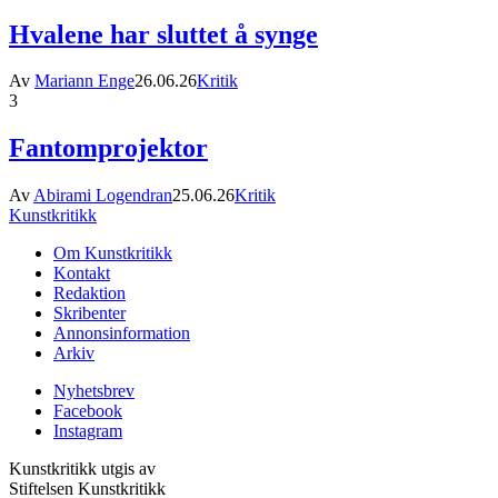
Hvalene har sluttet å synge
Av
Mariann Enge
26.06.26
Kritik
3
Fantomprojektor
Av
Abirami Logendran
25.06.26
Kritik
Kunstkritikk
Om Kunstkritikk
Kontakt
Redaktion
Skribenter
Annonsinformation
Arkiv
Nyhetsbrev
Facebook
Instagram
Kunstkritikk utgis av
Stiftelsen Kunstkritikk