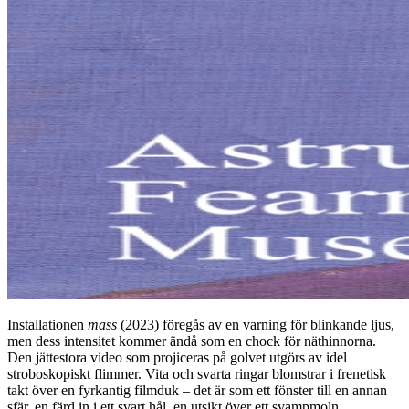
Installationen
mass
(2023) föregås av en varning för blinkande ljus,
men dess intensitet kommer ändå som en chock för näthinnorna.
Den jättestora video som projiceras på golvet utgörs av idel
stroboskopiskt flimmer. Vita och svarta ringar blomstrar i frenetisk
takt över en fyrkantig filmduk – det är som ett fönster till en annan
sfär, en färd in i ett svart hål, en utsikt över ett svampmoln.