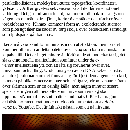
partikelkollisioner, molekylstrukturer, topografier, koordinater i
galaxen… Allt är givetvis sekvenserat så att det får en emotionell
laddning. Det går inifrån och utåt, från mikro till makro. Längs med
vägen ses en mänsklig hjärna, kartor över städer och rörelser över
jordglobens yta. Klimax kommer i form av exploderande stjärnor
som plötsligt låter kaskader av färg skölja över betraktaren samtidigt
som ljudspåret går bananas.
Ikeda må vara känd för minimalism och abstraktion, men när det
kommer till kritan är detta patetik av ett slag som bara människan är
kapabel till. Det är inget mindre än förlösande att underkasta sig det
slags emotionella manipulation som lurar under
data-
verses
intellektuella yta och att låta sig förundras över livet,
universum och allting. Under analysen av en DNA-sekvens listas
alla de sjukdomar som det finns anlag för i just denna genetiska kod,
namnen på olika cancervarianter och ärftliga syndrom smattrar fram
över skärmen som ur en osinlig källa, men några minuter senare
spelar det ingen roll mera eftersom universum en dag ska
upphöra. «None of this shit matters and that’s OK!» har någon
extatiskt kommenterat under en videodokumentation av
data-
verse
på Youtube. Det är faktiskt nästan som att nå nirvana.