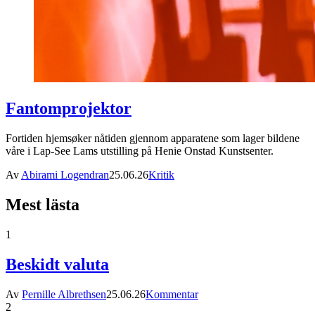
Fantomprojektor
Fortiden hjemsøker nåtiden gjennom apparatene som lager bildene
våre i Lap-See Lams utstilling på Henie Onstad Kunstsenter.
Av
Abirami Logendran
25.06.26
Kritik
Mest lästa
1
Beskidt valuta
Av
Pernille Albrethsen
25.06.26
Kommentar
2