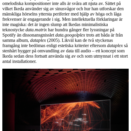
omelodiska kompositioner inte alls är svåra att njuta av. Sättet på
vilket Ikeda använder sig av sinusvågor och hur han utforskar den
mänskliga hörselns yttersta periferier med hjälp av höga och låga
frekvenser är engagerande i sig. Men intellektuella förklaringar är
inte magiska: det är ingen slump att Ikedas minimalistiska
teknostycke
data.matrix
har hundra gånger fler lyssningar på
Spotify än dissonansgnisslet
data.googolplex
trots att båda är från
samma album,
dataplex
(2005). Likväl kan de två styckenas
framgång inte bedömas enligt estetiska kriterier eftersom
dataplex
så
stenhårt bygger på omvandling av data till audio – ett koncept som
Ikeda sedan dess fortsatt använda sig av och som utmynnat i ett stort
antal installationer.