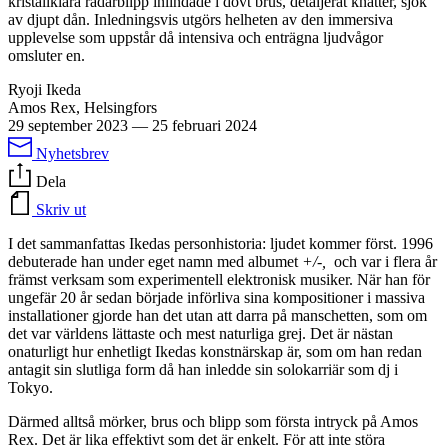
kristallklara radarblipp inlindade i dovt brus, detaljerat knatter, sjok
av djupt dån. Inledningsvis utgörs helheten av den immersiva
upplevelse som uppstår då intensiva och enträgna ljudvågor
omsluter en.
Ryoji Ikeda
Amos Rex, Helsingfors
29 september 2023
—
25 februari 2024
Nyhetsbrev
Dela
Skriv ut
I det sammanfattas Ikedas personhistoria: ljudet kommer först. 1996
debuterade han under eget namn med albumet
+/-,
och var i flera år
främst verksam som experimentell elektronisk musiker. När han för
ungefär 20 år sedan började införliva sina kompositioner i massiva
installationer gjorde han det utan att darra på manschetten, som om
det var världens lättaste och mest naturliga grej. Det är nästan
onaturligt hur enhetligt Ikedas konstnärskap är, som om han redan
antagit sin slutliga form då han inledde sin solokarriär som dj i
Tokyo.
Därmed alltså mörker, brus och blipp som första intryck på Amos
Rex. Det är lika effektivt som det är enkelt. För att inte störa