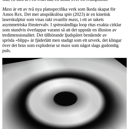
Mass
är ett av två nya platsspecifika verk som Ikeda skapat för
Amos Rex. Det mer
anspråkslösa
spin
(2023) är en kinetisk
laserskulptur som visas rakt ovanför
mass
, i ett av takets
asymmetriska fönstervalv. I
spins
oändliga loop ritas exakta cirklar
som stundvis överlappar varann så att det uppstår en illusion av
tredimensionalitet. Det tillhörande ljudspåret bestående av
spröda «blipp
»
är fjäderlätt men stadigt som ett urverk, det klingar
över det brus som exploderar ur
mass
som något slags gudomlig
puls.