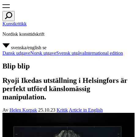
Kunstkritikk
Nordisk konsttidskrift
svenska/english
se
Dansk udgave
Norsk utgave
Svensk utgåva
International edition
Blip blip
Ryoji Ikedas utställning i Helsingfors är
perfekt utförd känslomässig
manipulation.
Av
Helen Korpak
25.10.23
Kritik
Article in English