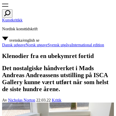
Kunstkritikk
Nordisk konsttidskrift
svenska/english
se
Dansk udgave
Norsk utgave
Svensk utgåva
International edition
Klenodier fra en ubekymret fortid
Det nostalgiske håndverket i Mads
Andreas Andreassens utstilling på ISCA
Gallery kunne vært utført når som helst
de siste hundre årene.
Av
Nicholas Norton
22.03.22
Kritik