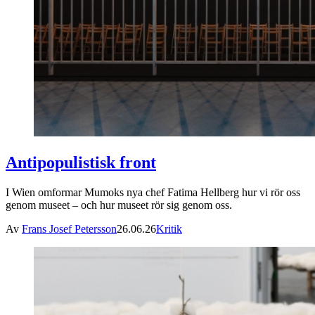
Antipopulistisk front
I Wien omformar Mumoks nya chef Fatima Hellberg hur vi rör oss
genom museet – och hur museet rör sig genom oss.
Av
Frans Josef Petersson
26.06.26
Kritik