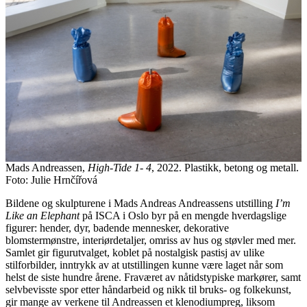
Mads Andreassen,
High-Tide 1- 4
, 2022. Plastikk, betong og metall.
Foto: Julie Hrnčířová
Bildene og skulpturene i Mads Andreas Andreassens utstilling
I’m
Like an Elephant
på ISCA i Oslo byr på en mengde hverdagslige
figurer: hender, dyr, badende mennesker, dekorative
blomstermønstre, interiørdetaljer, omriss av hus og støvler med mer.
Samlet gir figurutvalget, koblet på nostalgisk pastisj av ulike
stilforbilder, inntrykk av at utstillingen kunne være laget når som
helst de siste hundre årene. Fraværet av nåtidstypiske markører, samt
selvbevisste spor etter håndarbeid og nikk til bruks- og folkekunst,
gir mange av verkene til Andreassen et klenodiumpreg, liksom