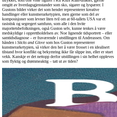
utrykket, som ofte viste figurer i Ku Klux Klan-drakter, gjerne
omgitt av hverdagsgjenstander som sko, sigarer og lyspærer. I
Gustons bilder virker det som hender representerer kreative
handlinger eller kunstnerarketypien, men gjerne som del av
komposisjoner som levner liten tvil om at 60-tallets USA var et
rasistisk og segregert samfunn, som alle i den hvite
majoritetsbefolkningen, også Guston selv, kunne tenkes å være
medskyldige i opprettholdelsen av. Noe lignende tidsportrett – eller
samtidsdiagnose – er fraværende i utstillingen til Andreassen. Om
hånden i
Sticks and Glove
som hos Guston representerer
kunstnerarketypien, så virker den her å være frosset i en idealisert
tilstand hvor konflikt og bekymring ikke får slippe inn, eller er stuet
vekk. Kanskje er det nettopp derfor utstillingen i sin helhet oppleves
som flyktig og drømmeaktig ­– tatt ut av tiden?