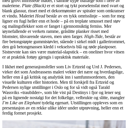
med grovt innrissede blader, i samme dype blåfarge som i flere av
maleriene.
Plate (Black)
er et stort og tykt porselensfat med svart og
blank glassur, risset med et dekormønster av spiraler som omkranser
et vindu. Maleriet
Head
består av en tykk omrisslinje – som for meg
ligner en fugl heller enn et hode – på en treplate smusset med støv
og malingsflekker som er fanget i gjennomsiktig ferniss. Mer
iøynefallende er verkets ramme, gråslitte planker risset med
blomster, tilsvarende staven, men uten farger.
High-Tide
, består av
fire betongstøpte gummistøvler, stående i sirkel midt i gallerirommet,
den grå betongmassen kledd i vekselsvis blå og røde plastposer.
Sistnevnte kan sies være material-slapstick – en oneliner hvor vitsen
er at praktisk fottøy gjengis i upraktisk materiale.
I likhet med generasjonsfeller som Liv Ertzeid og Urd J. Pedersen,
virker det som Andreassens maleri vekter det nære og hverdagslige,
heller enn å gå kritisk og analytisk inn i samfunnsordenen, den
visuelle kulturen eller historien. Men til forskjell fra Ertzeid og
Pedersen nylige utstillinger i Oslo og for så vidt også Tarald
Wassviks «traubilder», som ble vist på Destinys i fjor og lener seg
på en lignende nostalgi for det folkelige, velbrukte og slitte, mangler
I’m Like an Elephant
tydelig egenart. Utstillingen oppleves som en
presentasjon av en rekke ulike idéer under utprøvning, heller enn et
ferdig formet prosjekt.