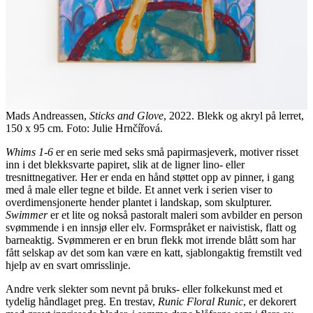
Mads Andreassen,
Sticks and Glove
, 2022. Blekk og akryl på lerret,
150 x 95 cm. Foto: Julie Hrnčířová.
Whims 1-6
er en serie med seks små papirmasjeverk, motiver risset
inn i det blekksvarte papiret, slik at de ligner lino- eller
tresnittnegativer. Her er enda en hånd støttet opp av pinner, i gang
med å male eller tegne et bilde. Et annet verk i serien viser to
overdimensjonerte hender plantet i landskap, som skulpturer.
Swimmer
er et lite og nokså pastoralt maleri som avbilder en person
svømmende i en innsjø eller elv. Formspråket er naivistisk, flatt og
barneaktig. Svømmeren er en brun flekk mot irrende blått som har
fått selskap av det som kan være en katt, sjablongaktig fremstilt ved
hjelp av en svart omrisslinje.
Andre verk slekter som nevnt på bruks- eller folkekunst med et
tydelig håndlaget preg. En trestav,
Runic Floral Runic
, er dekorert