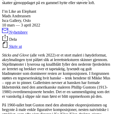
skatter gjenoppdaget på en gammel hytte eller støvete loft.
I’m Like an Elephant
Mads Andreassen
Isca Gallery, Oslo
10 mars
—
3 april 2022
Nyhetsbrev
Dela
Skriv ut
Sticks and Glove
(alle verk 2022) er et stort maleri i høydeformat,
akrylmalingen tynt påført slik at lerrettsteksturen skinner gjennom.
Skjellmønster i lyserosa og knallblått fyller den nederste fjerdedelen
av lerretet og brekker over et tapetaktig, lyserødt og gult
bladmønster som dominerer resten av komposisjonen. I forgrunnen
støttes en tegneserieaktig hvit hanske – tenk hendene til Mikke Mus
– opp av to pinner. Galleristen nevner at hansken har formale
likhetstrekk med den amerikanske maleren Phillip Gustons (1913-
1980) overdimensjonerte hender. Det er en sammenligning som det
er vanskelig å slippe når man først er blitt oppmerksom på den.
På 1960-tallet brøt Guston med den abstrakte ekspresjonismen og
begynte å male enkle figurative komposisjoner, nesten naivistiske i