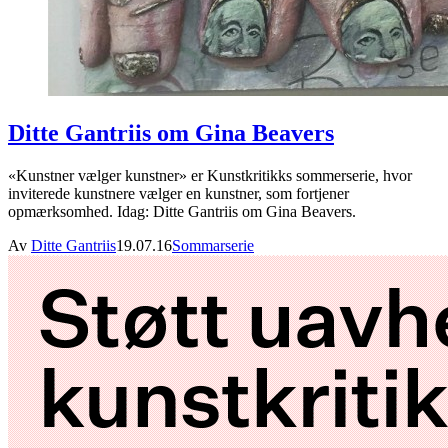
Ditte Gantriis om Gina Beavers
«Kunstner vælger kunstner» er Kunstkritikks sommerserie, hvor
inviterede kunstnere vælger en kunstner, som fortjener
opmærksomhed. Idag: Ditte Gantriis om Gina Beavers.
Av
Ditte Gantriis
19.07.16
Sommarserie