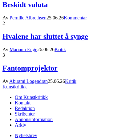
Beskidt valuta
Av
Pernille Albrethsen
25.06.26
Kommentar
2
Hvalene har sluttet å synge
Av
Mariann Enge
26.06.26
Kritik
3
Fantomprojektor
Av
Abirami Logendran
25.06.26
Kritik
Kunstkritikk
Om Kunstkritikk
Kontakt
Redaktion
Skribenter
Annonsinformation
Arkiv
Nyhetsbrev