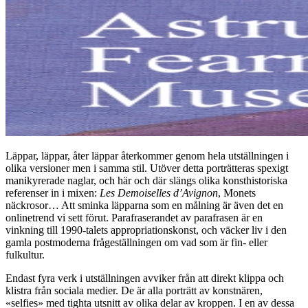
Läppar, läppar, åter läppar återkommer genom hela utställningen i
olika versioner men i samma stil. Utöver detta porträtteras spexigt
manikyrerade naglar, och här och där slängs olika konsthistoriska
referenser in i mixen:
Les Demoiselles d’Avignon
, Monets
näckrosor… Att sminka läpparna som en målning är även det en
onlinetrend vi sett förut. Parafraserandet av parafrasen är en
vinkning till 1990-talets appropriationskonst, och väcker liv i den
gamla postmoderna frågeställningen om vad som är fin- eller
fulkultur.
Endast fyra verk i utställningen avviker från att direkt klippa och
klistra från sociala medier. De är alla porträtt av konstnären,
«selfies» med tighta utsnitt av olika delar av kroppen. I en av dessa