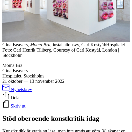
Gina Beavers,
Moma Bra
, installationsvy, Carl Kostyál/Hospitalet.
Foto: Carl Henrik Tillberg. Courtesy of Carl Kostyál, London |
Stockholm.
Moma Bra
Gina Beavers
Hospitalet, Stockholm
21 oktober
—
13 november 2022
Nyhetsbrev
Dela
Skriv ut
Stöd oberoende konstkritik idag
Kunstkritikk är gratis att läsa, men inte gratis att göra. Vi skapar en