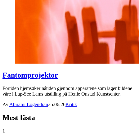
Fantomprojektor
Fortiden hjemsøker nåtiden gjennom apparatene som lager bildene
våre i Lap-See Lams utstilling på Henie Onstad Kunstsenter.
Av
Abirami Logendran
25.06.26
Kritik
Mest lästa
1