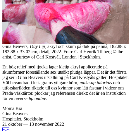
Gina Beavers,
Day Lip,
akryl och skum på duk på pannå, 182.88 x
182.88 x 33.02 cm, detalj, 2022. Foto: Carl Henrik Tillberg ©️ the
artist. Courtesy of Carl Kostyál, London | Stockholm.
En hög relief med tjocka lager kletig akryl applicerade på
skumformer föreställande sex utsökt plutiga läppar. Det är det första
jag ser i Gina Beavers utställning på Carl Kostyáls galleri Hospitalet.
Väl bevandrad i instagrams ytligare hörn,
make-up tutorials
och
utforskarflöden riktade till oss kvinnor som lätt fastnar i videor om
Prada-väsktårtor, plockar jag referensen direkt: det är en instruktion
för en
reverse lip ombre
.
Moma Bra
Gina Beavers
Hospitalet, Stockholm
21 oktober
—
13 november 2022