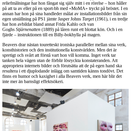
reliefmålningar har hon fångat sig själv mitt i en rörelse – hon håller
på att ta av eller på en sport-bh med «MoMA» tryckt på bröstet. I en
annan har hon på sina handleder målat av installationsbilder från sin
egen utställning på PS1 jämte Jasper Johns
Target
(1961), i en tredje
har hon avbildat bland annat Frida Kahlo och van
Goghs
Stjärnenatten
(1889) på låren runt ett blottat kön. Och i en
fjärde – instruktionen till en Billy-bokhylla på magen.
Beavers drar nästan touretteskt ironiska paralleller mellan sina verk,
konsthistorien och den institutionella konstvärlden. Men det är
spretigt och svårt att förstå vart hon vill komma. Inget verk tar
tanken hela vägen utan de förblir lösryckta konstateranden. Att
appropriera internets bilder och förutsätta att de på egen hand ska
resultera i ett djuplodande inlägg om samtiden känns tondövt. Det
finns en humor och kaxighet i alla Beavers verk, men här blir det
inte mer än barnsligt effektsökeri.