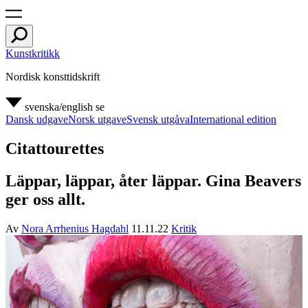
Kunstkritikk
Nordisk konsttidskrift
svenska/english
se
Dansk udgave
Norsk utgave
Svensk utgåva
International edition
Citattourettes
Läppar, läppar, åter läppar. Gina Beavers
ger oss allt.
Av
Nora Arrhenius Hagdahl
11.11.22
Kritik