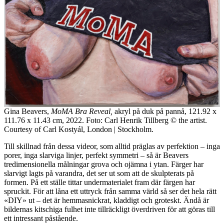
Gina Beavers,
MoMA Bra Reveal,
akryl på duk på pannå, 121.92 x
111.76 x 11.43 cm, 2022. Foto: Carl Henrik Tillberg ©️ the artist.
Courtesy of Carl Kostyál, London | Stockholm.
Till skillnad från dessa videor, som alltid präglas av perfektion – inga
porer, inga slarviga linjer, perfekt symmetri – så är Beavers
tredimensionella målningar grova och ojämna i ytan. Färger har
slarvigt lagts på varandra, det ser ut som att de skulpterats på
formen. På ett ställe tittar undermaterialet fram där färgen har
spruckit. För att låna ett uttryck från samma värld så ser det hela rätt
«DIY» ut – det är hemmasnickrat, kladdigt och groteskt. Ändå är
bildernas kitschiga fulhet inte tillräckligt överdriven för att göras till
ett intressant påstående.