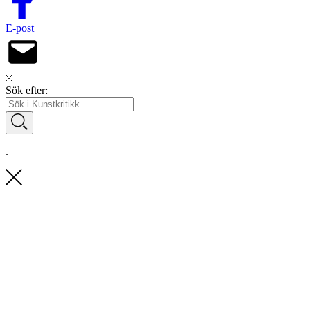
E-post
Sök efter:
.