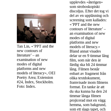
upplevdes «återigen»
som stroboskopiskt
discoljus. Efter det tog vi
del av en uppläsning och
screening som kallades:
«’PPT and the new
contours of literature’ –
an examination of new
modes of digital
platforms and new
Tan Lin, «’PPT and the
models of literacy.»
new contours of
Bland annat visades
literature’ – an
delar ur en 9 timmar lång
examination of new
film, som när den är
modes of digital
färdig ska bli 24 timmar
platforms and new
lång. Filmen består
models of literacy», OEI
enbart av fragment från
Poetry Area; Extension
olika textdokument,
#24, Index, Stockholm.
framvisade inom filmens
Foto: Index.
format. En tanke är att
du ska kunna ha den 24
timmar långa filmen
projicerad mot en vägg
hemma, som bakgrund,
som ett slags tapet, och