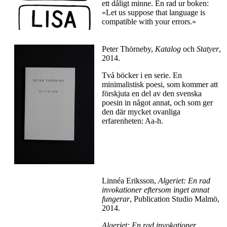
ett dåligt minne. En rad ur boken:
«Let us suppose that language is
compatible with your errors.»
Peter Thörneby,
Katalog
och
Statyer
,
2014.
Två böcker i en serie. En
minimalistisk poesi, som kommer att
förskjuta en del av den svenska
poesin in något annat, och som ger
den där mycket ovanliga
erfarenheten: Aa-h.
Linnéa Eriksson,
Algeriet: En rad
invokationer eftersom inget annat
fungerar
, Publication Studio Malmö,
2014.
Algeriet: En rad invokationer