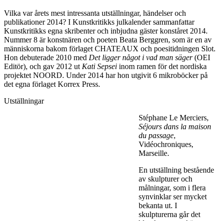
Vilka var årets mest intressanta utställningar, händelser och
publikationer 2014? I Kunstkritikks julkalender sammanfattar
Kunstkritikks egna skribenter och inbjudna gäster konståret 2014.
Nummer 8 är konstnären och poeten Beata Berggren, som är en av
människorna bakom förlaget CHATEAUX och poesitidningen Slot.
Hon debuterade 2010 med
Det ligger något i vad man säger
(OEI
Editör), och gav 2012 ut
Kati Sepsei
inom ramen för det nordiska
projektet NOORD. Under 2014 har hon utgivit 6 mikroböcker på
det egna förlaget Korrex Press.
Utställningar
Stéphane Le Merciers,
Séjours dans la maison
du passage
,
Vidéochroniques,
Marseille.
En utställning bestående
av skulpturer och
målningar, som i flera
synvinklar ser mycket
bekanta ut. I
skulpturerna går det