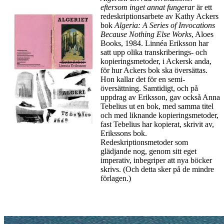
eftersom inget annat fungerar
är ett
redeskriptionsarbete av Kathy Ackers
bok
Algeria: A Series of Invocations
Because Nothing Else Works
, Aloes
Books, 1984. Linnéa Eriksson har
satt upp olika transkriberings- och
kopieringsmetoder, i Ackersk anda,
för hur Ackers bok ska översättas.
Hon kallar det för en semi-
översättning. Samtidigt, och på
uppdrag av Eriksson, gav också Anna
Tebelius ut en bok, med samma titel
och med liknande kopieringsmetoder,
fast Tebelius har kopierat, skrivit av,
Erikssons bok.
Redeskriptionsmetoder som
glädjande nog, genom sitt eget
imperativ, inbegriper att nya böcker
skrivs. (Och detta sker på de mindre
förlagen.)