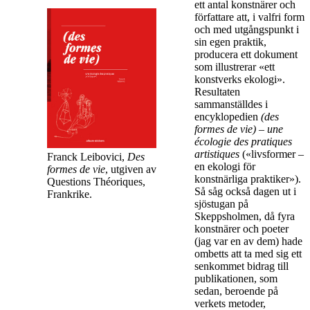
ett antal konstnärer och
författare att, i valfri form
och med utgångspunkt i
sin egen praktik,
producera ett dokument
som illustrerar «ett
konstverks ekologi».
Resultaten
sammanställdes i
encyklopedien
(des
formes de vie) – une
écologie des pratiques
artistiques
(«livsformer –
Franck Leibovici,
Des
en ekologi för
formes de vie
, utgiven av
konstnärliga praktiker»).
Questions Théoriques,
Så såg också dagen ut i
Frankrike.
sjöstugan på
Skeppsholmen, då fyra
konstnärer och poeter
(jag var en av dem) hade
ombetts att ta med sig ett
senkommet bidrag till
publikationen, som
sedan, beroende på
verkets metoder,