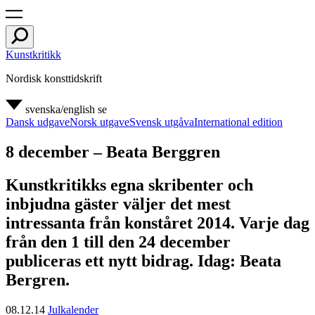
Kunstkritikk
Nordisk konsttidskrift
svenska/english
se
Dansk udgave
Norsk utgave
Svensk utgåva
International edition
8 december – Beata Berggren
Kunstkritikks egna skribenter och
inbjudna gäster väljer det mest
intressanta från konståret 2014. Varje dag
från den 1 till den 24 december
publiceras ett nytt bidrag. Idag: Beata
Bergren.
08.12.14
Julkalender