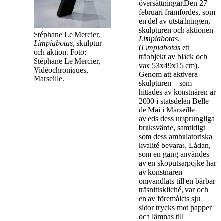
översättningar.Den 27
februari framfördes, som
en del av utställningen,
skulpturen och aktionen
Stéphane Le Mercier,
Limpiabotas
.
Limpiabotas
, skulptur
(
Limpiabotas
ett
och aktion. Foto:
träobjekt av bläck och
Stéphane Le Mercier,
vax 53x49x15 cm).
Vidéochroniques,
Genom att aktivera
Marseille.
skulpturen – som
hittades av konstnären år
2000 i statsdelen Belle
de Mai i Marseille –
avleds dess ursprungliga
bruksvärde, samtidigt
som dess ambulatoriska
kvalité bevaras. Lådan,
som en gång användes
av en skoputsarpojke har
av konstnären
omvandlats till en bärbar
träsnittskliché, var och
en av föremålets sju
sidor trycks mot papper
och lämnas till