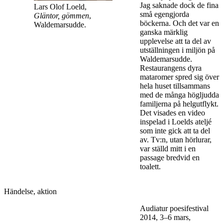
Jag saknade dock de fina
Lars Olof Loeld,
små egengjorda
Gläntor, gömmen
,
böckerna. Och det var en
Waldemarsudde.
ganska märklig
upplevelse att ta del av
utställningen i miljön på
Waldemarsudde.
Restaurangens dyra
mataromer spred sig över
hela huset tillsammans
med de många högljudda
familjerna på helgutflykt.
Det visades en video
inspelad i Loelds ateljé
som inte gick att ta del
av. Tv:n, utan hörlurar,
var ställd mitt i en
passage bredvid en
toalett.
Händelse, aktion
Audiatur poesifestival
2014, 3–6 mars,