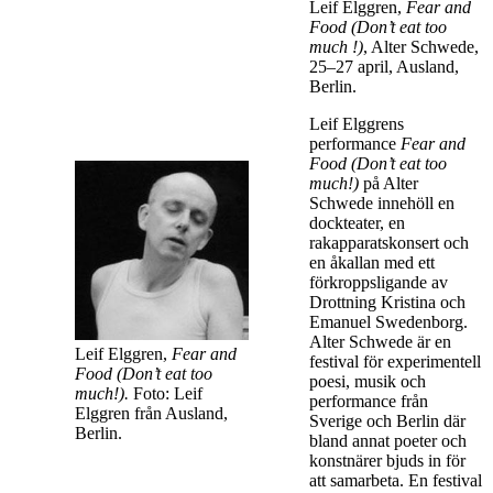
Leif Elggren,
Fear and
Food (Don’t eat too
much !)
, Alter Schwede,
25–27 april, Ausland,
Berlin.
Leif Elggrens
performance
Fear and
Food (Don’t eat too
much!)
på Alter
Schwede innehöll en
dockteater, en
rakapparatskonsert och
en åkallan med ett
förkroppsligande av
Drottning Kristina och
Emanuel Swedenborg.
Alter Schwede är en
Leif Elggren,
Fear and
festival för experimentell
Food (Don’t eat too
poesi, musik och
much!).
Foto: Leif
performance från
Elggren från Ausland,
Sverige och Berlin där
Berlin.
bland annat poeter och
konstnärer bjuds in för
att samarbeta. En festival