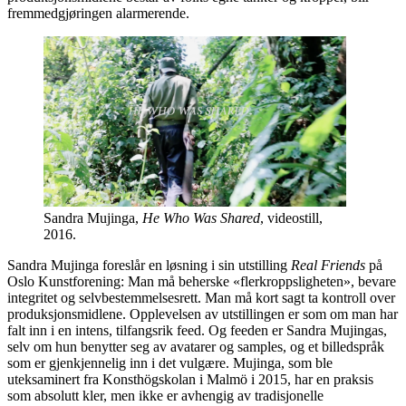
fremmedgjøringen alarmerende.
Sandra Mujinga,
He Who Was Shared
, videostill,
2016.
Sandra Mujinga foreslår en løsning i sin utstilling
Real Friends
på
Oslo Kunstforening: Man må beherske «flerkroppsligheten», bevare
integritet og selvbestemmelsesrett. Man må kort sagt ta kontroll over
produksjonsmidlene. Opplevelsen av utstillingen er som om man har
falt inn i en intens, tilfangsrik feed. Og feeden er Sandra Mujingas,
selv om hun benytter seg av avatarer og samples, og et billedspråk
som er gjenkjennelig inn i det vulgære. Mujinga, som ble
uteksaminert fra Konsthögskolan i Malmö i 2015, har en praksis
som absolutt kler, men ikke er avhengig av tradisjonelle