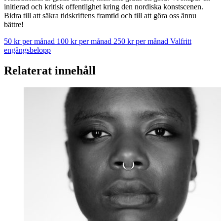
initierad och kritisk offentlighet kring den nordiska konstscenen.
Bidra till att säkra tidskriftens framtid och till att göra oss ännu
bättre!
50 kr per månad
100 kr per månad
250 kr per månad
Valfritt
engångsbelopp
Relaterat innehåll