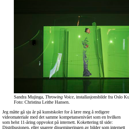
Sandra Mujinga,
Throwing Voice
, installasjonsbilde fra Oslo K
Foto: Christina Leithe Hansen.
Jeg måtte gå sju år på kunstskoler for å lære meg å redigere
videomateriale med det samme kompetansenivået som en hvilken
som helst 11-åring oppvokst på internett. Kokettering til side:
Distribusjonen, eller snarere dissemineringen av bilder som internett