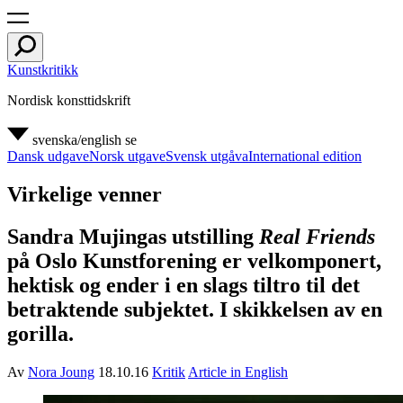
Kunstkritikk
Nordisk konsttidskrift
svenska/english
se
Dansk udgave
Norsk utgave
Svensk utgåva
International edition
Virkelige venner
Sandra Mujingas utstilling
Real Friends
på Oslo Kunstforening er velkomponert,
hektisk og ender i en slags tiltro til det
betraktende subjektet. I skikkelsen av en
gorilla.
Av
Nora Joung
18.10.16
Kritik
Article in English