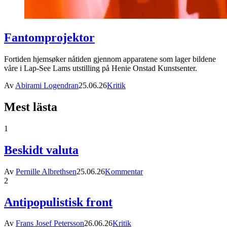
Fantomprojektor
Fortiden hjemsøker nåtiden gjennom apparatene som lager bildene
våre i Lap-See Lams utstilling på Henie Onstad Kunstsenter.
Av
Abirami Logendran
25.06.26
Kritik
Mest lästa
1
Beskidt valuta
Av
Pernille Albrethsen
25.06.26
Kommentar
2
Antipopulistisk front
Av
Frans Josef Petersson
26.06.26
Kritik