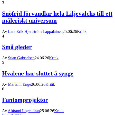
3
Snöfrid förvandlar hela Liljevalchs till ett
måleriskt universum
Av
Lars-Erik Hjertström Lappalainen
25.06.26
Kritik
4
Små gleder
Av
Stian Gabrielsen
24.06.26
Kritik
5
Hvalene har sluttet å synge
Av
Mariann Enge
26.06.26
Kritik
6
Fantomprojektor
Av
Abirami Logendran
25.06.26
Kritik