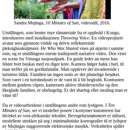
Sandra Mujinga,
10 Minutes of Sun
, videostill, 2016.
Utstillingen, som henter mye råmateriale fra et opphold i Kongo,
introduseres med installasjonen
Throwing Voice
. En videoprojisert
avatar sees gjennom vridde og delvis reflekterende
pleksiglasskulpturer.
He Who Was Shared
vises på skjerm i samme
rom, og er utstillingens eneste tradisjonelt narrative video. Den viser
en scene fra Virunga nasjonalpark. En guide leder an mens han
fekter bort buskas med en diger kniv. Kamera følger hakk i hæl, til
man treffer på en gorillafamilie. Man opplever det invaderende i
turistens blikk. Familien tar ingen notis av det plutselige besøket.
Som varer i en turistindustri er de vant til å bli beglodd. Kontrasten
mellom guidens våpen, kameraets aktive tilstedeværelse og den
likeglade familien, er ubehagelig. Er det sharing eller stealing man er
vitne til?
Da er videoarbeidene i utstillingens andre rom lystigere. I
Ten
Minutes of Sun
, ser vi modeller posere i kostymer kunstneren har
tilvirket av vest-afrikanske tekstiler. Bevegelsesmønsteret er stilisert,
modellene strekker på seg i minimalistiske koreografier til et lydspor
av Mujingas suggererende elektroniske musikk. Verksittelen spiller