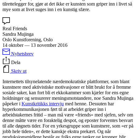
tilrettelegger for, gjør at det ikke er kunsten som griper inn i livet så
mye som at livet suges inn i en kunstig sfære.
Real Friends
Sandra Mujinga
Oslo Kunstforening, Oslo
14 oktober
—
13 november 2016
Nyhetsbrev
Dela
Skriv ut
Internettets tilsynelatende nærdemokratiske plattformer, som blant
kunstnere med aktivistiske motivasjoner er blitt brukt for å fremme
sosiale saker, kan fort bli et ekkokammer som kjæler for ens egne
holdninger og sensurerer meningsmotstandere, noe Sandra Mujinga
påpeker i
Kunstkritikks intervju
med henne. Dessuten har
hyperkommunikasjonen ført til at arbeidet griper inn i
arbeidstakernes fritid – man må være «friends» med sjefen, selv om
denne måtte være en foraktelig despot, og eposter forventes besvart
til alle døgnets tider. For en yrkesgruppe som kunstnere, som «er på
jobb hele tiden», er dette kanskje ekstra prekært. Og når
produksjonsmidlene består av folks egne tanker og kropper, blir