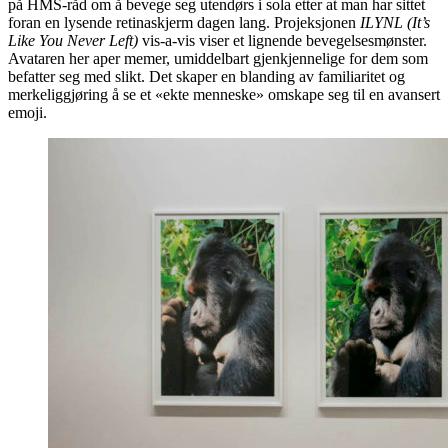
på HMS-råd om å bevege seg utendørs i sola etter at man har sittet
foran en lysende retinaskjerm dagen lang. Projeksjonen
ILYNL (It’s
Like You Never Left)
vis-a-vis viser et lignende bevegelsesmønster.
Avataren her aper memer, umiddelbart gjenkjennelige for dem som
befatter seg med slikt. Det skaper en blanding av familiaritet og
merkeliggjøring å se et «ekte menneske» omskape seg til en avansert
emoji.