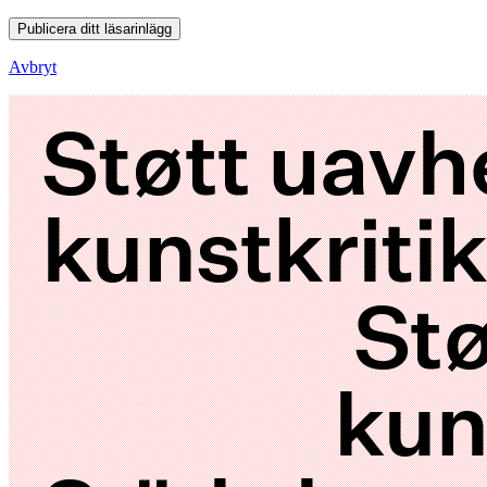
Publicera ditt läsarinlägg
Avbryt