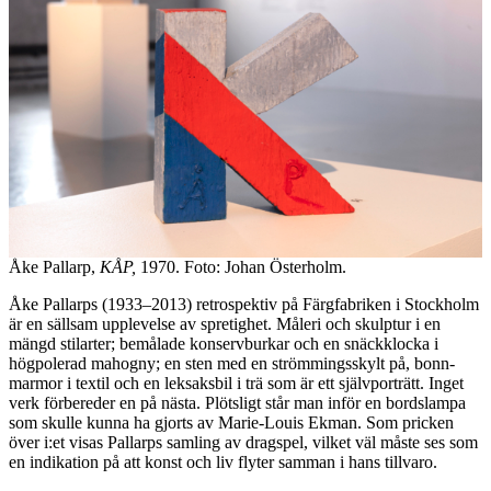
Åke Pallarp,
KÅP,
1970. Foto: Johan Österholm.
Åke Pallarps (1933–2013) retrospektiv på Färgfabriken i Stockholm
är en sällsam upplevelse av spretighet. Måleri och skulptur i en
mängd stilarter; bemålade konservburkar och en snäckklocka i
högpolerad mahogny; en sten med en strömmingsskylt på, bonn-
marmor i textil och en leksaksbil i trä som är ett självporträtt. Inget
verk förbereder en på nästa. Plötsligt står man inför en bordslampa
som skulle kunna ha gjorts av Marie-Louis Ekman. Som pricken
över i:et visas Pallarps samling av dragspel, vilket väl måste ses som
en indikation på att konst och liv flyter samman i hans tillvaro.