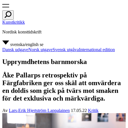
Kunstkritikk
Nordisk konsttidskrift
svenska/english
se
Dansk udgave
Norsk utgave
Svensk utgåva
International edition
Upprymdhetens barnmorska
Åke Pallarps retrospektiv på
Färgfabriken ger oss skäl att omvärdera
en doldis som gick på tvärs mot smaken
för det exklusiva och märkvärdiga.
Av
Lars-Erik Hjertström Lappalainen
17.05.22
Kritik