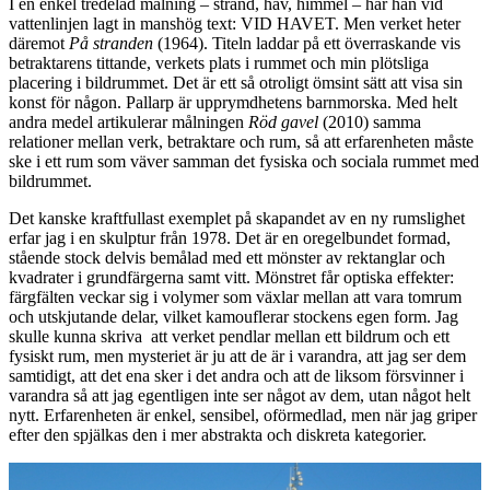
I en enkel tredelad målning – strand, hav, himmel – har han vid
vattenlinjen lagt in manshög text: VID HAVET. Men verket heter
däremot
På stranden
(1964). Titeln laddar på ett överraskande vis
betraktarens tittande, verkets plats i rummet och min plötsliga
placering i bildrummet. Det är ett så otroligt ömsint sätt att visa sin
konst för någon. Pallarp är upprymdhetens barnmorska. Med helt
andra medel artikulerar målningen
Röd gavel
(2010) samma
relationer mellan verk, betraktare och rum, så att erfarenheten måste
ske i ett rum som väver samman det fysiska och sociala rummet med
bildrummet.
Det kanske kraftfullast exemplet på skapandet av en ny rumslighet
erfar jag i en skulptur från 1978. Det är en oregelbundet formad,
stående stock delvis bemålad med ett mönster av rektanglar och
kvadrater i grundfärgerna samt vitt. Mönstret får optiska effekter:
färgfälten veckar sig i volymer som växlar mellan att vara tomrum
och utskjutande delar, vilket kamouflerar stockens egen form. Jag
skulle kunna skriva att verket pendlar mellan ett bildrum och ett
fysiskt rum, men mysteriet är ju att de är i varandra, att jag ser dem
samtidigt, att det ena sker i det andra och att de liksom försvinner i
varandra så att jag egentligen inte ser något av dem, utan något helt
nytt. Erfarenheten är enkel, sensibel, oförmedlad, men när jag griper
efter den spjälkas den i mer abstrakta och diskreta kategorier.