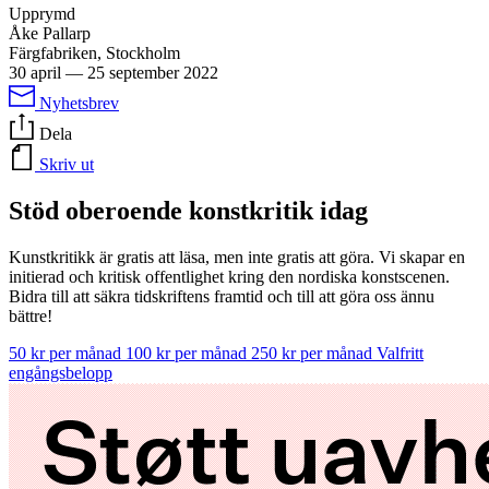
Upprymd
Åke Pallarp
Färgfabriken, Stockholm
30 april
—
25 september 2022
Nyhetsbrev
Dela
Skriv ut
Stöd oberoende konstkritik idag
Kunstkritikk är gratis att läsa, men inte gratis att göra. Vi skapar en
initierad och kritisk offentlighet kring den nordiska konstscenen.
Bidra till att säkra tidskriftens framtid och till att göra oss ännu
bättre!
50 kr per månad
100 kr per månad
250 kr per månad
Valfritt
engångsbelopp