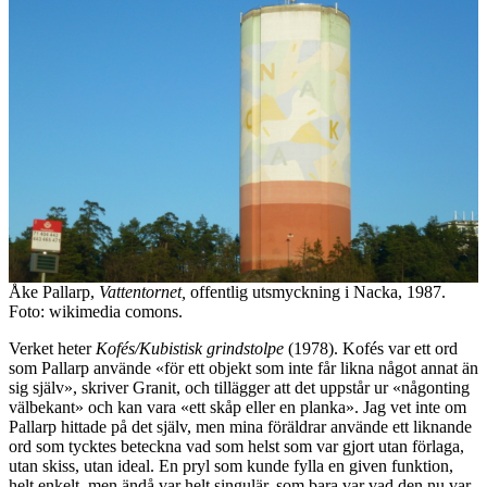
Åke Pallarp,
Vattentornet,
offentlig utsmyckning i Nacka, 1987.
Foto: wikimedia comons.
Verket heter
Kofés/Kubistisk grindstolpe
(1978). Kofés var ett ord
som Pallarp använde «för ett objekt som inte får likna något annat än
sig själv», skriver Granit, och tillägger att det uppstår ur «någonting
välbekant» och kan vara «ett skåp eller en planka». Jag vet inte om
Pallarp hittade på det själv, men mina föräldrar använde ett liknande
ord som tycktes beteckna vad som helst som var gjort utan förlaga,
utan skiss, utan ideal. En pryl som kunde fylla en given funktion,
helt enkelt, men ändå var helt singulär, som bara var vad den nu var.