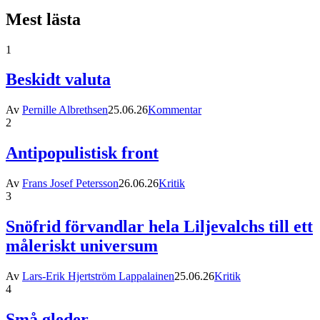
Mest lästa
1
Beskidt valuta
Av
Pernille Albrethsen
25.06.26
Kommentar
2
Antipopulistisk front
Av
Frans Josef Petersson
26.06.26
Kritik
3
Snöfrid förvandlar hela Liljevalchs till ett
måleriskt universum
Av
Lars-Erik Hjertström Lappalainen
25.06.26
Kritik
4
Små gleder