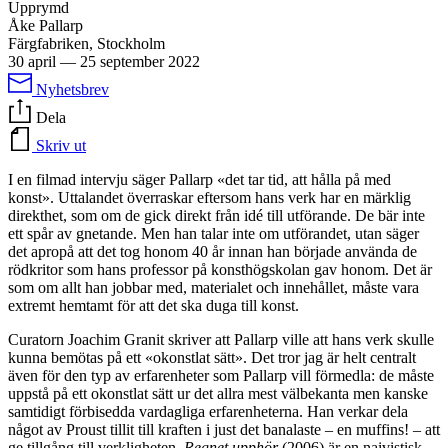
Upprymd
Åke Pallarp
Färgfabriken, Stockholm
30 april
—
25 september 2022
Nyhetsbrev
Dela
Skriv ut
I en filmad intervju säger Pallarp «det tar tid, att hålla på med
konst». Uttalandet överraskar eftersom hans verk har en märklig
direkthet, som om de gick direkt från idé till utförande. De bär inte
ett spår av gnetande. Men han talar inte om utförandet, utan säger
det apropå att det tog honom 40 år innan han började använda de
rödkritor som hans professor på konsthögskolan gav honom. Det är
som om allt han jobbar med, materialet och innehållet, måste vara
extremt hemtamt för att det ska duga till konst.
Curatorn Joachim Granit skriver att Pallarp ville att hans verk skulle
kunna bemötas på ett «okonstlat sätt». Det tror jag är helt centralt
även för den typ av erfarenheter som Pallarp vill förmedla: de måste
uppstå på ett okonstlat sätt ur det allra mest välbekanta men kanske
samtidigt förbisedda vardagliga erfarenheterna. Han verkar dela
något av Proust tillit till kraften i just det banalaste – en muffins! – att
ge tillgång till verkligheten.
Regnet upphör
(2006) är en naivistisk