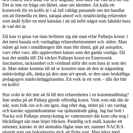
Det är inte en fråga om likhet, utan om identitet. Att kalla ett
konstverk för en kofés är i så fall väldigt passande om det handlar
om att förmedla en liten, närapå amorf och omärkvärdig erfarenhet
som ändå fyller en med känslan i att stå inför något som faktiskt bara
är vad det är.
Då kan vi gissa var man befinner sig när man erfar Pallarps konst: i
det mest banala och vardagliga erfarenhetsrummet och -tiden. Man
måste gå runt i utställningen tills man blir disträ, går på autopilot,
varv efter varv, tills upplevelsen känns som det gamla vanliga. Då
kan det smälla till! Då väcker Pallarps konst en Emersonsk
fascination, tacksamhet och vördnad inför det som bara är som det
är. Man måste komma till att se konsten utan att den är någonting
märkvärdigt alls, tänka på den utan
art speak
, se den utan beskäftiga
pedagogers märkvärdiggöranden. Ett verk är ett verk – tills det blir
en kofés!
Hur svårt är det inte att få till den erfarenheten i en konstutställning?
Inte undra på att Pallarp gjorde offentlig konst. Verk som står där de
står, som folk om och om igen, dag efter dag, stöter på i sin vardag
och kanske uppmärksammar var sjuhundrade gång. Jag har bott i
Nacka och Pallarps utsmyckning av vattentornet där kom ofta nog i
blickfånget när man höjer blicken. Pastellig och snäll, kanske ett
mönster, kanske är det abstrakta fåglar man ser, namnet NACKA
utspritt som om bokstäverna gick att flytta runt. Man leker med