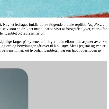
. Navnet ledsages imidlertid av følgende brutale replikk:
No, No… I
elv som en druknet mann, har vi visst at fotografiet lyver, eller – for
e, identitet og representasjon.
rskjellige farger på øynene, erfaringer innimellom animasjoner av enkle
g ord og betydninger går over til å bli støy. Mens jeg står og venter
 begrensninger, og hvordan identiteten vår går tapt i overfloden av