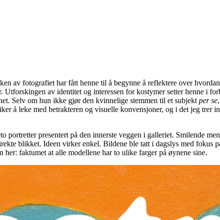
ken av fotografiet har fått henne til å begynne å reflektere over hvordan
ter. Utforskingen av identitet og interessen for kostymer setter henne 
ghet. Selv om hun ikke gjør den kvinnelige stemmen til et subjekt
per se
ker å leke med betrakteren og visuelle konvensjoner, og i det jeg trer in
portretter presentert på den innerste veggen i galleriet. Smilende menn
irekte blikket. Ideen virker enkel. Bildene ble tatt i dagslys med fokus p
en her: faktumet at alle modellene har to ulike farger på øynene sine.