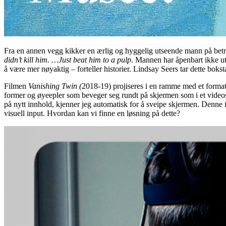
Fra en annen vegg kikker en ærlig og hyggelig utseende mann på betrakt
didn’t kill him. …Just beat him to a pulp
. Mannen har åpenbart ikke uts
å være mer nøyaktig – forteller historier. Lindsay Seers tar dette boks
Filmen
Vanishing Twin (
2018-19) projiseres i en ramme med et format 
former og øyeepler som beveger seg rundt på skjermen som i et videosp
på nytt innhold, kjenner jeg automatisk for å sveipe skjermen. Denne 
visuell input. Hvordan kan vi finne en løsning på dette?