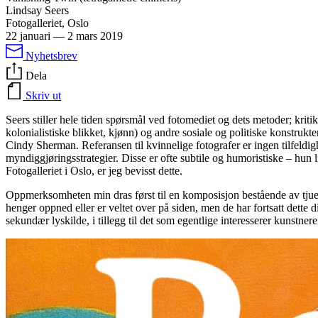
Lindsay Seers
Fotogalleriet, Oslo
22 januari
—
2 mars 2019
Nyhetsbrev
Dela
Skriv ut
Seers stiller hele tiden spørsmål ved fotomediet og dets metoder; kritik
kolonialistiske blikket, kjønn) og andre sosiale og politiske konstruk
Cindy Sherman. Referansen til kvinnelige fotografer er ingen tilfeldi
myndiggjøringsstrategier. Disse er ofte subtile og humoristiske – hun li
Fotogalleriet i Oslo, er jeg bevisst dette.
Oppmerksomheten min dras først til en komposisjon bestående av tjueto 
henger oppned eller er veltet over på siden, men de har fortsatt dette d
sekundær lyskilde, i tillegg til det som egentlige interesserer kunstner