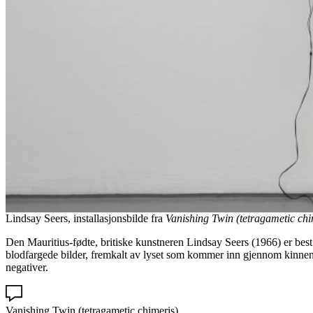
Lindsay Seers, installasjonsbilde fra
Vanishing Twin (tetragametic chi
Den Mauritius-fødte, britiske kunstneren Lindsay Seers (1966) er best k
blodfargede bilder, fremkalt av lyset som kommer inn gjennom kinnene.
negativer.
Vanishing Twin (tetragametic chimeris)