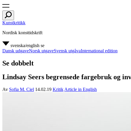
Kunstkritikk
Nordisk konsttidskrift
svenska/english
se
Dansk udgave
Norsk utgave
Svensk utgåva
International edition
Se dobbelt
Lindsay Seers begrensede fargebruk og inver
Av
Sofia M. Ciel
14.02.19
Kritik
Article in English