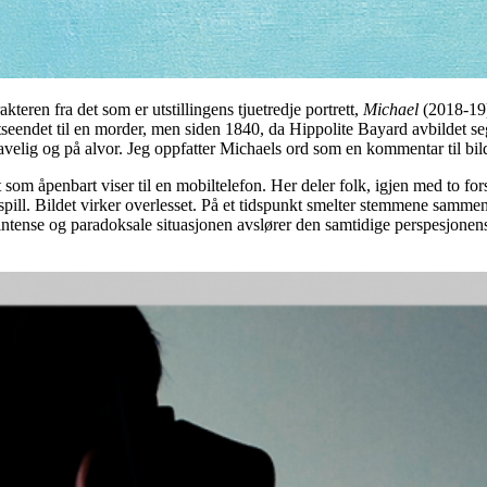
eren fra det som er utstillingens tjuetredje portrett,
Michael
(2018-19)
eendet til en morder, men siden 1840, da Hippolite Bayard avbildet seg s
tavelig og på alvor. Jeg oppfatter Michaels ord som en kommentar til bild
som åpenbart viser til en mobiltelefon. Her deler folk, igjen med to fo
ill. Bildet virker overlesset. På et tidspunkt smelter stemmene sammen o
intense og paradoksale situasjonen avslører den samtidige perspesjonens