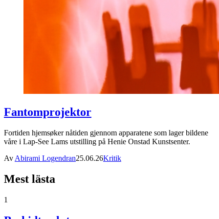
Fantomprojektor
Fortiden hjemsøker nåtiden gjennom apparatene som lager bildene
våre i Lap-See Lams utstilling på Henie Onstad Kunstsenter.
Av
Abirami Logendran
25.06.26
Kritik
Mest lästa
1