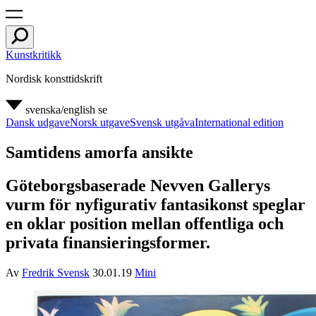
Kunstkritikk
Nordisk konsttidskrift
svenska/english
se
Dansk udgave
Norsk utgave
Svensk utgåva
International edition
Samtidens amorfa ansikte
Göteborgsbaserade Nevven Gallerys
vurm för nyfigurativ fantasikonst speglar
en oklar position mellan offentliga och
privata finansieringsformer.
Av
Fredrik Svensk
30.01.19
Mini