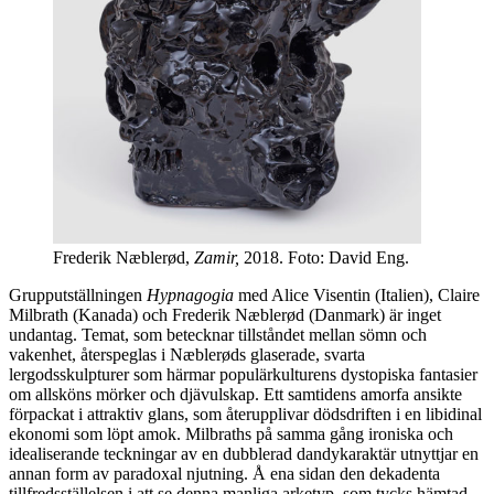
Frederik Næblerød,
Zamir,
2018. Foto: David Eng.
Grupputställningen
Hypnagogia
med Alice Visentin (Italien), Claire
Milbrath (Kanada) och Frederik Næblerød (Danmark) är inget
undantag. Temat, som betecknar tillståndet mellan sömn och
vakenhet, återspeglas i Næblerøds glaserade, svarta
lergodsskulpturer som härmar populärkulturens dystopiska fantasier
om allsköns mörker och djävulskap. Ett samtidens amorfa ansikte
förpackat i attraktiv glans, som återupplivar dödsdriften i en libidinal
ekonomi som löpt amok. Milbraths på samma gång ironiska och
idealiserande teckningar av en dubblerad dandykaraktär utnyttjar en
annan form av paradoxal njutning. Å ena sidan den dekadenta
tillfredsställelsen i att se denna manliga arketyp, som tycks hämtad