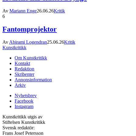
Av
Mariann Enge
26.06.26
Kritik
6
Fantomprojektor
Av
Abirami Logendran
25.06.26
Kritik
Kunstkritikk
Om Kunstkritikk
Kontakt
Redaktion
Skribenter
Annonsinformation
Arkiv
Nyhetsbrev
Facebook
Instagram
Kunstkritikk utgis av
Stiftelsen Kunstkritikk
Svensk redaktör:
Frans Josef Petersson