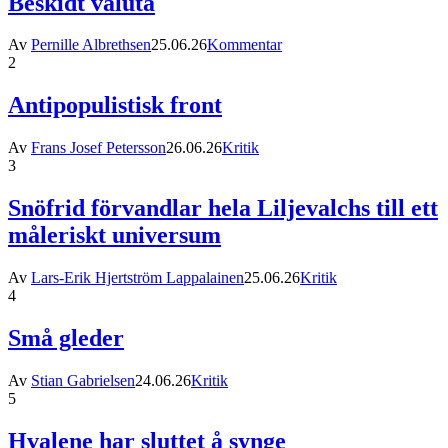
Beskidt valuta
Av
Pernille Albrethsen
25.06.26
Kommentar
2
Antipopulistisk front
Av
Frans Josef Petersson
26.06.26
Kritik
3
Snöfrid förvandlar hela Liljevalchs till ett
måleriskt universum
Av
Lars-Erik Hjertström Lappalainen
25.06.26
Kritik
4
Små gleder
Av
Stian Gabrielsen
24.06.26
Kritik
5
Hvalene har sluttet å synge