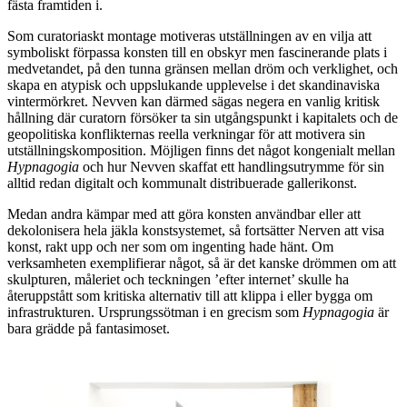
fästa framtiden i.
Som curatoriaskt montage motiveras utställningen av en vilja att
symboliskt förpassa konsten till en obskyr men fascinerande plats i
medvetandet, på den tunna gränsen mellan dröm och verklighet, och
skapa en atypisk och uppslukande upplevelse i det skandinaviska
vintermörkret. Nevven kan därmed sägas negera en vanlig kritisk
hållning där curatorn försöker ta sin utgångspunkt i kapitalets och de
geopolitiska konflikternas reella verkningar för att motivera sin
utställningskomposition. Möjligen finns det något kongenialt mellan
Hypnagogia
och hur Nevven skaffat ett handlingsutrymme för sin
alltid redan digitalt och kommunalt distribuerade gallerikonst.
Medan andra kämpar med att göra konsten användbar eller att
dekolonisera hela jäkla konstsystemet, så fortsätter Nerven att visa
konst, rakt upp och ner som om ingenting hade hänt. Om
verksamheten exemplifierar något, så är det kanske drömmen om att
skulpturen, måleriet och teckningen ’efter internet’ skulle ha
återuppstått som kritiska alternativ till att klippa i eller bygga om
infrastrukturen. Ursprungssötman i en grecism som
Hypnagogia
är
bara grädde på fantasimoset.