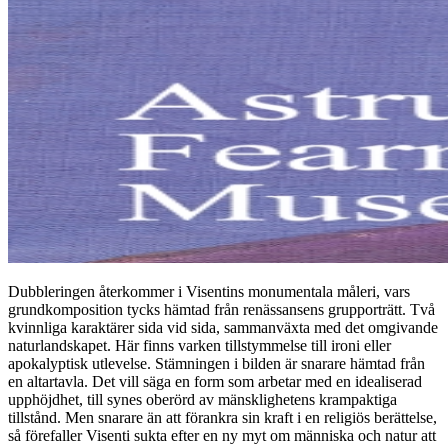
Dubbleringen återkommer i Visentins monumentala måleri, vars
grundkomposition tycks hämtad från renässansens grupporträtt. Två
kvinnliga karaktärer sida vid sida, sammanväxta med det omgivande
naturlandskapet. Här finns varken tillstymmelse till ironi eller
apokalyptisk utlevelse. Stämningen i bilden är snarare hämtad från
en altartavla. Det vill säga en form som arbetar med en idealiserad
upphöjdhet, till synes oberörd av mänsklighetens krampaktiga
tillstånd. Men snarare än att förankra sin kraft i en religiös berättelse,
så förefaller Visenti sukta efter en ny myt om människa och natur att