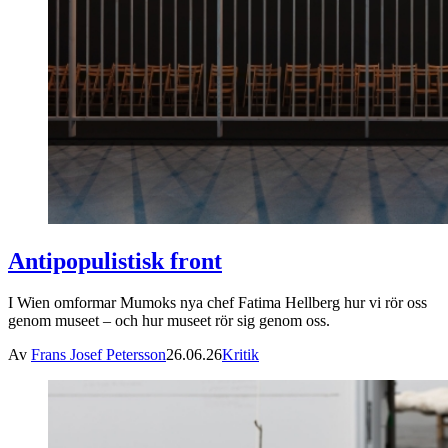
Antipopulistisk front
I Wien omformar Mumoks nya chef Fatima Hellberg hur vi rör oss
genom museet – och hur museet rör sig genom oss.
Av
Frans Josef Petersson
26.06.26
Kritik