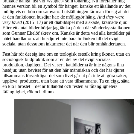
brukade hänga just vid «Äpplet» som tonåring. Nu förefaller mig
hennes version bli en symbol för hänget, kanske ett åkallande av det,
möjligtvis en bön om samvaro. I utställningen får man för sig att det
är den funktionen husdjur har: de möjliggör häng.
And they were
very loved
(2015–17) är ett diabildspel med älskade, kramade djur.
Efter ett antal bilder börjar jag tänka på den där sönderkyssta ikonen
som Gunnar Ekelöf skrev om. Kanske är detta vad alla kattbilder på
nätet handlar om: att husdjuret inte bara är länken till det evigt
sociala, utan dessutom inkarnerar det när den blir omhändertagen.
Fast här rör det sig inte om en teologisk estetik kring ikoner, utan en
sociologisk bildpraktik som är en del av det evigt socialas
produktion, dagligen. Det vi ser i kattbilderna är inte någons fina
husdjur, utan beviset för att den här människan och det här djuret
tillsammans förverkligar det som livet går ut på: inte att göra saker,
uppleva, producera, utan bara att vara tillsammans. Ta en cigg, sätta
en klo i bröstet – det är fulländat och resten är fåfängligheters
fåfänglighet, rök och dimma.