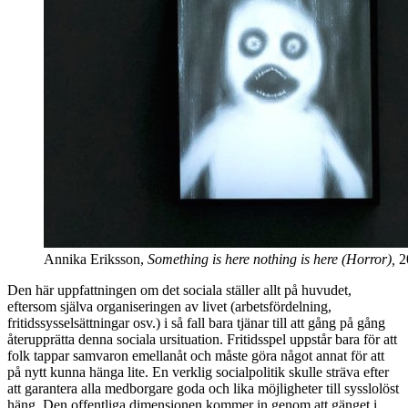
Annika Eriksson,
Something is here nothing is here (Horror),
2
Den här uppfattningen om det sociala ställer allt på huvudet,
eftersom själva organiseringen av livet (arbetsfördelning,
fritidssysselsättningar osv.) i så fall bara tjänar till att gång på gång
återupprätta denna sociala ursituation. Fritidsspel uppstår bara för att
folk tappar samvaron emellanåt och måste göra något annat för att
på nytt kunna hänga lite. En verklig socialpolitik skulle sträva efter
att garantera alla medborgare goda och lika möjligheter till sysslolöst
häng. Den offentliga dimensionen kommer in genom att gänget i