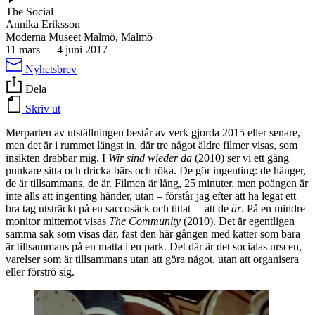
The Social
Annika Eriksson
Moderna Museet Malmö, Malmö
11 mars
—
4 juni 2017
Nyhetsbrev
Dela
Skriv ut
Merparten av utställningen består av verk gjorda 2015 eller senare,
men det är i rummet längst in, där tre något äldre filmer visas, som
insikten drabbar mig. I
Wir sind wieder da
(2010) ser vi ett gäng
punkare sitta och dricka bärs och röka. De gör ingenting: de hänger,
de är tillsammans, de är. Filmen är lång, 25 minuter, men poängen är
inte alls att ingenting händer, utan – förstår jag efter att ha legat ett
bra tag utsträckt på en saccosäck och tittat – att de
är
. På en mindre
monitor mittemot visas
The Community
(2010). Det är egentligen
samma sak som visas där, fast den här gången med katter som bara
är tillsammans på en matta i en park. Det där är det socialas urscen,
varelser som är tillsammans utan att göra något, utan att organisera
eller förströ sig.