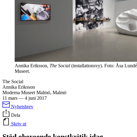
Annika Eriksson,
The Social
(installationsvy). Foto: Åsa Lun
Museet.
The Social
Annika Eriksson
Moderna Museet Malmö, Malmö
11 mars
—
4 juni 2017
Nyhetsbrev
Dela
Skriv ut
Stöd oberoende konstkritik idag