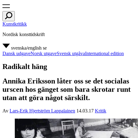
Kunstkritikk
Nordisk konsttidskrift
svenska/english
se
Dansk udgave
Norsk utgave
Svensk utgåva
International edition
Radikalt häng
Annika Eriksson låter oss se det socialas
urscen hos gänget som bara skrotar runt
utan att göra något särskilt.
Av
Lars-Erik Hjertström Lappalainen
14.03.17
Kritik