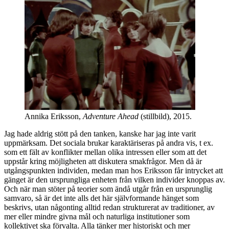
Annika Eriksson,
Adventure Ahead
(stillbild), 2015.
Jag hade aldrig stött på den tanken, kanske har jag inte varit
uppmärksam. Det sociala brukar karaktäriseras på andra vis, t ex.
som ett fält av konflikter mellan olika intressen eller som att det
uppstår kring möjligheten att diskutera smakfrågor. Men då är
utgångspunkten individen, medan man hos Eriksson får intrycket att
gänget är den ursprungliga enheten från vilken individer knoppas av.
Och när man stöter på teorier som ändå utgår från en ursprunglig
samvaro, så är det inte alls det här självformande hänget som
beskrivs, utan någonting alltid redan strukturerat av traditioner, av
mer eller mindre givna mål och naturliga institutioner som
kollektivet ska förvalta. Alla tänker mer historiskt och mer