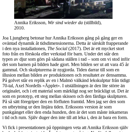
Annika Eriksson,
Wir sind wieder da
(stillbild),
2010.
Joa Ljungberg betonar hur Annika Eriksson gång på gång ger en
oväntad dynamik åt tidsdimensionerna. Detta är särskilt frapperande
i den nya installationen,
The Social
(2017). Det är ett mycket stort
foto från en förskola eller verkstad för barn. Under det står den
typen av djur som görs på sådana ställen i rad – som om vi stod inför
det som barnen på bilden hade gjort. Men bilden ser ut att vara 45 år
gammal. Och skulpturerna är nygjorda. Tiden darrar till som en
illusion mellan bilden av produktionen och resultatet av densamma.
På golvet står en replik av en i Malmö välkänd lekskulptur från tidigt
70-tal, Axel Nordells «Äpplet». I utställningen är den lite större än
originalet, och i ett material som märkligt nog ser bräckligt ut. Det är
som en prototyp, ett steg mellan skissen och den färdiga skulpturen.
På så sätt föregriper den en förfluten framtid. Men jag ser den som
en utbrytning ur den linjära tiden. Erikssons version är som
punkgänget eller den enda hunden, den är det som måste inkarneras
i tid och rum. Själv duger den inte till att leka i, den är bara en form.
Vi fick i presentationen på öppningen veta att Annika Eriksson själv