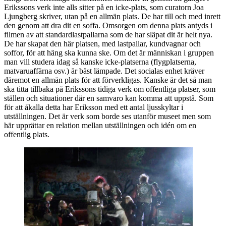
Erikssons verk inte alls sitter på en icke-plats, som curatorn Joa
Ljungberg skriver, utan på en allmän plats. De har till och med inrett
den genom att dra dit en soffa. Omsorgen om denna plats antyds i
filmen av att standardlastpallarna som de har släpat dit är helt nya.
De har skapat den här platsen, med lastpallar, kundvagnar och
soffor, för att häng ska kunna ske. Om det är människan i gruppen
man vill studera idag så kanske icke-platserna (flygplatserna,
matvaruaffärna osv.) är bäst lämpade. Det socialas enhet kräver
däremot en allmän plats för att förverkligas. Kanske är det så man
ska titta tillbaka på Erikssons tidiga verk om offentliga platser, som
ställen och situationer där en samvaro kan komma att uppstå. Som
för att åkalla detta har Eriksson med ett antal ljusskyltar i
utställningen. Det är verk som borde ses utanför museet men som
här upprättar en relation mellan utställningen och idén om en
offentlig plats.