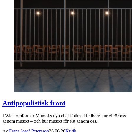
Antipopulistisk front
I Wien omformar Mumoks nya chef Fatima Hellberg hur vi rör oss
genom museet – och hur museet rör sig genom oss.
Av
Frans Josef Petersson
26.06.26
Kritik