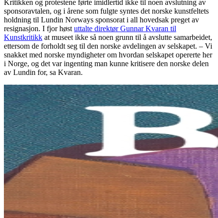
Kritikken og protestene førte imidlertid ikke til noen avslutning av
sponsoravtalen, og i årene som fulgte syntes det norske kunstfeltets
holdning til Lundin Norways sponsorat i all hovedsak preget av
resignasjon. I fjor høst
uttalte direktør Gunnar Kvaran til
Kunstkritikk
at museet ikke så noen grunn til å avslutte samarbeidet,
ettersom de forholdt seg til den norske avdelingen av selskapet. – Vi
snakket med norske myndigheter om hvordan selskapet opererte her
i Norge, og det var ingenting man kunne kritisere den norske delen
av Lundin for, sa Kvaran.