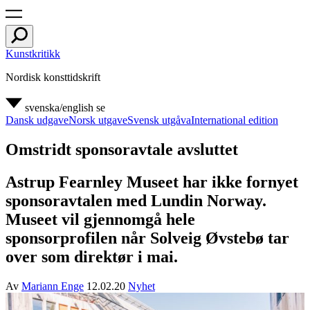
Kunstkritikk
Nordisk konsttidskrift
svenska/english
se
Dansk udgave
Norsk utgave
Svensk utgåva
International edition
Omstridt sponsoravtale avsluttet
Astrup Fearnley Museet har ikke fornyet
sponsoravtalen med Lundin Norway.
Museet vil gjennomgå hele
sponsorprofilen når Solveig Øvstebø tar
over som direktør i mai.
Av
Mariann Enge
12.02.20
Nyhet