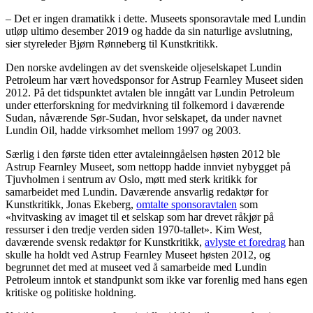
– Det er ingen dramatikk i dette. Museets sponsoravtale med Lundin
utløp ultimo desember 2019 og hadde da sin naturlige avslutning,
sier styreleder Bjørn Rønneberg til Kunstkritikk.
Den norske avdelingen av det svenskeide oljeselskapet Lundin
Petroleum har vært hovedsponsor for Astrup Fearnley Museet siden
2012. På det tidspunktet avtalen ble inngått var Lundin Petroleum
under etterforskning for medvirkning til folkemord i daværende
Sudan, nåværende Sør-Sudan, hvor selskapet, da under navnet
Lundin Oil, hadde virksomhet mellom 1997 og 2003.
Særlig i den første tiden etter avtaleinngåelsen høsten 2012 ble
Astrup Fearnley Museet, som nettopp hadde innviet nybygget på
Tjuvholmen i sentrum av Oslo, møtt med sterk kritikk for
samarbeidet med Lundin. Daværende ansvarlig redaktør for
Kunstkritikk, Jonas Ekeberg,
omtalte sponsoravtalen
som
«hvitvasking av imaget til et selskap som har drevet råkjør på
ressurser i den tredje verden siden 1970-tallet». Kim West,
daværende svensk redaktør for Kunstkritikk,
avlyste et foredrag
han
skulle ha holdt ved Astrup Fearnley Museet høsten 2012, og
begrunnet det med at museet ved å samarbeide med Lundin
Petroleum inntok et standpunkt som ikke var forenlig med hans egen
kritiske og politiske holdning.