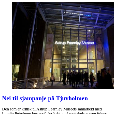
Nei til sjampanje på Tjuvholmen
Den som er kritisk til Astrup Fearnley Museets samarbeid med
Lundin Petroleum bør avstå fra å delta på mottakelsen som følger