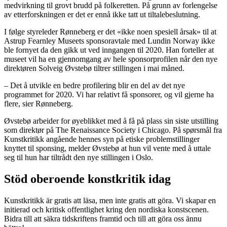
medvirkning til grovt brudd på folkeretten. På grunn av forlengelse
av etterforskningen er det er ennå ikke tatt ut tiltalebeslutning.
I følge styreleder Rønneberg er det «ikke noen spesiell årsak» til at
Astrup Fearnley Museets sponsoravtale med Lundin Norway ikke
ble fornyet da den gikk ut ved inngangen til 2020. Han forteller at
museet vil ha en gjennomgang av hele sponsorprofilen når den nye
direktøren Solveig Øvstebø tiltrer stillingen i mai måned.
– Det å utvikle en bedre profilering blir en del av det nye
programmet for 2020. Vi har relativt få sponsorer, og vil gjerne ha
flere, sier Rønneberg.
Øvstebø arbeider for øyeblikket med å få på plass sin siste utstilling
som direktør på The Renaissance Society i Chicago. På spørsmål fra
Kunstkritikk angående hennes syn på etiske problemstillinger
knyttet til sponsing, melder Øvstebø at hun vil vente med å uttale
seg til hun har tiltrådt den nye stillingen i Oslo.
Stöd oberoende konstkritik idag
Kunstkritikk är gratis att läsa, men inte gratis att göra. Vi skapar en
initierad och kritisk offentlighet kring den nordiska konstscenen.
Bidra till att säkra tidskriftens framtid och till att göra oss ännu