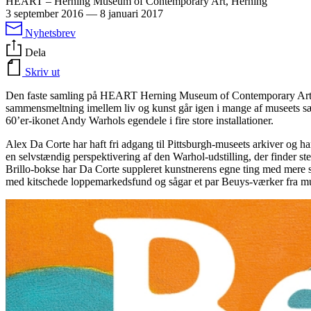
HEART – Herning Museum of Contemporary Art, Herning
3 september 2016
—
8 januari 2017
Nyhetsbrev
Dela
Skriv ut
Den faste samling på HEART Herning Museum of Contemporary Art ce
sammensmeltning imellem liv og kunst går igen i mange af museets sæ
60’er-ikonet Andy Warhols egendele i fire store installationer.
Alex Da Corte har haft fri adgang til Pittsburgh-museets arkiver og har 
en selvstændig perspektivering af den Warhol-udstilling, der finder st
Brillo-bokse har Da Corte suppleret kunstnerens egne ting med mere sam
med kitschede loppemarkedsfund og sågar et par Beuys-værker fra mu