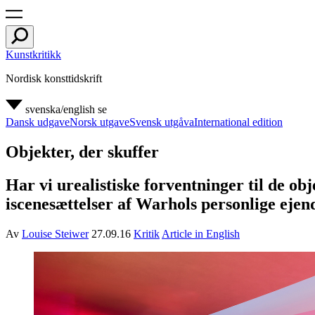
Kunstkritikk
Nordisk konsttidskrift
svenska/english
se
Dansk udgave
Norsk utgave
Svensk utgåva
International edition
Objekter, der skuffer
Har vi urealistiske forventninger til de o
iscenesættelser af Warhols personlige ejen
Av
Louise Steiwer
27.09.16
Kritik
Article in English