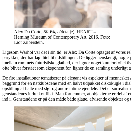
Alex Da Corte,
50 Wigs
(detalje), HEART –
Herning Museum of Contemporary Art, 2016. Foto:
Lior Zilberstein.
Ligesom Warhol var det i sin tid, er Alex Da Corte optaget af vores re
parykker, der har lagt titel til udstillingen. De ligger henslængt, no
imellem rummets futuristiske glathed, der ligner noget kuratorkollekt
ofte bliver forstået som eksponent for, ligner de en samling underligt ta
De fire installationer tematiserer på elegant vis aspekter af mennesk
baggrund for en natklubscene med en halvt udpakket diskokugle i dia
opstilling af hatte med slør og andre intime ejendele. Det er surreal
genstandenes indre konflikt. Man fornemmer, at objekterne er del af en
ind i. Genstandene er på den måde både glatte, afvisende objekter og