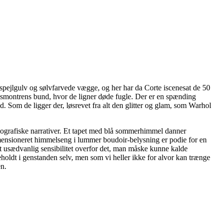
r spejlgulv og sølvfarvede vægge, og her har da Corte iscenesat de 50
glasmontrens bund, hvor de ligner døde fugle. Der er en spænding
 Som de ligger der, løsrevet fra alt den glitter og glam, som Warhol
 biografiske narrativer. Et tapet med blå sommerhimmel danner
mensioneret himmelseng i lummer boudoir-belysning er podie for en
lt usædvanlig sensibilitet overfor det, man måske kunne kalde
eholdt i genstanden selv, men som vi heller ikke for alvor kan trænge
en.