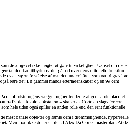
som de alligevel ikke magter at gøre til virkelighed. Uanset om der er
genstanden kan tilbyde os, der går ud over dens rationelle funktion.
 de os en større forståelse af manden under håret, som naturligvis lige
også bare det: En gammel mands efterladenskaber og en 99 cent-
 På en af udstillingens vægge bugner hylderne af genstande placeret
ms fra den lokale tankstation – skaber da Corte en slags forceret
n som hele tiden også spiller en anden rolle end den rent funktionelle.
af de mest banale objekter og samle dem i drømmelignende, hyperreelle
onet. Men mon ikke det er en del af Alex Da Cortes masterplan: At de