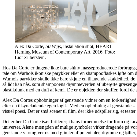
Alex Da Corte,
50 Wigs
, installation shot, HEART –
Herning Museum of Contemporary Art, 2016. Foto:
Lior Zilberstein.
Hos Da Corte er tingene ikke bare shiny masseproducerede forbrugsgens
tale om Warhols ikoniske parykker eller en shampooflaskes løfte om duf
Warhols parykker skulle ikke bare skjule en tiltagende skaldethed, de v
så lidt kan nås, som shampooens drømmeverden af uberørte græsenge.
plastikdunk med en duft af kemi. De er objekter, der skuffer, fordi de all
Alex Da Cortes ophobninger af genstande vidner om en forkærlighed for
efter en tilsyneladende egen logik. Med en ophobning af genstande –
visuel poesi. Det er små scener til film, der ikke udspiller sig, et tea
Det er her Da Corte især brillerer; i hans fornemmelse for form og f
universer. Alene mængden af mulige symboler virker dragende på vores
genstande vi omgiver os med glimter af potentialer, drømme og løfter, 