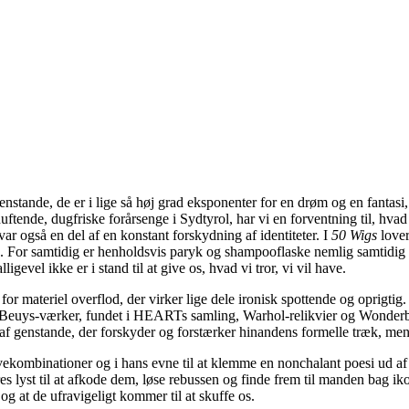
tande, de er i lige så høj grad eksponenter for en drøm og en fantasi, 
tende, dugfriske forårsenge i Sydtyrol, har vi en forventning til, hvad 
ar også en del af en konstant forskydning af identiteter. I
50 Wigs
lover
 For samtidig er henholdsvis paryk og shampooflaske nemlig samtidig 
igevel ikke er i stand til at give os, hvad vi tror, vi vil have.
 materiel overflod, der virker lige dele ironisk spottende og oprigtig.
 Beuys-værker, fundet i HEARTs samling, Warhol-relikvier og Wonderbau
ter af genstande, der forskyder og forstærker hinandens formelle træk, me
arvekombinationer og i hans evne til at klemme en nonchalant poesi ud 
 lyst til at afkode dem, løse rebussen og finde frem til manden bag ik
og at de ufravigeligt kommer til at skuffe os.