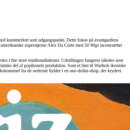
d kunstnerlort som udgangspunkt. Dette fokus på avantgardens
en amerikanske superstjerne Alex Da Corte med
50 Wigs
iscenesætter
es i fire store totalinstallationer. Udstillingen fungerer således som
istiske del af popikonets produktion. Som et hint til Warhols ikoniske
ikskrammel fra de nederste hylder i en one-dollar-shop, der krydres