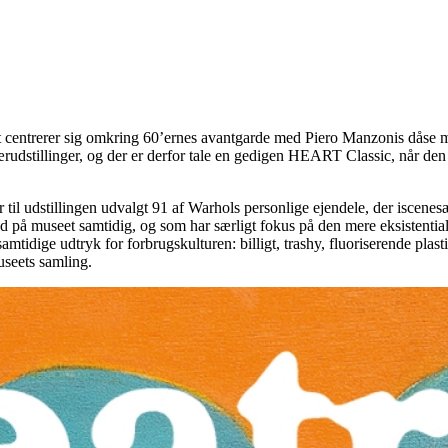
ntrerer sig omkring 60’ernes avantgarde med Piero Manzonis dåse me
rudstillinger, og der er derfor tale en gedigen HEART Classic, når d
til udstillingen udvalgt 91 af Warhols personlige ejendele, der iscenesætt
ed på museet samtidig, og som har særligt fokus på den mere eksistential
tidige udtryk for forbrugskulturen: billigt, trashy, fluoriserende plast
seets samling.