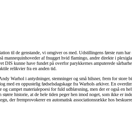
lation til de genstande, vi omgiver os med. Udstillingens første rum ha
gle på mannequinhoveder af fnugget hvid flamingo, andre direkte i plexi
ivet DIS kunne have fundet på overfor parykkernes amputerede sårbarhed.
ktile relikvier fra en anden tid.
et Andy Warhol i antydninger, stemninger og små hilsner, frem for store
log med en oppustelig fødselsdagskage fra Warhols arkiver. En overdi
isme og campet materialepoesi for fuld udblæsning, men der er også en he
 større historie, at de hele tiden peger hen imod noget, som ikke er ind
 tegn, der fremprovokerer en automatisk associationsrække hos beskuer