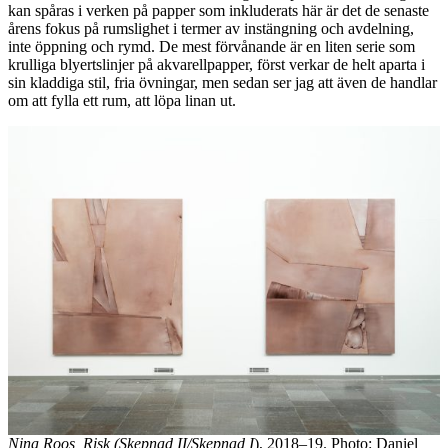
kan spåras i verken på papper som inkluderats här är det de senaste
årens fokus på rumslighet i termer av instängning och avdelning,
inte öppning och rymd. De mest förvånande är en liten serie som
krulliga blyertslinjer på akvarellpapper, först verkar de helt aparta i
sin kladdiga stil, fria övningar, men sedan ser jag att även de handlar
om att fylla ett rum, att löpa linan ut.
Nina Roos, Risk (Skepnad II/Skepnad I
), 2018–19. Photo: Daniel