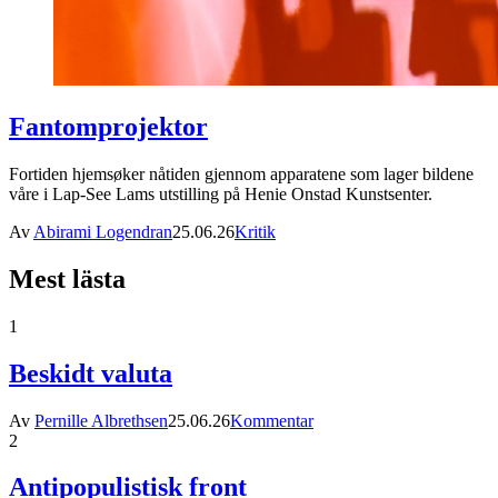
Fantomprojektor
Fortiden hjemsøker nåtiden gjennom apparatene som lager bildene
våre i Lap-See Lams utstilling på Henie Onstad Kunstsenter.
Av
Abirami Logendran
25.06.26
Kritik
Mest lästa
1
Beskidt valuta
Av
Pernille Albrethsen
25.06.26
Kommentar
2
Antipopulistisk front