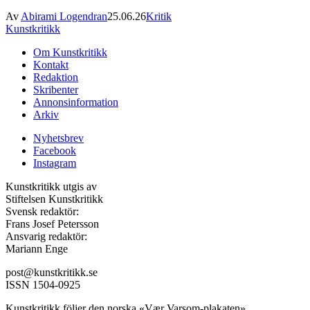
Av
Abirami Logendran
25.06.26
Kritik
Kunstkritikk
Om Kunstkritikk
Kontakt
Redaktion
Skribenter
Annonsinformation
Arkiv
Nyhetsbrev
Facebook
Instagram
Kunstkritikk utgis av
Stiftelsen Kunstkritikk
Svensk redaktör:
Frans Josef Petersson
Ansvarig redaktör:
Mariann Enge
post@kunstkritikk.se
ISSN 1504-0925
Kunstkritikk följer den norska «Vær Varsom-plakaten».