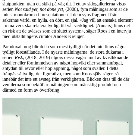
slutpunkten, utan ett skikt på väg dit. I ett av sidogallerierna visas
serien
Not said yet, not done yet,
(2008), fyra målningar som är de
minst monokroma i presentationen. I dem syns fragment från
sakernas värld, en hylla, en dörr, en sjal. «Jag vill att enstaka element
i mina verk ska relatera tydligt till vår verklighet. [Annars] finns det
en risk att de avläses som ett slutet system», säger Roos i en intervju
med utställningens curator Anders Kreuger.
Paradoxalt nog blir detta som mest tydligt när det inte finns något
tydligt föreställande. I de nyaste målningarna, de stora dukarna i
serien
Risk
, (2018–2019) utgörs dessa vägar in/ut av kvistliknande
detaljer eller förnimmelsen av något hopvikt eller sammanfogat,
antydan till revor eller hoplappning, något som sväller. I detta
frångås så tydligt det figurativa, men som Roos själv säger, så
innebär det inte ett avsteg från verkligheten. Blicken dras till de där
ventilerna som bekräftar målningen som mänsklig produkt och
därmed en form av överföring.