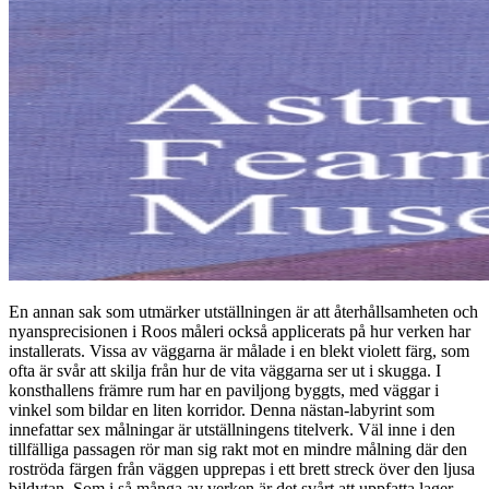
En annan sak som utmärker utställningen är att återhållsamheten och
nyansprecisionen i Roos måleri också applicerats på hur verken har
installerats. Vissa av väggarna är målade i en blekt violett färg, som
ofta är svår att skilja från hur de vita väggarna ser ut i skugga. I
konsthallens främre rum har en paviljong byggts, med väggar i
vinkel som bildar en liten korridor. Denna nästan-labyrint som
innefattar sex målningar är utställningens titelverk. Väl inne i den
tillfälliga passagen rör man sig rakt mot en mindre målning där den
roströda färgen från väggen upprepas i ett brett streck över den ljusa
bildytan. Som i så många av verken är det svårt att uppfatta lager.