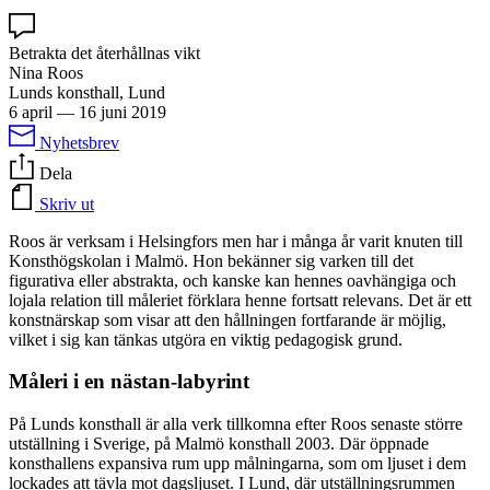
Betrakta det återhållnas vikt
Nina Roos
Lunds konsthall, Lund
6 april
—
16 juni 2019
Nyhetsbrev
Dela
Skriv ut
Roos är verksam i Helsingfors men har i många år varit knuten till
Konsthögskolan i Malmö. Hon bekänner sig varken till det
figurativa eller abstrakta, och kanske kan hennes oavhängiga och
lojala relation till måleriet förklara henne fortsatt relevans. Det är ett
konstnärskap som visar att den hållningen fortfarande är möjlig,
vilket i sig kan tänkas utgöra en viktig pedagogisk grund.
Måleri i en nästan-labyrint
På Lunds konsthall är alla verk tillkomna efter Roos senaste större
utställning i Sverige, på Malmö konsthall 2003. Där öppnade
konsthallens expansiva rum upp målningarna, som om ljuset i dem
lockades att tävla mot dagsljuset. I Lund, där utställningsrummen