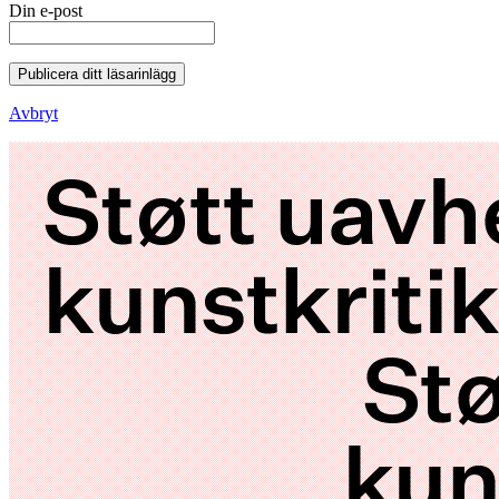
Din e-post
Publicera ditt läsarinlägg
Avbryt