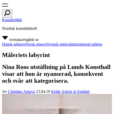
Kunstkritikk
Nordisk konsttidskrift
svenska/english
se
Dansk udgave
Norsk utgave
Svensk utgåva
International edition
Måleriets labyrint
Nina Roos utställning på Lunds Konsthall
visar att hon är nyanserad, konsekvent
och svår att kategorisera.
Av
Christine Antaya
23.04.19
Kritik
Article in English