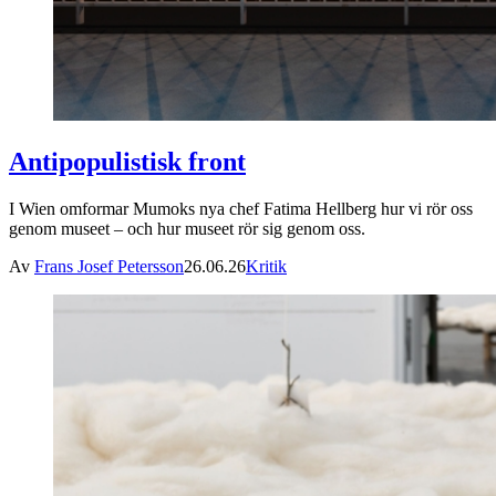
Antipopulistisk front
I Wien omformar Mumoks nya chef Fatima Hellberg hur vi rör oss
genom museet – och hur museet rör sig genom oss.
Av
Frans Josef Petersson
26.06.26
Kritik