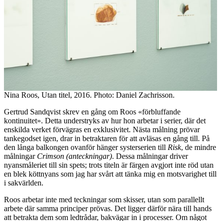
Nina Roos, Utan titel, 2016. Photo: Daniel Zachrisson.
Gertrud Sandqvist skrev en gång om Roos «förbluffande
kontinuitet». Detta understryks av hur hon arbetar i serier, där det
enskilda verket förvägras en exklusivitet. Nästa målning prövar
tankegodset igen, drar in betraktaren för att avläsas en gång till. På
den långa balkongen ovanför hänger systerserien till
Risk
, de mindre
målningar
Crimson (anteckningar)
. Dessa målningar driver
nyansmåleriet till sin spets; trots titeln är färgen avgjort inte röd utan
en blek köttnyans som jag har svårt att tänka mig en motsvarighet till
i sakvärlden.
Roos arbetar inte med teckningar som skisser, utan som parallellt
arbete där samma principer prövas. Det ligger därför nära till hands
att betrakta dem som ledtrådar, bakvägar in i processer. Om något