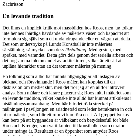
Zachrisson.
En levande tradition
Det finns en implicit kritik mot massbilden hos Roos, men jag tolkar
inte hennes ihärdiga hävdande av måleriets väsen och kapacitet att
formulera sig självt som ett undandragande eller en vägran att delta.
Det som understryks på Lunds Konsthall är inte måleriets
särställning, så mycket som dess
likställning.
Med gesten, med
språket, med varandet. Detta görs dels genom det seriella arbetet och
det nogsamma inlemmandet av arkitekturen, vilket är ett sätt att
utplåna hierarkier utan att det tömmer måleriet på mening.
En tolkning som alltid har funnits tillgänglig är att inslagen av
bleknad och försvinnande i Roos måleri kan kopplas till en
diskussion om mediet slut, men det tror jag är en alltför introvert
analys. Som målare och lärare placerar sig Roos mitt i måleriet som
en levande tradition, vilket kanske inte alltid har kunnat artikuleras i
utställningssammanhang. Men här blir det röda strecket på
målningen i paviljongen en ariadnetråd som leder betraktaren in och
ut ur måleriet, som blir ett rum vi kan röra oss i. Att greppet lyckas
kan bero på att byggnaden är välbekant och betydelsefull för både
Roos och Kreuger, som varit knuten till konsthallen som curator
under många år. Resultatet är en öppenhet som antyder Roos