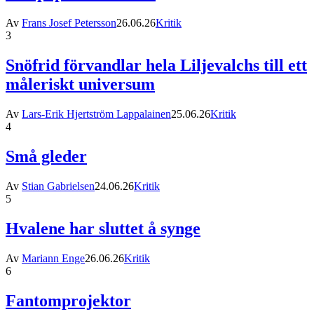
Av
Frans Josef Petersson
26.06.26
Kritik
3
Snöfrid förvandlar hela Liljevalchs till ett
måleriskt universum
Av
Lars-Erik Hjertström Lappalainen
25.06.26
Kritik
4
Små gleder
Av
Stian Gabrielsen
24.06.26
Kritik
5
Hvalene har sluttet å synge
Av
Mariann Enge
26.06.26
Kritik
6
Fantomprojektor