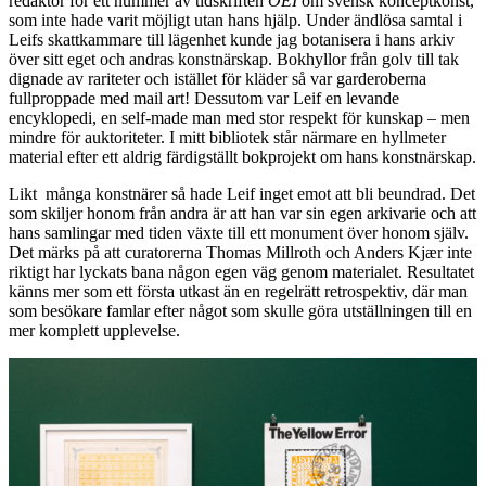
redaktör för ett nummer av tidskriften
OEI
om svensk konceptkonst,
som inte hade varit möjligt utan hans hjälp. Under ändlösa samtal i
Leifs skattkammare till lägenhet kunde jag botanisera i hans arkiv
över sitt eget och andras konstnärskap. Bokhyllor från golv till tak
dignade av rariteter och istället för kläder så var garderoberna
fullproppade med mail art! Dessutom var Leif en levande
encyklopedi, en self-made man med stor respekt för kunskap – men
mindre för auktoriteter. I mitt bibliotek står närmare en hyllmeter
material efter ett aldrig färdigställt bokprojekt om hans konstnärskap.
Likt många konstnärer så hade Leif inget emot att bli beundrad. Det
som skiljer honom från andra är att han var sin egen arkivarie och att
hans samlingar med tiden växte till ett monument över honom själv.
Det märks på att curatorerna Thomas Millroth och Anders Kjær inte
riktigt har lyckats bana någon egen väg genom materialet. Resultatet
känns mer som ett första utkast än en regelrätt retrospektiv, där man
som besökare famlar efter något som skulle göra utställningen till en
mer komplett upplevelse.