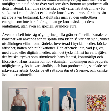
omöjligt att inte fundera över vad som drev honom att producera allt
detta material. Han ville såklart skapa ett «alternativt utrymme» för
sin konst i en tid när det etablerade konstlivets intresse för hans sätt
att arbeta var begränsat. Likafullt slås man av den outtröttliga
energin, som inte bara bidrog till att ge konstnärskapet dess
omfattning, utan även en speciell, grandios aura.
Även om Leif inte såg några principiella gränser för vilka kanaler en
konstnär kan använda för att sprida sina idéer, så var han själv, vilket
utställningen vittnar om, särdeles investerad i tryckta medier: böcker,
affischer, häften och publikationer. Han arbetade inte, vad jag vet,
med video eller digitala medier, utan det tycks främst ha varit själva
det fysiska trycket som stimulerade hans fantasi, konstnärligt och
filosofiskt. Hans fascination för vikningen, bindningen och papprets
möjligheter tycks ha varit ändlös, och han producerade, samlade och
arkiverade
artists’ books på ett sätt som står ut i Sverige, och kanske
även internationellt.