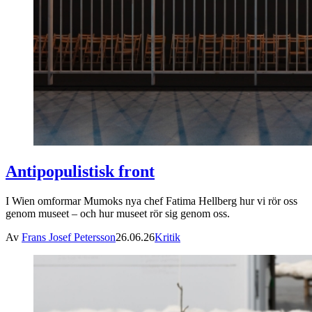
Antipopulistisk front
I Wien omformar Mumoks nya chef Fatima Hellberg hur vi rör oss
genom museet – och hur museet rör sig genom oss.
Av
Frans Josef Petersson
26.06.26
Kritik