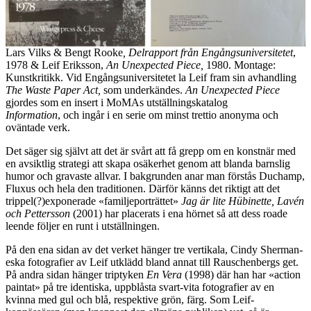
Lars Vilks & Bengt Rooke
, Delrapport från Engångsuniversitetet
,
1978 & Leif Eriksson,
An Unexpected Piece,
1980. Montage:
Kunstkritikk. Vid Engångsuniversitetet la Leif fram sin avhandling
The Waste Paper Act,
som underkändes.
An Unexpected Piece
gjordes som en insert i MoMAs utställningskatalog
Information
, och ingår i en serie om minst trettio anonyma och
oväntade verk.
Det säger sig självt att det är svårt att få grepp om en konstnär med
en avsiktlig strategi att skapa osäkerhet genom att blanda barnslig
humor och gravaste allvar. I bakgrunden anar man förstås Duchamp,
Fluxus och hela den traditionen. Därför känns det riktigt att det
trippel(?)exponerade «familjeporträttet»
Jag är lite Hübinette, Lavén
och Pettersson
(2001) har placerats i ena hörnet så att dess roade
leende följer en runt i utställningen.
På den ena sidan av det verket hänger tre vertikala, Cindy Sherman-
eska fotografier av Leif utklädd bland annat till Rauschenbergs get.
På andra sidan hänger triptyken
En Vera
(1998) där han har «action
paintat» på tre identiska, uppblåsta svart-vita fotografier av en
kvinna med gul och blå, respektive grön, färg. Som Leif-