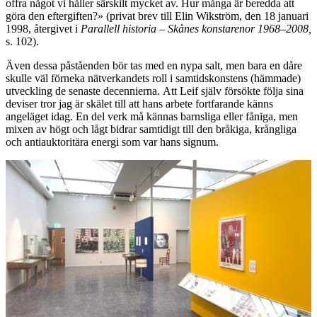
offra något vi håller särskilt mycket av. Hur många är beredda att
göra den eftergiften?» (privat brev till Elin Wikström, den 18 januari
1998, återgivet i
Parallell historia – Skånes konstarenor 1968–2008,
s. 102).
Även dessa påståenden bör tas med en nypa salt, men bara en dåre
skulle väl förneka nätverkandets roll i samtidskonstens (hämmade)
utveckling de senaste decennierna. Att Leif själv försökte följa sina
deviser tror jag är skälet till att hans arbete fortfarande känns
angeläget idag. En del verk må kännas barnsliga eller fåniga, men
mixen av högt och lågt bidrar samtidigt till den bråkiga, krångliga
och antiauktoritära energi som var hans signum.