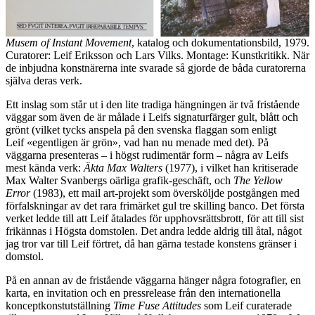
Musem of Instant Movement
, katalog och dokumentationsbild, 1979.
Curatorer: Leif Eriksson och Lars Vilks. Montage: Kunstkritikk. När
de inbjudna konstnärerna inte svarade så gjorde de båda curatorerna
själva deras verk.
Ett inslag som står ut i den lite tradiga hängningen är två fristående
väggar som även de är målade i Leifs signaturfärger gult, blått och
grönt (vilket tycks anspela på den svenska flaggan som enligt
Leif «egentligen är grön», vad han nu menade med det). På
väggarna presenteras – i högst rudimentär form – några av Leifs
mest kända verk:
Äkta Max Walters
(1977), i vilket han kritiserade
Max Walter Svanbergs oärliga grafik-geschäft, och
The Yellow
Error
(1983), ett mail art-projekt som översköljde postgången med
förfalskningar av det rara frimärket gul tre skilling banco. Det första
verket ledde till att Leif åtalades för upphovsrättsbrott, för att till sist
frikännas i Högsta domstolen. Det andra ledde aldrig till åtal, något
jag tror var till Leif förtret, då han gärna testade konstens gränser i
domstol.
På en annan av de fristående väggarna hänger några fotografier, en
karta, en invitation och en pressrelease från den internationella
konceptkonstutställning
Time Fuse Attitudes
som Leif curaterade