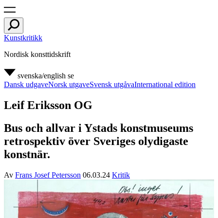
Kunstkritikk
Nordisk konsttidskrift
svenska/english
se
Dansk udgave
Norsk utgave
Svensk utgåva
International edition
Leif Eriksson OG
Bus och allvar i Ystads konstmuseums
retrospektiv över Sveriges olydigaste
konstnär.
Av
Frans Josef Petersson
06.03.24
Kritik