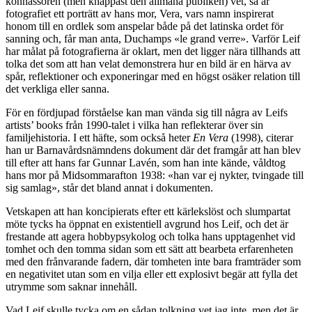
konnässören (men knappast den allmäna publiken) vet, så är
fotografiet ett porträtt av hans mor, Vera, vars namn inspirerat
honom till en ordlek som anspelar både på det latinska ordet för
sanning och, får man anta, Duchamps «le grand verre». Varför Leif
har målat på fotografierna är oklart, men det ligger nära tillhands att
tolka det som att han velat demonstrera hur en bild är en härva av
spår, reflektioner och exponeringar med en högst osäker relation till
det verkliga eller sanna.
För en fördjupad förståelse kan man vända sig till några av Leifs
artists’ books från 1990-talet i vilka han reflekterar över sin
familjehistoria. I ett häfte, som också heter
En Vera
(1998), citerar
han ur Barnavårdsnämndens dokument där det framgår att han blev
till efter att hans far Gunnar Lavén, som han inte kände, våldtog
hans mor på Midsommarafton 1938: «han var ej nykter, tvingade till
sig samlag», står det bland annat i dokumenten.
Vetskapen att han koncipierats efter ett kärlekslöst och slumpartat
möte tycks ha öppnat en existentiell avgrund hos Leif, och det är
frestande att agera hobbypsykolog och tolka hans upptagenhet vid
tomhet och den tomma sidan som ett sätt att bearbeta erfarenheten
med den frånvarande fadern, där tomheten inte bara framträder som
en negativitet utan som en vilja eller ett explosivt begär att fylla det
utrymme som saknar innehåll.
Vad Leif skulle tycka om en sådan tolkning vet jag inte, men det är