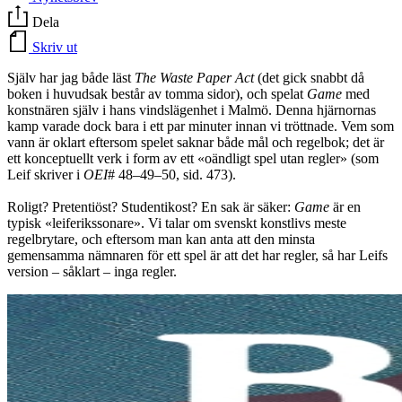
Dela
Skriv ut
Själv har jag både läst
The Waste Paper Act
(det gick snabbt då
boken i huvudsak består av tomma sidor), och spelat
Game
med
konstnären själv i hans vindslägenhet i Malmö. Denna hjärnornas
kamp varade dock bara i ett par minuter innan vi tröttnade. Vem som
vann är oklart eftersom spelet saknar både mål och regelbok; det är
ett konceptuellt verk i form av ett «oändligt spel utan regler» (som
Leif skriver i
OEI
# 48–49–50, sid. 473).
Roligt? Pretentiöst? Studentikost? En sak är säker:
Game
är en
typisk «leiferikssonare». Vi talar om svenskt konstlivs meste
regelbrytare, och eftersom man kan anta att den minsta
gemensamma nämnaren för ett spel är att det har regler, så har Leifs
version – såklart – inga regler.