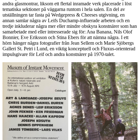
andra glasmontrar, liksom ett flertal inramade verk placerade i löst
tematiska sektioner på väggarna runtom i hela salen. En del av
utställningen tar fasta på Wedgepress & Cheeses utgivning, en
annan samlar några av Leifs Duchamp-influerade arbeten och en
tredje inkluderar några mer eller mindre obskyra konstnärer som han
samarbetade med eller intresserade sig för: Ana Banana, Nils Olof
Bonnier, Eve Eriksson och Stina Ebers för att nämna några. I ett
hörn hänger några fotografier från Jean Sellem och Marie Sjöbergs
Galleri St. Petri i Lund, en viktig konceptuell och Fluxus-orienterad
impulsgivare för Leif och andra konstnärer på 1970-talet.