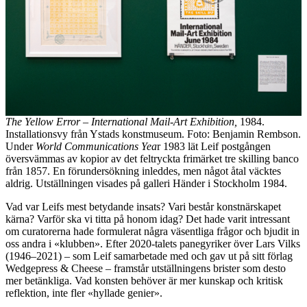
The Yellow Error – International Mail-Art Exhibition,
1984.
Installationsvy från Ystads konstmuseum. Foto: Benjamin Rembson.
Under
World Communications Yea
r 1983 lät Leif postgången
översvämmas av kopior av det feltryckta frimärket tre skilling banco
från 1857. En förundersökning inleddes, men något åtal väcktes
aldrig. Utställningen visades på galleri Händer i Stockholm 1984.
Vad var Leifs mest betydande insats? Vari består konstnärskapet
kärna? Varför ska vi titta på honom idag? Det hade varit intressant
om curatorerna hade formulerat några väsentliga frågor och bjudit in
oss andra i «klubben». Efter 2020-talets panegyriker över Lars Vilks
(1946–2021) – som Leif samarbetade med och gav ut på sitt förlag
Wedgepress & Cheese – framstår utställningens brister som desto
mer betänkliga. Vad konsten behöver är mer kunskap och kritisk
reflektion, inte fler «hyllade genier».