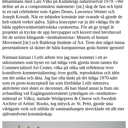
tillsammans med Lars Vilks på Kullabergs naturreservat 1979.
«We
define art as a compromisless statement» [sic] slog de fast och bjöd
in en rad celebriteter som Agnes Denes, Lawrence Weiner och
Joseph Kosuth. När en inbjuden konstnär inte svarade så gjorde de
helt enkelt verket själva. Själva konceptet var ju det viktiga för de
båda upphovsrättsrelativistiska curatorerna. För att ge tyngd åt
projektet så tryckte de upp brevpapper och kuvert med brevhuvud
för de seriöst klingande «institutionerna» Musem of Instant
Movement [sic] och Balderup Institute of Art. Trots den något tunna
presentationen så skiner de båda kumpanernas goda humör igenom!
Närmast kärnan i Leifs arbete tror jag man kommer i ett av
sidorummen som hyser en rad tidiga verk gjorda inom ramen för
Commercialized Art Center, vilka på olika sätt reflekterar över
konstlivets kommersialisering; över grafik, reproduktion och idén
om det unika och äkta. Jag har ofta tänkt på det tidiga 1970-talet
som en proto-konceptuell fas som förebådar Leifs intensiva
aktiviteter mot slutet av decenniet, då han bland annat la fram sin
avhandling vid Engångsuniversitetet (ytterligare en «institution»
initierad av Vilks), startade Wedgepress & Cheese och Swedish
Archive of Artists’ Books, tog intryck av St. Petri, gjorde sina
viktigaste verk och utifrån de sammanhangen utvecklade ett allt mer
självmedvetet konstnärskap.