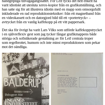
handgripliga tillvägagångssättet. För Leif tycks det helt enkelt ha
varit idiotiskt att utesluta xerox-kopior från en grafikutställning, och
han satte sig för att illustrera idiotin med en mapp som omsorgsfullt
inkluderade en rad reproduktionstekniker: från ett magnetband från
en videokassett och en datorgjord bild till ett «portertryck» –
avtrycket från en vanlig kaffekopp på ett vitt pappersark.
Det ska för övrigt ha varit Lars Vilks som utförde kaffekoppstrycket
i en självreflexiv gest som jag tycker fångar grafikmappens både
störiga och sofistikerade gestaltning av för Leif centrala troper
som regelbrottet, humorn och inte minst reproduktionen som pekar
mot det oändliga.