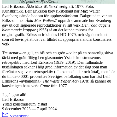
Leif Eriksson,
Äkta Max Walters
?, serigrafi, 1977. Foto:
Kunstkritikk. Leif Eriksson blev riksbekant när Max Walter
Svanberg stämde honom för upphovsrättsbrott. Bakgrunden var att
Eriksson med
Äkta Max Walters?
uppmärksammade hur Svanberg
gav ut och signerade reproduktioner av sitt verk
Den röda dagens
blommande kroppar
(1955) så att det kunde misstas för
originalgrafik. Eriksson frikändes i HD 1979, och såg domslutet
som ett bevis på att det var tillåtet att appropriera andra konstnärers
verk.
Tre stenar – en gul, en blå och en grön – vilar på en oansenlig skiva
täckt med grått filttyg i en glasmonter Ystads konstmuseums
retrospektiv med Leif Eriksson (1939–2019). Den fullmatade
utställningen saknar i hög grad information av det slag som man
förväntar sig av en retrospektiv (till exempel titlar och årtal), men hör
du till de 0,0001 procent av Sveriges befolkning som har läst Leif
Erikssons «avhandling»
The Waste Paper Act
(1978) så känner du
kanske igen hans verk
Game
från 1977.
Jag ångrar allt!
Leif Eriksson
Ystad konstmuseum, Ystad
9 december 2023
—
7 april 2024
Nyhetsbrev