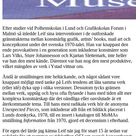
Efter studier vid Polhemskolan i Lund och Grafikskolan Forum i
Malmö så inledde Leif sina interventioner i de outforskade
gränstrakterna mellan konstnärlig grafik, artists’ books, mail art och
konceptkonst under det svenska 1970-talet. Han var knappast den
ende provokatören i en generation som inkluderar konstnärer som
Lars Vilks, Sture Johannesson och Kjartan Slettemark, inte heller
var han den mest kände. Däremot var han nog den mest produktive,
vilket mängden av verk i Ystad vittnar om.
Ändå är utställningen inte heltäckande, och något sådant vore
knappast möjligt med tanke på Leifs tendens att låta samma verk
(eller idé) dyka upp i olika versioner. Dessutom tycks gränsen
mellan verk, upptåg och hyss ofta flytande i hans med tiden allt mer
komplexa konstnärskap där det oändliga eller oavslutade är ett
återkommande tema. Till hans mest radikala verk hör de anonyma
Unexpected Pieces,
som inkluderar allt från ett bildäck placerat i
Lunds domkyrka, 1978, till en insert i katalogen till MoMAs
utställning
Information
från 1970, gjord ett decennium i efterhand.
För egen del lärde jag känna Leif när jag för snart 15 år sedan var