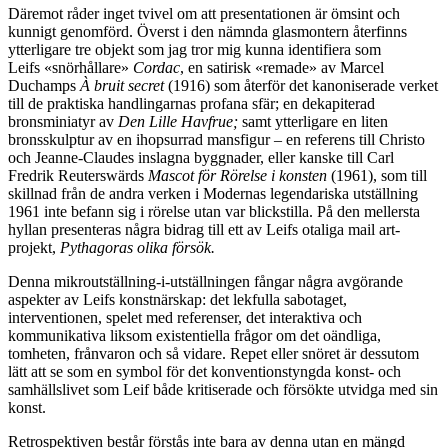
Däremot råder inget tvivel om att presentationen är ömsint och
kunnigt genomförd. Överst i den nämnda glasmontern återfinns
ytterligare tre objekt som jag tror mig kunna identifiera som
Leifs «snörhållare»
Cordac
, en satirisk «remade» av Marcel
Duchamps
À bruit secret
(1916) som återför det kanoniserade verket
till de praktiska handlingarnas profana sfär; en dekapiterad
bronsminiatyr av
Den Lille Havfrue;
samt ytterligare en liten
bronsskulptur av en ihopsurrad mansfigur – en referens till Christo
och Jeanne-Claudes inslagna byggnader, eller kanske till Carl
Fredrik Reuterswärds
Mascot för Rörelse i konsten
(1961), som till
skillnad från de andra verken i Modernas legendariska utställning
1961 inte befann sig i rörelse utan var blickstilla. På den mellersta
hyllan presenteras några bidrag till ett av Leifs otaliga mail art-
projekt,
Pythagoras olika försök.
Denna mikroutställning-i-utställningen fångar några avgörande
aspekter av Leifs konstnärskap: det lekfulla sabotaget,
interventionen, spelet med referenser, det interaktiva och
kommunikativa liksom existentiella frågor om det oändliga,
tomheten, frånvaron och så vidare. Repet eller snöret är dessutom
lätt att se som en symbol för det konventionstyngda konst- och
samhällslivet som Leif både kritiserade och försökte utvidga med sin
konst.
Retrospektiven består förstås inte bara av denna utan en mängd