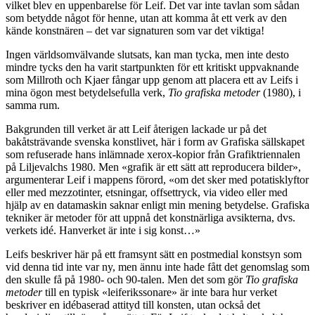
vilket blev en uppenbarelse för Leif. Det var inte tavlan som sådan
som betydde något för henne, utan att komma åt ett verk av den
kände konstnären – det var signaturen som var det viktiga!
Ingen världsomvälvande slutsats, kan man tycka, men inte desto
mindre tycks den ha varit startpunkten för ett kritiskt uppvaknande
som Millroth och Kjaer fångar upp genom att placera ett av Leifs i
mina ögon mest betydelsefulla verk,
Tio grafiska metoder
(1980), i
samma rum.
Bakgrunden till verket
är att Leif återigen lackade ur på det
bakåtsträvande svenska konstlivet, här i form av Grafiska sällskapet
som refuserade hans inlämnade xerox-kopior från Grafiktriennalen
på Liljevalchs 1980. Men «grafik är ett sätt att reproducera bilder»,
argumenterar Leif i mappens förord, «om det sker med potatisklyftor
eller med mezzotinter, etsningar, offsettryck, via video eller med
hjälp av en datamaskin saknar enligt min mening betydelse. Grafiska
tekniker är metoder för att uppnå det konstnärliga avsikterna, dvs.
verkets idé. Hanverket är inte i sig konst…»
Leifs beskriver här på ett framsynt sätt en postmedial konstsyn som
vid denna tid inte var ny, men ännu inte hade fått det genomslag som
den skulle få på 1980- och 90-talen. Men det som gör
Tio grafiska
metoder
till en typisk «leiferikssonare» är inte bara hur verket
beskriver en idébaserad attityd till konsten, utan också det