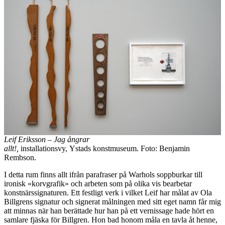
Leif Eriksson – Jag ångrar
allt!,
installationsvy, Ystads konstmuseum. Foto: Benjamin
Rembson.
I detta rum finns allt ifrån parafraser på Warhols soppburkar till
ironisk «korvgrafik» och arbeten som på olika vis bearbetar
konstnärssignaturen. Ett festligt verk i vilket Leif har målat av Ola
Billgrens signatur och signerat målningen med sitt eget namn får mig
att minnas när han berättade hur han på ett vernissage hade hört en
samlare fjäska för Billgren. Hon bad honom måla en tavla åt henne,