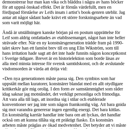
demonstrerar hur man kan vika och bläddra i några av hans böcker
för att uppnå önskad effekt. Det är förstås värdefullt, men en
fördjupad förståelse av Leifs insats i artist’s book-genren uteblir. Jag
antar att något sådant hade krävt ett större forskningsarbete än vad
som varit möjligt här.
Ändå är utställningen kanske början på en postum upprättelse för
Leif som aldrig omfattades av etablissemanget, något han inte heller
strävade efter. När en ny konstnärsgeneration trädde fram på 1990-
talet skrev han ett famöst brev till en ung Elin Wikström, som till
hans irritation hade sagt att det inte hade funnits någon konceptkonst
i Sverige tidigare. Brevet är en historielektion som borde läsas av
alla med minsta intresse för svensk samtidskonst, och de avslutande
visdomsorden är värda att dröja vid:
«Den nya generationen måste passa sig. Den symbios som har
uppstått mellan kuratorer, konstnärer blandat med en allt otydligare
kritikerkår gör mig orolig. I den form av samstämmighet som råder
idag saknar jag motståndet, det verkligt personliga och frimodiga.
Att vara alla till lags, att inordna sig i stilar och etablerade
konventioner ser jag inte som någon framkomlig väg. Att bara gnida
sig mot varandra genererar ingen egentlig energi. Det bara kittlas.
En konstnärlig karriär handlar inte bara om att lyckas, det handlar
också om att kunna tillåta sig ett präktigt fiasko. En konstnärs
arbeten måste präglas av ökad medvetenhet. Det betyder att vi måste