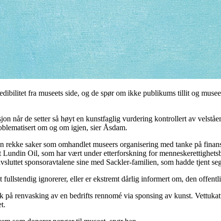
dibilitet fra museets side, og de spør om ikke publikums tillit og muse
tusjon når de setter så høyt en kunstfaglig vurdering kontrollert av velst
 problematisert om og om igjen, sier Åsdam.
en rekke saker som omhandlet museers organisering med tanke på finansie
 Lundin Oil, som har vært under etterforskning for menneskerettighet
avsluttet sponsoravtalene sine med Sackler-familien, som hadde tjent se
fullstendig ignorerer, eller er ekstremt dårlig informert om, den offentl
øk på renvasking av en bedrifts rennomé via sponsing av kunst. Vettukatti
t.