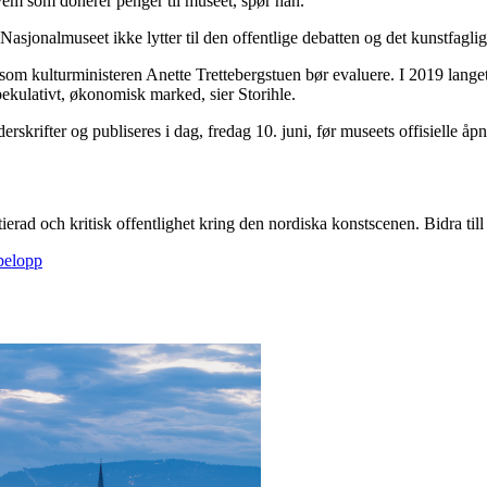
hvem som donerer penger til museet, spør han.
 Nasjonalmuseet ikke lytter til den offentlige debatten og det kunstfaglig
 som kulturministeren Anette Trettebergstuen bør evaluere. I 2019 lang
spekulativt, økonomisk marked, sier Storihle.
derskrifter og publiseres i dag, fredag 10. juni, før museets offisielle åp
itierad och kritisk offentlighet kring den nordiska konstscenen. Bidra till a
sbelopp