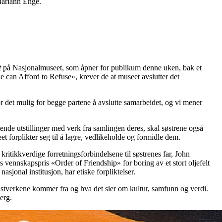
Mariann Enge.
t
på Nasjonalmuseet, som åpner for publikum denne uken, bak et
can Afford to Refuse», krever de at museet avslutter det
r det mulig for begge partene å avslutte samarbeidet, og vi mener
ende utstillinger med verk fra samlingen deres, skal søstrene også
et forplikter seg til å lagre, vedlikeholde og formidle dem.
ritikkverdige forretningsforbindelsene til søstrenes far, John
vennskapspris «Order of Friendship» for boring av et stort oljefelt
jonal institusjon, har etiske forpliktelser.
kunstverkene kommer fra og hva det sier om kultur, samfunn og verdi.
erg.