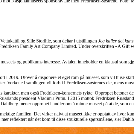
rop mot Nasjonalmuseets sponsoravtale med Fredriksen-søstrene. Foto: 
kattil og Sille Storihle, som deltar i utstillingen
Jeg kaller det kuns
redriksen Family Art Company Limited. Under overskriften «A Gift we 
de museets og publikums interesse. Avtalen inneholder en klausul som gjø
ort i 2019. Utover å disponere et eget rom på museet, som vil huse skift
er. Verkene i samlingen vil forbli i Fredriksen-søstrenes eie, mens muse
ns karakter, men også Fredriksen-konsernets rykte. Oppropet betoner de k
usslands president Vladimir Putin. I 2015 mottok Fredriksen Russlands 
. Dahlberg mener oppropet handler om å minne museet på at de, som en nas
ene mektige familien. Det virker naivt at museet ikke er opptatt av hvor 
 mer reflektert når det kom til disse strukturelle spørsmålene, sier Dahlb