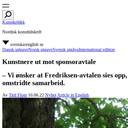
Kunstkritikk
Nordisk konsttidskrift
svenska/english
se
Dansk udgave
Norsk utgave
Svensk utgåva
International edition
Kunstnere ut mot sponsoravtale
– Vi ønsker at Fredriksen-avtalen sies opp
omstridte samarbeid.
Av
Tiril Flom
10.06.22
Nyhet
Article in English