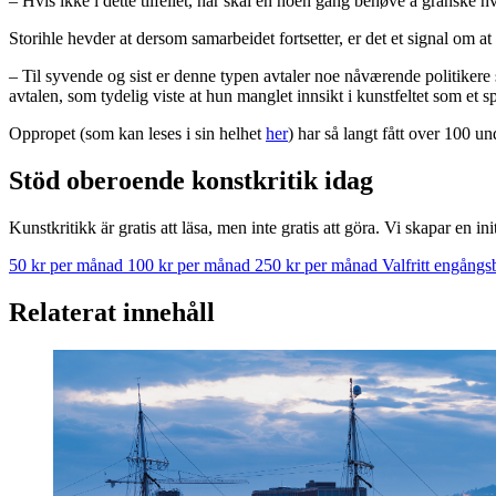
– Hvis ikke i dette tilfellet, når skal en noen gang behøve å granske 
Storihle hevder at dersom samarbeidet fortsetter, er det et signal om at
– Til syvende og sist er denne typen avtaler noe nåværende politikere
avtalen, som tydelig viste at hun manglet innsikt i kunstfeltet som et 
Oppropet (som kan leses i sin helhet
her
) har så langt fått over 100 un
Stöd oberoende konstkritik idag
Kunstkritikk är gratis att läsa, men inte gratis att göra. Vi skapar en in
50 kr per månad
100 kr per månad
250 kr per månad
Valfritt engång
Relaterat innehåll