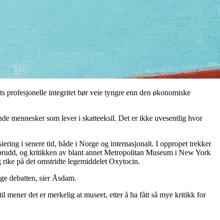
ets profesjonelle integritet bør veie tyngre enn den økonomiske
ående mennesker som lever i skatteeksil. Det er ikke uvesentlig hvor
ring i senere tid, både i Norge og internasjonalt. I oppropet trekker
sbrudd, og kritikken av blant annet Metropolitan Museum i New York
g rike på det omstridte legemiddelet Oxytocin.
ige debatten, sier Åsdam.
l mener det er merkelig at museet, etter å ha fått så mye kritikk for