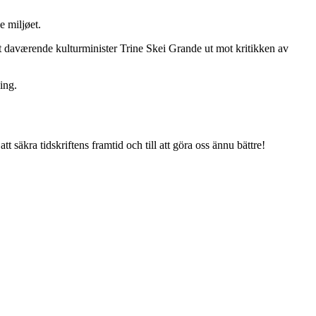
e miljøet.
et daværende kulturminister Trine Skei Grande ut mot kritikken av
ning.
tt säkra tidskriftens framtid och till att göra oss ännu bättre!