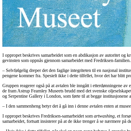
I oppropet beskrives samarbeidet som en abdikasjon av autoritet og kre
gevinsten som oppnås gjennom samarbeidet med Fredriksen-familien.
– Selvfølgelig dreper det den faglige integriteten til en nasjonal insti
pengene kommer fra. Spesielt ikke i dette tilfellet, hvor det har blitt
Gruppen reagerer også på at avtalen ble inngått i etterdønningene av 
de fram Astrup Fearnley Museets brudd med det svenske oljeselskapet
og Serpentine Gallery i London, som førte til at begge institusjonene 
– I den sammenheng betyr det å gå inn i denne avtalen enten at museet 
I oppropet beskrives Fredriksen-samarbeidet som
artwashing
, et fors
samarbeidet, fortsatt insisterer på at de ikke trenger å se nærmere på de