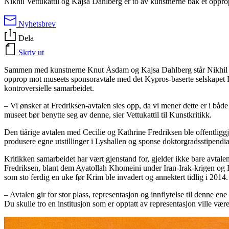
Nikhil Vettukattil og Kajsa Dahlberg er to av kunstnerne bak et opp
Nyhetsbrev
Dela
Skriv ut
Sammen med kunstnerne Knut Åsdam og Kajsa Dahlberg står Nikhil Vettu
opprop mot museets sponsoravtale med det Kypros-baserte selskapet F
kontroversielle samarbeidet.
– Vi ønsker at Fredriksen-avtalen sies opp, da vi mener dette er i bå
museet bør benytte seg av denne, sier Vettukattil til Kunstkritikk.
Den tiårige avtalen med Cecilie og Kathrine Fredriksen ble offentliggj
produsere egne utstillinger i Lyshallen og sponse doktorgradsstipendiat
Kritikken samarbeidet har vært gjenstand for, gjelder ikke bare avtale
Fredriksen, blant dem Ayatollah Khomeini under Iran-Irak-krigen og R
som sto ferdig en uke før Krim ble invadert og annektert tidlig i 2014
– Avtalen gir for stor plass, representasjon og innflytelse til denne 
Du skulle tro en institusjon som er opptatt av representasjon ville være