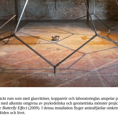
läckt rum som med glasvitriner, kopparrör och laboratorieglas anspelar 
e med alkemin omgivna av psykedeliska och geometriska mönster proji
 Butterfly Effect
(2009). I denna installation flyger amiralfjärilar omkr
 döden och livet.