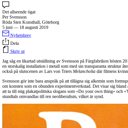
Det allseende ögat
Per Svensson
Röda Sten Konsthall, Göteborg
5 juni
—
18 augusti 2019
Nyhetsbrev
Dela
Skriv ut
Jag såg en likartad utställning av Svensson på Färgfabriken hösten 20
en storskalig installation i metall som med sin transparanta struktur åt
också på slutscenen av Lars von Triers
Melancholia
där filmens kvinn
Svensson gör inte bara anspråk på att tillägna sig alkemin som formsp
om konsten som en obunden experimentverkstad. Det visar sig bland ann
att ta till mig plakatpolitiska slogans som «Do your own thing» och «
stundtals omvandlas till ren neoliberalism, vilket är synd.