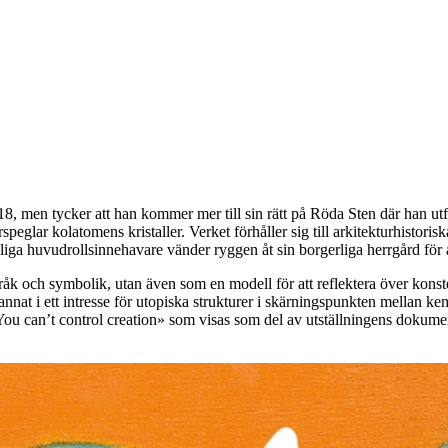
18, men tycker att han kommer mer till sin rätt på Röda Sten där han u
erspeglar kolatomens kristaller. Verket förhåller sig till arkitekturhisto
liga huvudrollsinnehavare vänder ryggen åt sin borgerliga herrgård för 
råk och symbolik, utan även som en modell för att reflektera över konst
at i ett intresse för utopiska strukturer i skärningspunkten mellan kem
You can’t control creation» som visas som del av utställningens dokume