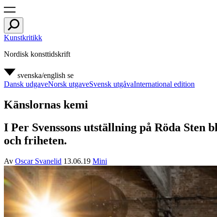
Kunstkritikk
Nordisk konsttidskrift
svenska/english
se
Dansk udgave
Norsk utgave
Svensk utgåva
International edition
Känslornas kemi
I Per Svenssons utställning på Röda Sten bli
och friheten.
Av
Oscar Svanelid
13.06.19
Mini