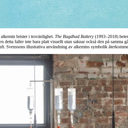
alkemin brister i trovärdighet.
The Bagdhad Battery
(1993–2018) heter 
men detta faller inte bara platt visuellt utan saknar också den på samm
t. Svenssons illustrativa användning av alkemins symbolik återkommer i f