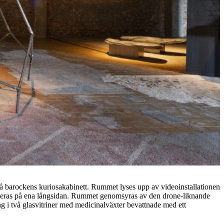
på barockens kuriosakabinett. Rummet lyses upp av videoinstallationen
ceras på ena långsidan. Rummet genomsyras av den drone-liknande
ing i två glasvitriner med medicinalväxter bevattnade med ett