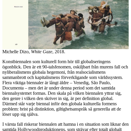
Michelle Dizo,
White Gaze
, 2018.
Konstbiennalen som kulturell form hör till globaliseringens
ögonblick. Den är ett 90-talsfenomen, oskiljbart från murens fall och
nyliberalismens globala hegemoni, från realsocialismens
sammanbrott och kapitalismens förverkligande som världssystem.
Flera viktiga biennaler är långt äldre – Venedig, São Paulo,
Documenta – men det är under denna period som det samtida
biennalsystemet formas. Den skala på vilken biennalen yttrar sig,
den genre i vilken den skriver in sig, är per definition global.
Därmed står varje biennal inför den globala kulturella formens
problem: brist på distinktion, giltighetsanspråk så generella att de
löser upp sig själva.
I värsta fall riskerar biennalen att hamna i en situation som liknar den
samtida Hollywoodproduktionens, som strävar efter totalt globalt