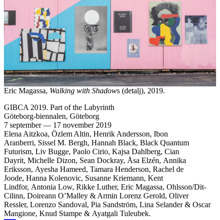
Eric Magassa,
Walking with Shadow
s (detalj), 2019.
GIBCA 2019. Part of the Labyrinth
Göteborg-biennalen, Göteborg
7 september
—
17 november 2019
Elena Aitzkoa, Özlem Altin, Henrik Andersson, Ibon
Aranberri, Sissel M. Bergh, Hannah Black, Black Quantum
Futurism, Liv Bugge, Paolo Cirio, Kajsa Dahlberg, Cian
Dayrit, Michelle Dizon, Sean Dockray, Åsa Elzén, Annika
Eriksson, Ayesha Hameed, Tamara Henderson, Rachel de
Joode, Hanna Kolenovic, Susanne Kriemann, Kent
Lindfor, Antonia Low, Rikke Luther, Eric Magassa, Ohlsson/Dit-
Cilinn, Doireann O’Malley & Armin Lorenz Gerold, Oliver
Ressler, Lorenzo Sandoval, Pia Sandström, Lina Selander & Oscar
Mangione, Knud Stampe & Ayatgali Tuleubek.