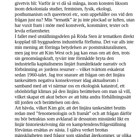
givetvis bli: Varför är vi då så många, inom konsten liksom
inom dekoloniala studier, feminism, fysik, ekologi,
posthumanism och queerteori etc, som uppehåller oss vid den
frågan just nu? Min ”tematik” är ju inte plockad ur luften, utan
har vuxit fram i möte med konstverk, konstnärer, texter och
levda erfarenheter.
I fallet med utställningsdelen på Röda Sten är tematiken direkt
kopplad till byggnadens industriella förflutna. Det var alls inte
min mening att förringa betydelsen av poststrukturalismen,
men jag tror att Kim West och jag kan enas om att den, trots
sin genomslagskraft, tyvärr inte förmådde bryta den
industriella kapitalismens linjärt framåtriktade narrativ och
förbränning av jordens resurser – vilket tvärtom eskalerat
sedan 1960-talet. Jag tror snarare att frågan om det linjära
tankesättets negativa konsekvenser idag aktualiserats i
samband med att vi närmar oss en ekologisk katastrof, ett
obönhörligt klimax på den linjära berättelsen om man så vill,
vilket skapat ett akut behov av att hitta andra förhållningssätt
till jorden och berättelsen om den.
Att hävda, vilket Kim gör, att det linjära tankesättet brutits
redan med ”fenomenologin och framåt” och att frågan därför
nu bör betraktas som avklarad är dessutom misstänkt likt en
linjär historieskrivning där en kamp/tendens/frågeställning
förväntas ersättas av nästa. I själva verket brottas
mänskligheten med frågor som ständigt återkommer, ur olika