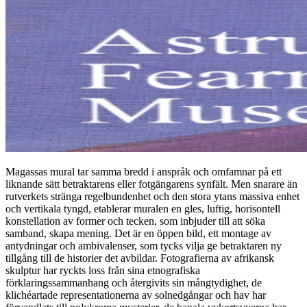
Magassas mural tar samma bredd i anspråk och omfamnar på ett
liknande sätt betraktarens eller fotgängarens synfält. Men snarare än
rutverkets stränga regelbundenhet och den stora ytans massiva enhet
och vertikala tyngd, etablerar muralen en gles, luftig, horisontell
konstellation av former och tecken, som inbjuder till att söka
samband, skapa mening. Det är en öppen bild, ett montage av
antydningar och ambivalenser, som tycks vilja ge betraktaren ny
tillgång till de historier det avbildar. Fotografierna av afrikansk
skulptur har ryckts loss från sina etnografiska
förklaringssammanhang och återgivits sin mångtydighet, de
klichéartade representationerna av solnedgångar och hav har