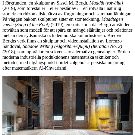
I förgrunden, en skulptur av Sissel M. Bergh,
Maadth (rotvälta)
(2019), som föreställer – eller består av? – en rotvälta i naturlig
storlek: en rhizomatisk härva av förgreningar och sammanflätningar.
På väggen bakom skulpturen sitter en stor teckning,
Maadtegen
vuelie (Song of the Root)
(2019), en sorts karta där Bergh använder
rotvältan som modell för att spåra en mängd släktlinjer och relationer
mellan den sydsamiska och den norska kulturhistorien. Bredvid
Berghs verk finns en skulptur och videoinstallation av Lorenzo
Sandoval,
Shadow Writing (Algorithm/Quipu) (Iteration No. 2)
(2018), som upprättar en sekvens av alternativa genealogier för den
moderna industriella produktionens matematiska tekniker och
metoder, med utgångspunkt i ordet «algebras» persiska ursprung,
efter matematikern Al-Khwarizmi.