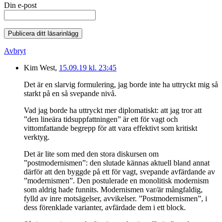
Din e-post
Publicera ditt läsarinlägg
Avbryt
Kim West,
15.09.19 kl. 23:45
Det är en slarvig formulering, jag borde inte ha uttryckt mig så
starkt på en så svepande nivå.
Vad jag borde ha uttryckt mer diplomatiskt: att jag tror att
”den lineära tidsuppfattningen” är ett för vagt och
vittomfattande begrepp för att vara effektivt som kritiskt
verktyg.
Det är lite som med den stora diskursen om
”postmodernismen”: den slutade kännas aktuell bland annat
därför att den byggde på ett för vagt, svepande avfärdande av
”modernismen”. Den postulerade en monolitisk modernism
som aldrig hade funnits. Modernismen var/är mångfaldig,
fylld av inre motsägelser, avvikelser. ”Postmodernismen”, i
dess förenklade varianter, avfärdade dem i ett block.