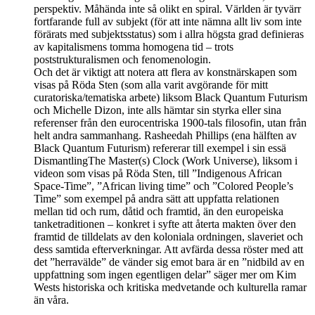
perspektiv. Måhända inte så olikt en spiral. Världen är tyvärr
fortfarande full av subjekt (för att inte nämna allt liv som inte
förärats med subjektsstatus) som i allra högsta grad definieras
av kapitalismens tomma homogena tid – trots
poststrukturalismen och fenomenologin.
Och det är viktigt att notera att flera av konstnärskapen som
visas på Röda Sten (som alla varit avgörande för mitt
curatoriska/tematiska arbete) liksom Black Quantum Futurism
och Michelle Dizon, inte alls hämtar sin styrka eller sina
referenser från den eurocentriska 1900-tals filosofin, utan från
helt andra sammanhang. Rasheedah Phillips (ena hälften av
Black Quantum Futurism) refererar till exempel i sin essä
DismantlingThe Master(s) Clock (Work Universe), liksom i
videon som visas på Röda Sten, till ”Indigenous African
Space-Time”, ”African living time” och ”Colored People’s
Time” som exempel på andra sätt att uppfatta relationen
mellan tid och rum, dåtid och framtid, än den europeiska
tanketraditionen – konkret i syfte att återta makten över den
framtid de tilldelats av den koloniala ordningen, slaveriet och
dess samtida efterverkningar. Att avfärda dessa röster med att
det ”herravälde” de vänder sig emot bara är en ”nidbild av en
uppfattning som ingen egentligen delar” säger mer om Kim
Wests historiska och kritiska medvetande och kulturella ramar
än våra.