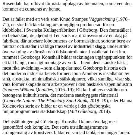
Rosendahl har utlovat för nästa upplaga av biennalen, som även den
kommer att curateras av henne.
Det är fallet med ett verk som Knud Stampes
Väggteckning
(1970–
71), en stor bläckteckning ursprungligen producerad för en
klubblokal i Svenska Kullagerfabriken i Göteborg. Den framställer i
en behärskad, detaljerad stil en sorts mardrömsvision av en dag på
fabriken, där arbetare lobotomeras av borrmaskiner, sorterar berg av
muttrar och städar i väldiga trassel av industriellt slagg, under strikt
övervakning av förmän och tidskontrollanter. Installerad i det inre
rummet i Göteborgs Konsthall bildar teckningen utgångspunkten för
ett tätt hängt, rumsligt montage av verk – biennalens kanske bästa,
mest rika avdelning – som alla spelar med Göteborgs historia och
det moderna industriarbetets former: Ibon Aranberris installation av
små, abstrakta, minimalistiska stålskulpturer, vilka samtliga visar sig
vara former skapade som arbetsprover i den baskiska vapenindustrin
(
Sources Without Qualities
, 2016–19); Rikke Luthers essäfilm om
betongens kulturhistoria, det moderna statsbyggets råmaterial
(
Concrete Nature: The Planetary Sand Bank
, 2018–19); eller Hanna
Kolenovics serie av bilder ur en vardag i det göteborgska
miljonprogrammets stadslandskap (
Mitt Göteborg
, 2014).
Delutställningen på Göteborgs Konsthall känns överlag mest
genomförd och komplex. Det stora utställningsrummets
arrangemang av konstverk bildar en samlad tablå, som anger tonen.