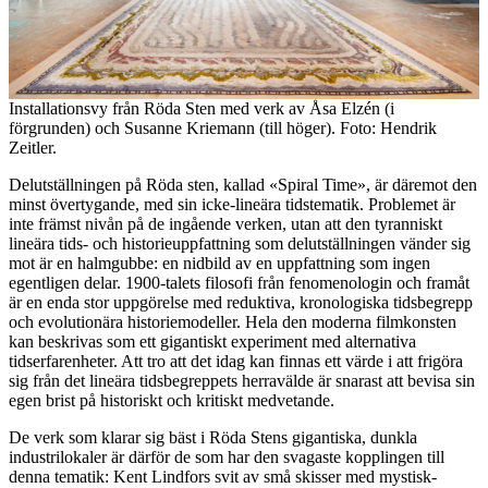
Installationsvy från Röda Sten med verk av Åsa Elzén (i
förgrunden) och Susanne Kriemann (till höger). Foto: Hendrik
Zeitler.
Delutställningen på Röda sten, kallad «Spiral Time», är däremot den
minst övertygande, med sin icke-lineära tidstematik. Problemet är
inte främst nivån på de ingående verken, utan att den tyranniskt
lineära tids- och historieuppfattning som delutställningen vänder sig
mot är en halmgubbe: en nidbild av en uppfattning som ingen
egentligen delar. 1900-talets filosofi från fenomenologin och framåt
är en enda stor uppgörelse med reduktiva, kronologiska tidsbegrepp
och evolutionära historiemodeller. Hela den moderna filmkonsten
kan beskrivas som ett gigantiskt experiment med alternativa
tidserfarenheter. Att tro att det idag kan finnas ett värde i att frigöra
sig från det lineära tidsbegreppets herravälde är snarast att bevisa sin
egen brist på historiskt och kritiskt medvetande.
De verk som klarar sig bäst i Röda Stens gigantiska, dunkla
industrilokaler är därför de som har den svagaste kopplingen till
denna tematik: Kent Lindfors svit av små skisser med mystisk-