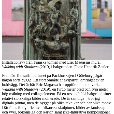
Installationsvy från Franska tomten med Eric Magassas mural
Walking with Shadow
s (2019) i bakgrunden. Foto: Hendrik Zeitler.
Framför Transatlantic-huset på Packhuskajen i Göteborg pågår
någon sorts bygge. Ett stort område är avspärrat, omringat av en
brädvägg. Det är här Eric Magassa har uppfört ett muralverk,
Walking with Shadows
(2019), en fyrtio meter bred och fyra meter
hög målning med collageelement. På en rosa och blå bakgrund sitter
relativt storskaliga bilder monterade. De är samtliga – tror jag –
digitala printar, men de bygger på olika tekniker och har olika motiv.
Där finns fotografier av afrikanska skulpturer, bilder av landskap
och vyer, bokomslag och kartor, samt icke-figurativa kompositioner.