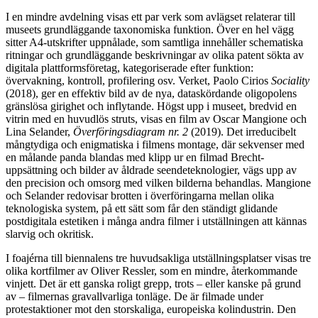
I en mindre avdelning visas ett par verk som avlägset relaterar till
museets grundläggande taxonomiska funktion. Över en hel vägg
sitter A4-utskrifter uppnålade, som samtliga innehåller schematiska
ritningar och grundläggande beskrivningar av olika patent sökta av
digitala plattformsföretag, kategoriserade efter funktion:
övervakning, kontroll, profilering osv. Verket, Paolo Cirios
Sociality
(2018), ger en effektiv bild av de nya, dataskördande oligopolens
gränslösa girighet och inflytande. Högst upp i museet, bredvid en
vitrin med en huvudlös struts, visas en film av Oscar Mangione och
Lina Selander,
Överföringsdiagram nr. 2
(2019). Det irreducibelt
mångtydiga och enigmatiska i filmens montage, där sekvenser med
en målande panda blandas med klipp ur en filmad Brecht-
uppsättning och bilder av åldrade seendeteknologier, vägs upp av
den precision och omsorg med vilken bilderna behandlas. Mangione
och Selander redovisar brotten i överföringarna mellan olika
teknologiska system, på ett sätt som får den ständigt glidande
postdigitala estetiken i många andra filmer i utställningen att kännas
slarvig och okritisk.
I foajérna till biennalens tre huvudsakliga utställningsplatser visas tre
olika kortfilmer av Oliver Ressler, som en mindre, återkommande
vinjett. Det är ett ganska roligt grepp, trots – eller kanske på grund
av – filmernas gravallvarliga tonläge. De är filmade under
protestaktioner mot den storskaliga, europeiska kolindustrin. Den