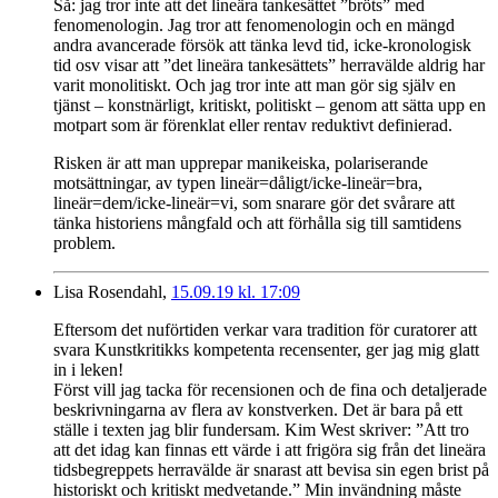
Så: jag tror inte att det lineära tankesättet ”bröts” med
fenomenologin. Jag tror att fenomenologin och en mängd
andra avancerade försök att tänka levd tid, icke-kronologisk
tid osv visar att ”det lineära tankesättets” herravälde aldrig har
varit monolitiskt. Och jag tror inte att man gör sig själv en
tjänst – konstnärligt, kritiskt, politiskt – genom att sätta upp en
motpart som är förenklat eller rentav reduktivt definierad.
Risken är att man upprepar manikeiska, polariserande
motsättningar, av typen lineär=dåligt/icke-lineär=bra,
lineär=dem/icke-lineär=vi, som snarare gör det svårare att
tänka historiens mångfald och att förhålla sig till samtidens
problem.
Lisa Rosendahl,
15.09.19 kl. 17:09
Eftersom det nuförtiden verkar vara tradition för curatorer att
svara Kunstkritikks kompetenta recensenter, ger jag mig glatt
in i leken!
Först vill jag tacka för recensionen och de fina och detaljerade
beskrivningarna av flera av konstverken. Det är bara på ett
ställe i texten jag blir fundersam. Kim West skriver: ”Att tro
att det idag kan finnas ett värde i att frigöra sig från det lineära
tidsbegreppets herravälde är snarast att bevisa sin egen brist på
historiskt och kritiskt medvetande.” Min invändning måste