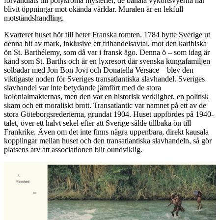
förvandlats till polykroma mysterier, de banala vykortsvyerna har
blivit öppningar mot okända världar. Muralen är en lekfull
motståndshandling.
Kvarteret huset hör till heter Franska tomten. 1784 bytte Sverige ut
denna bit av mark, inklusive ett frihandelsavtal, mot den karibiska
ön St. Barthélemy, som då var i fransk ägo. Denna ö – som idag är
känd som St. Barths och är en lyxresort där svenska kungafamiljen
solbadar med Jon Bon Jovi och Donatella Versace – blev den
viktigaste noden för Sveriges transatlantiska slavhandel. Sveriges
slavhandel var inte betydande jämfört med de stora
kolonialmakternas, men den var en historisk verklighet, en politisk
skam och ett moraliskt brott. Transatlantic var namnet på ett av de
stora Göteborgsrederierna, grundat 1904. Huset uppfördes på 1940-
talet, över ett halvt sekel efter att Sverige sålde tillbaka ön till
Frankrike. Även om det inte finns några uppenbara, direkt kausala
kopplingar mellan huset och den transatlantiska slavhandeln, så gör
platsens arv att associationen blir oundviklig.