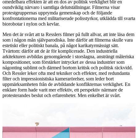
omedelbara effekten är att en dos av politisk verklighet blir en
oundviklig närvaro i samtliga delutställningar. Filmerna visar
protestgruppernas upprymda gemenskap och de följande
konfrontationerna med militariserade polisstyrkor, utklädda till svarta
biorobotar i nylon och kevlar.
Men det är svårt att ta Resslers filmer på fullt allvar, att inte läsa dem
som i någon mån självparodiska. Inte därför att filmerna skulle vara
estetiskt eller politiskt banala, på något karikatyrmässigt sätt.
Tvärtom: därför att de är för komplicerade. Den industriella
arkitekturen avbildas genomgående i storslagna, ansträngt måleriska
kompositioner, som förstärker intrycket av dessa industrier som
någonting sublimt och därmed bortom kritisk och politisk räckvidd.
Och Ressler leker ofta med tekniker och effekter, med redundanta
filter och impressionistiska kamerarörelser, som leder bort
uppmärksamheten från de avbildande konflikternas verklighet. En
enklare form hade varit mer effektiv, ett perspektiv närmare de
protesterandes beslut och erfarenheter. Men enkelhet är svårt.