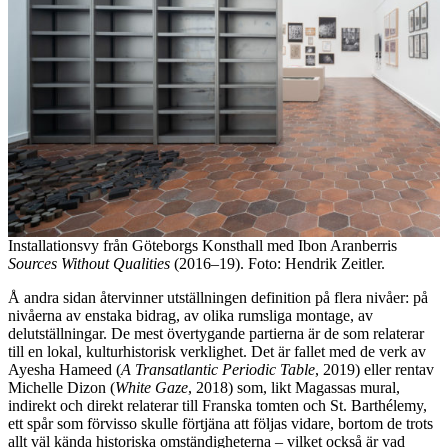
Installationsvy från Göteborgs Konsthall med Ibon Aranberris
Sources Without Qualities
(2016–19). Foto: Hendrik Zeitler.
Å andra sidan återvinner utställningen definition på flera nivåer: på
nivåerna av enstaka bidrag, av olika rumsliga montage, av
delutställningar. De mest övertygande partierna är de som relaterar
till en lokal, kulturhistorisk verklighet. Det är fallet med de verk av
Ayesha Hameed (
A Transatlantic Periodic Table
, 2019) eller rentav
Michelle Dizon (
White Gaze
, 2018) som, likt Magassas mural,
indirekt och direkt relaterar till Franska tomten och St. Barthélemy,
ett spår som förvisso skulle förtjäna att följas vidare, bortom de trots
allt väl kända historiska omständigheterna – vilket också är vad