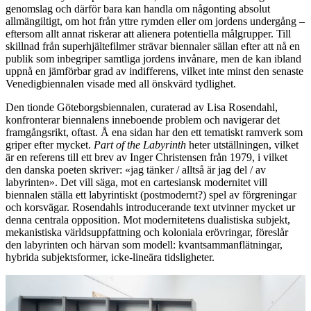
genomslag och därför bara kan handla om någonting absolut
allmängiltigt, om hot från yttre rymden eller om jordens undergång –
eftersom allt annat riskerar att alienera potentiella målgrupper. Till
skillnad från superhjältefilmer strävar biennaler sällan efter att nå en
publik som inbegriper samtliga jordens invånare, men de kan ibland
uppnå en jämförbar grad av indifferens, vilket inte minst den senaste
Venedigbiennalen visade med all önskvärd tydlighet.
Den tionde Göteborgsbiennalen, curaterad av Lisa Rosendahl,
konfronterar biennalens inneboende problem och navigerar det
framgångsrikt, oftast. Å ena sidan har den ett tematiskt ramverk som
griper efter mycket.
Part of the Labyrinth
heter utställningen, vilket
är en referens till ett brev av Inger Christensen från 1979, i vilket
den danska poeten skriver: «jag tänker / alltså är jag del / av
labyrinten». Det vill säga, mot en cartesiansk modernitet vill
biennalen ställa ett labyrintiskt (postmodernt?) spel av förgreningar
och korsvägar. Rosendahls introducerande text utvinner mycket ur
denna centrala opposition. Mot modernitetens dualistiska subjekt,
mekanistiska världsuppfattning och koloniala erövringar, föreslår
den labyrinten och härvan som modell: kvantsammanflätningar,
hybrida subjektsformer, icke-lineära tidsligheter.