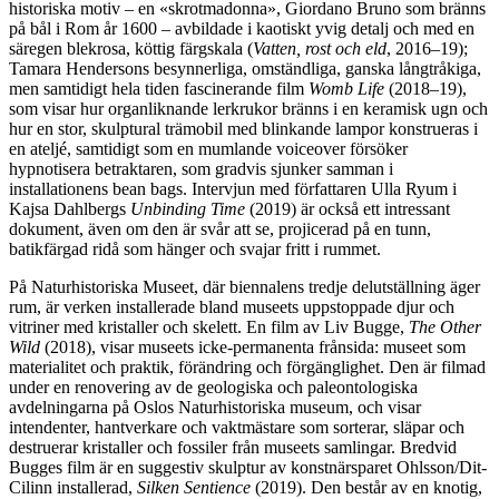
historiska motiv – en «skrotmadonna», Giordano Bruno som bränns
på bål i Rom år 1600 – avbildade i kaotiskt yvig detalj och med en
säregen blekrosa, köttig färgskala (
Vatten, rost och eld
, 2016–19);
Tamara Hendersons besynnerliga, omständliga, ganska långtråkiga,
men samtidigt hela tiden fascinerande film
Womb Life
(2018–19),
som visar hur organliknande lerkrukor bränns i en keramisk ugn och
hur en stor, skulptural trämobil med blinkande lampor konstrueras i
en ateljé, samtidigt som en mumlande voiceover försöker
hypnotisera betraktaren, som gradvis sjunker samman i
installationens bean bags. Intervjun med författaren Ulla Ryum i
Kajsa Dahlbergs
Unbinding Time
(2019) är också ett intressant
dokument, även om den är svår att se, projicerad på en tunn,
batikfärgad ridå som hänger och svajar fritt i rummet.
På Naturhistoriska Museet, där biennalens tredje delutställning äger
rum, är verken installerade bland museets uppstoppade djur och
vitriner med kristaller och skelett. En film av Liv Bugge,
The Other
Wild
(2018), visar museets icke-permanenta frånsida: museet som
materialitet och praktik, förändring och förgänglighet. Den är filmad
under en renovering av de geologiska och paleontologiska
avdelningarna på Oslos Naturhistoriska museum, och visar
intendenter, hantverkare och vaktmästare som sorterar, släpar och
destruerar kristaller och fossiler från museets samlingar. Bredvid
Bugges film är en suggestiv skulptur av konstnärsparet Ohlsson/Dit-
Cilinn installerad,
Silken Sentience
(2019). Den består av en knotig,