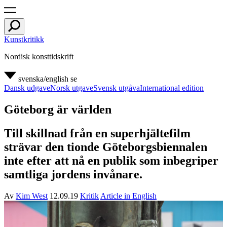
Kunstkritikk
Nordisk konsttidskrift
svenska/english
se
Dansk udgave
Norsk utgave
Svensk utgåva
International edition
Göteborg är världen
Till skillnad från en superhjältefilm
strävar den tionde Göteborgsbiennalen
inte efter att nå en publik som inbegriper
samtliga jordens invånare.
Av
Kim West
12.09.19
Kritik
Article in English