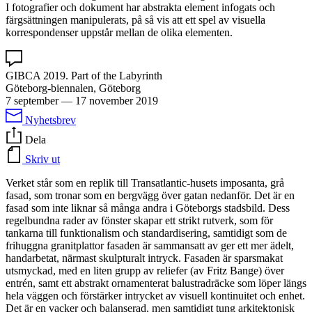
I fotografier och dokument har abstrakta element infogats och
färgsättningen manipulerats, på så vis att ett spel av visuella
korrespondenser uppstår mellan de olika elementen.
GIBCA 2019. Part of the Labyrinth
Göteborg-biennalen, Göteborg
7 september
—
17 november 2019
Nyhetsbrev
Dela
Skriv ut
Verket står som en replik till Transatlantic-husets imposanta, grå
fasad, som tronar som en bergvägg över gatan nedanför. Det är en
fasad som inte liknar så många andra i Göteborgs stadsbild. Dess
regelbundna rader av fönster skapar ett strikt rutverk, som för
tankarna till funktionalism och standardisering, samtidigt som de
frihuggna granitplattor fasaden är sammansatt av ger ett mer ädelt,
handarbetat, närmast skulpturalt intryck. Fasaden är sparsmakat
utsmyckad, med en liten grupp av reliefer (av Fritz Bange) över
entrén, samt ett abstrakt ornamenterat balustradräcke som löper längs
hela väggen och förstärker intrycket av visuell kontinuitet och enhet.
Det är en vacker och balanserad, men samtidigt tung arkitektonisk