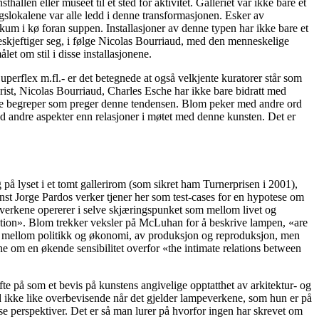
allen eller museet til et sted for aktivitet. Galleriet var ikke bare et
gslokalene var alle ledd i denne transformasjonen. Esker av
ikum i kø foran suppen. Installasjoner av denne typen har ikke bare et
t beskjeftiger seg, i følge Nicolas Bourriaud, med den menneskelige
et om stil i disse installasjonene.
perflex m.fl.- er det betegnede at også velkjente kuratorer står som
rist, Nicolas Bourriaud, Charles Esche har ikke bare bidratt med
rt nye begreper som preger denne tendensen. Blom peker med andre ord
ed andre aspekter enn relasjoner i møtet med denne kunsten. Det er
å lyset i et tomt gallerirom (som sikret ham Turnerprisen i 2001),
t Jorge Pardos verker tjener her som test-cases for en hypotese om
everkene opererer i selve skjæringspunket som mellom livet og
festation». Blom trekker veksler på McLuhan for å beskrive lampen, «are
et mellom politikk og økonomi, av produksjon og reproduksjon, men
ne om en økende sensibilitet overfor «the intimate relations between
e på som et bevis på kunstens angivelige opptatthet av arkitektur- og
id ikke like overbevisende når det gjelder lampeverkene, som hun er på
sise perspektiver. Det er så man lurer på hvorfor ingen har skrevet om