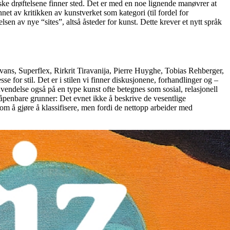
iske drøftelsene finner sted. Det er med en noe lignende manøvrer at
nnet av kritikken av kunstverket som kategori (til fordel for
sen av nye “sites”, altså åsteder for kunst. Dette krever et nytt språk
Evans, Superflex, Rirkrit Tiravanija, Pierre Huyghe, Tobias Rehberger,
for stil. Det er i stilen vi finner diskusjonene, forhandlinger og –
vendelse også på en type kunst ofte betegnes som sosial, relasjonell
t åpenbare grunner: Det evnet ikke å beskrive de vesentlige
r om å gjøre å klassifisere, men fordi de nettopp arbeider med