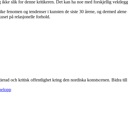
 ikke slik for denne kritikeren. Det kan ha noe med forskjellig vektleg
like fenomen og tendenser i kunsten de siste 30 årene, og dermed alene 
kuset på relasjonelle forhold.
itierad och kritisk offentlighet kring den nordiska konstscenen. Bidra till a
sbelopp