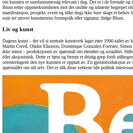
om kunsten er samfunnsmessig relevant i dag. Det er i de formale og es
Blom retter oppmerksomheten mot det utslitte og udaterte begrepet
sti
manifestasjon, prosjekt, event og slike ting) ikke bare skapt et behov 
som ser utover kunstnerens formspråk eller signatur, ifølge Blom.
Liv og kunst
Dagens kunst – det vil si sentrale kunstverk laget etter 1990-tallet a
Martin Creed, Olafur Eliasson, Dominique Gonzalez-Foerster, Simon Star
ikke minst – produksjonen av spørsmål om identitet og sosialitet. Stil
eller aksjonistisk. Dette er først og fremst et dristig grep fordi stil
orienteringene den nye kunsten er opptatt av. En gjenintroduksjon av st
spørsmålet om stil selv. Det er slik disse verkene blir politisk interessa