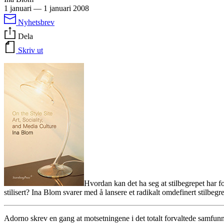
1 januari
—
1 januari 2008
Nyhetsbrev
Dela
Skriv ut
Hvordan kan det ha seg at stilbegrepet har f
stilisert? Ina Blom svarer med å lansere et radikalt omdefinert stilbegr
Adorno skrev en gang at motsetningene i det totalt forvaltede samfunnet