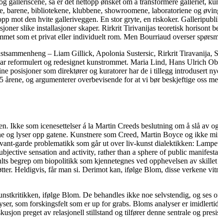
 galleriscene, så er det nettopp ønsket om å transformere galleriet, kunsth
ne, barene, bibliotekene, klubbene, showroomene, laboratoriene og øvin
 opp mot den hvite galleriveggen. En stor gryte, en riskoker. Galleripubl
sjoner slike installasjoner skaper. Rirkrit Tirivanijas teoretisk horison
met som et privat eller individuelt rom. Men Bourriaud overser spørsmål
stsammenheng – Liam Gillick, Apolonia Sustersic, Rirkrit Tiravanija, Su
m har reformulert og redesignet kunstrommet. Maria Lind, Hans Ulrich Ob
 sine posisjoner som direktører og kuratorer har de i tillegg introduse
-15 årene, og argumenterer overbevisende for at vi bør beskjeftige oss m
Ikke som icenesettelser á la Martin Creeds beslutning om å slå av og p
ne og lyser opp gatene. Kunstnere som Creed, Martin Boyce og ikke mins
k avant-garde problematikk som går ut over liv-kunst dialektikken: Lamp
of subjective sensation and activity, rather than a sphere of public mani
aults begrep om biopolitikk som kjennetegnes ved opphevelsen av skill
ter. Heldigvis, får man si. Derimot kan, ifølge Blom, disse verkene vit
tkritikken, ifølge Blom. De behandles ikke noe selvstendig, og ses oft
yser, som forskingsfelt som er up for grabs. Bloms analyser er imidlert
kusjon preget av relasjonell stillstand og tilfører denne sentrale og pre