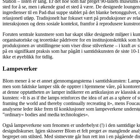
Station – listen er lang. Er det noe som har preget 90-tallets museums og
sted for å se, men i økende grad et sted å være. De designede lounge
ingredienser til en Pad-thai suppe stablet på det blanke betonggulvet,
relasjonetl utløp. Tradisjonelt har fokuset vært på produksjoner av rela
interaksjonen og dens sosiale kontekst, framfor å reprodusere kunstrom
Foruten sentrale kunstnere som har skapt slike designede miljøer i kun
organisatoriske og teoretiske pådrivere for en institusjonskritikk so
produksjonen av utstillingene som viser disse stilverkene – i kraft av
på en signifikant praksis som har pågått i samtidskunsten de siste 10
ikke et øyeblikk for tidlig.
Lampeverker
Blom mener å se et annet gjennomgangstema i samtidskunsten: Lampen. 
men som faktiske lamper slik de opptrer i hjemmene våre, på kontore
at denne opptattheten av lamper indikerer en artikulasjon av klassis
kunsten: «It is as if the lamps reinforces the idea of art as a sphere 
framing the world and thereby continually recreating it», mens Fouc
analysene leder ikke frem til konklusjoner som lampeverkene understøt
”ordinary« bodies and media technologies«.
Også lampeverkene som fenomen er underbelyst (!) i den samtidige kuns
designdiskurser. Igjen skisserer Blom et felt preget av manglende anal
begrepet om stilsted. Med sistnevnte går hun rett inn i en pågående dis