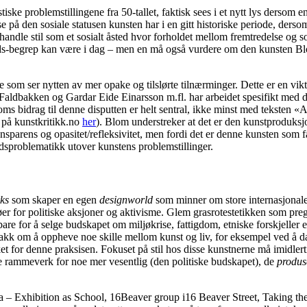
ske problemstillingene fra 50-tallet, faktisk sees i et nytt lys dersom e
se på den sosiale statusen kunsten har i en gitt historiske periode, de
ndle stil som et sosialt åsted hvor forholdet mellom fremtredelse og sos
tilsteds-begrep kan være i dag – men en må også vurdere om den kunsten 
de som ser nytten av mer opake og tilslørte tilnærminger. Dette er en vik
dbakken og Gardar Eide Einarsson m.fl. har arbeidet spesifikt med diss
oms bidrag til denne disputten er helt sentral, ikke minst med teksten 
 på kunstkritikk.no
her
). Blom understreker at det er den kunstproduksj
sparens og opasitet/refleksivitet, men fordi det er denne kunsten som fak
dsproblematikk utover kunstens problemstillinger.
rks
som skaper en egen
designworld
som minner om store internasjonale
r for politiske aksjoner og aktivisme. Glem grasrotestetikken som preget
are for å selge budskapet om miljøkrise, fattigdom, etniske forskjeller 
nakk om å oppheve noe skille mellom kunst og liv, for eksempel ved å da
erket for denne praksisen. Fokuset på stil hos disse kunstnerne må imidle
re rammeverk for noe mer vesentlig (den politiske budskapet), de
produs
za – Exhibition as School, 16Beaver group i16 Beaver Street, Taking t