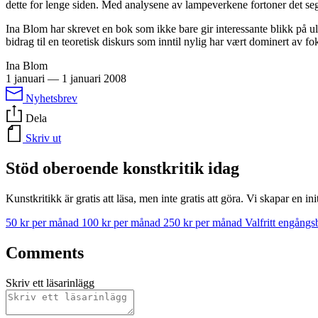
dette for lenge siden. Med analysene av lampeverkene fortoner det seg
Ina Blom har skrevet en bok som ikke bare gir interessante blikk på u
bidrag til en teoretisk diskurs som inntil nylig har vært dominert av fo
Ina Blom
1 januari
—
1 januari 2008
Nyhetsbrev
Dela
Skriv ut
Stöd oberoende konstkritik idag
Kunstkritikk är gratis att läsa, men inte gratis att göra. Vi skapar en in
50 kr per månad
100 kr per månad
250 kr per månad
Valfritt engång
Comments
Skriv ett läsarinlägg