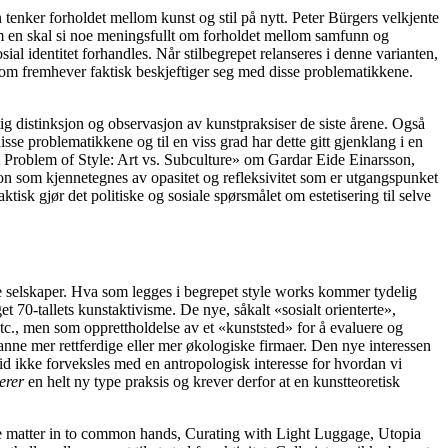
n tenker forholdet mellom kunst og stil på nytt. Peter Bürgers velkjente
rsom en skal si noe meningsfullt om forholdet mellom samfunn og
ial identitet forhandles. Når stilbegrepet relanseres i denne varianten,
Blom fremhever faktisk beskjeftiger seg med disse problematikkene.
tig distinksjon og observasjon av kunstpraksiser de siste årene. Også
e problematikkene og til en viss grad har dette gitt gjenklang i en
«A Problem of Style: Art vs. Subculture» om Gardar Eide Einarsson,
on som kjennetegnes av opasitet og refleksivitet som er utgangspunket
tisk gjør det politiske og sosiale spørsmålet om estetisering til selve
 selskaper. Hva som legges i begrepet style works kommer tydelig
 70-tallets kunstaktivisme. De nye, såkalt «sosialt orienterte»,
etc., men som opprettholdelse av et «kunststed» for å evaluere og
nne mer rettferdige eller mer økologiske firmaer. Den nye interessen
rtid ikke forveksles med en antropologisk interesse for hvordan vi
erer
en helt ny type praksis og krever derfor at en kunstteoretisk
he matter in to common hands, Curating with Light Luggage, Utopia