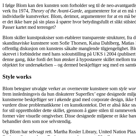
I følge Blom kan den kunsten som forholder seg til de neo-avantgardisti
verk fra 1974,
Theory of the Avant-Garde
, argumenterer for at en må 
individuelle kunstverker. Blom, derimot, argumenterer for at en må beha
er det ikke bare på sin plass å spørre hvor betydingsfullt et slikt s
Passer kartet med terrenget?
Blom skiller kunstpraksiser som etablerer transparente strukturer, fra 
skandinaviske kunstnere som Sofie Thorsen, Kaisa Dahlberg, Matias Fal
offentlig diskusjon om kunstens såkalte manglende tilgjengelighet. Bl
skrevet i forbindelse med hans soloutstilling på
UKS
i 2004 (publisert
denne gang, ikke fordi det hun ønsker å hypostasere skillet mellom tran
objektet for undersøkelsen – og dermed beskjeftiger seg med en samti
Style works
Blom betegner utvalgte verker av overnevnte kunstnere som
style wo
frem innledningsvis da hun diskuterer Superflex’ egne designede miljøe
kunstnerne beskjeftiger ser i økende grad med corporate design, ikke b
vurdere disse problematikkene i en kunstkontekst. Det er altså ikke s
for stil opprettholder dette skillet, gjennom å gjøre stilen til rammev
former våre visuelle omgivelser. Disse designede miljøene er ikke ba
behandler dem som noe selvstendig.
Og Blom har selvsagt rett. Martha Rosler Library, United Nation Pla