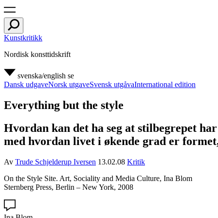
Kunstkritikk
Nordisk konsttidskrift
svenska/english
se
Dansk udgave
Norsk utgave
Svensk utgåva
International edition
Everything but the style
Hvordan kan det ha seg at stilbegrepet har
med hvordan livet i økende grad er formet, 
Av
Trude Schjelderup Iversen
13.02.08
Kritik
On the Style Site. Art, Sociality and Media Culture, Ina Blom
Sternberg Press, Berlin – New York, 2008
Ina Blom