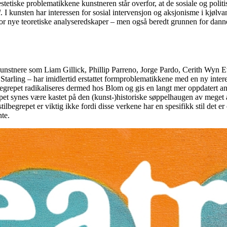
tetiske problematikkene kunstneren står overfor, at de sosiale og polit
l
. I kunsten har interessen for sosial intervensjon og aksjonisme i kjølva
for nye teoretiske analyseredskaper – men også beredt grunnen for dannel
v kunstnere som Liam Gillick, Phillip Parreno, Jorge Pardo, Cerith Wyn 
ling – har imidlertid erstattet formproblematikkene med en ny interesse 
begrepet radikaliseres dermed hos Blom og gis en langt mer oppdatert an
begrepet synes være kastet på den (kunst-)historiske søppelhaugen av mege
ilbegrepet er viktig ikke fordi disse verkene har en spesifikk stil det e
nte.