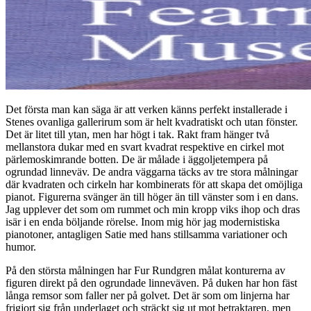
Det första man kan säga är att verken känns perfekt installerade i
Stenes ovanliga gallerirum som är helt kvadratiskt och utan fönster.
Det är litet till ytan, men har högt i tak. Rakt fram hänger två
mellanstora dukar med en svart kvadrat respektive en cirkel mot
pärlemoskimrande botten. De är målade i äggoljetempera på
ogrundad linneväv. De andra väggarna täcks av tre stora målningar
där kvadraten och cirkeln har kombinerats för att skapa det omöjliga
pianot. Figurerna svänger än till höger än till vänster som i en dans.
Jag upplever det som om rummet och min kropp viks ihop och dras
isär i en enda böljande rörelse. Inom mig hör jag modernistiska
pianotoner, antagligen Satie med hans stillsamma variationer och
humor.
På den största målningen har Fur Rundgren målat konturerna av
figuren direkt på den ogrundade linneväven. På duken har hon fäst
långa remsor som faller ner på golvet. Det är som om linjerna har
frigjort sig från underlaget och sträckt sig ut mot betraktaren, men