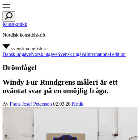
Kunstkritikk
Nordisk konsttidskrift
svenska/english
se
Dansk udgave
Norsk utgave
Svensk utgåva
International edition
Drömfågel
Windy Fur Rundgrens måleri är ett
oväntat svar på en omöjlig fråga.
Av
Frans Josef Petersson
02.03.20
Kritik