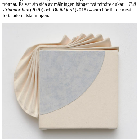
tröttnat. På var sin sida av målningen hänger två mindre dukar –
Två
strimmor hav
(2020) och
Bli till jord
(2018) – som hör till de mest
förtätade i utställningen.