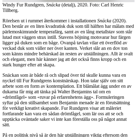
Windy Fur Rundgren,
Snäcka
(detalj), 2020. Foto: Carl Henric
Tillberg.
Rörelsen ut i rummet återkommer i installationen
Snäcka
(2020).
Den består av en liten kvadratisk duk som till hälften har målats med
pärlemoskimrande temperafärg, samt av en lång metallstav som står
lutad mot väggen strax intill. Stavens böjning motsvarar hur färgen
ligger på duken som en båge. Ovanpå tavlan vilar ett överflöd av
veckad duk som väller ner över kanten. Verket slår an en dov ton
som känns mindre behärskad än resten av utställningen. Allt är svalt
och elegant, men här känner jag att det också finns kropp och en
stark hunger efter att skapa.
Snäckan som är både rå och slipad över tid skulle kunna vara en
nyckel till Fur Rundgrens konstnärskap. Hon talar själv om sitt
arbete som en form av kontemplation. Ett blåmålat ägg under en av
dukarna får mig att tänka på Walter Benjamins tal om en
«drömfågel» som «ruvar på erfarenhetens ägg». Formuleringen
syftar på den stillsamhet som Benjamin menade är en förutsättning
för verkligt kreativt skapande. Fur Rundgren visar att måleriet
fortfarande kan vara en sådan drömfågel, som lär oss att se och
upptäcka oväntade saker vi inte kan föreställa oss på något annat
sätt.
På en politisk nivå så är den här utställningen viktig eftersom den