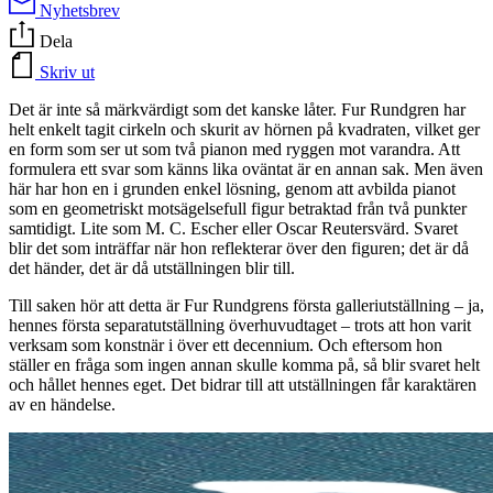
Nyhetsbrev
Dela
Skriv ut
Det är inte så märkvärdigt som det kanske låter. Fur Rundgren har
helt enkelt tagit cirkeln och skurit av hörnen på kvadraten, vilket ger
en form som ser ut som två pianon med ryggen mot varandra. Att
formulera ett svar som känns lika oväntat är en annan sak. Men även
här har hon en i grunden enkel lösning, genom att avbilda pianot
som en geometriskt motsägelsefull figur betraktad från två punkter
samtidigt. Lite som M. C. Escher eller Oscar Reutersvärd. Svaret
blir det som inträffar när hon reflekterar över den figuren; det är då
det händer, det är då utställningen blir till.
Till saken hör att detta är Fur Rundgrens första galleriutställning – ja,
hennes första separatutställning överhuvudtaget – trots att hon varit
verksam som konstnär i över ett decennium. Och eftersom hon
ställer en fråga som ingen annan skulle komma på, så blir svaret helt
och hållet hennes eget. Det bidrar till att utställningen får karaktären
av en händelse.