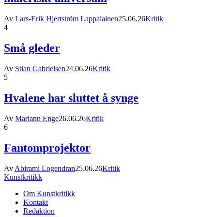
Av
Lars-Erik Hjertström Lappalainen
25.06.26
Kritik
4
Små gleder
Av
Stian Gabrielsen
24.06.26
Kritik
5
Hvalene har sluttet å synge
Av
Mariann Enge
26.06.26
Kritik
6
Fantomprojektor
Av
Abirami Logendran
25.06.26
Kritik
Kunstkritikk
Om Kunstkritikk
Kontakt
Redaktion