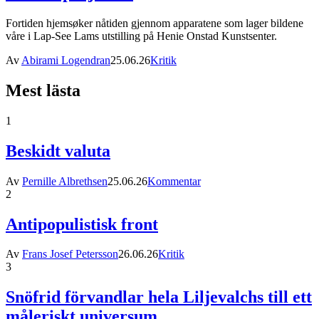
Fortiden hjemsøker nåtiden gjennom apparatene som lager bildene
våre i Lap-See Lams utstilling på Henie Onstad Kunstsenter.
Av
Abirami Logendran
25.06.26
Kritik
Mest lästa
1
Beskidt valuta
Av
Pernille Albrethsen
25.06.26
Kommentar
2
Antipopulistisk front
Av
Frans Josef Petersson
26.06.26
Kritik
3
Snöfrid förvandlar hela Liljevalchs till ett
måleriskt universum