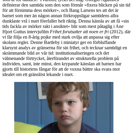
definierar den samtida som den som förmår «fixera blicken på sin tid
för att förnimma dess mörker», och Bang Larsens tes att det är
barnet som mer än någon annan förkroppsligar samtidens allra
dunklaste vrå i nuet förefaller helt riktig. Denna känsla av att få «sin
tids fackla av mörker rakt i ansiktet» blir som mest påtaglig i Ane
Hjort Guttus intervjufilm
Frihet forutsatter att noen er fri
(2012), där
vi får följa en 8-årig pojke med stark ovilja att anpassa sig efter
skolans regler. Denne Bartleby i miniatyr ger en förbluffande
klarsynt analys av gränserna för sin frihet, och tecknar samtidigt en
skrämmande bild av vår tid: institutionaliseringen och det
välmenande förtrycket, återförandet av strukturella problem på
individen, samt, inte minst, den krypande känslan att barnen har
gjorts till historiens fångar för att de vuxna bättre ska svara mot
idealet om ett gränslöst lekande i nuet.