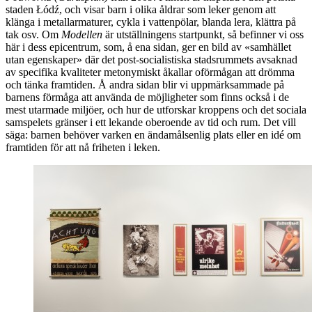
staden Łódź, och visar barn i olika åldrar som leker genom att
klänga i metallarmaturer, cykla i vattenpölar, blanda lera, klättra på
tak osv. Om
Modellen
är utställningens startpunkt, så befinner vi oss
här i dess epicentrum, som, å ena sidan, ger en bild av «samhället
utan egenskaper» där det post-socialistiska stadsrummets avsaknad
av specifika kvaliteter metonymiskt åkallar oförmågan att drömma
och tänka framtiden. Å andra sidan blir vi uppmärksammade på
barnens förmåga att använda de möjligheter som finns också i de
mest utarmade miljöer, och hur de utforskar kroppens och det sociala
samspelets gränser i ett lekande oberoende av tid och rum. Det vill
säga: barnen behöver varken en ändamålsenlig plats eller en idé om
framtiden för att nå friheten i leken.