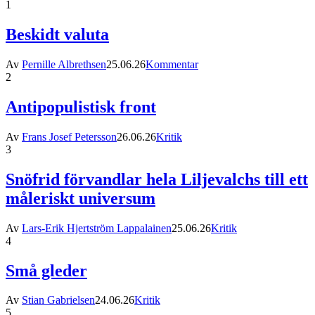
1
Beskidt valuta
Av
Pernille Albrethsen
25.06.26
Kommentar
2
Antipopulistisk front
Av
Frans Josef Petersson
26.06.26
Kritik
3
Snöfrid förvandlar hela Liljevalchs till ett
måleriskt universum
Av
Lars-Erik Hjertström Lappalainen
25.06.26
Kritik
4
Små gleder
Av
Stian Gabrielsen
24.06.26
Kritik
5