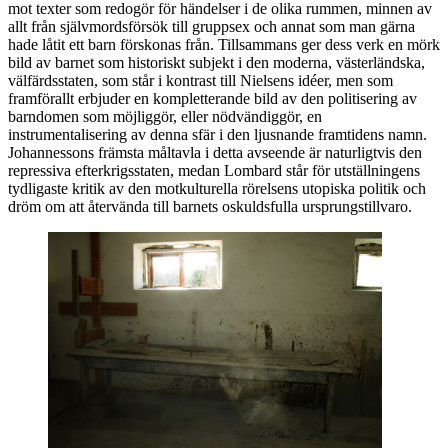
mot texter som redogör för händelser i de olika rummen, minnen av
allt från självmordsförsök till gruppsex och annat som man gärna
hade låtit ett barn förskonas från. Tillsammans ger dess verk en mörk
bild av barnet som historiskt subjekt i den moderna, västerländska,
välfärdsstaten, som står i kontrast till Nielsens idéer, men som
framförallt erbjuder en kompletterande bild av den politisering av
barndomen som möjliggör, eller nödvändiggör, en
instrumentalisering av denna sfär i den ljusnande framtidens namn.
Johannessons främsta måltavla i detta avseende är naturligtvis den
repressiva efterkrigsstaten, medan Lombard står för utställningens
tydligaste kritik av den motkulturella rörelsens utopiska politik och
dröm om att återvända till barnets oskuldsfulla ursprungstillvaro.