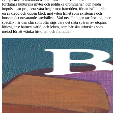
förflutnas kulturella myter och politiska drömmerier, och hejda
impulsen att projicera våra begär mot framtiden, för att istället rikta
en avklädd och öppen blick mot «den frihet som existerar i och
bortom det nuvarande samhället». Vad utställningen tar fasta på, mer
specifikt, är den sfär som ofta sägs bära det sista spåren av utopins
löftesglans: barnets värld, och leken, som här ska utforskas som
metod för att «tänka historien och framtiden.»