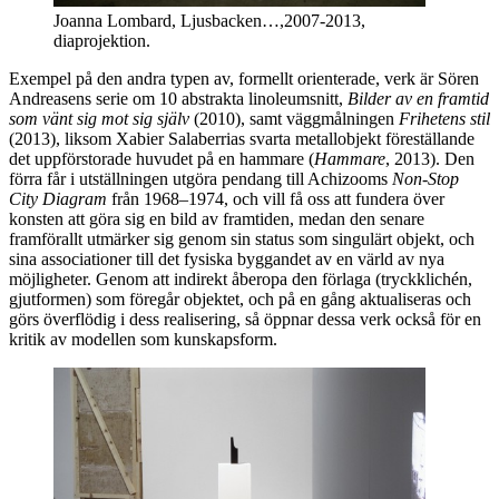
Joanna Lombard, Ljusbacken…,2007-2013,
diaprojektion.
Exempel på den andra typen av, formellt orienterade, verk är Sören
Andreasens serie om 10 abstrakta linoleumsnitt,
Bilder av en framtid
som vänt sig mot sig själv
(2010), samt väggmålningen
Frihetens stil
(2013), liksom Xabier Salaberrias svarta metallobjekt föreställande
det uppförstorade huvudet på en hammare (
Hammare
, 2013). Den
förra får i utställningen utgöra pendang till Achizooms
Non-Stop
City Diagram
från 1968–1974, och vill få oss att fundera över
konsten att göra sig en bild av framtiden, medan den senare
framförallt utmärker sig genom sin status som singulärt objekt, och
sina associationer till det fysiska byggandet av en värld av nya
möjligheter. Genom att indirekt åberopa den förlaga (tryckklichén,
gjutformen) som föregår objektet, och på en gång aktualiseras och
görs överflödig i dess realisering, så öppnar dessa verk också för en
kritik av modellen som kunskapsform.