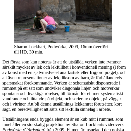
Sharon Lockhart, Podwórka, 2009, 16mm överfört
till HD, 30 min.
Det första som kan noteras är att de utställda verken inte rymmer
särskilt mycket av lek och lekfullhet i konventionell mening (i form
av konst med en självmedvetet anarkistisk eller frigjord prägel), och
att även representationer av lek, liksom av barn, är förhållandevis
sparsmakat förekommande. Verken är schematiskt disponerade i
rummet på ett sätt som undviker diagonala linjer, och motverkar
spontana och livaktiga rörelser, till förmån för ett mer systematiskt
vandrande och tittande på objekt, och serier av objekt, på väggar
och i vitriner. Att bli denna utställnings lekkamrat förutsätter, kort
sagt, en beredvillighet att sätta sitt lekfulla sinnelag i arbete.
Utställningens enda byggda element är en kub mitt i rummet, som
innehåller en storskalig projektion av Sharon Lockharts videoverk
Podwórka (Gårdsplan)
från 2009. Filmen är inspelad i den polska