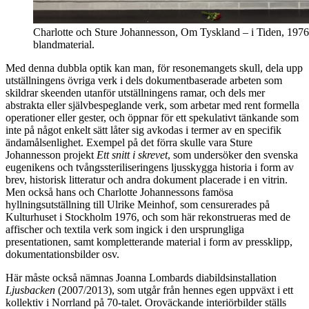
Charlotte och Sture Johannesson, Om Tyskland – i Tiden, 1976, 
blandmaterial.
Med denna dubbla optik kan man, för resonemangets skull, dela upp
utställningens övriga verk i dels dokumentbaserade arbeten som
skildrar skeenden utanför utställningens ramar, och dels mer
abstrakta eller självbespeglande verk, som arbetar med rent formella
operationer eller gester, och öppnar för ett spekulativt tänkande som
inte på något enkelt sätt låter sig avkodas i termer av en specifik
ändamålsenlighet. Exempel på det förra skulle vara Sture
Johannesson projekt
Ett snitt i skrevet
, som undersöker den svenska
eugenikens och tvångssteriliseringens ljusskygga historia i form av
brev, historisk litteratur och andra dokument placerade i en vitrin.
Men också hans och Charlotte Johannessons famösa
hyllningsutställning till Ulrike Meinhof, som censurerades på
Kulturhuset i Stockholm 1976, och som här rekonstrueras med de
affischer och textila verk som ingick i den ursprungliga
presentationen, samt kompletterande material i form av pressklipp,
dokumentationsbilder osv.
Här måste också nämnas Joanna Lombards diabildsinstallation
Ljusbacken
(2007/2013), som utgår från hennes egen uppväxt i ett
kollektiv i Norrland på 70-talet. Oroväckande interiörbilder ställs