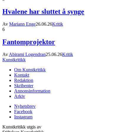
Hvalene har sluttet å synge
Av
Mariann Enge
26.06.26
Kritik
6
Fantomprojektor
Av
Abirami Logendran
25.06.26
Kritik
Kunstkritikk
Om Kunstkritikk
Kontakt
Redaktion
Skribenter
Annonsinformation
Arkiv
Nyhetsbrev
Facebook
Instagram
Kunstkritikk utgis av