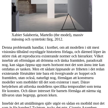
Xabier Salaberria, Martello (the model), massiv
mässing och syntetiskt färg, 2012.
Denna problematik handlar, i korthet, om att modellen i sitt mest
visionära tillstånd osynliggör historiens förlaga, och därmed löper än
större risk att reproducera existerande normer och hierarkier. Vilket
innebär att oförmågan att drömma och tänka framtiden, paradoxalt
nog, kan sägas öppna upp nuets horisont mot det som ännu inte kan
omfattas av tanken. Men ett sådant öppnande av friheten i det redan
existerande förutsätter inte bara ett övergivande av hoppet och
framtiden, utan också, naturligt nog, förmågan att konstruera
modeller som motbilder till det som existerar i nuet. Därav
betydelsen att utforska modellens specifika temporalitet som tema
för konsten. Och därav intresset för barnets förmåga att närma sig
tillvaron utan begrepp, genom leken.
Innebär det att utställningen själv utgör en sådan en motbild mot det
som är för handen? Tvärtom, tycks det mig. Giorgio Agamben