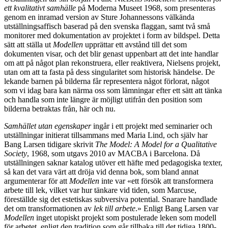
ett kvalitativt samhälle
på Moderna Museet 1968, som presenteras
genom en inramad version av Sture Johannessons välkända
utställningsaffisch baserad på den svenska flaggan, samt två små
monitorer med dokumentation av projektet i form av bildspel. Detta
sätt att ställa ut
Modellen
upprättar ett avstånd till det som
dokumenten visar, och det blir genast uppenbart att det inte handlar
om att på något plan rekonstruera, eller reaktivera, Nielsens projekt,
utan om att ta fasta på dess singularitet som historisk händelse. De
lekande barnen på bilderna får representera något förlorat, något
som vi idag bara kan närma oss som lämningar efter ett sätt att tänka
och handla som inte längre är möjligt utifrån den position som
bilderna betraktas från, här och nu.
Samhället utan egenskaper
ingår i ett projekt med seminarier och
utställningar initierat tillsammans med Maria Lind, och själv har
Bang Larsen tidigare skrivit
The Model: A Model for a Qualitative
Society
, 1968, som utgavs 2010 av MACBA i Barcelona. Då
utställningen saknar katalog utöver ett häfte med pedagogiska texter,
så kan det vara värt att dröja vid denna bok, som bland annat
argumenterar för att
Modellen
inte var «ett försök att transformera
arbete till lek, vilket var hur tänkare vid tiden, som Marcuse,
föreställde sig det estetiskas subversiva potential. Snarare handlade
det om transformationen av
lek till arbete
.» Enligt Bang Larsen var
Modellen
inget utopiskt projekt som postulerade leken som modell
för arbetet, enligt den tradition som går tillbaka till det tidiga 1800-