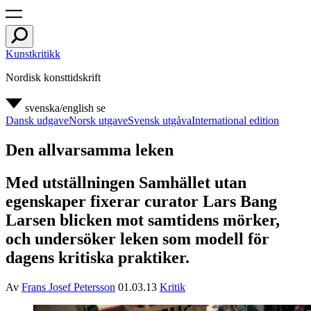
Kunstkritikk
Nordisk konsttidskrift
svenska/english
se
Dansk udgave
Norsk utgave
Svensk utgåva
International edition
Den allvarsamma leken
Med utställningen Samhället utan
egenskaper fixerar curator Lars Bang
Larsen blicken mot samtidens mörker,
och undersöker leken som modell för
dagens kritiska praktiker.
Av
Frans Josef Petersson
01.03.13
Kritik