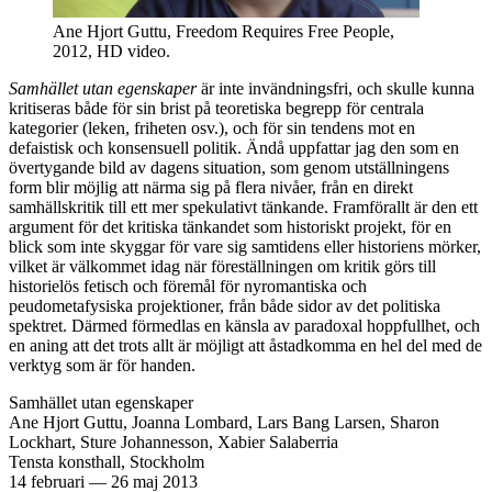
Ane Hjort Guttu, Freedom Requires Free People,
2012, HD video.
Samhället utan egenskaper
är inte invändningsfri, och skulle kunna
kritiseras både för sin brist på teoretiska begrepp för centrala
kategorier (leken, friheten osv.), och för sin tendens mot en
defaistisk och konsensuell politik. Ändå uppfattar jag den som en
övertygande bild av dagens situation, som genom utställningens
form blir möjlig att närma sig på flera nivåer, från en direkt
samhällskritik till ett mer spekulativt tänkande. Framförallt är den ett
argument för det kritiska tänkandet som historiskt projekt, för en
blick som inte skyggar för vare sig samtidens eller historiens mörker,
vilket är välkommet idag när föreställningen om kritik görs till
historielös fetisch och föremål för nyromantiska och
peudometafysiska projektioner, från både sidor av det politiska
spektret. Därmed förmedlas en känsla av paradoxal hoppfullhet, och
en aning att det trots allt är möjligt att åstadkomma en hel del med de
verktyg som är för handen.
Samhället utan egenskaper
Ane Hjort Guttu, Joanna Lombard, Lars Bang Larsen, Sharon
Lockhart, Sture Johannesson, Xabier Salaberria
Tensta konsthall, Stockholm
14 februari
—
26 maj 2013