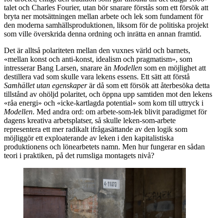
talet och Charles Fourier, utan bör snarare förstås som ett försök att
bryta ner motsättningen mellan arbete och lek som fundament för
den moderna samhällsproduktionen, liksom för de politiska projekt
som ville överskrida denna ordning och inrätta en annan framtid.
Det är alltså polariteten mellan den vuxnes värld och barnets,
«mellan konst och anti-konst, idealism och pragmatism», som
intresserar Bang Larsen, snarare än
Modellen
som en möjlighet att
destillera vad som skulle vara lekens essens. Ett sätt att förstå
Samhället utan egenskaper
är då som ett försök att återbesöka detta
tillstånd av ohöljd polaritet, och öppna upp samtiden mot den lekens
«råa energi» och «icke-kartlagda potential» som kom till uttryck i
Modellen
. Med andra ord: om arbete-som-lek blivit paradigmet för
dagens kreativa arbetsplatser, så skulle leken-som-arbete
representera ett mer radikalt ifrågasättande av den logik som
möjliggör ett exploaterande av leken i den kapitalistiska
produktionens och lönearbetets namn. Men hur fungerar en sådan
teori i praktiken, på det rumsliga montagets nivå?