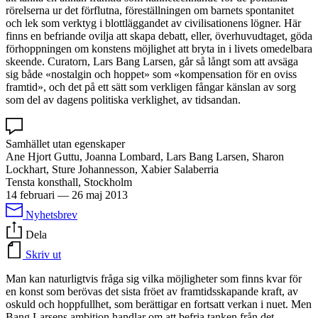
rörelserna ur det förflutna, föreställningen om barnets spontanitet
och lek som verktyg i blottläggandet av civilisationens lögner. Här
finns en befriande ovilja att skapa debatt, eller, överhuvudtaget, göda
förhoppningen om konstens möjlighet att bryta in i livets omedelbara
skeende. Curatorn, Lars Bang Larsen, går så långt som att avsäga
sig både «nostalgin och hoppet» som «kompensation för en oviss
framtid», och det på ett sätt som verkligen fångar känslan av sorg
som del av dagens politiska verklighet, av tidsandan.
Samhället utan egenskaper
Ane Hjort Guttu, Joanna Lombard, Lars Bang Larsen, Sharon
Lockhart, Sture Johannesson, Xabier Salaberria
Tensta konsthall, Stockholm
14 februari
—
26 maj 2013
Nyhetsbrev
Dela
Skriv ut
Man kan naturligtvis fråga sig vilka möjligheter som finns kvar för
en konst som berövas det sista fröet av framtidsskapande kraft, av
oskuld och hoppfullhet, som berättigar en fortsatt verkan i nuet. Men
Bang Larsens ambition handlar om att befria tanken från det