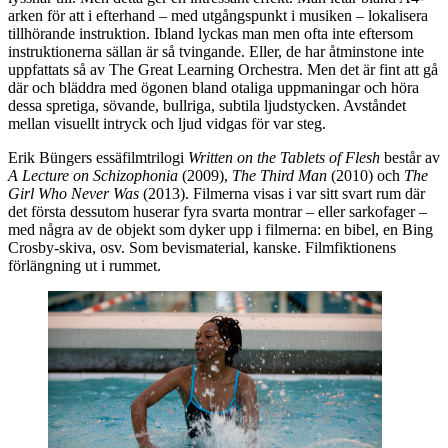
arken för att i efterhand – med utgångspunkt i musiken – lokalisera
tillhörande instruktion. Ibland lyckas man men ofta inte eftersom
instruktionerna sällan är så tvingande. Eller, de har åtminstone inte
uppfattats så av The Great Learning Orchestra. Men det är fint att gå
där och bläddra med ögonen bland otaliga uppmaningar och höra
dessa spretiga, sövande, bullriga, subtila ljudstycken. Avståndet
mellan visuellt intryck och ljud vidgas för var steg.
Erik Büngers essäfilmtrilogi
Written on the Tablets of Flesh
består av
A Lecture on Schizophonia
(2009),
The Third Man
(2010) och
The
Girl Who Never Was
(2013). Filmerna visas i var sitt svart rum där
det första dessutom huserar fyra svarta montrar – eller sarkofager –
med några av de objekt som dyker upp i filmerna: en bibel, en Bing
Crosby-skiva, osv. Som bevismaterial, kanske. Filmfiktionens
förlängning ut i rummet.