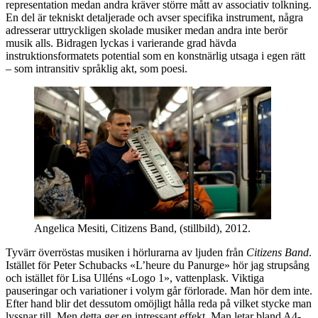
representation medan andra kräver större mått av associativ tolkning.
En del är tekniskt detaljerade och avser specifika instrument, några
adresserar uttryckligen skolade musiker medan andra inte berör
musik alls. Bidragen lyckas i varierande grad hävda
instruktionsformatets potential som en konstnärlig utsaga i egen rätt
– som intransitiv språklig akt, som poesi.
Angelica Mesiti, Citizens Band, (stillbild), 2012.
Tyvärr överröstas musiken i hörlurarna av ljuden från
Citizens Band
.
Istället för Peter Schubacks «L’heure du Panurge» hör jag strupsång
och istället för Lisa Ulléns «Logo 1», vattenplask. Viktiga
pauseringar och variationer i volym går förlorade. Man hör dem inte.
Efter hand blir det dessutom omöjligt hålla reda på vilket stycke man
lyssnar till. Men detta ger en intressant effekt. Man letar bland A4-