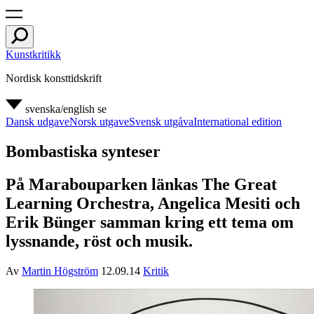
Kunstkritikk
Nordisk konsttidskrift
svenska/english
se
Dansk udgave
Norsk utgave
Svensk utgåva
International edition
Bombastiska synteser
På Marabouparken länkas The Great
Learning Orchestra, Angelica Mesiti och
Erik Bünger samman kring ett tema om
lyssnande, röst och musik.
Av
Martin Högström
12.09.14
Kritik