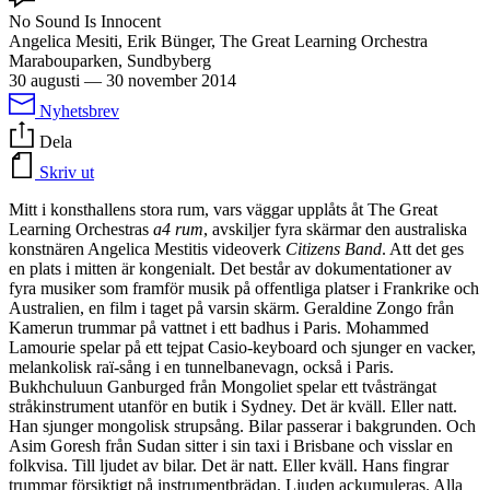
No Sound Is Innocent
Angelica Mesiti, Erik Bünger, The Great Learning Orchestra
Marabouparken, Sundbyberg
30 augusti
—
30 november 2014
Nyhetsbrev
Dela
Skriv ut
Mitt i konsthallens stora rum, vars väggar upplåts åt The Great
Learning Orchestras
a4 rum
, avskiljer fyra skärmar den australiska
konstnären Angelica Mestitis videoverk
Citizens Band
. Att det ges
en plats i mitten är kongenialt. Det består av dokumentationer av
fyra musiker som framför musik på offentliga platser i Frankrike och
Australien, en film i taget på varsin skärm. Geraldine Zongo från
Kamerun trummar på vattnet i ett badhus i Paris. Mohammed
Lamourie spelar på ett tejpat Casio-keyboard och sjunger en vacker,
melankolisk raï-sång i en tunnelbanevagn, också i Paris.
Bukhchuluun Ganburged från Mongoliet spelar ett tvåsträngat
stråkinstrument utanför en butik i Sydney. Det är kväll. Eller natt.
Han sjunger mongolisk strupsång. Bilar passerar i bakgrunden. Och
Asim Goresh från Sudan sitter i sin taxi i Brisbane och visslar en
folkvisa. Till ljudet av bilar. Det är natt. Eller kväll. Hans fingrar
trummar försiktigt på instrumentbrädan. Ljuden ackumuleras. Alla