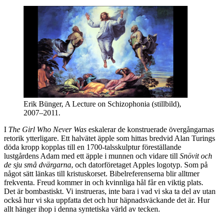
Erik Bünger, A Lecture on Schizophonia (stillbild),
2007–2011.
I
The Girl Who Never Was
eskalerar de konstruerade övergångarnas
retorik ytterligare. Ett halvätet äpple som hittas bredvid Alan Turings
döda kropp kopplas till en 1700-talsskulptur föreställande
lustgårdens Adam med ett äpple i munnen och vidare till
Snövit och
de sju små dvärgarna
, och datorföretaget Apples logotyp. Som på
något sätt länkas till kristuskorset. Bibelreferenserna blir alltmer
frekventa. Freud kommer in och kvinnliga hål får en viktig plats.
Det är bombastiskt. Vi instrueras, inte bara i vad vi ska ta del av utan
också hur vi ska uppfatta det och hur häpnadsväckande det är. Hur
allt hänger ihop i denna syntetiska värld av tecken.