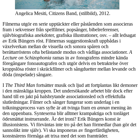
Angelica Mesiti, Citizens Band, (stillbild), 2012.
Filmerna utgör en serie upptäckter eller påståenden som associeras
fram i sekvenser från spelfilmer, popsånger, bibelreferenser,
självbiografiska anekdoter, grafiska illustrationer, osv. – allt ledsagat
av Erik Büngers röst. Filmernas suggestionskraft uppbådas i
växelverkan mellan de visuella och sonora spåren och
berättarröstens ofta befästande modus och vådliga associationer.
A
Lecture on Schizophonia
ramas in av fonografens mindre kända
föregångare fonoautografen och utgör delvis en betraktelse över
kroppslösa röster i skräckfilmer och sångduetter mellan levande och
döda (inspelade) sångare.
I
The Third Man
fortsätter musik och ljud att fortplantas likt demoner
i den mänskliga kroppen. Det undersökande arbetet blir dock efter
hand till en jakt på halsbrytande associationsled och effektfulla
slutledningar. Filmer och sånger fungerar som underlag i en
tolkningsprocess vars syfte är att tvinga fram en
annan
mening än
den uppenbara. Synteserna blir alltmer krampaktiga och tonläget
ödesmättat instruerande. Är det ironi? Erik Büngers konst är
illusionistens. Vi förväntas inte tro på det han förmedlar (han gör det
sannolikt inte själv). Vi ska imponeras av fingerfärdigheten,
konstnärens förmåga att trixa med det som framträder.