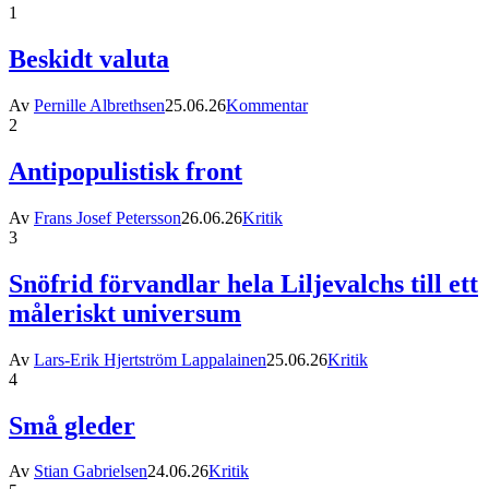
1
Beskidt valuta
Av
Pernille Albrethsen
25.06.26
Kommentar
2
Antipopulistisk front
Av
Frans Josef Petersson
26.06.26
Kritik
3
Snöfrid förvandlar hela Liljevalchs till ett
måleriskt universum
Av
Lars-Erik Hjertström Lappalainen
25.06.26
Kritik
4
Små gleder
Av
Stian Gabrielsen
24.06.26
Kritik