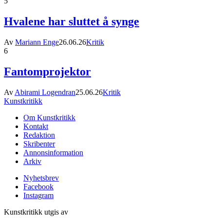
5
Hvalene har sluttet å synge
Av
Mariann Enge
26.06.26
Kritik
6
Fantomprojektor
Av
Abirami Logendran
25.06.26
Kritik
Kunstkritikk
Om Kunstkritikk
Kontakt
Redaktion
Skribenter
Annonsinformation
Arkiv
Nyhetsbrev
Facebook
Instagram
Kunstkritikk utgis av