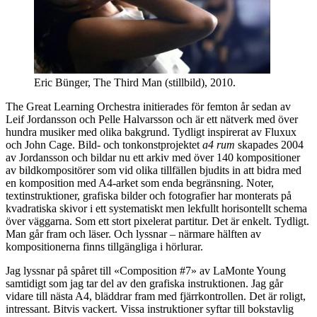
Eric Bünger, The Third Man (stillbild), 2010.
The Great Learning Orchestra
initierades för femton år sedan av
Leif Jordansson och Pelle Halvarsson och
är ett nätverk med över
hundra musiker med olika bakgrund. Tydligt inspirerat av Fluxux
och John Cage. Bild- och tonkonstprojektet
a4 rum
skapades 2004
av Jordansson och bildar nu ett arkiv med över 140 kompositioner
av bildkompositörer som vid olika tillfällen bjudits in att bidra med
en komposition med A4-arket som enda begränsning. Noter,
textinstruktioner, grafiska bilder och fotografier har monterats på
kvadratiska skivor i ett systematiskt men lekfullt horisontellt schema
över väggarna. Som ett stort pixelerat partitur. Det är enkelt. Tydligt.
Man går fram och läser. Och lyssnar – närmare hälften av
kompositionerna finns tillgängliga i hörlurar.
Jag lyssnar på spåret till «Composition #7» av LaMonte Young
samtidigt som jag tar del av den grafiska instruktionen. Jag går
vidare till nästa A4, bläddrar fram med fjärrkontrollen. Det är roligt,
intressant. Bitvis vackert. Vissa instruktioner syftar till bokstavlig