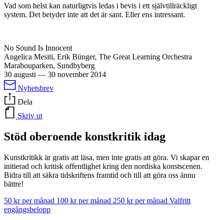
Vad som helst kan naturligtvis ledas i bevis i ett självtillräckligt
system. Det betyder inte att det är sant. Eller ens intressant.
No Sound Is Innocent
Angelica Mesiti, Erik Bünger, The Great Learning Orchestra
Marabouparken, Sundbyberg
30 augusti
—
30 november 2014
Nyhetsbrev
Dela
Skriv ut
Stöd oberoende konstkritik idag
Kunstkritikk är gratis att läsa, men inte gratis att göra. Vi skapar en
initierad och kritisk offentlighet kring den nordiska konstscenen.
Bidra till att säkra tidskriftens framtid och till att göra oss ännu
bättre!
50 kr per månad
100 kr per månad
250 kr per månad
Valfritt
engångsbelopp