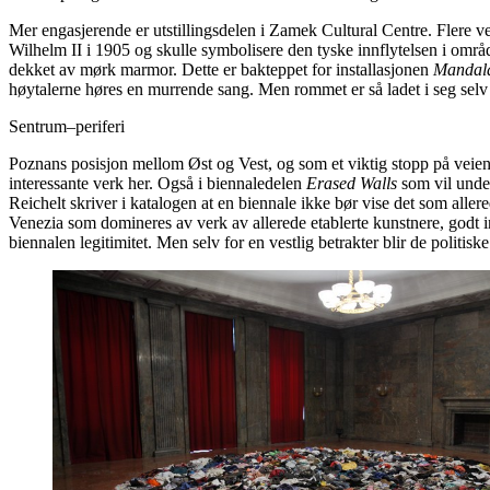
Mer engasjerende er utstillingsdelen i Zamek Cultural Centre. Flere ver
Wilhelm II i 1905 og skulle symbolisere den tyske innflytelsen i områ
dekket av mørk marmor. Dette er bakteppet for installasjonen
Mandala
høytalerne høres en murrende sang. Men rommet er så ladet i seg selv
Sentrum–periferi
Poznans posisjon mellom Øst og Vest, og som et viktig stopp på veien f
interessante verk her. Også i biennaledelen
Erased Walls
som vil unde
Reichelt skriver i katalogen at en biennale ikke bør vise det som aller
Venezia som domineres av verk av allerede etablerte kunstnere, godt i
biennalen legitimitet. Men selv for en vestlig betrakter blir de polit