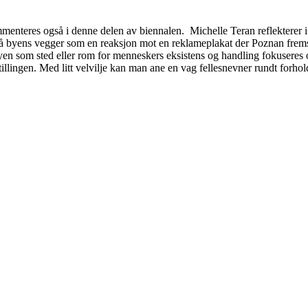
menteres også i denne delen av biennalen. Michelle Teran reflekterer 
å byens vegger som en reaksjon mot en reklameplakat der Poznan fremst
yen som sted eller rom for menneskers eksistens og handling fokuseres 
stillingen. Med litt velvilje kan man ane en vag fellesnevner rundt fo