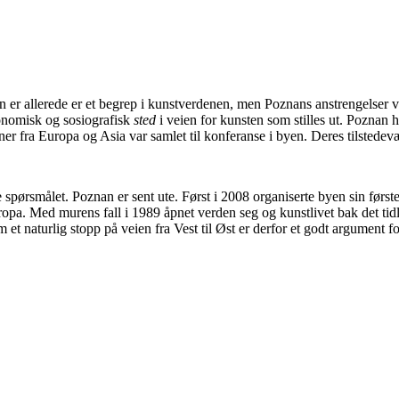
en er allerede er et begrep i kunstverdenen, men Poznans anstrengelser
konomisk og sosiografisk
sted
i veien for kunsten som stilles ut. Poznan
ner fra Europa og Asia var samlet til konferanse i byen. Deres tilstedev
e spørsmålet. Poznan er sent ute. Først i 2008 organiserte byen sin førs
ropa. Med murens fall i 1989 åpnet verden seg og kunstlivet bak det tidl
et naturlig stopp på veien fra Vest til Øst er derfor et godt argument fo