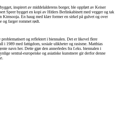
 bygget, inspirert av middelalderens borger, ble oppført av Keiser
bert Speer bygget en kopi av Hitlers Berlinkabinett med vegger og tak
en Kimsooja. En haug med klær former en sirkel på gulvet og over
e og farger rommet rødt.
oblematisert og reflektert i biennalen. Det er likevel flere
 i 1989 med fattigdom, sosiale ulikheter og rasisme. Matthias
ente navn her. Dette gjør den annerledes fra f.eks. biennalen i
nlige sentral-europeiske og asiatiske kunstnere gir derfor denne
e.