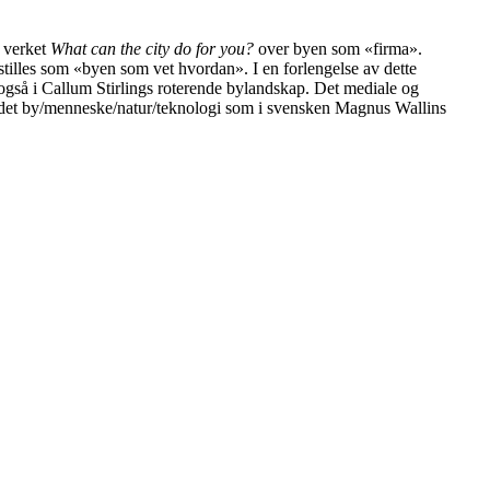
i verket
What can the city do for you?
over byen som «firma».
illes som «byen som vet hvordan». I en forlengelse av dette
også i Callum Stirlings roterende bylandskap. Det mediale og
rholdet by/menneske/natur/teknologi som i svensken Magnus Wallins