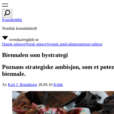
Kunstkritikk
Nordisk konsttidskrift
svenska/english
se
Dansk udgave
Norsk utgave
Svensk utgåva
International edition
Biennalen som bystrategi
Poznans strategiske ambisjon, som et poten
biennale.
Av
Kari J. Brandtzæg
28.09.10
Kritik