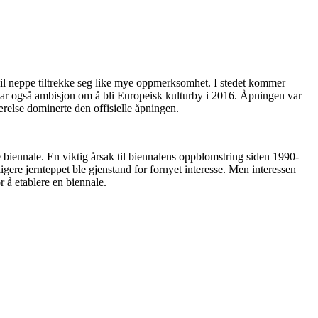
 vil neppe tiltrekke seg like mye oppmerksomhet. I stedet kommer
 har også ambisjon om å bli Europeisk kulturby i 2016. Åpningen var
ærelse dominerte den offisielle åpningen.
te biennale. En viktig årsak til biennalens oppblomstring siden 1990-
igere jernteppet ble gjenstand for fornyet interesse. Men interessen
r å etablere en biennale.