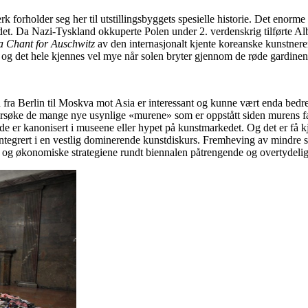
k forholder seg her til utstillingsbyggets spesielle historie. Det enorme
det. Da Nazi-Tyskland okkuperte Polen under 2. verdenskrig tilførte Al
 Chant for Auschwitz
av den internasjonalt kjente koreanske kunstner
 og det hele kjennes vel mye når solen bryter gjennom de røde gardinen
ra Berlin til Moskva mot Asia er interessant og kunne vært enda bedre pr
rsøke de mange nye usynlige «murene» som er oppstått siden murens fall
ede er kanonisert i museene eller hypet på kunstmarkedet. Og det er få kj
ntegrert i en vestlig dominerende kunstdiskurs. Fremheving av mindre sy
iske og økonomiske strategiene rundt biennalen påtrengende og overtydelig