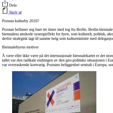
Dela
Skriv ut
Poznan kulturby 2016?
Poznan befinner seg bare tre timer med tog fra Berlin. Berlin-biennal
biennalens ønskede synergieffekt for
byen
, som kulturelt, politisk, ø
derfor strategisk lagt til samme helg som kulturministre med delegasjo
Biennalebyens motiver
Å være eller ikke være på det internasjonale biennalekartet er det stor
tallet var den radikale endringen av den geo-politiske situasjonen i Eu
var overraskende kortvarig. Poznans beliggenhet sentralt i Europa, som 